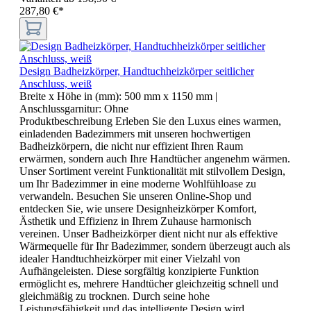
287,80 €*
Design Badheizkörper, Handtuchheizkörper seitlicher
Anschluss, weiß
Breite x Höhe in (mm):
500 mm x 1150 mm
|
Anschlussgarnitur:
Ohne
Produktbeschreibung Erleben Sie den Luxus eines warmen,
einladenden Badezimmers mit unseren hochwertigen
Badheizkörpern, die nicht nur effizient Ihren Raum
erwärmen, sondern auch Ihre Handtücher angenehm wärmen.
Unser Sortiment vereint Funktionalität mit stilvollem Design,
um Ihr Badezimmer in eine moderne Wohlfühloase zu
verwandeln. Besuchen Sie unseren Online-Shop und
entdecken Sie, wie unsere Designheizkörper Komfort,
Ästhetik und Effizienz in Ihrem Zuhause harmonisch
vereinen. Unser Badheizkörper dient nicht nur als effektive
Wärmequelle für Ihr Badezimmer, sondern überzeugt auch als
idealer Handtuchheizkörper mit einer Vielzahl von
Aufhängeleisten. Diese sorgfältig konzipierte Funktion
ermöglicht es, mehrere Handtücher gleichzeitig schnell und
gleichmäßig zu trocknen. Durch seine hohe
Leistungsfähigkeit und das intelligente Design wird