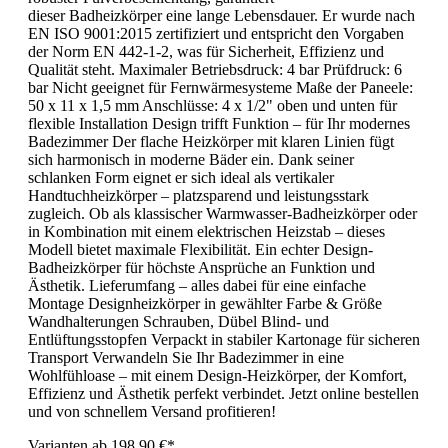
dieser Badheizkörper eine lange Lebensdauer. Er wurde nach
EN ISO 9001:2015 zertifiziert und entspricht den Vorgaben
der Norm EN 442-1-2, was für Sicherheit, Effizienz und
Qualität steht. Maximaler Betriebsdruck: 4 bar Prüfdruck: 6
bar Nicht geeignet für Fernwärmesysteme Maße der Paneele:
50 x 11 x 1,5 mm Anschlüsse: 4 x 1/2" oben und unten für
flexible Installation Design trifft Funktion – für Ihr modernes
Badezimmer Der flache Heizkörper mit klaren Linien fügt
sich harmonisch in moderne Bäder ein. Dank seiner
schlanken Form eignet er sich ideal als vertikaler
Handtuchheizkörper – platzsparend und leistungsstark
zugleich. Ob als klassischer Warmwasser-Badheizkörper oder
in Kombination mit einem elektrischen Heizstab – dieses
Modell bietet maximale Flexibilität. Ein echter Design-
Badheizkörper für höchste Ansprüche an Funktion und
Ästhetik. Lieferumfang – alles dabei für eine einfache
Montage Designheizkörper in gewählter Farbe & Größe
Wandhalterungen Schrauben, Dübel Blind- und
Entlüftungsstopfen Verpackt in stabiler Kartonage für sicheren
Transport Verwandeln Sie Ihr Badezimmer in eine
Wohlfühloase – mit einem Design-Heizkörper, der Komfort,
Effizienz und Ästhetik perfekt verbindet. Jetzt online bestellen
und von schnellem Versand profitieren!
Varianten ab
198,90 €*