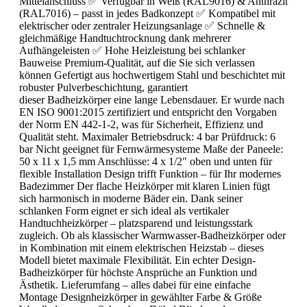
Mittelanschluss ✅ Verfügbar in Weiß (RAL9016) & Anthrazit
(RAL7016) – passt in jedes Badkonzept ✅ Kompatibel mit
elektrischer oder zentraler Heizungsanlage ✅ Schnelle &
gleichmäßige Handtuchtrocknung dank mehrerer
Aufhängeleisten ✅ Hohe Heizleistung bei schlanker
Bauweise Premium-Qualität, auf die Sie sich verlassen
können Gefertigt aus hochwertigem Stahl und beschichtet mit
robuster Pulverbeschichtung, garantiert
dieser Badheizkörper eine lange Lebensdauer. Er wurde nach
EN ISO 9001:2015 zertifiziert und entspricht den Vorgaben
der Norm EN 442-1-2, was für Sicherheit, Effizienz und
Qualität steht. Maximaler Betriebsdruck: 4 bar Prüfdruck: 6
bar Nicht geeignet für Fernwärmesysteme Maße der Paneele:
50 x 11 x 1,5 mm Anschlüsse: 4 x 1/2" oben und unten für
flexible Installation Design trifft Funktion – für Ihr modernes
Badezimmer Der flache Heizkörper mit klaren Linien fügt
sich harmonisch in moderne Bäder ein. Dank seiner
schlanken Form eignet er sich ideal als vertikaler
Handtuchheizkörper – platzsparend und leistungsstark
zugleich. Ob als klassischer Warmwasser-Badheizkörper oder
in Kombination mit einem elektrischen Heizstab – dieses
Modell bietet maximale Flexibilität. Ein echter Design-
Badheizkörper für höchste Ansprüche an Funktion und
Ästhetik. Lieferumfang – alles dabei für eine einfache
Montage Designheizkörper in gewählter Farbe & Größe