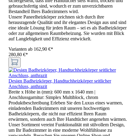
sichergestellt, dass Ihre Handtücher stets warm, trocken und
gebrauchsfertig sind, wodurch er zum unverzichtbaren
Bestandteil Ihres Badezimmers wird.
Unsere Paneelheizkörper zeichnen sich durch ihre
herausragende Qualität und ihr elegantes Design aus und sind
eine ideale Lösung für jeden Raum – sei es als Badheizkörper
oder zur allgemeinen Raumbeheizung. Sie wurden mit Blick
auf Langlebigkeit und Effizienz entwickelt.
Varianten ab
162,90 €*
280,80 €*
Design Badheizkörper, Handtuchheizkörper seitlicher
Anschluss, anthrazit
Breite x Höhe in (mm):
600 mm x 1640 mm
|
Anschlussgarnitur:
Simplex Multiblock, chrom
Produktbeschreibung Erleben Sie den Luxus eines warmen,
einladenden Badezimmers mit unseren hochwertigen
Badheizkörpern, die nicht nur effizient Ihren Raum
erwärmen, sondern auch Ihre Handtücher angenehm wärmen.
Unser Sortiment vereint Funktionalität mit stilvollem Design,
um Ihr Badezimmer in eine moderne Wohlfühloase zu
verwandeln. Besuchen Sie unseren Online-Shop und