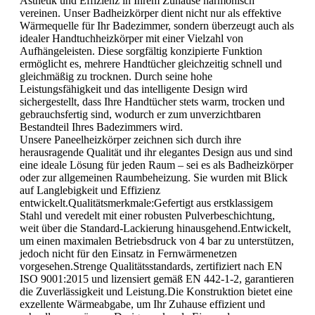
Ästhetik und Effizienz in Ihrem Zuhause harmonisch
vereinen. Unser Badheizkörper dient nicht nur als effektive
Wärmequelle für Ihr Badezimmer, sondern überzeugt auch als
idealer Handtuchheizkörper mit einer Vielzahl von
Aufhängeleisten. Diese sorgfältig konzipierte Funktion
ermöglicht es, mehrere Handtücher gleichzeitig schnell und
gleichmäßig zu trocknen. Durch seine hohe
Leistungsfähigkeit und das intelligente Design wird
sichergestellt, dass Ihre Handtücher stets warm, trocken und
gebrauchsfertig sind, wodurch er zum unverzichtbaren
Bestandteil Ihres Badezimmers wird.
Unsere Paneelheizkörper zeichnen sich durch ihre
herausragende Qualität und ihr elegantes Design aus und sind
eine ideale Lösung für jeden Raum – sei es als Badheizkörper
oder zur allgemeinen Raumbeheizung. Sie wurden mit Blick
auf Langlebigkeit und Effizienz
entwickelt.Qualitätsmerkmale:Gefertigt aus erstklassigem
Stahl und veredelt mit einer robusten Pulverbeschichtung,
weit über die Standard-Lackierung hinausgehend.Entwickelt,
um einen maximalen Betriebsdruck von 4 bar zu unterstützen,
jedoch nicht für den Einsatz in Fernwärmenetzen
vorgesehen.Strenge Qualitätsstandards, zertifiziert nach EN
ISO 9001:2015 und lizensiert gemäß EN 442-1-2, garantieren
die Zuverlässigkeit und Leistung.Die Konstruktion bietet eine
exzellente Wärmeabgabe, um Ihr Zuhause effizient und