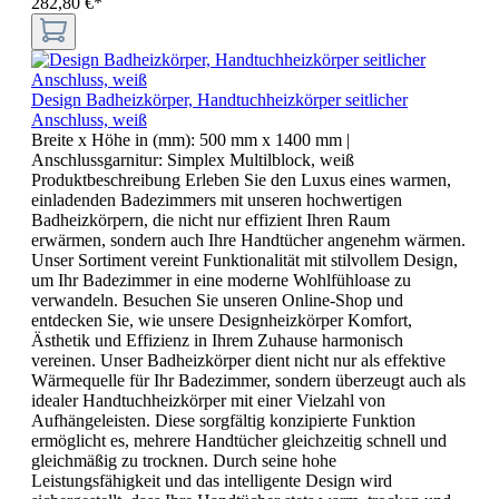
282,80 €*
Design Badheizkörper, Handtuchheizkörper seitlicher
Anschluss, weiß
Breite x Höhe in (mm):
500 mm x 1400 mm
|
Anschlussgarnitur:
Simplex Multilblock, weiß
Produktbeschreibung Erleben Sie den Luxus eines warmen,
einladenden Badezimmers mit unseren hochwertigen
Badheizkörpern, die nicht nur effizient Ihren Raum
erwärmen, sondern auch Ihre Handtücher angenehm wärmen.
Unser Sortiment vereint Funktionalität mit stilvollem Design,
um Ihr Badezimmer in eine moderne Wohlfühloase zu
verwandeln. Besuchen Sie unseren Online-Shop und
entdecken Sie, wie unsere Designheizkörper Komfort,
Ästhetik und Effizienz in Ihrem Zuhause harmonisch
vereinen. Unser Badheizkörper dient nicht nur als effektive
Wärmequelle für Ihr Badezimmer, sondern überzeugt auch als
idealer Handtuchheizkörper mit einer Vielzahl von
Aufhängeleisten. Diese sorgfältig konzipierte Funktion
ermöglicht es, mehrere Handtücher gleichzeitig schnell und
gleichmäßig zu trocknen. Durch seine hohe
Leistungsfähigkeit und das intelligente Design wird