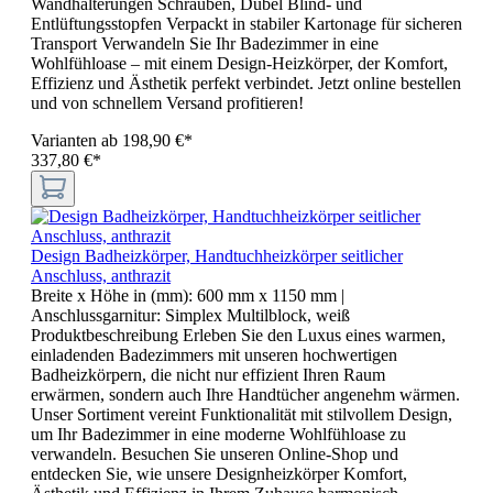
Wandhalterungen Schrauben, Dübel Blind- und
Entlüftungsstopfen Verpackt in stabiler Kartonage für sicheren
Transport Verwandeln Sie Ihr Badezimmer in eine
Wohlfühloase – mit einem Design-Heizkörper, der Komfort,
Effizienz und Ästhetik perfekt verbindet. Jetzt online bestellen
und von schnellem Versand profitieren!
Varianten ab
198,90 €*
337,80 €*
Design Badheizkörper, Handtuchheizkörper seitlicher
Anschluss, anthrazit
Breite x Höhe in (mm):
600 mm x 1150 mm
|
Anschlussgarnitur:
Simplex Multilblock, weiß
Produktbeschreibung Erleben Sie den Luxus eines warmen,
einladenden Badezimmers mit unseren hochwertigen
Badheizkörpern, die nicht nur effizient Ihren Raum
erwärmen, sondern auch Ihre Handtücher angenehm wärmen.
Unser Sortiment vereint Funktionalität mit stilvollem Design,
um Ihr Badezimmer in eine moderne Wohlfühloase zu
verwandeln. Besuchen Sie unseren Online-Shop und
entdecken Sie, wie unsere Designheizkörper Komfort,