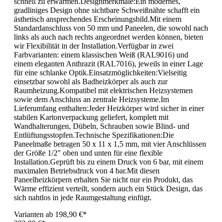
schnell zu erwärmen.Designmerkmale:Ein modernes,
gradliniges Design ohne sichtbare Schweißnähte schafft ein
ästhetisch ansprechendes Erscheinungsbild.Mit einem
Standardanschluss von 50 mm und Paneelen, die sowohl nach
links als auch nach rechts angeordnet werden können, bieten
wir Flexibilität in der Installation.Verfügbar in zwei
Farbvarianten: einem klassischen Weiß (RAL9016) und
einem eleganten Anthrazit (RAL7016), jeweils in einer Lage
für eine schlanke Optik.Einsatzmöglichkeiten:Vielseitig
einsetzbar sowohl als Badheizkörper als auch zur
Raumheizung.Kompatibel mit elektrischen Heizsystemen
sowie dem Anschluss an zentrale Heizsysteme.Im
Lieferumfang enthalten:Jeder Heizkörper wird sicher in einer
stabilen Kartonverpackung geliefert, komplett mit
Wandhalterungen, Dübeln, Schrauben sowie Blind- und
Entlüftungsstopfen.Technische Spezifikationen:Die
Paneelmaße betragen 50 x 11 x 1,5 mm, mit vier Anschlüssen
der Größe 1/2" oben und unten für eine flexible
Installation.Geprüft bis zu einem Druck von 6 bar, mit einem
maximalen Betriebsdruck von 4 bar.Mit diesen
Paneelheizkörpern erhalten Sie nicht nur ein Produkt, das
Wärme effizient verteilt, sondern auch ein Stück Design, das
sich nahtlos in jede Raumgestaltung einfügt.
Varianten ab
198,90 €*