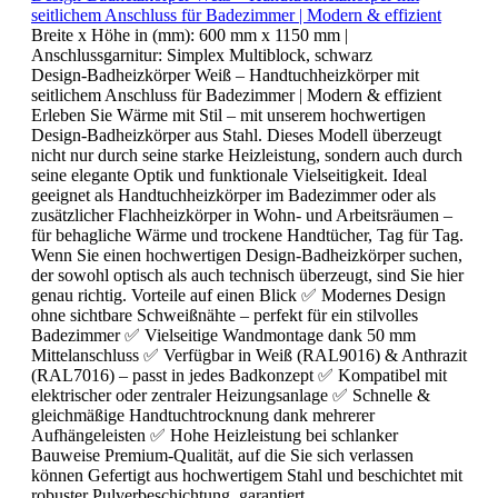
seitlichem Anschluss für Badezimmer | Modern & effizient
Breite x Höhe in (mm):
600 mm x 1150 mm
|
Anschlussgarnitur:
Simplex Multiblock, schwarz
Design-Badheizkörper Weiß – Handtuchheizkörper mit
seitlichem Anschluss für Badezimmer | Modern & effizient
Erleben Sie Wärme mit Stil – mit unserem hochwertigen
Design-Badheizkörper aus Stahl. Dieses Modell überzeugt
nicht nur durch seine starke Heizleistung, sondern auch durch
seine elegante Optik und funktionale Vielseitigkeit. Ideal
geeignet als Handtuchheizkörper im Badezimmer oder als
zusätzlicher Flachheizkörper in Wohn- und Arbeitsräumen –
für behagliche Wärme und trockene Handtücher, Tag für Tag.
Wenn Sie einen hochwertigen Design-Badheizkörper suchen,
der sowohl optisch als auch technisch überzeugt, sind Sie hier
genau richtig. Vorteile auf einen Blick ✅ Modernes Design
ohne sichtbare Schweißnähte – perfekt für ein stilvolles
Badezimmer ✅ Vielseitige Wandmontage dank 50 mm
Mittelanschluss ✅ Verfügbar in Weiß (RAL9016) & Anthrazit
(RAL7016) – passt in jedes Badkonzept ✅ Kompatibel mit
elektrischer oder zentraler Heizungsanlage ✅ Schnelle &
gleichmäßige Handtuchtrocknung dank mehrerer
Aufhängeleisten ✅ Hohe Heizleistung bei schlanker
Bauweise Premium-Qualität, auf die Sie sich verlassen
können Gefertigt aus hochwertigem Stahl und beschichtet mit
robuster Pulverbeschichtung, garantiert