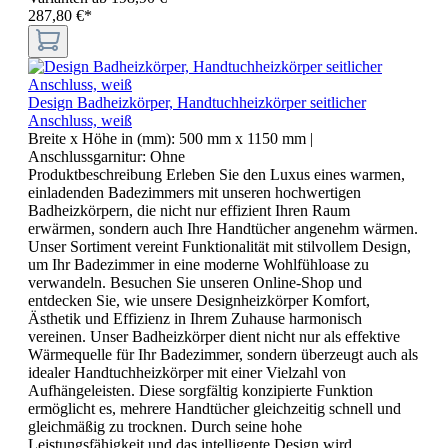
287,80 €*
Design Badheizkörper, Handtuchheizkörper seitlicher
Anschluss, weiß
Breite x Höhe in (mm):
500 mm x 1150 mm
|
Anschlussgarnitur:
Ohne
Produktbeschreibung Erleben Sie den Luxus eines warmen,
einladenden Badezimmers mit unseren hochwertigen
Badheizkörpern, die nicht nur effizient Ihren Raum
erwärmen, sondern auch Ihre Handtücher angenehm wärmen.
Unser Sortiment vereint Funktionalität mit stilvollem Design,
um Ihr Badezimmer in eine moderne Wohlfühloase zu
verwandeln. Besuchen Sie unseren Online-Shop und
entdecken Sie, wie unsere Designheizkörper Komfort,
Ästhetik und Effizienz in Ihrem Zuhause harmonisch
vereinen. Unser Badheizkörper dient nicht nur als effektive
Wärmequelle für Ihr Badezimmer, sondern überzeugt auch als
idealer Handtuchheizkörper mit einer Vielzahl von
Aufhängeleisten. Diese sorgfältig konzipierte Funktion
ermöglicht es, mehrere Handtücher gleichzeitig schnell und
gleichmäßig zu trocknen. Durch seine hohe
Leistungsfähigkeit und das intelligente Design wird