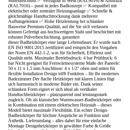
Mittelanschluss ✅ Verfügbar in Weiß (RAL9016) & Anthrazit
(RAL7016) – passt in jedes Badkonzept ✅ Kompatibel mit
elektrischer oder zentraler Heizungsanlage ✅ Schnelle &
gleichmäßige Handtuchtrocknung dank mehrerer
Aufhängeleisten ✅ Hohe Heizleistung bei schlanker
Bauweise Premium-Qualität, auf die Sie sich verlassen
können Gefertigt aus hochwertigem Stahl und beschichtet mit
robuster Pulverbeschichtung, garantiert
dieser Badheizkörper eine lange Lebensdauer. Er wurde nach
EN ISO 9001:2015 zertifiziert und entspricht den Vorgaben
der Norm EN 442-1-2, was für Sicherheit, Effizienz und
Qualität steht. Maximaler Betriebsdruck: 4 bar Prüfdruck: 6
bar Nicht geeignet für Fernwärmesysteme Maße der Paneele:
50 x 11 x 1,5 mm Anschlüsse: 4 x 1/2" oben und unten für
flexible Installation Design trifft Funktion – für Ihr modernes
Badezimmer Der flache Heizkörper mit klaren Linien fügt
sich harmonisch in moderne Bäder ein. Dank seiner
schlanken Form eignet er sich ideal als vertikaler
Handtuchheizkörper – platzsparend und leistungsstark
zugleich. Ob als klassischer Warmwasser-Badheizkörper oder
in Kombination mit einem elektrischen Heizstab – dieses
Modell bietet maximale Flexibilität. Ein echter Design-
Badheizkörper für höchste Ansprüche an Funktion und
Ästhetik. Lieferumfang – alles dabei für eine einfache
Montage Designheizkörper in gewählter Farbe & Größe