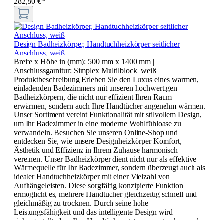
282,80 €*
Design Badheizkörper, Handtuchheizkörper seitlicher
Anschluss, weiß
Breite x Höhe in (mm):
500 mm x 1400 mm
|
Anschlussgarnitur:
Simplex Multilblock, weiß
Produktbeschreibung Erleben Sie den Luxus eines warmen,
einladenden Badezimmers mit unseren hochwertigen
Badheizkörpern, die nicht nur effizient Ihren Raum
erwärmen, sondern auch Ihre Handtücher angenehm wärmen.
Unser Sortiment vereint Funktionalität mit stilvollem Design,
um Ihr Badezimmer in eine moderne Wohlfühloase zu
verwandeln. Besuchen Sie unseren Online-Shop und
entdecken Sie, wie unsere Designheizkörper Komfort,
Ästhetik und Effizienz in Ihrem Zuhause harmonisch
vereinen. Unser Badheizkörper dient nicht nur als effektive
Wärmequelle für Ihr Badezimmer, sondern überzeugt auch als
idealer Handtuchheizkörper mit einer Vielzahl von
Aufhängeleisten. Diese sorgfältig konzipierte Funktion
ermöglicht es, mehrere Handtücher gleichzeitig schnell und
gleichmäßig zu trocknen. Durch seine hohe
Leistungsfähigkeit und das intelligente Design wird