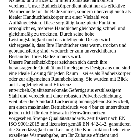
Ästhetik und Effizienz in Ihrem Zuhause harmonisch
vereinen. Unser Badheizkörper dient nicht nur als effektive
Wärmequelle für Ihr Badezimmer, sondern überzeugt auch als
idealer Handtuchheizkörper mit einer Vielzahl von
Aufhängeleisten. Diese sorgfältig konzipierte Funktion
ermöglicht es, mehrere Handtücher gleichzeitig schnell und
gleichmäßig zu trocknen. Durch seine hohe
Leistungsfähigkeit und das intelligente Design wird
sichergestellt, dass Ihre Handtücher stets warm, trocken und
gebrauchsfertig sind, wodurch er zum unverzichtbaren
Bestandteil Ihres Badezimmers wird.
Unsere Paneelheizkörper zeichnen sich durch ihre
herausragende Qualität und ihr elegantes Design aus und sind
eine ideale Lösung für jeden Raum – sei es als Badheizkörper
oder zur allgemeinen Raumbeheizung. Sie wurden mit Blick
auf Langlebigkeit und Effizienz
entwickelt.Qualitätsmerkmale:Gefertigt aus erstklassigem
Stahl und veredelt mit einer robusten Pulverbeschichtung,
weit über die Standard-Lackierung hinausgehend.Entwickelt,
um einen maximalen Betriebsdruck von 4 bar zu unterstützen,
jedoch nicht für den Einsatz in Fernwärmenetzen
vorgesehen.Strenge Qualitätsstandards, zertifiziert nach EN
ISO 9001:2015 und lizensiert gemäß EN 442-1-2, garantieren
die Zuverlässigkeit und Leistung.Die Konstruktion bietet eine
exzellente Wärmeabgabe, um Ihr Zuhause effizient und