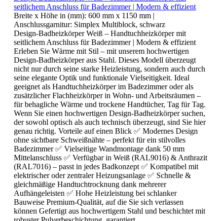
seitlichem Anschluss für Badezimmer | Modern & effizient
Breite x Höhe in (mm):
600 mm x 1150 mm
|
Anschlussgarnitur:
Simplex Multiblock, schwarz
Design-Badheizkörper Weiß – Handtuchheizkörper mit
seitlichem Anschluss für Badezimmer | Modern & effizient
Erleben Sie Wärme mit Stil – mit unserem hochwertigen
Design-Badheizkörper aus Stahl. Dieses Modell überzeugt
nicht nur durch seine starke Heizleistung, sondern auch durch
seine elegante Optik und funktionale Vielseitigkeit. Ideal
geeignet als Handtuchheizkörper im Badezimmer oder als
zusätzlicher Flachheizkörper in Wohn- und Arbeitsräumen –
für behagliche Wärme und trockene Handtücher, Tag für Tag.
Wenn Sie einen hochwertigen Design-Badheizkörper suchen,
der sowohl optisch als auch technisch überzeugt, sind Sie hier
genau richtig. Vorteile auf einen Blick ✅ Modernes Design
ohne sichtbare Schweißnähte – perfekt für ein stilvolles
Badezimmer ✅ Vielseitige Wandmontage dank 50 mm
Mittelanschluss ✅ Verfügbar in Weiß (RAL9016) & Anthrazit
(RAL7016) – passt in jedes Badkonzept ✅ Kompatibel mit
elektrischer oder zentraler Heizungsanlage ✅ Schnelle &
gleichmäßige Handtuchtrocknung dank mehrerer
Aufhängeleisten ✅ Hohe Heizleistung bei schlanker
Bauweise Premium-Qualität, auf die Sie sich verlassen
können Gefertigt aus hochwertigem Stahl und beschichtet mit
robuster Pulverbeschichtung, garantiert