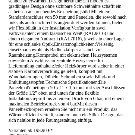
schnell zu erwärmen.Designmerkmale:Ein modernes,
gradliniges Design ohne sichtbare Schweißnähte schafft ein
ästhetisch ansprechendes Erscheinungsbild.Mit einem
Standardanschluss von 50 mm und Paneelen, die sowohl nach
links als auch nach rechts angeordnet werden können, bieten
wir Flexibilität in der Installation.Verfügbar in zwei
Farbvarianten: einem klassischen Weiß (RAL9016) und
einem eleganten Anthrazit (RAL7016), jeweils in einer Lage
für eine schlanke Optik.Einsatzmöglichkeiten:Vielseitig
einsetzbar sowohl als Badheizkörper als auch zur
Raumheizung.Kompatibel mit elektrischen Heizsystemen
sowie dem Anschluss an zentrale Heizsysteme.Im
Lieferumfang enthalten:Jeder Heizkörper wird sicher in einer
stabilen Kartonverpackung geliefert, komplett mit
Wandhalterungen, Dübeln, Schrauben sowie Blind- und
Entlüftungsstopfen.Technische Spezifikationen:Die
Paneelmaße betragen 50 x 11 x 1,5 mm, mit vier Anschlüssen
der Größe 1/2" oben und unten für eine flexible
Installation.Geprüft bis zu einem Druck von 6 bar, mit einem
maximalen Betriebsdruck von 4 bar.Mit diesen
Paneelheizkörpern erhalten Sie nicht nur ein Produkt, das
Wärme effizient verteilt, sondern auch ein Stück Design, das
sich nahtlos in jede Raumgestaltung einfügt.
Varianten ab
198,90 €*