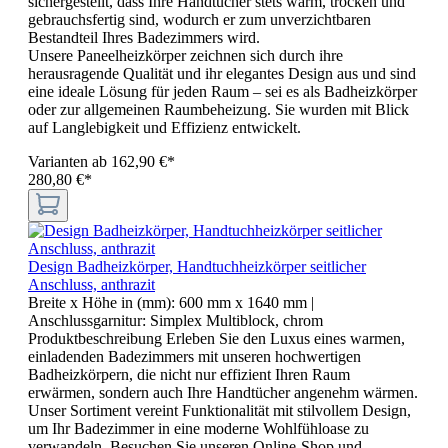
sichergestellt, dass Ihre Handtücher stets warm, trocken und
gebrauchsfertig sind, wodurch er zum unverzichtbaren
Bestandteil Ihres Badezimmers wird.
Unsere Paneelheizkörper zeichnen sich durch ihre
herausragende Qualität und ihr elegantes Design aus und sind
eine ideale Lösung für jeden Raum – sei es als Badheizkörper
oder zur allgemeinen Raumbeheizung. Sie wurden mit Blick
auf Langlebigkeit und Effizienz entwickelt.
Varianten ab
162,90 €*
280,80 €*
Design Badheizkörper, Handtuchheizkörper seitlicher
Anschluss, anthrazit
Breite x Höhe in (mm):
600 mm x 1640 mm
|
Anschlussgarnitur:
Simplex Multiblock, chrom
Produktbeschreibung Erleben Sie den Luxus eines warmen,
einladenden Badezimmers mit unseren hochwertigen
Badheizkörpern, die nicht nur effizient Ihren Raum
erwärmen, sondern auch Ihre Handtücher angenehm wärmen.
Unser Sortiment vereint Funktionalität mit stilvollem Design,
um Ihr Badezimmer in eine moderne Wohlfühloase zu
verwandeln. Besuchen Sie unseren Online-Shop und