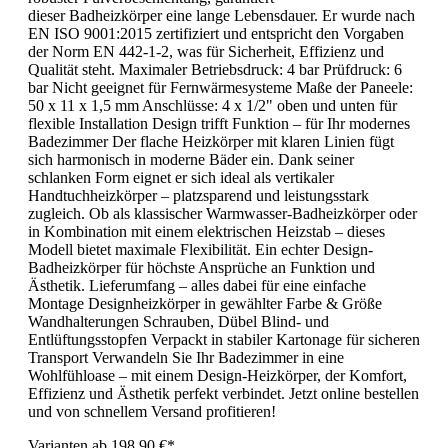
dieser Badheizkörper eine lange Lebensdauer. Er wurde nach
EN ISO 9001:2015 zertifiziert und entspricht den Vorgaben
der Norm EN 442-1-2, was für Sicherheit, Effizienz und
Qualität steht. Maximaler Betriebsdruck: 4 bar Prüfdruck: 6
bar Nicht geeignet für Fernwärmesysteme Maße der Paneele:
50 x 11 x 1,5 mm Anschlüsse: 4 x 1/2" oben und unten für
flexible Installation Design trifft Funktion – für Ihr modernes
Badezimmer Der flache Heizkörper mit klaren Linien fügt
sich harmonisch in moderne Bäder ein. Dank seiner
schlanken Form eignet er sich ideal als vertikaler
Handtuchheizkörper – platzsparend und leistungsstark
zugleich. Ob als klassischer Warmwasser-Badheizkörper oder
in Kombination mit einem elektrischen Heizstab – dieses
Modell bietet maximale Flexibilität. Ein echter Design-
Badheizkörper für höchste Ansprüche an Funktion und
Ästhetik. Lieferumfang – alles dabei für eine einfache
Montage Designheizkörper in gewählter Farbe & Größe
Wandhalterungen Schrauben, Dübel Blind- und
Entlüftungsstopfen Verpackt in stabiler Kartonage für sicheren
Transport Verwandeln Sie Ihr Badezimmer in eine
Wohlfühloase – mit einem Design-Heizkörper, der Komfort,
Effizienz und Ästhetik perfekt verbindet. Jetzt online bestellen
und von schnellem Versand profitieren!
Varianten ab
198,90 €*