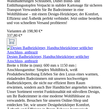
Wandhalterungen Schrauben, Dübel Blind- und
Entlüftungsstopfen Verpackt in stabiler Kartonage für sicheren
Transport Verwandeln Sie Ihr Badezimmer in eine
Wohlfühloase – mit einem Design-Heizkörper, der Komfort,
Effizienz und Ästhetik perfekt verbindet. Jetzt online bestellen
und von schnellem Versand profitieren!
Varianten ab
198,90 €*
337,80 €*
Design Badheizkörper, Handtuchheizkörper seitlicher
Anschluss, anthrazit
Breite x Höhe in (mm):
600 mm x 1150 mm
|
Anschlussgarnitur:
Simplex Multilblock, weiß
Produktbeschreibung Erleben Sie den Luxus eines warmen,
einladenden Badezimmers mit unseren hochwertigen
Badheizkörpern, die nicht nur effizient Ihren Raum
erwärmen, sondern auch Ihre Handtücher angenehm wärmen.
Unser Sortiment vereint Funktionalität mit stilvollem Design,
um Ihr Badezimmer in eine moderne Wohlfühloase zu
verwandeln. Besuchen Sie unseren Online-Shop und
entdecken Sie, wie unsere Designheizkörper Komfort,