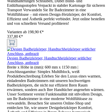
Wandhalterungen Schrauben, Dübel Blind- und
Entlüftungsstopfen Verpackt in stabiler Kartonage für sicheren
Transport Verwandeln Sie Ihr Badezimmer in eine
Wohlfühloase – mit einem Design-Heizkörper, der Komfort,
Effizienz und Ästhetik perfekt verbindet. Jetzt online bestellen
und von schnellem Versand profitieren!
Varianten ab
198,90 €*
337,80 €*
Design Badheizkörper, Handtuchheizkörper seitlicher
Anschluss, anthrazit
Breite x Höhe in (mm):
600 mm x 1150 mm
|
Anschlussgarnitur:
Simplex Multilblock, weiß
Produktbeschreibung Erleben Sie den Luxus eines warmen,
einladenden Badezimmers mit unseren hochwertigen
Badheizkörpern, die nicht nur effizient Ihren Raum
erwärmen, sondern auch Ihre Handtücher angenehm wärmen.
Unser Sortiment vereint Funktionalität mit stilvollem Design,
um Ihr Badezimmer in eine moderne Wohlfühloase zu
verwandeln. Besuchen Sie unseren Online-Shop und
entdecken Sie, wie unsere Designheizkörper Komfort,