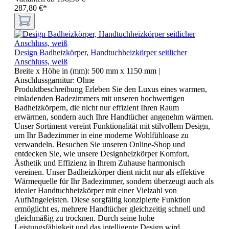
287,80 €*
Design Badheizkörper, Handtuchheizkörper seitlicher
Anschluss, weiß
Breite x Höhe in (mm):
500 mm x 1150 mm
|
Anschlussgarnitur:
Ohne
Produktbeschreibung Erleben Sie den Luxus eines warmen,
einladenden Badezimmers mit unseren hochwertigen
Badheizkörpern, die nicht nur effizient Ihren Raum
erwärmen, sondern auch Ihre Handtücher angenehm wärmen.
Unser Sortiment vereint Funktionalität mit stilvollem Design,
um Ihr Badezimmer in eine moderne Wohlfühloase zu
verwandeln. Besuchen Sie unseren Online-Shop und
entdecken Sie, wie unsere Designheizkörper Komfort,
Ästhetik und Effizienz in Ihrem Zuhause harmonisch
vereinen. Unser Badheizkörper dient nicht nur als effektive
Wärmequelle für Ihr Badezimmer, sondern überzeugt auch als
idealer Handtuchheizkörper mit einer Vielzahl von
Aufhängeleisten. Diese sorgfältig konzipierte Funktion
ermöglicht es, mehrere Handtücher gleichzeitig schnell und
gleichmäßig zu trocknen. Durch seine hohe
Leistungsfähigkeit und das intelligente Design wird