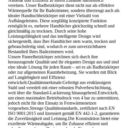
Ästhetik und Effizienz in Ihrem Zuhause harmonisch
vereinen. Unser Badheizkörper dient nicht nur als effektive
Wärmequelle für Ihr Badezimmer, sondern überzeugt auch als
idealer Handtuchheizkörper mit einer Vielzahl von
Aufhängeleisten. Diese sorgfältig konzipierte Funktion
ermöglicht es, mehrere Handtücher gleichzeitig schnell und
gleichmäßig zu trocknen. Durch seine hohe
Leistungsfähigkeit und das intelligente Design wird
sichergestellt, dass Ihre Handtücher stets warm, trocken und
gebrauchsfertig sind, wodurch er zum unverzichtbaren
Bestandteil Ihres Badezimmers wird.
Unsere Paneelheizkörper zeichnen sich durch ihre
herausragende Qualität und ihr elegantes Design aus und sind
eine ideale Lösung für jeden Raum – sei es als Badheizkörper
oder zur allgemeinen Raumbeheizung. Sie wurden mit Blick
auf Langlebigkeit und Effizienz
entwickelt.Qualitätsmerkmale:Gefertigt aus erstklassigem
Stahl und veredelt mit einer robusten Pulverbeschichtung,
weit über die Standard-Lackierung hinausgehend.Entwickelt,
um einen maximalen Betriebsdruck von 4 bar zu unterstützen,
jedoch nicht für den Einsatz in Fernwärmenetzen
vorgesehen.Strenge Qualitätsstandards, zertifiziert nach EN
ISO 9001:2015 und lizensiert gemäß EN 442-1-2, garantieren
die Zuverlässigkeit und Leistung.Die Konstruktion bietet eine
exzellente Wärmeabgabe, um Ihr Zuhause effizient und