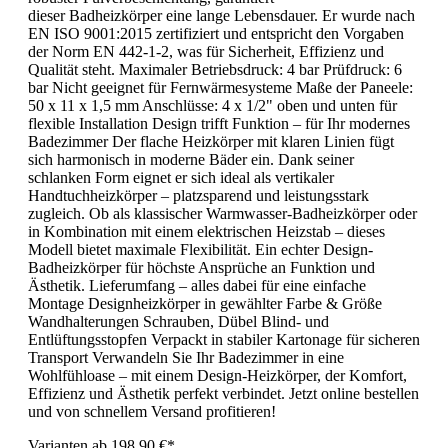
dieser Badheizkörper eine lange Lebensdauer. Er wurde nach
EN ISO 9001:2015 zertifiziert und entspricht den Vorgaben
der Norm EN 442-1-2, was für Sicherheit, Effizienz und
Qualität steht. Maximaler Betriebsdruck: 4 bar Prüfdruck: 6
bar Nicht geeignet für Fernwärmesysteme Maße der Paneele:
50 x 11 x 1,5 mm Anschlüsse: 4 x 1/2" oben und unten für
flexible Installation Design trifft Funktion – für Ihr modernes
Badezimmer Der flache Heizkörper mit klaren Linien fügt
sich harmonisch in moderne Bäder ein. Dank seiner
schlanken Form eignet er sich ideal als vertikaler
Handtuchheizkörper – platzsparend und leistungsstark
zugleich. Ob als klassischer Warmwasser-Badheizkörper oder
in Kombination mit einem elektrischen Heizstab – dieses
Modell bietet maximale Flexibilität. Ein echter Design-
Badheizkörper für höchste Ansprüche an Funktion und
Ästhetik. Lieferumfang – alles dabei für eine einfache
Montage Designheizkörper in gewählter Farbe & Größe
Wandhalterungen Schrauben, Dübel Blind- und
Entlüftungsstopfen Verpackt in stabiler Kartonage für sicheren
Transport Verwandeln Sie Ihr Badezimmer in eine
Wohlfühloase – mit einem Design-Heizkörper, der Komfort,
Effizienz und Ästhetik perfekt verbindet. Jetzt online bestellen
und von schnellem Versand profitieren!
Varianten ab
198,90 €*