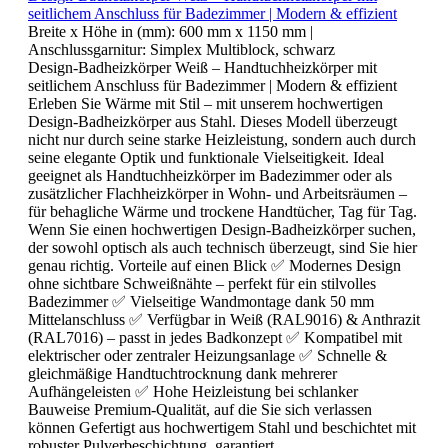
seitlichem Anschluss für Badezimmer | Modern & effizient
Breite x Höhe in (mm):
600 mm x 1150 mm
|
Anschlussgarnitur:
Simplex Multiblock, schwarz
Design-Badheizkörper Weiß – Handtuchheizkörper mit
seitlichem Anschluss für Badezimmer | Modern & effizient
Erleben Sie Wärme mit Stil – mit unserem hochwertigen
Design-Badheizkörper aus Stahl. Dieses Modell überzeugt
nicht nur durch seine starke Heizleistung, sondern auch durch
seine elegante Optik und funktionale Vielseitigkeit. Ideal
geeignet als Handtuchheizkörper im Badezimmer oder als
zusätzlicher Flachheizkörper in Wohn- und Arbeitsräumen –
für behagliche Wärme und trockene Handtücher, Tag für Tag.
Wenn Sie einen hochwertigen Design-Badheizkörper suchen,
der sowohl optisch als auch technisch überzeugt, sind Sie hier
genau richtig. Vorteile auf einen Blick ✅ Modernes Design
ohne sichtbare Schweißnähte – perfekt für ein stilvolles
Badezimmer ✅ Vielseitige Wandmontage dank 50 mm
Mittelanschluss ✅ Verfügbar in Weiß (RAL9016) & Anthrazit
(RAL7016) – passt in jedes Badkonzept ✅ Kompatibel mit
elektrischer oder zentraler Heizungsanlage ✅ Schnelle &
gleichmäßige Handtuchtrocknung dank mehrerer
Aufhängeleisten ✅ Hohe Heizleistung bei schlanker
Bauweise Premium-Qualität, auf die Sie sich verlassen
können Gefertigt aus hochwertigem Stahl und beschichtet mit
robuster Pulverbeschichtung, garantiert