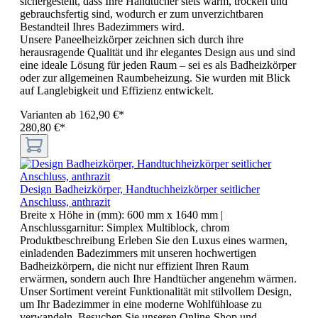
sichergestellt, dass Ihre Handtücher stets warm, trocken und
gebrauchsfertig sind, wodurch er zum unverzichtbaren
Bestandteil Ihres Badezimmers wird.
Unsere Paneelheizkörper zeichnen sich durch ihre
herausragende Qualität und ihr elegantes Design aus und sind
eine ideale Lösung für jeden Raum – sei es als Badheizkörper
oder zur allgemeinen Raumbeheizung. Sie wurden mit Blick
auf Langlebigkeit und Effizienz entwickelt.
Varianten ab
162,90 €*
280,80 €*
Design Badheizkörper, Handtuchheizkörper seitlicher
Anschluss, anthrazit
Breite x Höhe in (mm):
600 mm x 1640 mm
|
Anschlussgarnitur:
Simplex Multiblock, chrom
Produktbeschreibung Erleben Sie den Luxus eines warmen,
einladenden Badezimmers mit unseren hochwertigen
Badheizkörpern, die nicht nur effizient Ihren Raum
erwärmen, sondern auch Ihre Handtücher angenehm wärmen.
Unser Sortiment vereint Funktionalität mit stilvollem Design,
um Ihr Badezimmer in eine moderne Wohlfühloase zu
verwandeln. Besuchen Sie unseren Online-Shop und