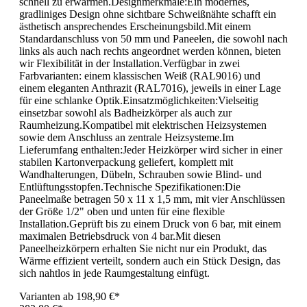
schnell zu erwärmen.Designmerkmale:Ein modernes,
gradliniges Design ohne sichtbare Schweißnähte schafft ein
ästhetisch ansprechendes Erscheinungsbild.Mit einem
Standardanschluss von 50 mm und Paneelen, die sowohl nach
links als auch nach rechts angeordnet werden können, bieten
wir Flexibilität in der Installation.Verfügbar in zwei
Farbvarianten: einem klassischen Weiß (RAL9016) und
einem eleganten Anthrazit (RAL7016), jeweils in einer Lage
für eine schlanke Optik.Einsatzmöglichkeiten:Vielseitig
einsetzbar sowohl als Badheizkörper als auch zur
Raumheizung.Kompatibel mit elektrischen Heizsystemen
sowie dem Anschluss an zentrale Heizsysteme.Im
Lieferumfang enthalten:Jeder Heizkörper wird sicher in einer
stabilen Kartonverpackung geliefert, komplett mit
Wandhalterungen, Dübeln, Schrauben sowie Blind- und
Entlüftungsstopfen.Technische Spezifikationen:Die
Paneelmaße betragen 50 x 11 x 1,5 mm, mit vier Anschlüssen
der Größe 1/2" oben und unten für eine flexible
Installation.Geprüft bis zu einem Druck von 6 bar, mit einem
maximalen Betriebsdruck von 4 bar.Mit diesen
Paneelheizkörpern erhalten Sie nicht nur ein Produkt, das
Wärme effizient verteilt, sondern auch ein Stück Design, das
sich nahtlos in jede Raumgestaltung einfügt.
Varianten ab
198,90 €*