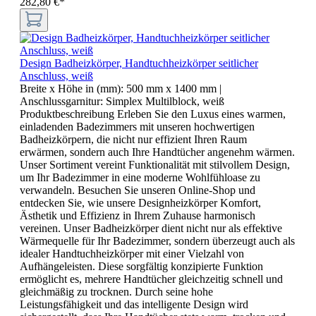
282,80 €*
Design Badheizkörper, Handtuchheizkörper seitlicher
Anschluss, weiß
Breite x Höhe in (mm):
500 mm x 1400 mm
|
Anschlussgarnitur:
Simplex Multilblock, weiß
Produktbeschreibung Erleben Sie den Luxus eines warmen,
einladenden Badezimmers mit unseren hochwertigen
Badheizkörpern, die nicht nur effizient Ihren Raum
erwärmen, sondern auch Ihre Handtücher angenehm wärmen.
Unser Sortiment vereint Funktionalität mit stilvollem Design,
um Ihr Badezimmer in eine moderne Wohlfühloase zu
verwandeln. Besuchen Sie unseren Online-Shop und
entdecken Sie, wie unsere Designheizkörper Komfort,
Ästhetik und Effizienz in Ihrem Zuhause harmonisch
vereinen. Unser Badheizkörper dient nicht nur als effektive
Wärmequelle für Ihr Badezimmer, sondern überzeugt auch als
idealer Handtuchheizkörper mit einer Vielzahl von
Aufhängeleisten. Diese sorgfältig konzipierte Funktion
ermöglicht es, mehrere Handtücher gleichzeitig schnell und
gleichmäßig zu trocknen. Durch seine hohe
Leistungsfähigkeit und das intelligente Design wird