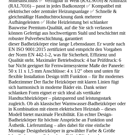
Mittelanschluss ✅ Verfügbar in Weiß (RAL9016) & Anthrazit
(RAL7016) – passt in jedes Badkonzept ✅ Kompatibel mit
elektrischer oder zentraler Heizungsanlage ✅ Schnelle &
gleichmäßige Handtuchtrocknung dank mehrerer
Aufhängeleisten ✅ Hohe Heizleistung bei schlanker
Bauweise Premium-Qualität, auf die Sie sich verlassen
können Gefertigt aus hochwertigem Stahl und beschichtet mit
robuster Pulverbeschichtung, garantiert
dieser Badheizkörper eine lange Lebensdauer. Er wurde nach
EN ISO 9001:2015 zertifiziert und entspricht den Vorgaben
der Norm EN 442-1-2, was für Sicherheit, Effizienz und
Qualität steht. Maximaler Betriebsdruck: 4 bar Prüfdruck: 6
bar Nicht geeignet für Fernwärmesysteme Maße der Paneele:
50 x 11 x 1,5 mm Anschlüsse: 4 x 1/2" oben und unten für
flexible Installation Design trifft Funktion – für Ihr modernes
Badezimmer Der flache Heizkörper mit klaren Linien fügt
sich harmonisch in moderne Bäder ein. Dank seiner
schlanken Form eignet er sich ideal als vertikaler
Handtuchheizkörper – platzsparend und leistungsstark
zugleich. Ob als klassischer Warmwasser-Badheizkörper oder
in Kombination mit einem elektrischen Heizstab – dieses
Modell bietet maximale Flexibilität. Ein echter Design-
Badheizkörper für höchste Ansprüche an Funktion und
Ästhetik. Lieferumfang – alles dabei für eine einfache
Montage Designheizkörper in gewählter Farbe & Größe