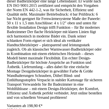
dieser Badheizkörper eine lange Lebensdauer. Er wurde nach
EN ISO 9001:2015 zertifiziert und entspricht den Vorgaben
der Norm EN 442-1-2, was für Sicherheit, Effizienz und
Qualität steht. Maximaler Betriebsdruck: 4 bar Prüfdruck: 6
bar Nicht geeignet für Fernwärmesysteme Maße der Paneele:
50 x 11 x 1,5 mm Anschlüsse: 4 x 1/2" oben und unten für
flexible Installation Design trifft Funktion – für Ihr modernes
Badezimmer Der flache Heizkörper mit klaren Linien fügt
sich harmonisch in moderne Bäder ein. Dank seiner
schlanken Form eignet er sich ideal als vertikaler
Handtuchheizkörper – platzsparend und leistungsstark
zugleich. Ob als klassischer Warmwasser-Badheizkörper oder
in Kombination mit einem elektrischen Heizstab – dieses
Modell bietet maximale Flexibilität. Ein echter Design-
Badheizkörper für höchste Ansprüche an Funktion und
Ästhetik. Lieferumfang – alles dabei für eine einfache
Montage Designheizkörper in gewählter Farbe & Größe
Wandhalterungen Schrauben, Dübel Blind- und
Entlüftungsstopfen Verpackt in stabiler Kartonage für sicheren
Transport Verwandeln Sie Ihr Badezimmer in eine
Wohlfühloase – mit einem Design-Heizkörper, der Komfort,
Effizienz und Ästhetik perfekt verbindet. Jetzt online bestellen
und von schnellem Versand profitieren!
Varianten ab
198,90 €*