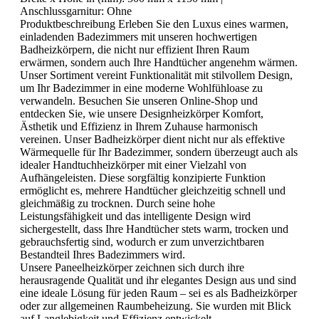
Anschlussgarnitur:
Ohne
Produktbeschreibung Erleben Sie den Luxus eines warmen,
einladenden Badezimmers mit unseren hochwertigen
Badheizkörpern, die nicht nur effizient Ihren Raum
erwärmen, sondern auch Ihre Handtücher angenehm wärmen.
Unser Sortiment vereint Funktionalität mit stilvollem Design,
um Ihr Badezimmer in eine moderne Wohlfühloase zu
verwandeln. Besuchen Sie unseren Online-Shop und
entdecken Sie, wie unsere Designheizkörper Komfort,
Ästhetik und Effizienz in Ihrem Zuhause harmonisch
vereinen. Unser Badheizkörper dient nicht nur als effektive
Wärmequelle für Ihr Badezimmer, sondern überzeugt auch als
idealer Handtuchheizkörper mit einer Vielzahl von
Aufhängeleisten. Diese sorgfältig konzipierte Funktion
ermöglicht es, mehrere Handtücher gleichzeitig schnell und
gleichmäßig zu trocknen. Durch seine hohe
Leistungsfähigkeit und das intelligente Design wird
sichergestellt, dass Ihre Handtücher stets warm, trocken und
gebrauchsfertig sind, wodurch er zum unverzichtbaren
Bestandteil Ihres Badezimmers wird.
Unsere Paneelheizkörper zeichnen sich durch ihre
herausragende Qualität und ihr elegantes Design aus und sind
eine ideale Lösung für jeden Raum – sei es als Badheizkörper
oder zur allgemeinen Raumbeheizung. Sie wurden mit Blick
auf Langlebigkeit und Effizienz entwickelt.