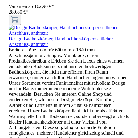
Varianten ab
162,90 €*
280,80 €*
Design Badheizkörper, Handtuchheizkörper seitlicher
Anschluss, anthrazit
Breite x Höhe in (mm):
600 mm x 1640 mm
|
Anschlussgarnitur:
Simplex Multiblock, chrom
Produktbeschreibung Erleben Sie den Luxus eines warmen,
einladenden Badezimmers mit unseren hochwertigen
Badheizkörpern, die nicht nur effizient Ihren Raum
erwärmen, sondern auch Ihre Handtücher angenehm wärmen.
Unser Sortiment vereint Funktionalität mit stilvollem Design,
um Ihr Badezimmer in eine moderne Wohlfühloase zu
verwandeln. Besuchen Sie unseren Online-Shop und
entdecken Sie, wie unsere Designheizkörper Komfort,
Ästhetik und Effizienz in Ihrem Zuhause harmonisch
vereinen. Unser Badheizkörper dient nicht nur als effektive
Wärmequelle für Ihr Badezimmer, sondern überzeugt auch als
idealer Handtuchheizkörper mit einer Vielzahl von
Aufhängeleisten. Diese sorgfältig konzipierte Funktion
ermöglicht es, mehrere Handtücher gleichzeitig schnell und