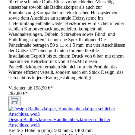
für eine schlanke Optik.Einsatzmöglichkeiten:Vielseitig
einsetzbar sowohl als Badheizkörper als auch zur
Raumheizung.Kompatibel mit elektrischen Heizsystemen
sowie dem Anschluss an zentrale Heizsysteme.Im
Lieferumfang enthalten:Jeder Heizkörper wird sicher in einer
stabilen Kartonverpackung geliefert, komplett mit
Wandhalterungen, Dübeln, Schrauben sowie Blind- und
Entlüftungsstopfen.Technische Spezifikationen:Die
Paneelmaße betragen 50 x 11 x 1,5 mm, mit vier Anschlüssen
der Größe 1/2" oben und unten für eine flexible
Installation.Geprüft bis zu einem Druck von 6 bar, mit einem
maximalen Betriebsdruck von 4 bar.Mit diesen
Paneelheizkörpern erhalten Sie nicht nur ein Produkt, das
Wärme effizient verteilt, sondern auch ein Stück Design, das
sich nahtlos in jede Raumgestaltung einfügt.
Varianten ab
198,90 €*
282,80 €*
Design Badheizkörper, Handtuchheizkörper seitlicher
Anschluss, weiß
Breite x Höhe in (mm):
500 mm x 1400 mm
|