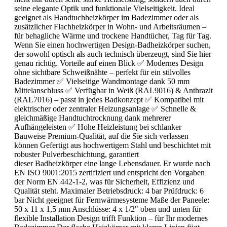
seine elegante Optik und funktionale Vielseitigkeit. Ideal
geeignet als Handtuchheizkörper im Badezimmer oder als
zusätzlicher Flachheizkörper in Wohn- und Arbeitsräumen –
für behagliche Wärme und trockene Handtücher, Tag für Tag.
Wenn Sie einen hochwertigen Design-Badheizkörper suchen,
der sowohl optisch als auch technisch überzeugt, sind Sie hier
genau richtig. Vorteile auf einen Blick ✅ Modernes Design
ohne sichtbare Schweißnähte – perfekt für ein stilvolles
Badezimmer ✅ Vielseitige Wandmontage dank 50 mm
Mittelanschluss ✅ Verfügbar in Weiß (RAL9016) & Anthrazit
(RAL7016) – passt in jedes Badkonzept ✅ Kompatibel mit
elektrischer oder zentraler Heizungsanlage ✅ Schnelle &
gleichmäßige Handtuchtrocknung dank mehrerer
Aufhängeleisten ✅ Hohe Heizleistung bei schlanker
Bauweise Premium-Qualität, auf die Sie sich verlassen
können Gefertigt aus hochwertigem Stahl und beschichtet mit
robuster Pulverbeschichtung, garantiert
dieser Badheizkörper eine lange Lebensdauer. Er wurde nach
EN ISO 9001:2015 zertifiziert und entspricht den Vorgaben
der Norm EN 442-1-2, was für Sicherheit, Effizienz und
Qualität steht. Maximaler Betriebsdruck: 4 bar Prüfdruck: 6
bar Nicht geeignet für Fernwärmesysteme Maße der Paneele:
50 x 11 x 1,5 mm Anschlüsse: 4 x 1/2" oben und unten für
flexible Installation Design trifft Funktion – für Ihr modernes