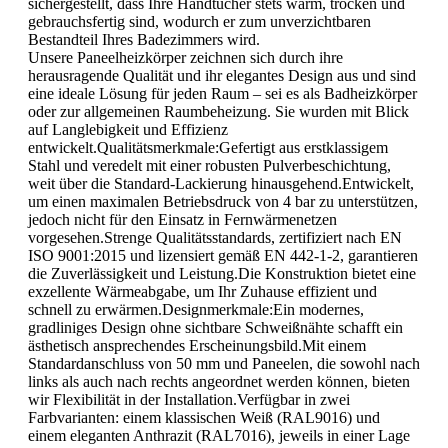
sichergestellt, dass Ihre Handtücher stets warm, trocken und
gebrauchsfertig sind, wodurch er zum unverzichtbaren
Bestandteil Ihres Badezimmers wird.
Unsere Paneelheizkörper zeichnen sich durch ihre
herausragende Qualität und ihr elegantes Design aus und sind
eine ideale Lösung für jeden Raum – sei es als Badheizkörper
oder zur allgemeinen Raumbeheizung. Sie wurden mit Blick
auf Langlebigkeit und Effizienz
entwickelt.Qualitätsmerkmale:Gefertigt aus erstklassigem
Stahl und veredelt mit einer robusten Pulverbeschichtung,
weit über die Standard-Lackierung hinausgehend.Entwickelt,
um einen maximalen Betriebsdruck von 4 bar zu unterstützen,
jedoch nicht für den Einsatz in Fernwärmenetzen
vorgesehen.Strenge Qualitätsstandards, zertifiziert nach EN
ISO 9001:2015 und lizensiert gemäß EN 442-1-2, garantieren
die Zuverlässigkeit und Leistung.Die Konstruktion bietet eine
exzellente Wärmeabgabe, um Ihr Zuhause effizient und
schnell zu erwärmen.Designmerkmale:Ein modernes,
gradliniges Design ohne sichtbare Schweißnähte schafft ein
ästhetisch ansprechendes Erscheinungsbild.Mit einem
Standardanschluss von 50 mm und Paneelen, die sowohl nach
links als auch nach rechts angeordnet werden können, bieten
wir Flexibilität in der Installation.Verfügbar in zwei
Farbvarianten: einem klassischen Weiß (RAL9016) und
einem eleganten Anthrazit (RAL7016), jeweils in einer Lage