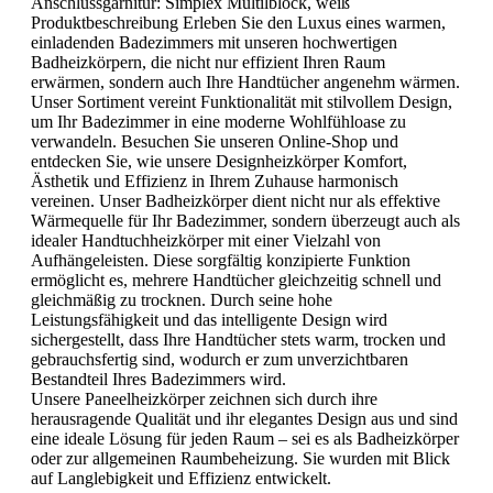
Anschlussgarnitur:
Simplex Multilblock, weiß
Produktbeschreibung Erleben Sie den Luxus eines warmen,
einladenden Badezimmers mit unseren hochwertigen
Badheizkörpern, die nicht nur effizient Ihren Raum
erwärmen, sondern auch Ihre Handtücher angenehm wärmen.
Unser Sortiment vereint Funktionalität mit stilvollem Design,
um Ihr Badezimmer in eine moderne Wohlfühloase zu
verwandeln. Besuchen Sie unseren Online-Shop und
entdecken Sie, wie unsere Designheizkörper Komfort,
Ästhetik und Effizienz in Ihrem Zuhause harmonisch
vereinen. Unser Badheizkörper dient nicht nur als effektive
Wärmequelle für Ihr Badezimmer, sondern überzeugt auch als
idealer Handtuchheizkörper mit einer Vielzahl von
Aufhängeleisten. Diese sorgfältig konzipierte Funktion
ermöglicht es, mehrere Handtücher gleichzeitig schnell und
gleichmäßig zu trocknen. Durch seine hohe
Leistungsfähigkeit und das intelligente Design wird
sichergestellt, dass Ihre Handtücher stets warm, trocken und
gebrauchsfertig sind, wodurch er zum unverzichtbaren
Bestandteil Ihres Badezimmers wird.
Unsere Paneelheizkörper zeichnen sich durch ihre
herausragende Qualität und ihr elegantes Design aus und sind
eine ideale Lösung für jeden Raum – sei es als Badheizkörper
oder zur allgemeinen Raumbeheizung. Sie wurden mit Blick
auf Langlebigkeit und Effizienz entwickelt.