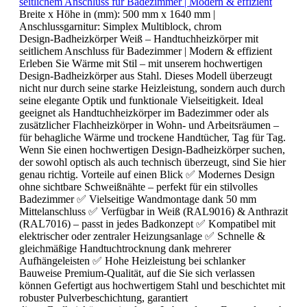
seitlichem Anschluss für Badezimmer | Modern & effizient
Breite x Höhe in (mm):
500 mm x 1640 mm
|
Anschlussgarnitur:
Simplex Multiblock, chrom
Design-Badheizkörper Weiß – Handtuchheizkörper mit
seitlichem Anschluss für Badezimmer | Modern & effizient
Erleben Sie Wärme mit Stil – mit unserem hochwertigen
Design-Badheizkörper aus Stahl. Dieses Modell überzeugt
nicht nur durch seine starke Heizleistung, sondern auch durch
seine elegante Optik und funktionale Vielseitigkeit. Ideal
geeignet als Handtuchheizkörper im Badezimmer oder als
zusätzlicher Flachheizkörper in Wohn- und Arbeitsräumen –
für behagliche Wärme und trockene Handtücher, Tag für Tag.
Wenn Sie einen hochwertigen Design-Badheizkörper suchen,
der sowohl optisch als auch technisch überzeugt, sind Sie hier
genau richtig. Vorteile auf einen Blick ✅ Modernes Design
ohne sichtbare Schweißnähte – perfekt für ein stilvolles
Badezimmer ✅ Vielseitige Wandmontage dank 50 mm
Mittelanschluss ✅ Verfügbar in Weiß (RAL9016) & Anthrazit
(RAL7016) – passt in jedes Badkonzept ✅ Kompatibel mit
elektrischer oder zentraler Heizungsanlage ✅ Schnelle &
gleichmäßige Handtuchtrocknung dank mehrerer
Aufhängeleisten ✅ Hohe Heizleistung bei schlanker
Bauweise Premium-Qualität, auf die Sie sich verlassen
können Gefertigt aus hochwertigem Stahl und beschichtet mit
robuster Pulverbeschichtung, garantiert