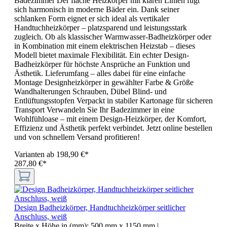
Badezimmer Der flache Heizkörper mit klaren Linien fügt
sich harmonisch in moderne Bäder ein. Dank seiner
schlanken Form eignet er sich ideal als vertikaler
Handtuchheizkörper – platzsparend und leistungsstark
zugleich. Ob als klassischer Warmwasser-Badheizkörper oder
in Kombination mit einem elektrischen Heizstab – dieses
Modell bietet maximale Flexibilität. Ein echter Design-
Badheizkörper für höchste Ansprüche an Funktion und
Ästhetik. Lieferumfang – alles dabei für eine einfache
Montage Designheizkörper in gewählter Farbe & Größe
Wandhalterungen Schrauben, Dübel Blind- und
Entlüftungsstopfen Verpackt in stabiler Kartonage für sicheren
Transport Verwandeln Sie Ihr Badezimmer in eine
Wohlfühloase – mit einem Design-Heizkörper, der Komfort,
Effizienz und Ästhetik perfekt verbindet. Jetzt online bestellen
und von schnellem Versand profitieren!
Varianten ab
198,90 €*
287,80 €*
Design Badheizkörper, Handtuchheizkörper seitlicher
Anschluss, weiß
Breite x Höhe in (mm):
500 mm x 1150 mm
|