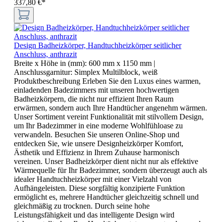
337,80 €*
Design Badheizkörper, Handtuchheizkörper seitlicher
Anschluss, anthrazit
Breite x Höhe in (mm):
600 mm x 1150 mm
|
Anschlussgarnitur:
Simplex Multilblock, weiß
Produktbeschreibung Erleben Sie den Luxus eines warmen,
einladenden Badezimmers mit unseren hochwertigen
Badheizkörpern, die nicht nur effizient Ihren Raum
erwärmen, sondern auch Ihre Handtücher angenehm wärmen.
Unser Sortiment vereint Funktionalität mit stilvollem Design,
um Ihr Badezimmer in eine moderne Wohlfühloase zu
verwandeln. Besuchen Sie unseren Online-Shop und
entdecken Sie, wie unsere Designheizkörper Komfort,
Ästhetik und Effizienz in Ihrem Zuhause harmonisch
vereinen. Unser Badheizkörper dient nicht nur als effektive
Wärmequelle für Ihr Badezimmer, sondern überzeugt auch als
idealer Handtuchheizkörper mit einer Vielzahl von
Aufhängeleisten. Diese sorgfältig konzipierte Funktion
ermöglicht es, mehrere Handtücher gleichzeitig schnell und
gleichmäßig zu trocknen. Durch seine hohe
Leistungsfähigkeit und das intelligente Design wird