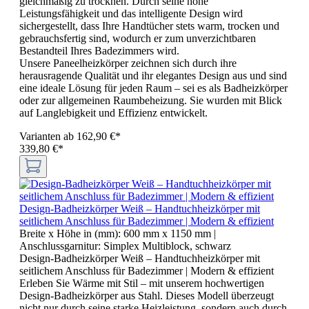
gleichmäßig zu trocknen. Durch seine hohe
Leistungsfähigkeit und das intelligente Design wird
sichergestellt, dass Ihre Handtücher stets warm, trocken und
gebrauchsfertig sind, wodurch er zum unverzichtbaren
Bestandteil Ihres Badezimmers wird.
Unsere Paneelheizkörper zeichnen sich durch ihre
herausragende Qualität und ihr elegantes Design aus und sind
eine ideale Lösung für jeden Raum – sei es als Badheizkörper
oder zur allgemeinen Raumbeheizung. Sie wurden mit Blick
auf Langlebigkeit und Effizienz entwickelt.
Varianten ab
162,90 €*
339,80 €*
Design-Badheizkörper Weiß – Handtuchheizkörper mit
seitlichem Anschluss für Badezimmer | Modern & effizient
Breite x Höhe in (mm):
600 mm x 1150 mm
|
Anschlussgarnitur:
Simplex Multiblock, schwarz
Design-Badheizkörper Weiß – Handtuchheizkörper mit
seitlichem Anschluss für Badezimmer | Modern & effizient
Erleben Sie Wärme mit Stil – mit unserem hochwertigen
Design-Badheizkörper aus Stahl. Dieses Modell überzeugt
nicht nur durch seine starke Heizleistung, sondern auch durch