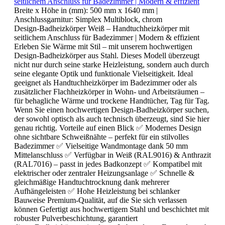
seitlichem Anschluss für Badezimmer | Modern & effizient
Breite x Höhe in (mm):
500 mm x 1640 mm
|
Anschlussgarnitur:
Simplex Multiblock, chrom
Design-Badheizkörper Weiß – Handtuchheizkörper mit
seitlichem Anschluss für Badezimmer | Modern & effizient
Erleben Sie Wärme mit Stil – mit unserem hochwertigen
Design-Badheizkörper aus Stahl. Dieses Modell überzeugt
nicht nur durch seine starke Heizleistung, sondern auch durch
seine elegante Optik und funktionale Vielseitigkeit. Ideal
geeignet als Handtuchheizkörper im Badezimmer oder als
zusätzlicher Flachheizkörper in Wohn- und Arbeitsräumen –
für behagliche Wärme und trockene Handtücher, Tag für Tag.
Wenn Sie einen hochwertigen Design-Badheizkörper suchen,
der sowohl optisch als auch technisch überzeugt, sind Sie hier
genau richtig. Vorteile auf einen Blick ✅ Modernes Design
ohne sichtbare Schweißnähte – perfekt für ein stilvolles
Badezimmer ✅ Vielseitige Wandmontage dank 50 mm
Mittelanschluss ✅ Verfügbar in Weiß (RAL9016) & Anthrazit
(RAL7016) – passt in jedes Badkonzept ✅ Kompatibel mit
elektrischer oder zentraler Heizungsanlage ✅ Schnelle &
gleichmäßige Handtuchtrocknung dank mehrerer
Aufhängeleisten ✅ Hohe Heizleistung bei schlanker
Bauweise Premium-Qualität, auf die Sie sich verlassen
können Gefertigt aus hochwertigem Stahl und beschichtet mit
robuster Pulverbeschichtung, garantiert