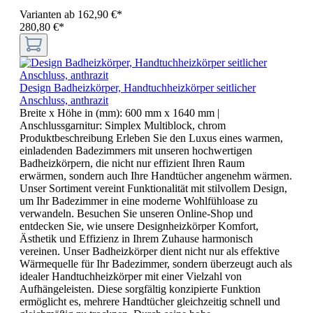
Varianten ab
162,90 €*
280,80 €*
Design Badheizkörper, Handtuchheizkörper seitlicher
Anschluss, anthrazit
Breite x Höhe in (mm):
600 mm x 1640 mm
|
Anschlussgarnitur:
Simplex Multiblock, chrom
Produktbeschreibung Erleben Sie den Luxus eines warmen,
einladenden Badezimmers mit unseren hochwertigen
Badheizkörpern, die nicht nur effizient Ihren Raum
erwärmen, sondern auch Ihre Handtücher angenehm wärmen.
Unser Sortiment vereint Funktionalität mit stilvollem Design,
um Ihr Badezimmer in eine moderne Wohlfühloase zu
verwandeln. Besuchen Sie unseren Online-Shop und
entdecken Sie, wie unsere Designheizkörper Komfort,
Ästhetik und Effizienz in Ihrem Zuhause harmonisch
vereinen. Unser Badheizkörper dient nicht nur als effektive
Wärmequelle für Ihr Badezimmer, sondern überzeugt auch als
idealer Handtuchheizkörper mit einer Vielzahl von
Aufhängeleisten. Diese sorgfältig konzipierte Funktion
ermöglicht es, mehrere Handtücher gleichzeitig schnell und