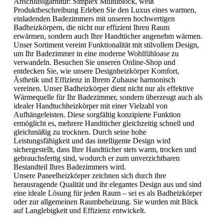
Anschlussgarnitur:
Simplex Multilblock, weiß
Produktbeschreibung Erleben Sie den Luxus eines warmen,
einladenden Badezimmers mit unseren hochwertigen
Badheizkörpern, die nicht nur effizient Ihren Raum
erwärmen, sondern auch Ihre Handtücher angenehm wärmen.
Unser Sortiment vereint Funktionalität mit stilvollem Design,
um Ihr Badezimmer in eine moderne Wohlfühloase zu
verwandeln. Besuchen Sie unseren Online-Shop und
entdecken Sie, wie unsere Designheizkörper Komfort,
Ästhetik und Effizienz in Ihrem Zuhause harmonisch
vereinen. Unser Badheizkörper dient nicht nur als effektive
Wärmequelle für Ihr Badezimmer, sondern überzeugt auch als
idealer Handtuchheizkörper mit einer Vielzahl von
Aufhängeleisten. Diese sorgfältig konzipierte Funktion
ermöglicht es, mehrere Handtücher gleichzeitig schnell und
gleichmäßig zu trocknen. Durch seine hohe
Leistungsfähigkeit und das intelligente Design wird
sichergestellt, dass Ihre Handtücher stets warm, trocken und
gebrauchsfertig sind, wodurch er zum unverzichtbaren
Bestandteil Ihres Badezimmers wird.
Unsere Paneelheizkörper zeichnen sich durch ihre
herausragende Qualität und ihr elegantes Design aus und sind
eine ideale Lösung für jeden Raum – sei es als Badheizkörper
oder zur allgemeinen Raumbeheizung. Sie wurden mit Blick
auf Langlebigkeit und Effizienz entwickelt.