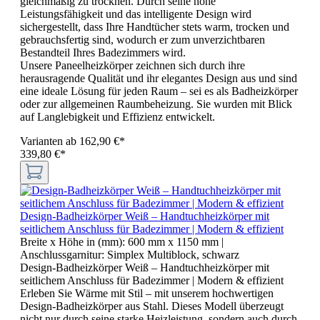
gleichmäßig zu trocknen. Durch seine hohe
Leistungsfähigkeit und das intelligente Design wird
sichergestellt, dass Ihre Handtücher stets warm, trocken und
gebrauchsfertig sind, wodurch er zum unverzichtbaren
Bestandteil Ihres Badezimmers wird.
Unsere Paneelheizkörper zeichnen sich durch ihre
herausragende Qualität und ihr elegantes Design aus und sind
eine ideale Lösung für jeden Raum – sei es als Badheizkörper
oder zur allgemeinen Raumbeheizung. Sie wurden mit Blick
auf Langlebigkeit und Effizienz entwickelt.
Varianten ab
162,90 €*
339,80 €*
Design-Badheizkörper Weiß – Handtuchheizkörper mit
seitlichem Anschluss für Badezimmer | Modern & effizient
Breite x Höhe in (mm):
600 mm x 1150 mm
|
Anschlussgarnitur:
Simplex Multiblock, schwarz
Design-Badheizkörper Weiß – Handtuchheizkörper mit
seitlichem Anschluss für Badezimmer | Modern & effizient
Erleben Sie Wärme mit Stil – mit unserem hochwertigen
Design-Badheizkörper aus Stahl. Dieses Modell überzeugt
nicht nur durch seine starke Heizleistung, sondern auch durch