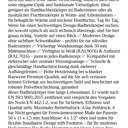
seine elegante Optik und funktionale Vielseitigkeit. Ideal
geeignet als Handtuchheizkörper im Badezimmer oder als
zusätzlicher Flachheizkörper in Wohn- und Arbeitsräumen –
für behagliche Wärme und trockene Handtücher, Tag für Tag.
Wenn Sie einen hochwertigen Design-Badheizkörper suchen,
der sowohl optisch als auch technisch überzeugt, sind Sie hier
genau richtig. Vorteile auf einen Blick ✅ Modernes Design
ohne sichtbare Schweißnähte – perfekt für ein stilvolles
Badezimmer ✅ Vielseitige Wandmontage dank 50 mm
Mittelanschluss ✅ Verfügbar in Weiß (RAL9016) & Anthrazit
(RAL7016) – passt in jedes Badkonzept ✅ Kompatibel mit
elektrischer oder zentraler Heizungsanlage ✅ Schnelle &
gleichmäßige Handtuchtrocknung dank mehrerer
Aufhängeleisten ✅ Hohe Heizleistung bei schlanker
Bauweise Premium-Qualität, auf die Sie sich verlassen
können Gefertigt aus hochwertigem Stahl und beschichtet mit
robuster Pulverbeschichtung, garantiert
dieser Badheizkörper eine lange Lebensdauer. Er wurde nach
EN ISO 9001:2015 zertifiziert und entspricht den Vorgaben
der Norm EN 442-1-2, was für Sicherheit, Effizienz und
Qualität steht. Maximaler Betriebsdruck: 4 bar Prüfdruck: 6
bar Nicht geeignet für Fernwärmesysteme Maße der Paneele:
50 x 11 x 1,5 mm Anschlüsse: 4 x 1/2" oben und unten für
flexible Installation Design trifft Funktion – für Ihr modernes