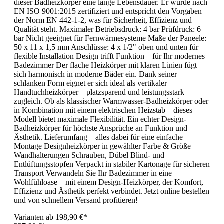
dieser Badheizkörper eine lange Lebensdauer. Er wurde nach
EN ISO 9001:2015 zertifiziert und entspricht den Vorgaben
der Norm EN 442-1-2, was für Sicherheit, Effizienz und
Qualität steht. Maximaler Betriebsdruck: 4 bar Prüfdruck: 6
bar Nicht geeignet für Fernwärmesysteme Maße der Paneele:
50 x 11 x 1,5 mm Anschlüsse: 4 x 1/2" oben und unten für
flexible Installation Design trifft Funktion – für Ihr modernes
Badezimmer Der flache Heizkörper mit klaren Linien fügt
sich harmonisch in moderne Bäder ein. Dank seiner
schlanken Form eignet er sich ideal als vertikaler
Handtuchheizkörper – platzsparend und leistungsstark
zugleich. Ob als klassischer Warmwasser-Badheizkörper oder
in Kombination mit einem elektrischen Heizstab – dieses
Modell bietet maximale Flexibilität. Ein echter Design-
Badheizkörper für höchste Ansprüche an Funktion und
Ästhetik. Lieferumfang – alles dabei für eine einfache
Montage Designheizkörper in gewählter Farbe & Größe
Wandhalterungen Schrauben, Dübel Blind- und
Entlüftungsstopfen Verpackt in stabiler Kartonage für sicheren
Transport Verwandeln Sie Ihr Badezimmer in eine
Wohlfühloase – mit einem Design-Heizkörper, der Komfort,
Effizienz und Ästhetik perfekt verbindet. Jetzt online bestellen
und von schnellem Versand profitieren!
Varianten ab
198,90 €*