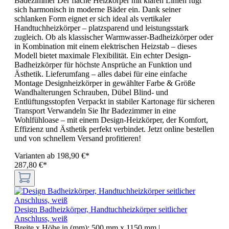
Badezimmer Der flache Heizkörper mit klaren Linien fügt
sich harmonisch in moderne Bäder ein. Dank seiner
schlanken Form eignet er sich ideal als vertikaler
Handtuchheizkörper – platzsparend und leistungsstark
zugleich. Ob als klassischer Warmwasser-Badheizkörper oder
in Kombination mit einem elektrischen Heizstab – dieses
Modell bietet maximale Flexibilität. Ein echter Design-
Badheizkörper für höchste Ansprüche an Funktion und
Ästhetik. Lieferumfang – alles dabei für eine einfache
Montage Designheizkörper in gewählter Farbe & Größe
Wandhalterungen Schrauben, Dübel Blind- und
Entlüftungsstopfen Verpackt in stabiler Kartonage für sicheren
Transport Verwandeln Sie Ihr Badezimmer in eine
Wohlfühloase – mit einem Design-Heizkörper, der Komfort,
Effizienz und Ästhetik perfekt verbindet. Jetzt online bestellen
und von schnellem Versand profitieren!
Varianten ab
198,90 €*
287,80 €*
Design Badheizkörper, Handtuchheizkörper seitlicher
Anschluss, weiß
Breite x Höhe in (mm):
500 mm x 1150 mm
|