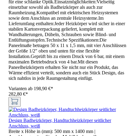
für eine schlanke Optik.Einsatzmöglichkeiten:Vielseitig
einsetzbar sowohl als Badheizkörper als auch zur
Raumheizung.Kompatibel mit elektrischen Heizsystemen
sowie dem Anschluss an zentrale Heizsysteme.Im
Lieferumfang enthalten:Jeder Heizkörper wird sicher in einer
stabilen Kartonverpackung geliefert, komplett mit
Wandhalterungen, Dübeln, Schrauben sowie Blind- und
Entlüftungsstopfen.Technische Spezifikationen:Die
Paneelmaße betragen 50 x 11 x 1,5 mm, mit vier Anschlüssen
der Größe 1/2" oben und unten für eine flexible
Installation.Geprüft bis zu einem Druck von 6 bar, mit einem
maximalen Betriebsdruck von 4 bar.Mit diesen
Paneelheizkörpern erhalten Sie nicht nur ein Produkt, das
Wärme effizient verteilt, sondern auch ein Stück Design, das
sich nahtlos in jede Raumgestaltung einfügt.
Varianten ab
198,90 €*
282,80 €*
Design Badheizkörper, Handtuchheizkörper seitlicher
Anschluss, weiß
Breite x Höhe in (mm):
500 mm x 1400 mm
|