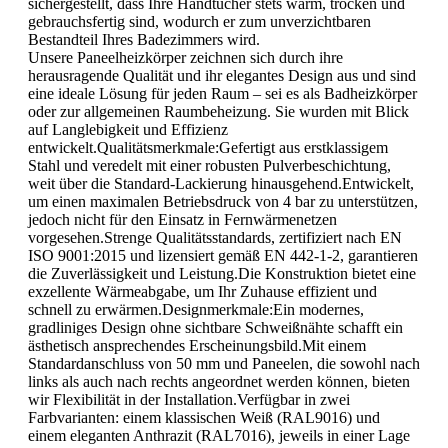
sichergestellt, dass Ihre Handtücher stets warm, trocken und
gebrauchsfertig sind, wodurch er zum unverzichtbaren
Bestandteil Ihres Badezimmers wird.
Unsere Paneelheizkörper zeichnen sich durch ihre
herausragende Qualität und ihr elegantes Design aus und sind
eine ideale Lösung für jeden Raum – sei es als Badheizkörper
oder zur allgemeinen Raumbeheizung. Sie wurden mit Blick
auf Langlebigkeit und Effizienz
entwickelt.Qualitätsmerkmale:Gefertigt aus erstklassigem
Stahl und veredelt mit einer robusten Pulverbeschichtung,
weit über die Standard-Lackierung hinausgehend.Entwickelt,
um einen maximalen Betriebsdruck von 4 bar zu unterstützen,
jedoch nicht für den Einsatz in Fernwärmenetzen
vorgesehen.Strenge Qualitätsstandards, zertifiziert nach EN
ISO 9001:2015 und lizensiert gemäß EN 442-1-2, garantieren
die Zuverlässigkeit und Leistung.Die Konstruktion bietet eine
exzellente Wärmeabgabe, um Ihr Zuhause effizient und
schnell zu erwärmen.Designmerkmale:Ein modernes,
gradliniges Design ohne sichtbare Schweißnähte schafft ein
ästhetisch ansprechendes Erscheinungsbild.Mit einem
Standardanschluss von 50 mm und Paneelen, die sowohl nach
links als auch nach rechts angeordnet werden können, bieten
wir Flexibilität in der Installation.Verfügbar in zwei
Farbvarianten: einem klassischen Weiß (RAL9016) und
einem eleganten Anthrazit (RAL7016), jeweils in einer Lage