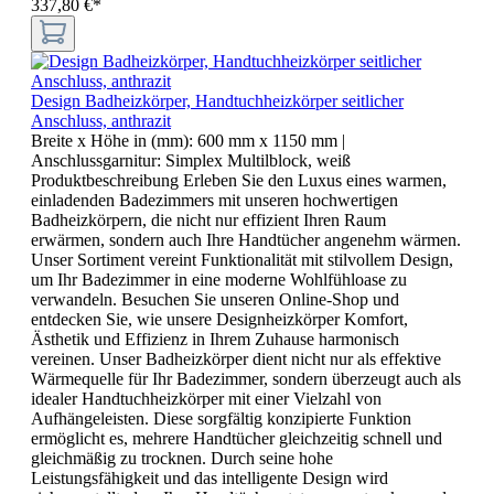
337,80 €*
Design Badheizkörper, Handtuchheizkörper seitlicher
Anschluss, anthrazit
Breite x Höhe in (mm):
600 mm x 1150 mm
|
Anschlussgarnitur:
Simplex Multilblock, weiß
Produktbeschreibung Erleben Sie den Luxus eines warmen,
einladenden Badezimmers mit unseren hochwertigen
Badheizkörpern, die nicht nur effizient Ihren Raum
erwärmen, sondern auch Ihre Handtücher angenehm wärmen.
Unser Sortiment vereint Funktionalität mit stilvollem Design,
um Ihr Badezimmer in eine moderne Wohlfühloase zu
verwandeln. Besuchen Sie unseren Online-Shop und
entdecken Sie, wie unsere Designheizkörper Komfort,
Ästhetik und Effizienz in Ihrem Zuhause harmonisch
vereinen. Unser Badheizkörper dient nicht nur als effektive
Wärmequelle für Ihr Badezimmer, sondern überzeugt auch als
idealer Handtuchheizkörper mit einer Vielzahl von
Aufhängeleisten. Diese sorgfältig konzipierte Funktion
ermöglicht es, mehrere Handtücher gleichzeitig schnell und
gleichmäßig zu trocknen. Durch seine hohe
Leistungsfähigkeit und das intelligente Design wird