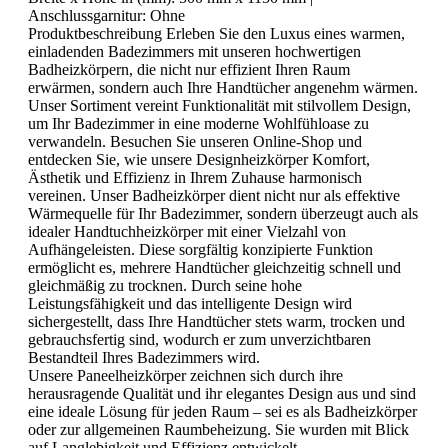
Anschlussgarnitur:
Ohne
Produktbeschreibung Erleben Sie den Luxus eines warmen,
einladenden Badezimmers mit unseren hochwertigen
Badheizkörpern, die nicht nur effizient Ihren Raum
erwärmen, sondern auch Ihre Handtücher angenehm wärmen.
Unser Sortiment vereint Funktionalität mit stilvollem Design,
um Ihr Badezimmer in eine moderne Wohlfühloase zu
verwandeln. Besuchen Sie unseren Online-Shop und
entdecken Sie, wie unsere Designheizkörper Komfort,
Ästhetik und Effizienz in Ihrem Zuhause harmonisch
vereinen. Unser Badheizkörper dient nicht nur als effektive
Wärmequelle für Ihr Badezimmer, sondern überzeugt auch als
idealer Handtuchheizkörper mit einer Vielzahl von
Aufhängeleisten. Diese sorgfältig konzipierte Funktion
ermöglicht es, mehrere Handtücher gleichzeitig schnell und
gleichmäßig zu trocknen. Durch seine hohe
Leistungsfähigkeit und das intelligente Design wird
sichergestellt, dass Ihre Handtücher stets warm, trocken und
gebrauchsfertig sind, wodurch er zum unverzichtbaren
Bestandteil Ihres Badezimmers wird.
Unsere Paneelheizkörper zeichnen sich durch ihre
herausragende Qualität und ihr elegantes Design aus und sind
eine ideale Lösung für jeden Raum – sei es als Badheizkörper
oder zur allgemeinen Raumbeheizung. Sie wurden mit Blick
auf Langlebigkeit und Effizienz entwickelt.