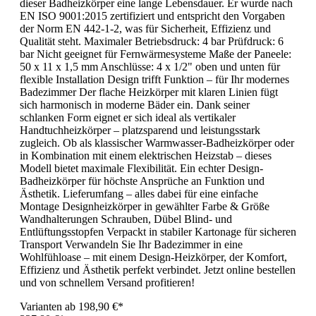
dieser Badheizkörper eine lange Lebensdauer. Er wurde nach
EN ISO 9001:2015 zertifiziert und entspricht den Vorgaben
der Norm EN 442-1-2, was für Sicherheit, Effizienz und
Qualität steht. Maximaler Betriebsdruck: 4 bar Prüfdruck: 6
bar Nicht geeignet für Fernwärmesysteme Maße der Paneele:
50 x 11 x 1,5 mm Anschlüsse: 4 x 1/2" oben und unten für
flexible Installation Design trifft Funktion – für Ihr modernes
Badezimmer Der flache Heizkörper mit klaren Linien fügt
sich harmonisch in moderne Bäder ein. Dank seiner
schlanken Form eignet er sich ideal als vertikaler
Handtuchheizkörper – platzsparend und leistungsstark
zugleich. Ob als klassischer Warmwasser-Badheizkörper oder
in Kombination mit einem elektrischen Heizstab – dieses
Modell bietet maximale Flexibilität. Ein echter Design-
Badheizkörper für höchste Ansprüche an Funktion und
Ästhetik. Lieferumfang – alles dabei für eine einfache
Montage Designheizkörper in gewählter Farbe & Größe
Wandhalterungen Schrauben, Dübel Blind- und
Entlüftungsstopfen Verpackt in stabiler Kartonage für sicheren
Transport Verwandeln Sie Ihr Badezimmer in eine
Wohlfühloase – mit einem Design-Heizkörper, der Komfort,
Effizienz und Ästhetik perfekt verbindet. Jetzt online bestellen
und von schnellem Versand profitieren!
Varianten ab
198,90 €*