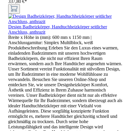
337,80 €*
Design Badheizkörper, Handtuchheizkörper seitlicher
Anschluss, anthrazit
Breite x Höhe in (mm):
600 mm x 1150 mm
|
Anschlussgarnitur:
Simplex Multilblock, weiß
Produktbeschreibung Erleben Sie den Luxus eines warmen,
einladenden Badezimmers mit unseren hochwertigen
Badheizkörpern, die nicht nur effizient Ihren Raum
erwärmen, sondern auch Ihre Handtücher angenehm wärmen.
Unser Sortiment vereint Funktionalität mit stilvollem Design,
um Ihr Badezimmer in eine moderne Wohlfühloase zu
verwandeln. Besuchen Sie unseren Online-Shop und
entdecken Sie, wie unsere Designheizkörper Komfort,
Ästhetik und Effizienz in Ihrem Zuhause harmonisch
vereinen. Unser Badheizkörper dient nicht nur als effektive
Wärmequelle für Ihr Badezimmer, sondern überzeugt auch als
idealer Handtuchheizkörper mit einer Vielzahl von
Aufhängeleisten. Diese sorgfältig konzipierte Funktion
ermöglicht es, mehrere Handtücher gleichzeitig schnell und
gleichmäßig zu trocknen. Durch seine hohe
Leistungsfähigkeit und das intelligente Design wird