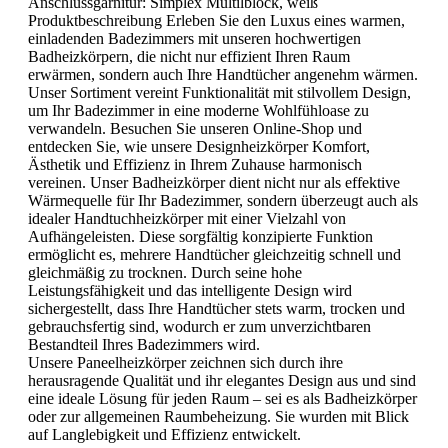
Anschlussgarnitur:
Simplex Multilblock, weiß
Produktbeschreibung Erleben Sie den Luxus eines warmen,
einladenden Badezimmers mit unseren hochwertigen
Badheizkörpern, die nicht nur effizient Ihren Raum
erwärmen, sondern auch Ihre Handtücher angenehm wärmen.
Unser Sortiment vereint Funktionalität mit stilvollem Design,
um Ihr Badezimmer in eine moderne Wohlfühloase zu
verwandeln. Besuchen Sie unseren Online-Shop und
entdecken Sie, wie unsere Designheizkörper Komfort,
Ästhetik und Effizienz in Ihrem Zuhause harmonisch
vereinen. Unser Badheizkörper dient nicht nur als effektive
Wärmequelle für Ihr Badezimmer, sondern überzeugt auch als
idealer Handtuchheizkörper mit einer Vielzahl von
Aufhängeleisten. Diese sorgfältig konzipierte Funktion
ermöglicht es, mehrere Handtücher gleichzeitig schnell und
gleichmäßig zu trocknen. Durch seine hohe
Leistungsfähigkeit und das intelligente Design wird
sichergestellt, dass Ihre Handtücher stets warm, trocken und
gebrauchsfertig sind, wodurch er zum unverzichtbaren
Bestandteil Ihres Badezimmers wird.
Unsere Paneelheizkörper zeichnen sich durch ihre
herausragende Qualität und ihr elegantes Design aus und sind
eine ideale Lösung für jeden Raum – sei es als Badheizkörper
oder zur allgemeinen Raumbeheizung. Sie wurden mit Blick
auf Langlebigkeit und Effizienz entwickelt.