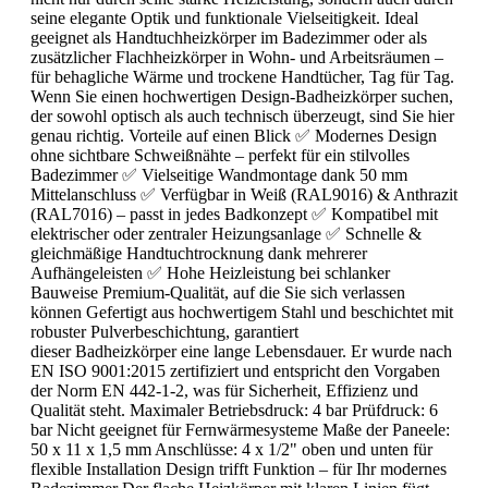
seine elegante Optik und funktionale Vielseitigkeit. Ideal
geeignet als Handtuchheizkörper im Badezimmer oder als
zusätzlicher Flachheizkörper in Wohn- und Arbeitsräumen –
für behagliche Wärme und trockene Handtücher, Tag für Tag.
Wenn Sie einen hochwertigen Design-Badheizkörper suchen,
der sowohl optisch als auch technisch überzeugt, sind Sie hier
genau richtig. Vorteile auf einen Blick ✅ Modernes Design
ohne sichtbare Schweißnähte – perfekt für ein stilvolles
Badezimmer ✅ Vielseitige Wandmontage dank 50 mm
Mittelanschluss ✅ Verfügbar in Weiß (RAL9016) & Anthrazit
(RAL7016) – passt in jedes Badkonzept ✅ Kompatibel mit
elektrischer oder zentraler Heizungsanlage ✅ Schnelle &
gleichmäßige Handtuchtrocknung dank mehrerer
Aufhängeleisten ✅ Hohe Heizleistung bei schlanker
Bauweise Premium-Qualität, auf die Sie sich verlassen
können Gefertigt aus hochwertigem Stahl und beschichtet mit
robuster Pulverbeschichtung, garantiert
dieser Badheizkörper eine lange Lebensdauer. Er wurde nach
EN ISO 9001:2015 zertifiziert und entspricht den Vorgaben
der Norm EN 442-1-2, was für Sicherheit, Effizienz und
Qualität steht. Maximaler Betriebsdruck: 4 bar Prüfdruck: 6
bar Nicht geeignet für Fernwärmesysteme Maße der Paneele:
50 x 11 x 1,5 mm Anschlüsse: 4 x 1/2" oben und unten für
flexible Installation Design trifft Funktion – für Ihr modernes