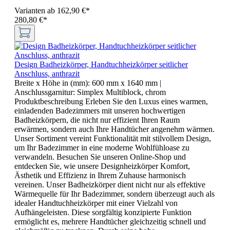
Varianten ab
162,90 €*
280,80 €*
Design Badheizkörper, Handtuchheizkörper seitlicher
Anschluss, anthrazit
Breite x Höhe in (mm):
600 mm x 1640 mm
|
Anschlussgarnitur:
Simplex Multiblock, chrom
Produktbeschreibung Erleben Sie den Luxus eines warmen,
einladenden Badezimmers mit unseren hochwertigen
Badheizkörpern, die nicht nur effizient Ihren Raum
erwärmen, sondern auch Ihre Handtücher angenehm wärmen.
Unser Sortiment vereint Funktionalität mit stilvollem Design,
um Ihr Badezimmer in eine moderne Wohlfühloase zu
verwandeln. Besuchen Sie unseren Online-Shop und
entdecken Sie, wie unsere Designheizkörper Komfort,
Ästhetik und Effizienz in Ihrem Zuhause harmonisch
vereinen. Unser Badheizkörper dient nicht nur als effektive
Wärmequelle für Ihr Badezimmer, sondern überzeugt auch als
idealer Handtuchheizkörper mit einer Vielzahl von
Aufhängeleisten. Diese sorgfältig konzipierte Funktion
ermöglicht es, mehrere Handtücher gleichzeitig schnell und