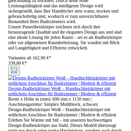
gleichmäßig zu trocknen. Durch seine hohe
Leistungsfähigkeit und das intelligente Design wird
sichergestellt, dass Ihre Handtücher stets warm, trocken und
gebrauchsfertig sind, wodurch er zum unverzichtbaren
Bestandteil Ihres Badezimmers wird.
Unsere Paneelheizkörper zeichnen sich durch ihre
herausragende Qualität und ihr elegantes Design aus und sind
eine ideale Lösung für jeden Raum – sei es als Badheizkörper
oder zur allgemeinen Raumbeheizung. Sie wurden mit Blick
auf Langlebigkeit und Effizienz entwickelt.
Varianten ab
162,90 €*
339,80 €*
Design-Badheizkörper Weiß – Handtuchheizkörper mit
seitlichem Anschluss für Badezimmer | Modern & effizient
Breite x Höhe in (mm):
600 mm x 1150 mm
|
Anschlussgarnitur:
Simplex Multiblock, schwarz
Design-Badheizkörper Weiß – Handtuchheizkörper mit
seitlichem Anschluss für Badezimmer | Modern & effizient
Erleben Sie Wärme mit Stil – mit unserem hochwertigen
Design-Badheizkörper aus Stahl. Dieses Modell überzeugt
nicht nur durch seine starke Heizleistung, sondern auch durch