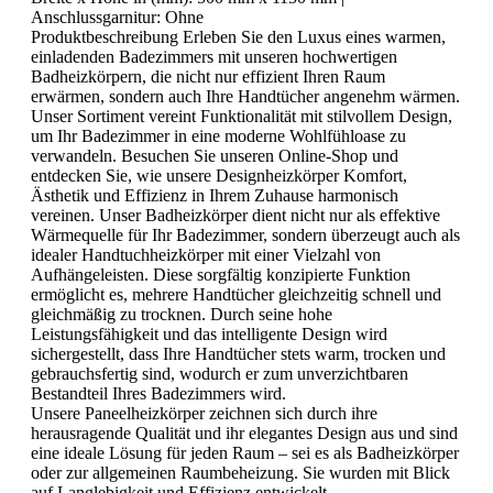
Anschlussgarnitur:
Ohne
Produktbeschreibung Erleben Sie den Luxus eines warmen,
einladenden Badezimmers mit unseren hochwertigen
Badheizkörpern, die nicht nur effizient Ihren Raum
erwärmen, sondern auch Ihre Handtücher angenehm wärmen.
Unser Sortiment vereint Funktionalität mit stilvollem Design,
um Ihr Badezimmer in eine moderne Wohlfühloase zu
verwandeln. Besuchen Sie unseren Online-Shop und
entdecken Sie, wie unsere Designheizkörper Komfort,
Ästhetik und Effizienz in Ihrem Zuhause harmonisch
vereinen. Unser Badheizkörper dient nicht nur als effektive
Wärmequelle für Ihr Badezimmer, sondern überzeugt auch als
idealer Handtuchheizkörper mit einer Vielzahl von
Aufhängeleisten. Diese sorgfältig konzipierte Funktion
ermöglicht es, mehrere Handtücher gleichzeitig schnell und
gleichmäßig zu trocknen. Durch seine hohe
Leistungsfähigkeit und das intelligente Design wird
sichergestellt, dass Ihre Handtücher stets warm, trocken und
gebrauchsfertig sind, wodurch er zum unverzichtbaren
Bestandteil Ihres Badezimmers wird.
Unsere Paneelheizkörper zeichnen sich durch ihre
herausragende Qualität und ihr elegantes Design aus und sind
eine ideale Lösung für jeden Raum – sei es als Badheizkörper
oder zur allgemeinen Raumbeheizung. Sie wurden mit Blick
auf Langlebigkeit und Effizienz entwickelt.