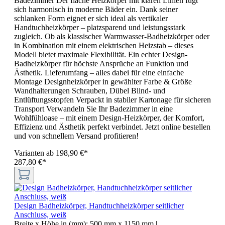
Badezimmer Der flache Heizkörper mit klaren Linien fügt
sich harmonisch in moderne Bäder ein. Dank seiner
schlanken Form eignet er sich ideal als vertikaler
Handtuchheizkörper – platzsparend und leistungsstark
zugleich. Ob als klassischer Warmwasser-Badheizkörper oder
in Kombination mit einem elektrischen Heizstab – dieses
Modell bietet maximale Flexibilität. Ein echter Design-
Badheizkörper für höchste Ansprüche an Funktion und
Ästhetik. Lieferumfang – alles dabei für eine einfache
Montage Designheizkörper in gewählter Farbe & Größe
Wandhalterungen Schrauben, Dübel Blind- und
Entlüftungsstopfen Verpackt in stabiler Kartonage für sicheren
Transport Verwandeln Sie Ihr Badezimmer in eine
Wohlfühloase – mit einem Design-Heizkörper, der Komfort,
Effizienz und Ästhetik perfekt verbindet. Jetzt online bestellen
und von schnellem Versand profitieren!
Varianten ab
198,90 €*
287,80 €*
Design Badheizkörper, Handtuchheizkörper seitlicher
Anschluss, weiß
Breite x Höhe in (mm):
500 mm x 1150 mm
|