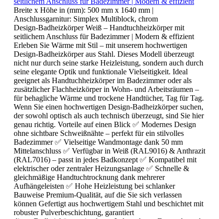
seitlichem Anschluss für Badezimmer | Modern & effizient
Breite x Höhe in (mm):
500 mm x 1640 mm
|
Anschlussgarnitur:
Simplex Multiblock, chrom
Design-Badheizkörper Weiß – Handtuchheizkörper mit
seitlichem Anschluss für Badezimmer | Modern & effizient
Erleben Sie Wärme mit Stil – mit unserem hochwertigen
Design-Badheizkörper aus Stahl. Dieses Modell überzeugt
nicht nur durch seine starke Heizleistung, sondern auch durch
seine elegante Optik und funktionale Vielseitigkeit. Ideal
geeignet als Handtuchheizkörper im Badezimmer oder als
zusätzlicher Flachheizkörper in Wohn- und Arbeitsräumen –
für behagliche Wärme und trockene Handtücher, Tag für Tag.
Wenn Sie einen hochwertigen Design-Badheizkörper suchen,
der sowohl optisch als auch technisch überzeugt, sind Sie hier
genau richtig. Vorteile auf einen Blick ✅ Modernes Design
ohne sichtbare Schweißnähte – perfekt für ein stilvolles
Badezimmer ✅ Vielseitige Wandmontage dank 50 mm
Mittelanschluss ✅ Verfügbar in Weiß (RAL9016) & Anthrazit
(RAL7016) – passt in jedes Badkonzept ✅ Kompatibel mit
elektrischer oder zentraler Heizungsanlage ✅ Schnelle &
gleichmäßige Handtuchtrocknung dank mehrerer
Aufhängeleisten ✅ Hohe Heizleistung bei schlanker
Bauweise Premium-Qualität, auf die Sie sich verlassen
können Gefertigt aus hochwertigem Stahl und beschichtet mit
robuster Pulverbeschichtung, garantiert