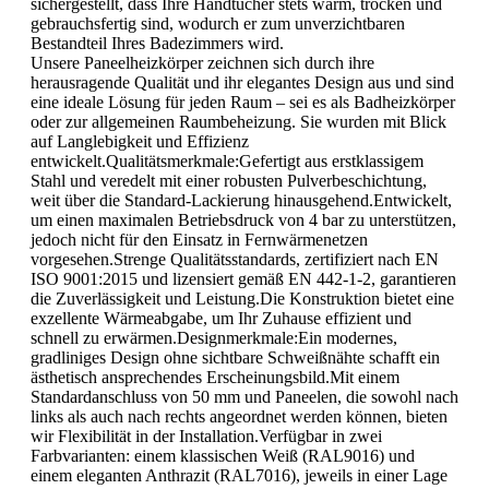
sichergestellt, dass Ihre Handtücher stets warm, trocken und
gebrauchsfertig sind, wodurch er zum unverzichtbaren
Bestandteil Ihres Badezimmers wird.
Unsere Paneelheizkörper zeichnen sich durch ihre
herausragende Qualität und ihr elegantes Design aus und sind
eine ideale Lösung für jeden Raum – sei es als Badheizkörper
oder zur allgemeinen Raumbeheizung. Sie wurden mit Blick
auf Langlebigkeit und Effizienz
entwickelt.Qualitätsmerkmale:Gefertigt aus erstklassigem
Stahl und veredelt mit einer robusten Pulverbeschichtung,
weit über die Standard-Lackierung hinausgehend.Entwickelt,
um einen maximalen Betriebsdruck von 4 bar zu unterstützen,
jedoch nicht für den Einsatz in Fernwärmenetzen
vorgesehen.Strenge Qualitätsstandards, zertifiziert nach EN
ISO 9001:2015 und lizensiert gemäß EN 442-1-2, garantieren
die Zuverlässigkeit und Leistung.Die Konstruktion bietet eine
exzellente Wärmeabgabe, um Ihr Zuhause effizient und
schnell zu erwärmen.Designmerkmale:Ein modernes,
gradliniges Design ohne sichtbare Schweißnähte schafft ein
ästhetisch ansprechendes Erscheinungsbild.Mit einem
Standardanschluss von 50 mm und Paneelen, die sowohl nach
links als auch nach rechts angeordnet werden können, bieten
wir Flexibilität in der Installation.Verfügbar in zwei
Farbvarianten: einem klassischen Weiß (RAL9016) und
einem eleganten Anthrazit (RAL7016), jeweils in einer Lage