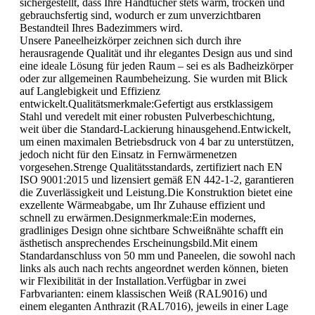
sichergestellt, dass Ihre Handtücher stets warm, trocken und
gebrauchsfertig sind, wodurch er zum unverzichtbaren
Bestandteil Ihres Badezimmers wird.
Unsere Paneelheizkörper zeichnen sich durch ihre
herausragende Qualität und ihr elegantes Design aus und sind
eine ideale Lösung für jeden Raum – sei es als Badheizkörper
oder zur allgemeinen Raumbeheizung. Sie wurden mit Blick
auf Langlebigkeit und Effizienz
entwickelt.Qualitätsmerkmale:Gefertigt aus erstklassigem
Stahl und veredelt mit einer robusten Pulverbeschichtung,
weit über die Standard-Lackierung hinausgehend.Entwickelt,
um einen maximalen Betriebsdruck von 4 bar zu unterstützen,
jedoch nicht für den Einsatz in Fernwärmenetzen
vorgesehen.Strenge Qualitätsstandards, zertifiziert nach EN
ISO 9001:2015 und lizensiert gemäß EN 442-1-2, garantieren
die Zuverlässigkeit und Leistung.Die Konstruktion bietet eine
exzellente Wärmeabgabe, um Ihr Zuhause effizient und
schnell zu erwärmen.Designmerkmale:Ein modernes,
gradliniges Design ohne sichtbare Schweißnähte schafft ein
ästhetisch ansprechendes Erscheinungsbild.Mit einem
Standardanschluss von 50 mm und Paneelen, die sowohl nach
links als auch nach rechts angeordnet werden können, bieten
wir Flexibilität in der Installation.Verfügbar in zwei
Farbvarianten: einem klassischen Weiß (RAL9016) und
einem eleganten Anthrazit (RAL7016), jeweils in einer Lage