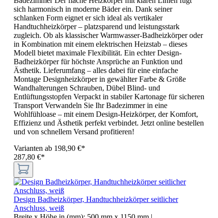
Badezimmer Der flache Heizkörper mit klaren Linien fügt
sich harmonisch in moderne Bäder ein. Dank seiner
schlanken Form eignet er sich ideal als vertikaler
Handtuchheizkörper – platzsparend und leistungsstark
zugleich. Ob als klassischer Warmwasser-Badheizkörper oder
in Kombination mit einem elektrischen Heizstab – dieses
Modell bietet maximale Flexibilität. Ein echter Design-
Badheizkörper für höchste Ansprüche an Funktion und
Ästhetik. Lieferumfang – alles dabei für eine einfache
Montage Designheizkörper in gewählter Farbe & Größe
Wandhalterungen Schrauben, Dübel Blind- und
Entlüftungsstopfen Verpackt in stabiler Kartonage für sicheren
Transport Verwandeln Sie Ihr Badezimmer in eine
Wohlfühloase – mit einem Design-Heizkörper, der Komfort,
Effizienz und Ästhetik perfekt verbindet. Jetzt online bestellen
und von schnellem Versand profitieren!
Varianten ab
198,90 €*
287,80 €*
Design Badheizkörper, Handtuchheizkörper seitlicher
Anschluss, weiß
Breite x Höhe in (mm):
500 mm x 1150 mm
|