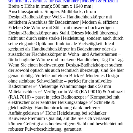
seitlichem Anschluss für Badezimmer | Modern & effizient
Breite x Höhe in (mm):
500 mm x 1640 mm
|
Anschlussgarnitur:
Simplex Multiblock, chrom
Design-Badheizkörper Weiß – Handtuchheizkörper mit
seitlichem Anschluss für Badezimmer | Modern & effizient
Erleben Sie Wärme mit Stil – mit unserem hochwertigen
Design-Badheizkörper aus Stahl. Dieses Modell überzeugt
nicht nur durch seine starke Heizleistung, sondern auch durch
seine elegante Optik und funktionale Vielseitigkeit. Ideal
geeignet als Handtuchheizkörper im Badezimmer oder als
zusätzlicher Flachheizkörper in Wohn- und Arbeitsräumen –
für behagliche Wärme und trockene Handtücher, Tag für Tag.
Wenn Sie einen hochwertigen Design-Badheizkörper suchen,
der sowohl optisch als auch technisch überzeugt, sind Sie hier
genau richtig. Vorteile auf einen Blick ✅ Modernes Design
ohne sichtbare Schweißnähte – perfekt für ein stilvolles
Badezimmer ✅ Vielseitige Wandmontage dank 50 mm
Mittelanschluss ✅ Verfügbar in Weiß (RAL9016) & Anthrazit
(RAL7016) – passt in jedes Badkonzept ✅ Kompatibel mit
elektrischer oder zentraler Heizungsanlage ✅ Schnelle &
gleichmäßige Handtuchtrocknung dank mehrerer
Aufhängeleisten ✅ Hohe Heizleistung bei schlanker
Bauweise Premium-Qualität, auf die Sie sich verlassen
können Gefertigt aus hochwertigem Stahl und beschichtet mit
robuster Pulverbeschichtung, garantiert