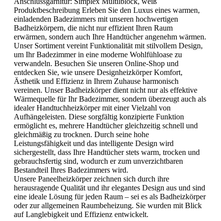
Anschlussgarnitur:
Simplex Multilblock, weiß
Produktbeschreibung Erleben Sie den Luxus eines warmen,
einladenden Badezimmers mit unseren hochwertigen
Badheizkörpern, die nicht nur effizient Ihren Raum
erwärmen, sondern auch Ihre Handtücher angenehm wärmen.
Unser Sortiment vereint Funktionalität mit stilvollem Design,
um Ihr Badezimmer in eine moderne Wohlfühloase zu
verwandeln. Besuchen Sie unseren Online-Shop und
entdecken Sie, wie unsere Designheizkörper Komfort,
Ästhetik und Effizienz in Ihrem Zuhause harmonisch
vereinen. Unser Badheizkörper dient nicht nur als effektive
Wärmequelle für Ihr Badezimmer, sondern überzeugt auch als
idealer Handtuchheizkörper mit einer Vielzahl von
Aufhängeleisten. Diese sorgfältig konzipierte Funktion
ermöglicht es, mehrere Handtücher gleichzeitig schnell und
gleichmäßig zu trocknen. Durch seine hohe
Leistungsfähigkeit und das intelligente Design wird
sichergestellt, dass Ihre Handtücher stets warm, trocken und
gebrauchsfertig sind, wodurch er zum unverzichtbaren
Bestandteil Ihres Badezimmers wird.
Unsere Paneelheizkörper zeichnen sich durch ihre
herausragende Qualität und ihr elegantes Design aus und sind
eine ideale Lösung für jeden Raum – sei es als Badheizkörper
oder zur allgemeinen Raumbeheizung. Sie wurden mit Blick
auf Langlebigkeit und Effizienz entwickelt.