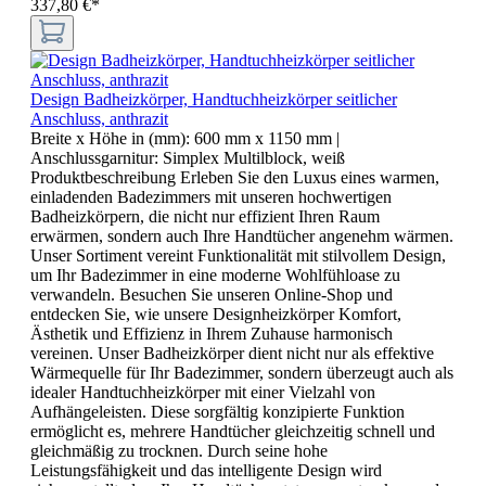
337,80 €*
Design Badheizkörper, Handtuchheizkörper seitlicher
Anschluss, anthrazit
Breite x Höhe in (mm):
600 mm x 1150 mm
|
Anschlussgarnitur:
Simplex Multilblock, weiß
Produktbeschreibung Erleben Sie den Luxus eines warmen,
einladenden Badezimmers mit unseren hochwertigen
Badheizkörpern, die nicht nur effizient Ihren Raum
erwärmen, sondern auch Ihre Handtücher angenehm wärmen.
Unser Sortiment vereint Funktionalität mit stilvollem Design,
um Ihr Badezimmer in eine moderne Wohlfühloase zu
verwandeln. Besuchen Sie unseren Online-Shop und
entdecken Sie, wie unsere Designheizkörper Komfort,
Ästhetik und Effizienz in Ihrem Zuhause harmonisch
vereinen. Unser Badheizkörper dient nicht nur als effektive
Wärmequelle für Ihr Badezimmer, sondern überzeugt auch als
idealer Handtuchheizkörper mit einer Vielzahl von
Aufhängeleisten. Diese sorgfältig konzipierte Funktion
ermöglicht es, mehrere Handtücher gleichzeitig schnell und
gleichmäßig zu trocknen. Durch seine hohe
Leistungsfähigkeit und das intelligente Design wird