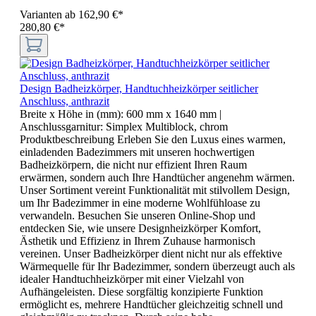
Varianten ab
162,90 €*
280,80 €*
Design Badheizkörper, Handtuchheizkörper seitlicher
Anschluss, anthrazit
Breite x Höhe in (mm):
600 mm x 1640 mm
|
Anschlussgarnitur:
Simplex Multiblock, chrom
Produktbeschreibung Erleben Sie den Luxus eines warmen,
einladenden Badezimmers mit unseren hochwertigen
Badheizkörpern, die nicht nur effizient Ihren Raum
erwärmen, sondern auch Ihre Handtücher angenehm wärmen.
Unser Sortiment vereint Funktionalität mit stilvollem Design,
um Ihr Badezimmer in eine moderne Wohlfühloase zu
verwandeln. Besuchen Sie unseren Online-Shop und
entdecken Sie, wie unsere Designheizkörper Komfort,
Ästhetik und Effizienz in Ihrem Zuhause harmonisch
vereinen. Unser Badheizkörper dient nicht nur als effektive
Wärmequelle für Ihr Badezimmer, sondern überzeugt auch als
idealer Handtuchheizkörper mit einer Vielzahl von
Aufhängeleisten. Diese sorgfältig konzipierte Funktion
ermöglicht es, mehrere Handtücher gleichzeitig schnell und