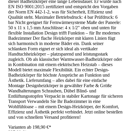
dieser Badheizkörper eine lange Lebensdauer. Er wurde nach
EN ISO 9001:2015 zertifiziert und entspricht den Vorgaben
der Norm EN 442-1-2, was für Sicherheit, Effizienz und
Qualität steht. Maximaler Betriebsdruck: 4 bar Prüfdruck: 6
bar Nicht geeignet für Fernwärmesysteme Maße der Paneele:
50 x 11 x 1,5 mm Anschlüsse: 4 x 1/2" oben und unten für
flexible Installation Design trifft Funktion – für Ihr modernes
Badezimmer Der flache Heizkörper mit klaren Linien fügt
sich harmonisch in moderne Bäder ein. Dank seiner
schlanken Form eignet er sich ideal als vertikaler
Handtuchheizkörper – platzsparend und leistungsstark
zugleich. Ob als klassischer Warmwasser-Badheizkörper oder
in Kombination mit einem elektrischen Heizstab – dieses
Modell bietet maximale Flexibilität. Ein echter Design-
Badheizkörper für höchste Ansprüche an Funktion und
Ästhetik. Lieferumfang – alles dabei für eine einfache
Montage Designheizkörper in gewählter Farbe & Größe
Wandhalterungen Schrauben, Dübel Blind- und
Entlüftungsstopfen Verpackt in stabiler Kartonage für sicheren
Transport Verwandeln Sie Ihr Badezimmer in eine
Wohlfühloase – mit einem Design-Heizkörper, der Komfort,
Effizienz und Ästhetik perfekt verbindet. Jetzt online bestellen
und von schnellem Versand profitieren!
Varianten ab
198,90 €*