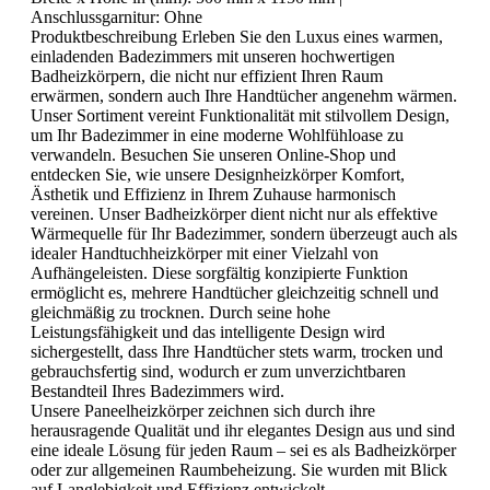
Anschlussgarnitur:
Ohne
Produktbeschreibung Erleben Sie den Luxus eines warmen,
einladenden Badezimmers mit unseren hochwertigen
Badheizkörpern, die nicht nur effizient Ihren Raum
erwärmen, sondern auch Ihre Handtücher angenehm wärmen.
Unser Sortiment vereint Funktionalität mit stilvollem Design,
um Ihr Badezimmer in eine moderne Wohlfühloase zu
verwandeln. Besuchen Sie unseren Online-Shop und
entdecken Sie, wie unsere Designheizkörper Komfort,
Ästhetik und Effizienz in Ihrem Zuhause harmonisch
vereinen. Unser Badheizkörper dient nicht nur als effektive
Wärmequelle für Ihr Badezimmer, sondern überzeugt auch als
idealer Handtuchheizkörper mit einer Vielzahl von
Aufhängeleisten. Diese sorgfältig konzipierte Funktion
ermöglicht es, mehrere Handtücher gleichzeitig schnell und
gleichmäßig zu trocknen. Durch seine hohe
Leistungsfähigkeit und das intelligente Design wird
sichergestellt, dass Ihre Handtücher stets warm, trocken und
gebrauchsfertig sind, wodurch er zum unverzichtbaren
Bestandteil Ihres Badezimmers wird.
Unsere Paneelheizkörper zeichnen sich durch ihre
herausragende Qualität und ihr elegantes Design aus und sind
eine ideale Lösung für jeden Raum – sei es als Badheizkörper
oder zur allgemeinen Raumbeheizung. Sie wurden mit Blick
auf Langlebigkeit und Effizienz entwickelt.