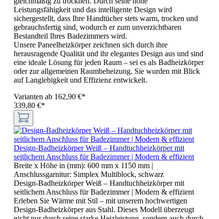
gleichmäßig zu trocknen. Durch seine hohe
Leistungsfähigkeit und das intelligente Design wird
sichergestellt, dass Ihre Handtücher stets warm, trocken und
gebrauchsfertig sind, wodurch er zum unverzichtbaren
Bestandteil Ihres Badezimmers wird.
Unsere Paneelheizkörper zeichnen sich durch ihre
herausragende Qualität und ihr elegantes Design aus und sind
eine ideale Lösung für jeden Raum – sei es als Badheizkörper
oder zur allgemeinen Raumbeheizung. Sie wurden mit Blick
auf Langlebigkeit und Effizienz entwickelt.
Varianten ab
162,90 €*
339,80 €*
Design-Badheizkörper Weiß – Handtuchheizkörper mit
seitlichem Anschluss für Badezimmer | Modern & effizient
Breite x Höhe in (mm):
600 mm x 1150 mm
|
Anschlussgarnitur:
Simplex Multiblock, schwarz
Design-Badheizkörper Weiß – Handtuchheizkörper mit
seitlichem Anschluss für Badezimmer | Modern & effizient
Erleben Sie Wärme mit Stil – mit unserem hochwertigen
Design-Badheizkörper aus Stahl. Dieses Modell überzeugt
nicht nur durch seine starke Heizleistung, sondern auch durch