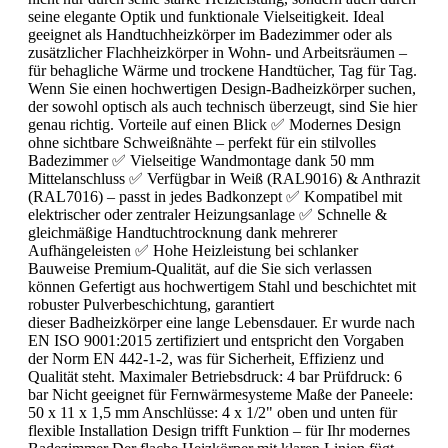
seine elegante Optik und funktionale Vielseitigkeit. Ideal
geeignet als Handtuchheizkörper im Badezimmer oder als
zusätzlicher Flachheizkörper in Wohn- und Arbeitsräumen –
für behagliche Wärme und trockene Handtücher, Tag für Tag.
Wenn Sie einen hochwertigen Design-Badheizkörper suchen,
der sowohl optisch als auch technisch überzeugt, sind Sie hier
genau richtig. Vorteile auf einen Blick ✅ Modernes Design
ohne sichtbare Schweißnähte – perfekt für ein stilvolles
Badezimmer ✅ Vielseitige Wandmontage dank 50 mm
Mittelanschluss ✅ Verfügbar in Weiß (RAL9016) & Anthrazit
(RAL7016) – passt in jedes Badkonzept ✅ Kompatibel mit
elektrischer oder zentraler Heizungsanlage ✅ Schnelle &
gleichmäßige Handtuchtrocknung dank mehrerer
Aufhängeleisten ✅ Hohe Heizleistung bei schlanker
Bauweise Premium-Qualität, auf die Sie sich verlassen
können Gefertigt aus hochwertigem Stahl und beschichtet mit
robuster Pulverbeschichtung, garantiert
dieser Badheizkörper eine lange Lebensdauer. Er wurde nach
EN ISO 9001:2015 zertifiziert und entspricht den Vorgaben
der Norm EN 442-1-2, was für Sicherheit, Effizienz und
Qualität steht. Maximaler Betriebsdruck: 4 bar Prüfdruck: 6
bar Nicht geeignet für Fernwärmesysteme Maße der Paneele:
50 x 11 x 1,5 mm Anschlüsse: 4 x 1/2" oben und unten für
flexible Installation Design trifft Funktion – für Ihr modernes