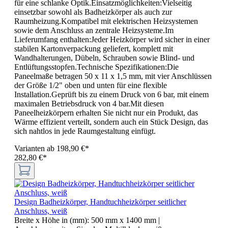
für eine schlanke Optik.Einsatzmöglichkeiten:Vielseitig
einsetzbar sowohl als Badheizkörper als auch zur
Raumheizung.Kompatibel mit elektrischen Heizsystemen
sowie dem Anschluss an zentrale Heizsysteme.Im
Lieferumfang enthalten:Jeder Heizkörper wird sicher in einer
stabilen Kartonverpackung geliefert, komplett mit
Wandhalterungen, Dübeln, Schrauben sowie Blind- und
Entlüftungsstopfen.Technische Spezifikationen:Die
Paneelmaße betragen 50 x 11 x 1,5 mm, mit vier Anschlüssen
der Größe 1/2" oben und unten für eine flexible
Installation.Geprüft bis zu einem Druck von 6 bar, mit einem
maximalen Betriebsdruck von 4 bar.Mit diesen
Paneelheizkörpern erhalten Sie nicht nur ein Produkt, das
Wärme effizient verteilt, sondern auch ein Stück Design, das
sich nahtlos in jede Raumgestaltung einfügt.
Varianten ab
198,90 €*
282,80 €*
Design Badheizkörper, Handtuchheizkörper seitlicher
Anschluss, weiß
Breite x Höhe in (mm):
500 mm x 1400 mm
|