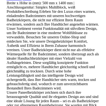
Breite x Höhe in (mm):
500 mm x 1400 mm
|
Anschlussgarnitur:
Simplex Multilblock, weiß
Produktbeschreibung Erleben Sie den Luxus eines warmen,
einladenden Badezimmers mit unseren hochwertigen
Badheizkörpern, die nicht nur effizient Ihren Raum
erwärmen, sondern auch Ihre Handtücher angenehm wärmen.
Unser Sortiment vereint Funktionalität mit stilvollem Design,
um Ihr Badezimmer in eine moderne Wohlfühloase zu
verwandeln. Besuchen Sie unseren Online-Shop und
entdecken Sie, wie unsere Designheizkörper Komfort,
Ästhetik und Effizienz in Ihrem Zuhause harmonisch
vereinen. Unser Badheizkörper dient nicht nur als effektive
Wärmequelle für Ihr Badezimmer, sondern überzeugt auch als
idealer Handtuchheizkörper mit einer Vielzahl von
Aufhängeleisten. Diese sorgfältig konzipierte Funktion
ermöglicht es, mehrere Handtücher gleichzeitig schnell und
gleichmäßig zu trocknen. Durch seine hohe
Leistungsfähigkeit und das intelligente Design wird
sichergestellt, dass Ihre Handtücher stets warm, trocken und
gebrauchsfertig sind, wodurch er zum unverzichtbaren
Bestandteil Ihres Badezimmers wird.
Unsere Paneelheizkörper zeichnen sich durch ihre
herausragende Qualität und ihr elegantes Design aus und sind
eine ideale Lösung für jeden Raum – sei es als Badheizkörper
oder zur allgemeinen Raumbeheizung. Sie wurden mit Blick