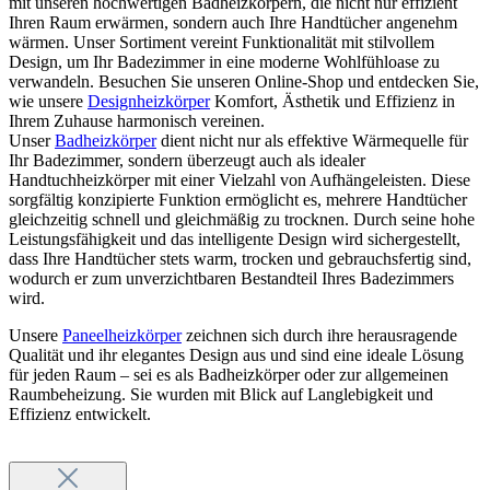
mit unseren hochwertigen Badheizkörpern, die nicht nur effizient
Ihren Raum erwärmen, sondern auch Ihre Handtücher angenehm
wärmen. Unser Sortiment vereint Funktionalität mit stilvollem
Design, um Ihr Badezimmer in eine moderne Wohlfühloase zu
verwandeln. Besuchen Sie unseren Online-Shop und entdecken Sie,
wie unsere
Designheizkörper
Komfort, Ästhetik und Effizienz in
Ihrem Zuhause harmonisch vereinen.
Unser
Badheizkörper
dient nicht nur als effektive Wärmequelle für
Ihr Badezimmer, sondern überzeugt auch als idealer
Handtuchheizkörper mit einer Vielzahl von Aufhängeleisten. Diese
sorgfältig konzipierte Funktion ermöglicht es, mehrere Handtücher
gleichzeitig schnell und gleichmäßig zu trocknen. Durch seine hohe
Leistungsfähigkeit und das intelligente Design wird sichergestellt,
dass Ihre Handtücher stets warm, trocken und gebrauchsfertig sind,
wodurch er zum unverzichtbaren Bestandteil Ihres Badezimmers
wird.
Unsere
Paneelheizkörper
zeichnen sich durch ihre herausragende
Qualität und ihr elegantes Design aus und sind eine ideale Lösung
für jeden Raum – sei es als Badheizkörper oder zur allgemeinen
Raumbeheizung. Sie wurden mit Blick auf Langlebigkeit und
Effizienz entwickelt.