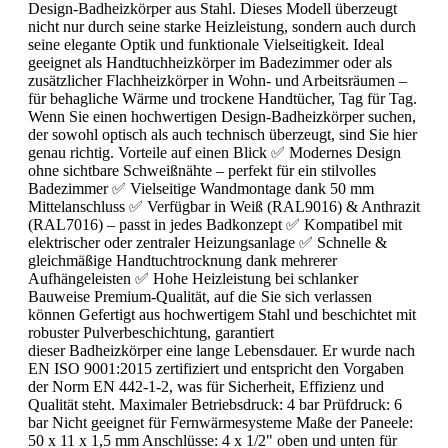
Design-Badheizkörper aus Stahl. Dieses Modell überzeugt
nicht nur durch seine starke Heizleistung, sondern auch durch
seine elegante Optik und funktionale Vielseitigkeit. Ideal
geeignet als Handtuchheizkörper im Badezimmer oder als
zusätzlicher Flachheizkörper in Wohn- und Arbeitsräumen –
für behagliche Wärme und trockene Handtücher, Tag für Tag.
Wenn Sie einen hochwertigen Design-Badheizkörper suchen,
der sowohl optisch als auch technisch überzeugt, sind Sie hier
genau richtig. Vorteile auf einen Blick ✅ Modernes Design
ohne sichtbare Schweißnähte – perfekt für ein stilvolles
Badezimmer ✅ Vielseitige Wandmontage dank 50 mm
Mittelanschluss ✅ Verfügbar in Weiß (RAL9016) & Anthrazit
(RAL7016) – passt in jedes Badkonzept ✅ Kompatibel mit
elektrischer oder zentraler Heizungsanlage ✅ Schnelle &
gleichmäßige Handtuchtrocknung dank mehrerer
Aufhängeleisten ✅ Hohe Heizleistung bei schlanker
Bauweise Premium-Qualität, auf die Sie sich verlassen
können Gefertigt aus hochwertigem Stahl und beschichtet mit
robuster Pulverbeschichtung, garantiert
dieser Badheizkörper eine lange Lebensdauer. Er wurde nach
EN ISO 9001:2015 zertifiziert und entspricht den Vorgaben
der Norm EN 442-1-2, was für Sicherheit, Effizienz und
Qualität steht. Maximaler Betriebsdruck: 4 bar Prüfdruck: 6
bar Nicht geeignet für Fernwärmesysteme Maße der Paneele:
50 x 11 x 1,5 mm Anschlüsse: 4 x 1/2" oben und unten für