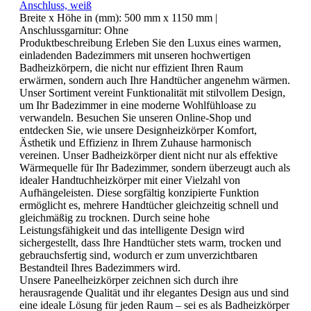
Anschluss, weiß
Breite x Höhe in (mm):
500 mm x 1150 mm
|
Anschlussgarnitur:
Ohne
Produktbeschreibung Erleben Sie den Luxus eines warmen,
einladenden Badezimmers mit unseren hochwertigen
Badheizkörpern, die nicht nur effizient Ihren Raum
erwärmen, sondern auch Ihre Handtücher angenehm wärmen.
Unser Sortiment vereint Funktionalität mit stilvollem Design,
um Ihr Badezimmer in eine moderne Wohlfühloase zu
verwandeln. Besuchen Sie unseren Online-Shop und
entdecken Sie, wie unsere Designheizkörper Komfort,
Ästhetik und Effizienz in Ihrem Zuhause harmonisch
vereinen. Unser Badheizkörper dient nicht nur als effektive
Wärmequelle für Ihr Badezimmer, sondern überzeugt auch als
idealer Handtuchheizkörper mit einer Vielzahl von
Aufhängeleisten. Diese sorgfältig konzipierte Funktion
ermöglicht es, mehrere Handtücher gleichzeitig schnell und
gleichmäßig zu trocknen. Durch seine hohe
Leistungsfähigkeit und das intelligente Design wird
sichergestellt, dass Ihre Handtücher stets warm, trocken und
gebrauchsfertig sind, wodurch er zum unverzichtbaren
Bestandteil Ihres Badezimmers wird.
Unsere Paneelheizkörper zeichnen sich durch ihre
herausragende Qualität und ihr elegantes Design aus und sind
eine ideale Lösung für jeden Raum – sei es als Badheizkörper