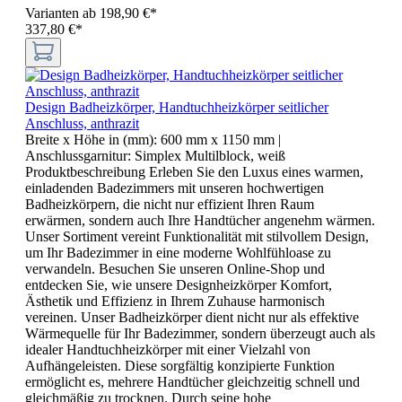
Varianten ab
198,90 €*
337,80 €*
Design Badheizkörper, Handtuchheizkörper seitlicher
Anschluss, anthrazit
Breite x Höhe in (mm):
600 mm x 1150 mm
|
Anschlussgarnitur:
Simplex Multilblock, weiß
Produktbeschreibung Erleben Sie den Luxus eines warmen,
einladenden Badezimmers mit unseren hochwertigen
Badheizkörpern, die nicht nur effizient Ihren Raum
erwärmen, sondern auch Ihre Handtücher angenehm wärmen.
Unser Sortiment vereint Funktionalität mit stilvollem Design,
um Ihr Badezimmer in eine moderne Wohlfühloase zu
verwandeln. Besuchen Sie unseren Online-Shop und
entdecken Sie, wie unsere Designheizkörper Komfort,
Ästhetik und Effizienz in Ihrem Zuhause harmonisch
vereinen. Unser Badheizkörper dient nicht nur als effektive
Wärmequelle für Ihr Badezimmer, sondern überzeugt auch als
idealer Handtuchheizkörper mit einer Vielzahl von
Aufhängeleisten. Diese sorgfältig konzipierte Funktion
ermöglicht es, mehrere Handtücher gleichzeitig schnell und
gleichmäßig zu trocknen. Durch seine hohe