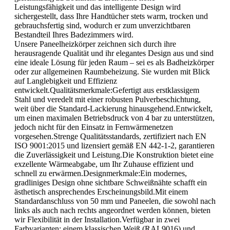
Leistungsfähigkeit und das intelligente Design wird
sichergestellt, dass Ihre Handtücher stets warm, trocken und
gebrauchsfertig sind, wodurch er zum unverzichtbaren
Bestandteil Ihres Badezimmers wird.
Unsere Paneelheizkörper zeichnen sich durch ihre
herausragende Qualität und ihr elegantes Design aus und sind
eine ideale Lösung für jeden Raum – sei es als Badheizkörper
oder zur allgemeinen Raumbeheizung. Sie wurden mit Blick
auf Langlebigkeit und Effizienz
entwickelt.Qualitätsmerkmale:Gefertigt aus erstklassigem
Stahl und veredelt mit einer robusten Pulverbeschichtung,
weit über die Standard-Lackierung hinausgehend.Entwickelt,
um einen maximalen Betriebsdruck von 4 bar zu unterstützen,
jedoch nicht für den Einsatz in Fernwärmenetzen
vorgesehen.Strenge Qualitätsstandards, zertifiziert nach EN
ISO 9001:2015 und lizensiert gemäß EN 442-1-2, garantieren
die Zuverlässigkeit und Leistung.Die Konstruktion bietet eine
exzellente Wärmeabgabe, um Ihr Zuhause effizient und
schnell zu erwärmen.Designmerkmale:Ein modernes,
gradliniges Design ohne sichtbare Schweißnähte schafft ein
ästhetisch ansprechendes Erscheinungsbild.Mit einem
Standardanschluss von 50 mm und Paneelen, die sowohl nach
links als auch nach rechts angeordnet werden können, bieten
wir Flexibilität in der Installation.Verfügbar in zwei
Farbvarianten: einem klassischen Weiß (RAL9016) und