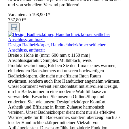
und von schnellem Versand profitieren!
Varianten ab
198,90 €*
337,80 €*
Design Badheizkörper, Handtuchheizkörper seitlicher
Anschluss, anthrazit
Breite x Höhe in (mm):
600 mm x 1150 mm
|
Anschlussgarnitur:
Simplex Multilblock, weiß
Produktbeschreibung Erleben Sie den Luxus eines warmen,
einladenden Badezimmers mit unseren hochwertigen
Badheizkörpern, die nicht nur effizient Ihren Raum
erwärmen, sondern auch Ihre Handtücher angenehm wärmen.
Unser Sortiment vereint Funktionalität mit stilvollem Design,
um Ihr Badezimmer in eine moderne Wohlfühloase zu
verwandeln. Besuchen Sie unseren Online-Shop und
entdecken Sie, wie unsere Designheizkörper Komfort,
Ästhetik und Effizienz in Ihrem Zuhause harmonisch
vereinen. Unser Badheizkörper dient nicht nur als effektive
Wärmequelle für Ihr Badezimmer, sondern überzeugt auch als
idealer Handtuchheizkörper mit einer Vielzahl von
Aufhängeleisten. Diese sorgfältig konzipierte Funktion