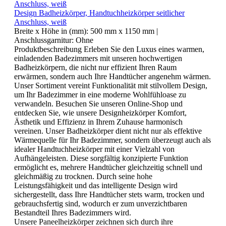
Design Badheizkörper, Handtuchheizkörper seitlicher
Anschluss, weiß
Breite x Höhe in (mm):
500 mm x 1150 mm
|
Anschlussgarnitur:
Ohne
Produktbeschreibung Erleben Sie den Luxus eines warmen,
einladenden Badezimmers mit unseren hochwertigen
Badheizkörpern, die nicht nur effizient Ihren Raum
erwärmen, sondern auch Ihre Handtücher angenehm wärmen.
Unser Sortiment vereint Funktionalität mit stilvollem Design,
um Ihr Badezimmer in eine moderne Wohlfühloase zu
verwandeln. Besuchen Sie unseren Online-Shop und
entdecken Sie, wie unsere Designheizkörper Komfort,
Ästhetik und Effizienz in Ihrem Zuhause harmonisch
vereinen. Unser Badheizkörper dient nicht nur als effektive
Wärmequelle für Ihr Badezimmer, sondern überzeugt auch als
idealer Handtuchheizkörper mit einer Vielzahl von
Aufhängeleisten. Diese sorgfältig konzipierte Funktion
ermöglicht es, mehrere Handtücher gleichzeitig schnell und
gleichmäßig zu trocknen. Durch seine hohe
Leistungsfähigkeit und das intelligente Design wird
sichergestellt, dass Ihre Handtücher stets warm, trocken und
gebrauchsfertig sind, wodurch er zum unverzichtbaren
Bestandteil Ihres Badezimmers wird.
Unsere Paneelheizkörper zeichnen sich durch ihre