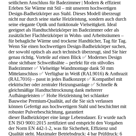
seitlichem Anschluss für Badezimmer | Modern & effizient
Erleben Sie Wärme mit Stil – mit unserem hochwertigen
Design-Badheizkörper aus Stahl. Dieses Modell überzeugt
nicht nur durch seine starke Heizleistung, sondern auch durch
seine elegante Optik und funktionale Vielseitigkeit. Ideal
geeignet als Handtuchheizkörper im Badezimmer oder als
zusätzlicher Flachheizkörper in Wohn- und Arbeitsräumen –
für behagliche Wärme und trockene Handtücher, Tag für Tag.
Wenn Sie einen hochwertigen Design-Badheizkörper suchen,
der sowohl optisch als auch technisch überzeugt, sind Sie hier
genau richtig. Vorteile auf einen Blick ✅ Modernes Design
ohne sichtbare Schweißnähte – perfekt für ein stilvolles
Badezimmer ✅ Vielseitige Wandmontage dank 50 mm
Mittelanschluss ✅ Verfügbar in Weiß (RAL9016) & Anthrazit
(RAL7016) – passt in jedes Badkonzept ✅ Kompatibel mit
elektrischer oder zentraler Heizungsanlage ✅ Schnelle &
gleichmäßige Handtuchtrocknung dank mehrerer
Aufhängeleisten ✅ Hohe Heizleistung bei schlanker
Bauweise Premium-Qualität, auf die Sie sich verlassen
können Gefertigt aus hochwertigem Stahl und beschichtet mit
robuster Pulverbeschichtung, garantiert
dieser Badheizkörper eine lange Lebensdauer. Er wurde nach
EN ISO 9001:2015 zertifiziert und entspricht den Vorgaben
der Norm EN 442-1-2, was für Sicherheit, Effizienz und
Qualität steht. Maximaler Betriebsdruck: 4 bar Prüfdruck: 6