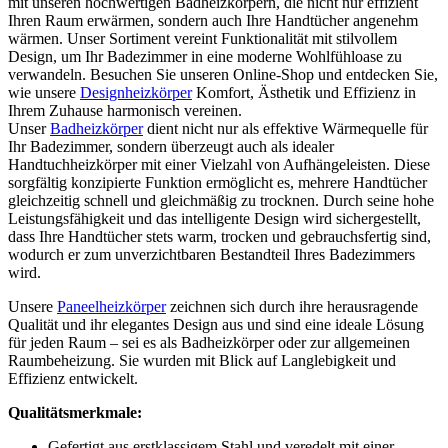
mit unseren hochwertigen Badheizkörpern, die nicht nur effizient
Ihren Raum erwärmen, sondern auch Ihre Handtücher angenehm
wärmen. Unser Sortiment vereint Funktionalität mit stilvollem
Design, um Ihr Badezimmer in eine moderne Wohlfühloase zu
verwandeln. Besuchen Sie unseren Online-Shop und entdecken Sie,
wie unsere
Designheizkörper
Komfort, Ästhetik und Effizienz in
Ihrem Zuhause harmonisch vereinen.
Unser
Badheizkörper
dient nicht nur als effektive Wärmequelle für
Ihr Badezimmer, sondern überzeugt auch als idealer
Handtuchheizkörper mit einer Vielzahl von Aufhängeleisten. Diese
sorgfältig konzipierte Funktion ermöglicht es, mehrere Handtücher
gleichzeitig schnell und gleichmäßig zu trocknen. Durch seine hohe
Leistungsfähigkeit und das intelligente Design wird sichergestellt,
dass Ihre Handtücher stets warm, trocken und gebrauchsfertig sind,
wodurch er zum unverzichtbaren Bestandteil Ihres Badezimmers
wird.
Unsere
Paneelheizkörper
zeichnen sich durch ihre herausragende
Qualität und ihr elegantes Design aus und sind eine ideale Lösung
für jeden Raum – sei es als Badheizkörper oder zur allgemeinen
Raumbeheizung. Sie wurden mit Blick auf Langlebigkeit und
Effizienz entwickelt.
Qualitätsmerkmale:
Gefertigt aus erstklassigem Stahl und veredelt mit einer