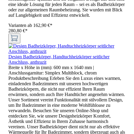
eine ideale Lösung für jeden Raum – sei es als Badheizkörper
oder zur allgemeinen Raumbeheizung. Sie wurden mit Blick
auf Langlebigkeit und Effizienz entwickelt.
Varianten ab
162,90 €*
280,80 €*
Design Badheizkörper, Handtuchheizkörper seitlicher
Anschluss, anthrazit
Breite x Höhe in (mm):
600 mm x 1640 mm
|
Anschlussgarnitur:
Simplex Multiblock, chrom
Produktbeschreibung Erleben Sie den Luxus eines warmen,
einladenden Badezimmers mit unseren hochwertigen
Badheizkörpern, die nicht nur effizient Ihren Raum
erwärmen, sondern auch Ihre Handtücher angenehm wärmen.
Unser Sortiment vereint Funktionalität mit stilvollem Design,
um Ihr Badezimmer in eine moderne Wohlfühloase zu
verwandeln. Besuchen Sie unseren Online-Shop und
entdecken Sie, wie unsere Designheizkörper Komfort,
Ästhetik und Effizienz in Ihrem Zuhause harmonisch
vereinen. Unser Badheizkörper dient nicht nur als effektive
Wärmequelle für Ihr Badezimmer, sondern überzeugt auch als