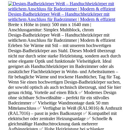
Design-Badheizkörper Weiß – Handtuchheizkörper mit
seitlichem Anschluss für Badezimmer | Modern & effizient
Breite x Höhe in (mm):
500 mm x 1640 mm
|
Anschlussgarnitur:
Simplex Multiblock, chrom
Design-Badheizkörper Weiß – Handtuchheizkörper mit
seitlichem Anschluss für Badezimmer | Modern & effizient
Erleben Sie Wärme mit Stil – mit unserem hochwertigen
Design-Badheizkörper aus Stahl. Dieses Modell überzeugt
nicht nur durch seine starke Heizleistung, sondern auch durch
seine elegante Optik und funktionale Vielseitigkeit. Ideal
geeignet als Handtuchheizkörper im Badezimmer oder als
zusätzlicher Flachheizkörper in Wohn- und Arbeitsräumen –
für behagliche Wärme und trockene Handtücher, Tag für Tag.
Wenn Sie einen hochwertigen Design-Badheizkörper suchen,
der sowohl optisch als auch technisch überzeugt, sind Sie hier
genau richtig. Vorteile auf einen Blick ✅ Modernes Design
ohne sichtbare Schweißnähte – perfekt für ein stilvolles
Badezimmer ✅ Vielseitige Wandmontage dank 50 mm
Mittelanschluss ✅ Verfügbar in Weiß (RAL9016) & Anthrazit
(RAL7016) – passt in jedes Badkonzept ✅ Kompatibel mit
elektrischer oder zentraler Heizungsanlage ✅ Schnelle &
gleichmäßige Handtuchtrocknung dank mehrerer
Aufhängeleisten ✅ Hohe Heizleistung bei schlanker