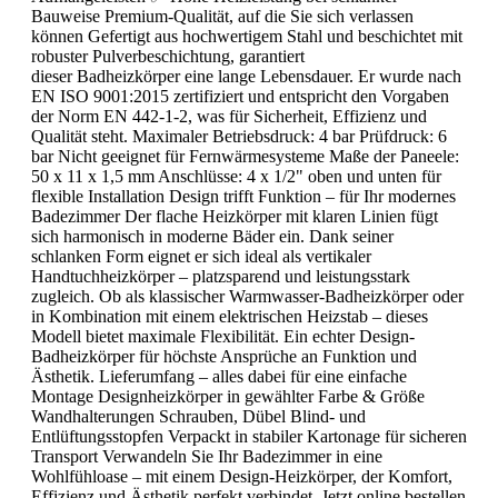
Bauweise Premium-Qualität, auf die Sie sich verlassen
können Gefertigt aus hochwertigem Stahl und beschichtet mit
robuster Pulverbeschichtung, garantiert
dieser Badheizkörper eine lange Lebensdauer. Er wurde nach
EN ISO 9001:2015 zertifiziert und entspricht den Vorgaben
der Norm EN 442-1-2, was für Sicherheit, Effizienz und
Qualität steht. Maximaler Betriebsdruck: 4 bar Prüfdruck: 6
bar Nicht geeignet für Fernwärmesysteme Maße der Paneele:
50 x 11 x 1,5 mm Anschlüsse: 4 x 1/2" oben und unten für
flexible Installation Design trifft Funktion – für Ihr modernes
Badezimmer Der flache Heizkörper mit klaren Linien fügt
sich harmonisch in moderne Bäder ein. Dank seiner
schlanken Form eignet er sich ideal als vertikaler
Handtuchheizkörper – platzsparend und leistungsstark
zugleich. Ob als klassischer Warmwasser-Badheizkörper oder
in Kombination mit einem elektrischen Heizstab – dieses
Modell bietet maximale Flexibilität. Ein echter Design-
Badheizkörper für höchste Ansprüche an Funktion und
Ästhetik. Lieferumfang – alles dabei für eine einfache
Montage Designheizkörper in gewählter Farbe & Größe
Wandhalterungen Schrauben, Dübel Blind- und
Entlüftungsstopfen Verpackt in stabiler Kartonage für sicheren
Transport Verwandeln Sie Ihr Badezimmer in eine
Wohlfühloase – mit einem Design-Heizkörper, der Komfort,
Effizienz und Ästhetik perfekt verbindet. Jetzt online bestellen