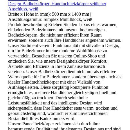
Design Badheizkörper, Handtuchheizkörper seitlicher
Anschluss, weiß
Breite x Höhe in (mm):
500 mm x 1400 mm
|
Anschlussgarnitur:
Simplex Multilblock, weiß
Produktbeschreibung Erleben Sie den Luxus eines warmen,
einladenden Badezimmers mit unseren hochwertigen
Badheizkörpern, die nicht nur effizient Ihren Raum
erwärmen, sondern auch Ihre Handtücher angenehm wärmen.
Unser Sortiment vereint Funktionalität mit stilvollem Design,
um Ihr Badezimmer in eine moderne Wohlfühloase zu
verwandeln. Besuchen Sie unseren Online-Shop und
entdecken Sie, wie unsere Designheizkörper Komfort,
Ästhetik und Effizienz in Ihrem Zuhause harmonisch
vereinen. Unser Badheizkörper dient nicht nur als effektive
Wärmequelle für Ihr Badezimmer, sondern überzeugt auch als
idealer Handtuchheizkörper mit einer Vielzahl von
Aufhängeleisten. Diese sorgfältig konzipierte Funktion
ermöglicht es, mehrere Handtücher gleichzeitig schnell und
gleichmäßig zu trocknen. Durch seine hohe
Leistungsfähigkeit und das intelligente Design wird
sichergestellt, dass Ihre Handtücher stets warm, trocken und
gebrauchsfertig sind, wodurch er zum unverzichtbaren
Bestandteil Ihres Badezimmers wird.
Unsere Paneelheizkörper zeichnen sich durch ihre
herausragende Qualität und ihr elegantes Design aus und sind