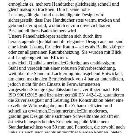
ermöglicht es, mehrere Handtücher gleichzeitig schnell und
gleichmäßig zu trocknen. Durch seine hohe
Leistungsfähigkeit und das intelligente Design wird
sichergestellt, dass Ihre Handtücher stets warm, trocken und
gebrauchsfertig sind, wodurch er zum unverzichtbaren
Bestandteil Ihres Badezimmers wird.
Unsere Paneelheizkörper zeichnen sich durch ihre
herausragende Qualität und ihr elegantes Design aus und sind
eine ideale Lösung für jeden Raum – sei es als Badheizkörper
oder zur allgemeinen Raumbeheizung. Sie wurden mit Blick
auf Langlebigkeit und Effizienz
entwickelt.Qualitätsmerkmale:Gefertigt aus erstklassigem
Stahl und veredelt mit einer robusten Pulverbeschichtung,
weit über die Standard-Lackierung hinausgehend.Entwickelt,
um einen maximalen Betriebsdruck von 4 bar zu unterstützen,
jedoch nicht für den Einsatz in Fernwärmenetzen
vorgesehen.Strenge Qualitätsstandards, zertifiziert nach EN
ISO 9001:2015 und lizensiert gemäß EN 442-1-2, garantieren
die Zuverlässigkeit und Leistung.Die Konstruktion bietet eine
exzellente Wärmeabgabe, um Ihr Zuhause effizient und
schnell zu erwärmen.Designmerkmale:Ein modernes,
gradliniges Design ohne sichtbare Schweißnähte schafft ein
ästhetisch ansprechendes Erscheinungsbild.Mit einem
Standardanschluss von 50 mm und Paneelen, die sowohl nach
links als auch nach rechts angeordnet werden können, bieten