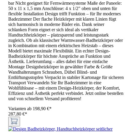
bar Nicht geeignet für Fernwärmesysteme Maße der Paneele:
50 x 11 x 1,5 mm Anschlüsse: 4 x 1/2" oben und unten für
flexible Installation Design trifft Funktion – für Ihr modernes
Badezimmer Der flache Heizkörper mit klaren Linien fügt
sich harmonisch in moderne Bäder ein. Dank seiner
schlanken Form eignet er sich ideal als vertikaler
Handtuchheizkörper – platzsparend und leistungsstark
zugleich. Ob als klassischer Warmwasser-Badheizkörper oder
in Kombination mit einem elektrischen Heizstab – dieses
Modell bietet maximale Flexibilität. Ein echter Design-
Badheizkörper für höchste Ansprüche an Funktion und
Ästhetik. Lieferumfang – alles dabei für eine einfache
Montage Designheizkörper in gewählter Farbe & Größe
Wandhalterungen Schrauben, Dübel Blind- und
Entlüftungsstopfen Verpackt in stabiler Kartonage für sicheren
Transport Verwandeln Sie Ihr Badezimmer in eine
Wohlfühloase – mit einem Design-Heizkörper, der Komfort,
Effizienz und Ästhetik perfekt verbindet. Jetzt online bestellen
und von schnellem Versand profitieren!
Varianten ab
198,90 €*
287,80 €*