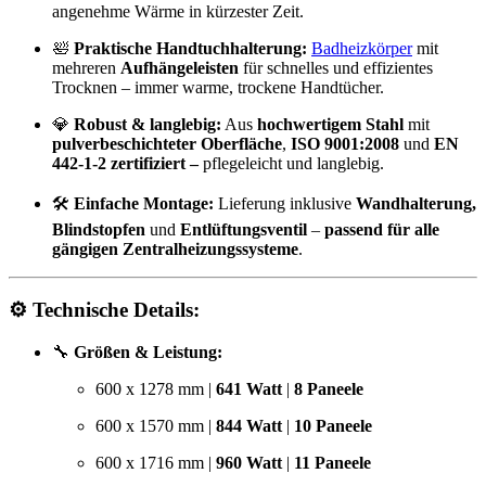
angenehme Wärme in kürzester Zeit.
🛀
Praktische Handtuchhalterung:
Badheizkörper
mit
mehreren
Aufhängeleisten
für schnelles und effizientes
Trocknen – immer warme, trockene Handtücher.
💎
Robust & langlebig:
Aus
hochwertigem Stahl
mit
pulverbeschichteter Oberfläche
,
ISO 9001:2008
und
EN
442-1-2 zertifiziert –
pflegeleicht und langlebig.
🛠️
Einfache Montage:
Lieferung inklusive
Wandhalterung,
Blindstopfen
und
Entlüftungsventil
–
passend für alle
gängigen Zentralheizungssysteme
.
⚙️
Technische Details:
🔧
Größen & Leistung:
600 x 1278 mm |
641 Watt
|
8 Paneele
600 x 1570 mm |
844 Watt
|
10 Paneele
600 x 1716 mm |
960 Watt
|
11 Paneele