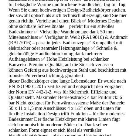
für behagliche Wärme und trockene Handtücher, Tag für Tag.
Wenn Sie einen hochwertigen Design-Badheizkörper suchen,
der sowohl optisch als auch technisch überzeugt, sind Sie hier
genau richtig. Vorteile auf einen Blick ✅ Modernes Design
ohne sichtbare Schweißnähte – perfekt für ein stilvolles
Badezimmer ✅ Vielseitige Wandmontage dank 50 mm
Mittelanschluss ✅ Verfügbar in Weiß (RAL9016) & Anthrazit
(RAL7016) – passt in jedes Badkonzept ✅ Kompatibel mit
elektrischer oder zentraler Heizungsanlage ✅ Schnelle &
gleichmäßige Handtuchtrocknung dank mehrerer
Aufhängeleisten ✅ Hohe Heizleistung bei schlanker
Bauweise Premium-Qualität, auf die Sie sich verlassen
können Gefertigt aus hochwertigem Stahl und beschichtet mit
robuster Pulverbeschichtung, garantiert
dieser Badheizkörper eine lange Lebensdauer. Er wurde nach
EN ISO 9001:2015 zertifiziert und entspricht den Vorgaben
der Norm EN 442-1-2, was für Sicherheit, Effizienz und
Qualität steht. Maximaler Betriebsdruck: 4 bar Prüfdruck: 6
bar Nicht geeignet für Fernwärmesysteme Maße der Paneele:
50 x 11 x 1,5 mm Anschlüsse: 4 x 1/2" oben und unten für
flexible Installation Design trifft Funktion – für Ihr modernes
Badezimmer Der flache Heizkörper mit klaren Linien fügt
sich harmonisch in moderne Bäder ein. Dank seiner
schlanken Form eignet er sich ideal als vertikaler
Handtuchheizkörper – platzsparend und leistungsstark