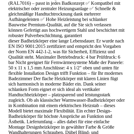
(RAL7016) – passt in jedes Badkonzept ✅ Kompatibel mit
elektrischer oder zentraler Heizungsanlage ✅ Schnelle &
gleichmäßige Handtuchtrocknung dank mehrerer
Aufhängeleisten ✅ Hohe Heizleistung bei schlanker
Bauweise Premium-Qualität, auf die Sie sich verlassen
können Gefertigt aus hochwertigem Stahl und beschichtet mit
robuster Pulverbeschichtung, garantiert
dieser Badheizkörper eine lange Lebensdauer. Er wurde nach
EN ISO 9001:2015 zertifiziert und entspricht den Vorgaben
der Norm EN 442-1-2, was für Sicherheit, Effizienz und
Qualität steht. Maximaler Betriebsdruck: 4 bar Prüfdruck: 6
bar Nicht geeignet für Fernwärmesysteme Maße der Paneele:
50 x 11 x 1,5 mm Anschlüsse: 4 x 1/2" oben und unten für
flexible Installation Design trifft Funktion – für Ihr modernes
Badezimmer Der flache Heizkörper mit klaren Linien fügt
sich harmonisch in moderne Bäder ein. Dank seiner
schlanken Form eignet er sich ideal als vertikaler
Handtuchheizkörper – platzsparend und leistungsstark
zugleich. Ob als klassischer Warmwasser-Badheizkörper oder
in Kombination mit einem elektrischen Heizstab – dieses
Modell bietet maximale Flexibilität. Ein echter Design-
Badheizkörper für höchste Ansprüche an Funktion und
Ästhetik. Lieferumfang – alles dabei für eine einfache
Montage Designheizkörper in gewählter Farbe & Größe
Wandhalterungen Schrauben, Dübel Blind- und