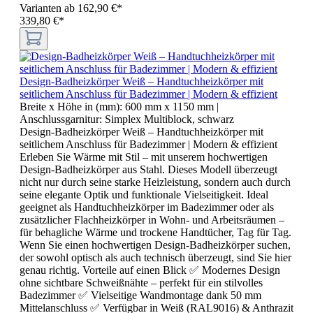
Varianten ab
162,90 €*
339,80 €*
Design-Badheizkörper Weiß – Handtuchheizkörper mit
seitlichem Anschluss für Badezimmer | Modern & effizient
Breite x Höhe in (mm):
600 mm x 1150 mm
|
Anschlussgarnitur:
Simplex Multiblock, schwarz
Design-Badheizkörper Weiß – Handtuchheizkörper mit
seitlichem Anschluss für Badezimmer | Modern & effizient
Erleben Sie Wärme mit Stil – mit unserem hochwertigen
Design-Badheizkörper aus Stahl. Dieses Modell überzeugt
nicht nur durch seine starke Heizleistung, sondern auch durch
seine elegante Optik und funktionale Vielseitigkeit. Ideal
geeignet als Handtuchheizkörper im Badezimmer oder als
zusätzlicher Flachheizkörper in Wohn- und Arbeitsräumen –
für behagliche Wärme und trockene Handtücher, Tag für Tag.
Wenn Sie einen hochwertigen Design-Badheizkörper suchen,
der sowohl optisch als auch technisch überzeugt, sind Sie hier
genau richtig. Vorteile auf einen Blick ✅ Modernes Design
ohne sichtbare Schweißnähte – perfekt für ein stilvolles
Badezimmer ✅ Vielseitige Wandmontage dank 50 mm
Mittelanschluss ✅ Verfügbar in Weiß (RAL9016) & Anthrazit