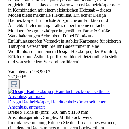
zugleich. Ob als klassischer Warmwasser-Badheizkörper oder
in Kombination mit einem elektrischen Heizstab – dieses
Modell bietet maximale Flexibilität. Ein echter Design-
Badheizkörper für höchste Ansprüche an Funktion und
Ästhetik. Lieferumfang – alles dabei für eine einfache
Montage Designheizkörper in gewählter Farbe & Größe
Wandhalterungen Schrauben, Dübel Blind- und
Entlüftungsstopfen Verpackt in stabiler Kartonage für sicheren
Transport Verwandeln Sie Ihr Badezimmer in eine
Wohlfühloase – mit einem Design-Heizkörper, der Komfort,
Effizienz und Ästhetik perfekt verbindet. Jetzt online bestellen
und von schnellem Versand profitieren!
Varianten ab
198,90 €*
337,80 €*
Design Badheizkörper, Handtuchheizkörper seitlicher
Anschluss, anthrazit
Breite x Höhe in (mm):
600 mm x 1150 mm
|
Anschlussgarnitur:
Simplex Multilblock, weiß
Produktbeschreibung Erleben Sie den Luxus eines warmen,
einladenden Badezimmers mit unseren hochwertigen