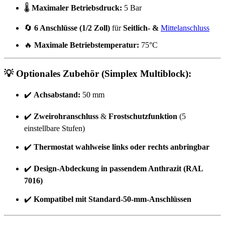
🌡️
Maximaler Betriebsdruck:
5 Bar
🔄
6 Anschlüsse (1/2 Zoll)
für
Seitlich- &
Mittelanschluss
🔥
Maximale Betriebstemperatur:
75°C
💡
Optionales Zubehör (Simplex Multiblock):
✔️
Achsabstand:
50 mm
✔️
Zweirohranschluss
&
Frostschutzfunktion
(5
einstellbare Stufen)
✔️
Thermostat wahlweise links oder rechts anbringbar
✔️
Design-Abdeckung in passendem Anthrazit (RAL
7016)
✔️
Kompatibel mit Standard-50-mm-Anschlüssen