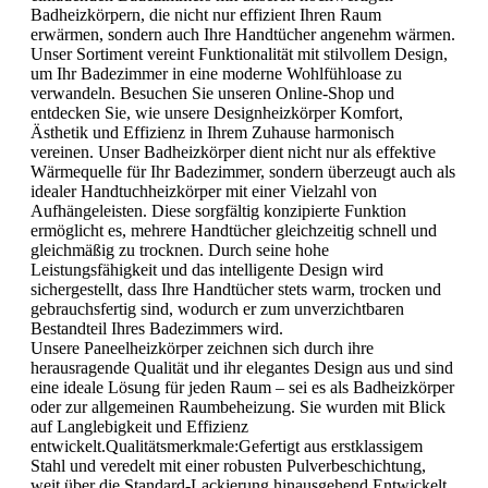
Badheizkörpern, die nicht nur effizient Ihren Raum
erwärmen, sondern auch Ihre Handtücher angenehm wärmen.
Unser Sortiment vereint Funktionalität mit stilvollem Design,
um Ihr Badezimmer in eine moderne Wohlfühloase zu
verwandeln. Besuchen Sie unseren Online-Shop und
entdecken Sie, wie unsere Designheizkörper Komfort,
Ästhetik und Effizienz in Ihrem Zuhause harmonisch
vereinen. Unser Badheizkörper dient nicht nur als effektive
Wärmequelle für Ihr Badezimmer, sondern überzeugt auch als
idealer Handtuchheizkörper mit einer Vielzahl von
Aufhängeleisten. Diese sorgfältig konzipierte Funktion
ermöglicht es, mehrere Handtücher gleichzeitig schnell und
gleichmäßig zu trocknen. Durch seine hohe
Leistungsfähigkeit und das intelligente Design wird
sichergestellt, dass Ihre Handtücher stets warm, trocken und
gebrauchsfertig sind, wodurch er zum unverzichtbaren
Bestandteil Ihres Badezimmers wird.
Unsere Paneelheizkörper zeichnen sich durch ihre
herausragende Qualität und ihr elegantes Design aus und sind
eine ideale Lösung für jeden Raum – sei es als Badheizkörper
oder zur allgemeinen Raumbeheizung. Sie wurden mit Blick
auf Langlebigkeit und Effizienz
entwickelt.Qualitätsmerkmale:Gefertigt aus erstklassigem
Stahl und veredelt mit einer robusten Pulverbeschichtung,
weit über die Standard-Lackierung hinausgehend.Entwickelt,