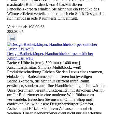
maximalen Betriebsdruck von 4 bar.Mit diesen
Paneelheizkörpern erhalten Sie nicht nur ein Produkt, das
Wärme effizient verteilt, sondern auch ein Stück Design, das
sich nahtlos in jede Raumgestaltung einfügt.
Varianten ab
198,90 €*
282,80 €*
Design Badheizkörper, Handtuchheizkörper seitlicher
Anschluss, weiß
Breite x Höhe in (mm):
500 mm x 1400 mm
|
Anschlussgarnitur:
Simplex Multilblock, weiß
Produktbeschreibung Erleben Sie den Luxus eines warmen,
einladenden Badezimmers mit unseren hochwertigen
Badheizkörpern, die nicht nur effizient Ihren Raum
erwärmen, sondern auch Ihre Handtücher angenehm wärmen.
Unser Sortiment vereint Funktionalität mit stilvollem Design,
um Ihr Badezimmer in eine moderne Wohlfühloase zu
verwandeln. Besuchen Sie unseren Online-Shop und
entdecken Sie, wie unsere Designheizkörper Komfort,
Ästhetik und Effizienz in Ihrem Zuhause harmonisch
vereinen. Unser Badheizkörper dient nicht nur als effektive