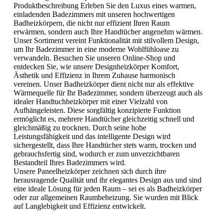
Produktbeschreibung Erleben Sie den Luxus eines warmen,
einladenden Badezimmers mit unseren hochwertigen
Badheizkörpern, die nicht nur effizient Ihren Raum
erwärmen, sondern auch Ihre Handtücher angenehm wärmen.
Unser Sortiment vereint Funktionalität mit stilvollem Design,
um Ihr Badezimmer in eine moderne Wohlfühloase zu
verwandeln. Besuchen Sie unseren Online-Shop und
entdecken Sie, wie unsere Designheizkörper Komfort,
Ästhetik und Effizienz in Ihrem Zuhause harmonisch
vereinen. Unser Badheizkörper dient nicht nur als effektive
Wärmequelle für Ihr Badezimmer, sondern überzeugt auch als
idealer Handtuchheizkörper mit einer Vielzahl von
Aufhängeleisten. Diese sorgfältig konzipierte Funktion
ermöglicht es, mehrere Handtücher gleichzeitig schnell und
gleichmäßig zu trocknen. Durch seine hohe
Leistungsfähigkeit und das intelligente Design wird
sichergestellt, dass Ihre Handtücher stets warm, trocken und
gebrauchsfertig sind, wodurch er zum unverzichtbaren
Bestandteil Ihres Badezimmers wird.
Unsere Paneelheizkörper zeichnen sich durch ihre
herausragende Qualität und ihr elegantes Design aus und sind
eine ideale Lösung für jeden Raum – sei es als Badheizkörper
oder zur allgemeinen Raumbeheizung. Sie wurden mit Blick
auf Langlebigkeit und Effizienz entwickelt.