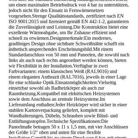
um einen maximalen Betriebsdruck von 4 bar zu unterstützen,
jedoch nicht für den Einsatz in Fernwärmenetzen
vorgesehen.Strenge Qualitätsstandards, zertifiziert nach EN
ISO 9001:2015 und lizensiert gemäß EN 442-1-2, garantieren
die Zuverlässigkeit und Leistung.Die Konstruktion bietet eine
exzellente Wärmeabgabe, um Ihr Zuhause effizient und
schnell zu erwärmen.Designmerkmale:Ein modernes,
gradliniges Design ohne sichtbare Schweißnähte schafft ein
ästhetisch ansprechendes Erscheinungsbild.Mit einem
Standardanschluss von 50 mm und Paneelen, die sowohl nach
links als auch nach rechts angeordnet werden können, bieten
wir Flexibilität in der Installation.Verfügbar in zwei
Farbvarianten: einem klassischen Weiß (RAL9016) und
einem eleganten Anthrazit (RAL7016), jeweils in einer Lage
für eine schlanke Optik.Einsatzmöglichkeiten:Vielseitig
einsetzbar sowohl als Badheizkörper als auch zur
Raumheizung.Kompatibel mit elektrischen Heizsystemen
sowie dem Anschluss an zentrale Heizsysteme.Im
Lieferumfang enthalten:Jeder Heizkörper wird sicher in einer
stabilen Kartonverpackung geliefert, komplett mit
Wandhalterungen, Dübeln, Schrauben sowie Blind- und
Entlüftungsstopfen.Technische Spezifikationen:Die
Paneelmaße betragen 50 x 11 x 1,5 mm, mit vier Anschlüssen
der Größe 1/2" oben und unten für eine flexible
Installation.Geprüft bis zu einem Druck von 6 bar, mit einem