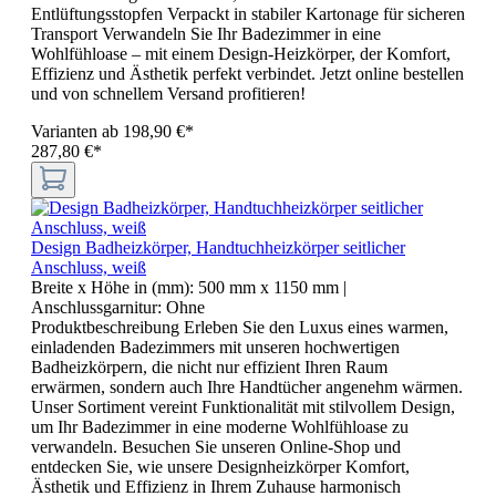
Entlüftungsstopfen Verpackt in stabiler Kartonage für sicheren
Transport Verwandeln Sie Ihr Badezimmer in eine
Wohlfühloase – mit einem Design-Heizkörper, der Komfort,
Effizienz und Ästhetik perfekt verbindet. Jetzt online bestellen
und von schnellem Versand profitieren!
Varianten ab
198,90 €*
287,80 €*
Design Badheizkörper, Handtuchheizkörper seitlicher
Anschluss, weiß
Breite x Höhe in (mm):
500 mm x 1150 mm
|
Anschlussgarnitur:
Ohne
Produktbeschreibung Erleben Sie den Luxus eines warmen,
einladenden Badezimmers mit unseren hochwertigen
Badheizkörpern, die nicht nur effizient Ihren Raum
erwärmen, sondern auch Ihre Handtücher angenehm wärmen.
Unser Sortiment vereint Funktionalität mit stilvollem Design,
um Ihr Badezimmer in eine moderne Wohlfühloase zu
verwandeln. Besuchen Sie unseren Online-Shop und
entdecken Sie, wie unsere Designheizkörper Komfort,
Ästhetik und Effizienz in Ihrem Zuhause harmonisch