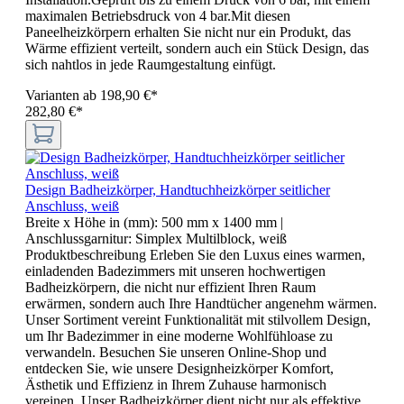
maximalen Betriebsdruck von 4 bar.Mit diesen
Paneelheizkörpern erhalten Sie nicht nur ein Produkt, das
Wärme effizient verteilt, sondern auch ein Stück Design, das
sich nahtlos in jede Raumgestaltung einfügt.
Varianten ab
198,90 €*
282,80 €*
Design Badheizkörper, Handtuchheizkörper seitlicher
Anschluss, weiß
Breite x Höhe in (mm):
500 mm x 1400 mm
|
Anschlussgarnitur:
Simplex Multilblock, weiß
Produktbeschreibung Erleben Sie den Luxus eines warmen,
einladenden Badezimmers mit unseren hochwertigen
Badheizkörpern, die nicht nur effizient Ihren Raum
erwärmen, sondern auch Ihre Handtücher angenehm wärmen.
Unser Sortiment vereint Funktionalität mit stilvollem Design,
um Ihr Badezimmer in eine moderne Wohlfühloase zu
verwandeln. Besuchen Sie unseren Online-Shop und
entdecken Sie, wie unsere Designheizkörper Komfort,
Ästhetik und Effizienz in Ihrem Zuhause harmonisch
vereinen. Unser Badheizkörper dient nicht nur als effektive