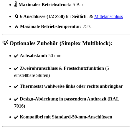
🌡️
Maximaler Betriebsdruck:
5 Bar
🔄
6 Anschlüsse (1/2 Zoll)
für
Seitlich- &
Mittelanschluss
🔥
Maximale Betriebstemperatur:
75°C
💡
Optionales Zubehör (Simplex Multiblock):
✔️
Achsabstand:
50 mm
✔️
Zweirohranschluss
&
Frostschutzfunktion
(5
einstellbare Stufen)
✔️
Thermostat wahlweise links oder rechts anbringbar
✔️
Design-Abdeckung in passendem Anthrazit (RAL
7016)
✔️
Kompatibel mit Standard-50-mm-Anschlüssen