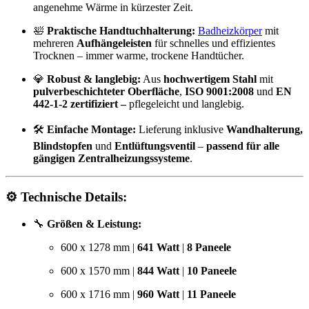
angenehme Wärme in kürzester Zeit.
🛀
Praktische Handtuchhalterung:
Badheizkörper
mit
mehreren
Aufhängeleisten
für schnelles und effizientes
Trocknen – immer warme, trockene Handtücher.
💎
Robust & langlebig:
Aus
hochwertigem Stahl
mit
pulverbeschichteter Oberfläche
,
ISO 9001:2008
und
EN
442-1-2 zertifiziert –
pflegeleicht und langlebig.
🛠️
Einfache Montage:
Lieferung inklusive
Wandhalterung,
Blindstopfen
und
Entlüftungsventil
–
passend für alle
gängigen Zentralheizungssysteme
.
⚙️
Technische Details:
🔧
Größen & Leistung:
600 x 1278 mm |
641 Watt
|
8 Paneele
600 x 1570 mm |
844 Watt
|
10 Paneele
600 x 1716 mm |
960 Watt
|
11 Paneele