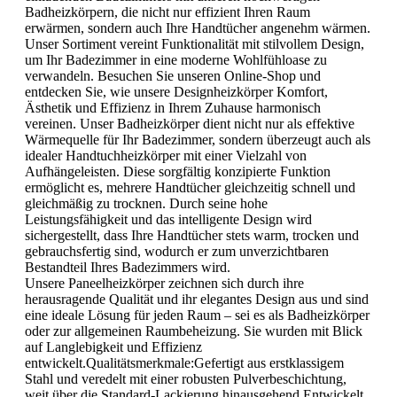
Badheizkörpern, die nicht nur effizient Ihren Raum
erwärmen, sondern auch Ihre Handtücher angenehm wärmen.
Unser Sortiment vereint Funktionalität mit stilvollem Design,
um Ihr Badezimmer in eine moderne Wohlfühloase zu
verwandeln. Besuchen Sie unseren Online-Shop und
entdecken Sie, wie unsere Designheizkörper Komfort,
Ästhetik und Effizienz in Ihrem Zuhause harmonisch
vereinen. Unser Badheizkörper dient nicht nur als effektive
Wärmequelle für Ihr Badezimmer, sondern überzeugt auch als
idealer Handtuchheizkörper mit einer Vielzahl von
Aufhängeleisten. Diese sorgfältig konzipierte Funktion
ermöglicht es, mehrere Handtücher gleichzeitig schnell und
gleichmäßig zu trocknen. Durch seine hohe
Leistungsfähigkeit und das intelligente Design wird
sichergestellt, dass Ihre Handtücher stets warm, trocken und
gebrauchsfertig sind, wodurch er zum unverzichtbaren
Bestandteil Ihres Badezimmers wird.
Unsere Paneelheizkörper zeichnen sich durch ihre
herausragende Qualität und ihr elegantes Design aus und sind
eine ideale Lösung für jeden Raum – sei es als Badheizkörper
oder zur allgemeinen Raumbeheizung. Sie wurden mit Blick
auf Langlebigkeit und Effizienz
entwickelt.Qualitätsmerkmale:Gefertigt aus erstklassigem
Stahl und veredelt mit einer robusten Pulverbeschichtung,
weit über die Standard-Lackierung hinausgehend.Entwickelt,