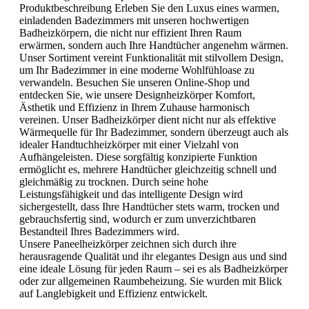
Produktbeschreibung Erleben Sie den Luxus eines warmen,
einladenden Badezimmers mit unseren hochwertigen
Badheizkörpern, die nicht nur effizient Ihren Raum
erwärmen, sondern auch Ihre Handtücher angenehm wärmen.
Unser Sortiment vereint Funktionalität mit stilvollem Design,
um Ihr Badezimmer in eine moderne Wohlfühloase zu
verwandeln. Besuchen Sie unseren Online-Shop und
entdecken Sie, wie unsere Designheizkörper Komfort,
Ästhetik und Effizienz in Ihrem Zuhause harmonisch
vereinen. Unser Badheizkörper dient nicht nur als effektive
Wärmequelle für Ihr Badezimmer, sondern überzeugt auch als
idealer Handtuchheizkörper mit einer Vielzahl von
Aufhängeleisten. Diese sorgfältig konzipierte Funktion
ermöglicht es, mehrere Handtücher gleichzeitig schnell und
gleichmäßig zu trocknen. Durch seine hohe
Leistungsfähigkeit und das intelligente Design wird
sichergestellt, dass Ihre Handtücher stets warm, trocken und
gebrauchsfertig sind, wodurch er zum unverzichtbaren
Bestandteil Ihres Badezimmers wird.
Unsere Paneelheizkörper zeichnen sich durch ihre
herausragende Qualität und ihr elegantes Design aus und sind
eine ideale Lösung für jeden Raum – sei es als Badheizkörper
oder zur allgemeinen Raumbeheizung. Sie wurden mit Blick
auf Langlebigkeit und Effizienz entwickelt.