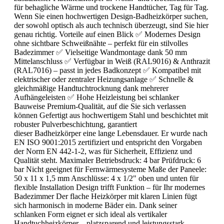
für behagliche Wärme und trockene Handtücher, Tag für Tag.
Wenn Sie einen hochwertigen Design-Badheizkörper suchen,
der sowohl optisch als auch technisch überzeugt, sind Sie hier
genau richtig. Vorteile auf einen Blick ✅ Modernes Design
ohne sichtbare Schweißnähte – perfekt für ein stilvolles
Badezimmer ✅ Vielseitige Wandmontage dank 50 mm
Mittelanschluss ✅ Verfügbar in Weiß (RAL9016) & Anthrazit
(RAL7016) – passt in jedes Badkonzept ✅ Kompatibel mit
elektrischer oder zentraler Heizungsanlage ✅ Schnelle &
gleichmäßige Handtuchtrocknung dank mehrerer
Aufhängeleisten ✅ Hohe Heizleistung bei schlanker
Bauweise Premium-Qualität, auf die Sie sich verlassen
können Gefertigt aus hochwertigem Stahl und beschichtet mit
robuster Pulverbeschichtung, garantiert
dieser Badheizkörper eine lange Lebensdauer. Er wurde nach
EN ISO 9001:2015 zertifiziert und entspricht den Vorgaben
der Norm EN 442-1-2, was für Sicherheit, Effizienz und
Qualität steht. Maximaler Betriebsdruck: 4 bar Prüfdruck: 6
bar Nicht geeignet für Fernwärmesysteme Maße der Paneele:
50 x 11 x 1,5 mm Anschlüsse: 4 x 1/2" oben und unten für
flexible Installation Design trifft Funktion – für Ihr modernes
Badezimmer Der flache Heizkörper mit klaren Linien fügt
sich harmonisch in moderne Bäder ein. Dank seiner
schlanken Form eignet er sich ideal als vertikaler
Handtuchheizkörper – platzsparend und leistungsstark