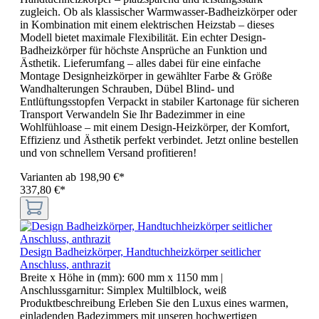
zugleich. Ob als klassischer Warmwasser-Badheizkörper oder
in Kombination mit einem elektrischen Heizstab – dieses
Modell bietet maximale Flexibilität. Ein echter Design-
Badheizkörper für höchste Ansprüche an Funktion und
Ästhetik. Lieferumfang – alles dabei für eine einfache
Montage Designheizkörper in gewählter Farbe & Größe
Wandhalterungen Schrauben, Dübel Blind- und
Entlüftungsstopfen Verpackt in stabiler Kartonage für sicheren
Transport Verwandeln Sie Ihr Badezimmer in eine
Wohlfühloase – mit einem Design-Heizkörper, der Komfort,
Effizienz und Ästhetik perfekt verbindet. Jetzt online bestellen
und von schnellem Versand profitieren!
Varianten ab
198,90 €*
337,80 €*
Design Badheizkörper, Handtuchheizkörper seitlicher
Anschluss, anthrazit
Breite x Höhe in (mm):
600 mm x 1150 mm
|
Anschlussgarnitur:
Simplex Multilblock, weiß
Produktbeschreibung Erleben Sie den Luxus eines warmen,
einladenden Badezimmers mit unseren hochwertigen