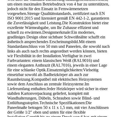
um einen maximalen Betriebsdruck von 4 bar zu unterstützen,
jedoch nicht für den Einsatz in Fernwärmenetzen
vorgesehen.Strenge Qualitätsstandards, zertifiziert nach EN
ISO 9001:2015 und lizensiert gemäß EN 442-1-2, garantieren
die Zuverlässigkeit und Leistung.Die Konstruktion bietet eine
exzellente Wärmeabgabe, um Ihr Zuhause effizient und
schnell zu erwärmen.Designmerkmale:Ein modernes,
gradliniges Design ohne sichtbare Schweißnähte schafft ein
ästhetisch ansprechendes Erscheinungsbild.Mit einem
Standardanschluss von 50 mm und Paneelen, die sowohl nach
links als auch nach rechts angeordnet werden können, bieten
wir Flexibilität in der Installation.Verfügbar in zwei
Farbvarianten: einem klassischen Weiß (RAL9016) und
einem eleganten Anthrazit (RAL7016), jeweils in einer Lage
für eine schlanke Optik.Einsatzmöglichkeiten:Vielseitig
einsetzbar sowohl als Badheizkörper als auch zur
Raumheizung.Kompatibel mit elektrischen Heizsystemen
sowie dem Anschluss an zentrale Heizsysteme.Im
Lieferumfang enthalten:Jeder Heizkörper wird sicher in einer
stabilen Kartonverpackung geliefert, komplett mit
Wandhalterungen, Dübeln, Schrauben sowie Blind- und
Entlüftungsstopfen.Technische Spezifikationen:Die
Paneelmaße betragen 50 x 11 x 1,5 mm, mit vier Anschlüssen
der Größe 1/2" oben und unten für eine flexible
Installation.Geprüft bis zu einem Druck von 6 bar, mit einem