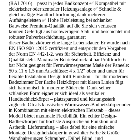
(RAL7016) – passt in jedes Badkonzept ✅ Kompatibel mit
elektrischer oder zentraler Heizungsanlage ✅ Schnelle &
gleichmäßige Handtuchtrocknung dank mehrerer
Aufhängeleisten ✅ Hohe Heizleistung bei schlanker
Bauweise Premium-Qualität, auf die Sie sich verlassen
können Gefertigt aus hochwertigem Stahl und beschichtet mit
robuster Pulverbeschichtung, garantiert
dieser Badheizkörper eine lange Lebensdauer. Er wurde nach
EN ISO 9001:2015 zertifiziert und entspricht den Vorgaben
der Norm EN 442-1-2, was für Sicherheit, Effizienz und
Qualität steht. Maximaler Betriebsdruck: 4 bar Prüfdruck: 6
bar Nicht geeignet für Fernwärmesysteme Maße der Paneele:
50 x 11 x 1,5 mm Anschlüsse: 4 x 1/2" oben und unten für
flexible Installation Design trifft Funktion – für Ihr modernes
Badezimmer Der flache Heizkörper mit klaren Linien fügt
sich harmonisch in moderne Bäder ein. Dank seiner
schlanken Form eignet er sich ideal als vertikaler
Handtuchheizkörper – platzsparend und leistungsstark
zugleich. Ob als klassischer Warmwasser-Badheizkörper oder
in Kombination mit einem elektrischen Heizstab – dieses
Modell bietet maximale Flexibilität. Ein echter Design-
Badheizkörper für höchste Ansprüche an Funktion und
Ästhetik. Lieferumfang – alles dabei für eine einfache
Montage Designheizkörper in gewählter Farbe & Größe
Wandhalterungen Schrauben, Dübel Blind- und