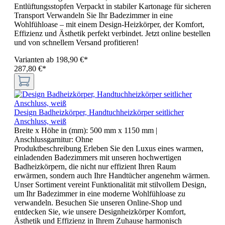
Entlüftungsstopfen Verpackt in stabiler Kartonage für sicheren
Transport Verwandeln Sie Ihr Badezimmer in eine
Wohlfühloase – mit einem Design-Heizkörper, der Komfort,
Effizienz und Ästhetik perfekt verbindet. Jetzt online bestellen
und von schnellem Versand profitieren!
Varianten ab
198,90 €*
287,80 €*
Design Badheizkörper, Handtuchheizkörper seitlicher
Anschluss, weiß
Breite x Höhe in (mm):
500 mm x 1150 mm
|
Anschlussgarnitur:
Ohne
Produktbeschreibung Erleben Sie den Luxus eines warmen,
einladenden Badezimmers mit unseren hochwertigen
Badheizkörpern, die nicht nur effizient Ihren Raum
erwärmen, sondern auch Ihre Handtücher angenehm wärmen.
Unser Sortiment vereint Funktionalität mit stilvollem Design,
um Ihr Badezimmer in eine moderne Wohlfühloase zu
verwandeln. Besuchen Sie unseren Online-Shop und
entdecken Sie, wie unsere Designheizkörper Komfort,
Ästhetik und Effizienz in Ihrem Zuhause harmonisch