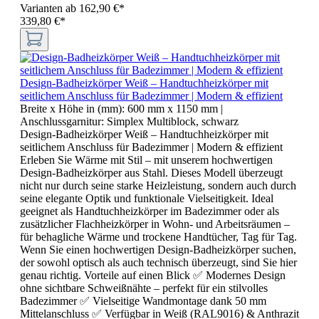
Varianten ab
162,90 €*
339,80 €*
Design-Badheizkörper Weiß – Handtuchheizkörper mit
seitlichem Anschluss für Badezimmer | Modern & effizient
Breite x Höhe in (mm):
600 mm x 1150 mm
|
Anschlussgarnitur:
Simplex Multiblock, schwarz
Design-Badheizkörper Weiß – Handtuchheizkörper mit
seitlichem Anschluss für Badezimmer | Modern & effizient
Erleben Sie Wärme mit Stil – mit unserem hochwertigen
Design-Badheizkörper aus Stahl. Dieses Modell überzeugt
nicht nur durch seine starke Heizleistung, sondern auch durch
seine elegante Optik und funktionale Vielseitigkeit. Ideal
geeignet als Handtuchheizkörper im Badezimmer oder als
zusätzlicher Flachheizkörper in Wohn- und Arbeitsräumen –
für behagliche Wärme und trockene Handtücher, Tag für Tag.
Wenn Sie einen hochwertigen Design-Badheizkörper suchen,
der sowohl optisch als auch technisch überzeugt, sind Sie hier
genau richtig. Vorteile auf einen Blick ✅ Modernes Design
ohne sichtbare Schweißnähte – perfekt für ein stilvolles
Badezimmer ✅ Vielseitige Wandmontage dank 50 mm
Mittelanschluss ✅ Verfügbar in Weiß (RAL9016) & Anthrazit