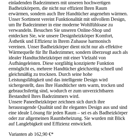
einladenden Badezimmers mit unseren hochwertigen
Badheizkörpern, die nicht nur effizient Ihren Raum
erwärmen, sondern auch Ihre Handtücher angenehm wärmen.
Unser Sortiment vereint Funktionalität mit stilvollem Design,
um Ihr Badezimmer in eine moderne Wohlfühloase zu
verwandeln. Besuchen Sie unseren Online-Shop und
entdecken Sie, wie unsere Designheizkörper Komfort,
Ästhetik und Effizienz in Ihrem Zuhause harmonisch
vereinen. Unser Badheizkörper dient nicht nur als effektive
Wärmequelle für Ihr Badezimmer, sondern überzeugt auch als
idealer Handtuchheizkörper mit einer Vielzahl von
Aufhängeleisten. Diese sorgfältig konzipierte Funktion
ermöglicht es, mehrere Handtücher gleichzeitig schnell und
gleichmäßig zu trocknen. Durch seine hohe
Leistungsfähigkeit und das intelligente Design wird
sichergestellt, dass Ihre Handtücher stets warm, trocken und
gebrauchsfertig sind, wodurch er zum unverzichtbaren
Bestandteil Ihres Badezimmers wird.
Unsere Paneelheizkörper zeichnen sich durch ihre
herausragende Qualität und ihr elegantes Design aus und sind
eine ideale Lösung für jeden Raum – sei es als Badheizkörper
oder zur allgemeinen Raumbeheizung. Sie wurden mit Blick
auf Langlebigkeit und Effizienz entwickelt.
Varianten ab
162,90 €*