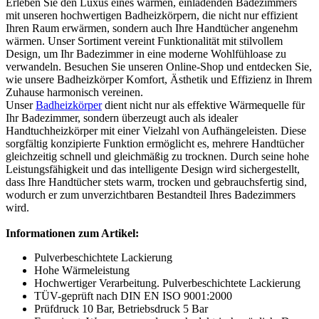
Erleben Sie den Luxus eines warmen, einladenden Badezimmers
mit unseren hochwertigen Badheizkörpern, die nicht nur effizient
Ihren Raum erwärmen, sondern auch Ihre Handtücher angenehm
wärmen. Unser Sortiment vereint Funktionalität mit stilvollem
Design, um Ihr Badezimmer in eine moderne Wohlfühloase zu
verwandeln. Besuchen Sie unseren Online-Shop und entdecken Sie,
wie unsere Badheizkörper Komfort, Ästhetik und Effizienz in Ihrem
Zuhause harmonisch vereinen.
Unser
Badheizkörper
dient nicht nur als effektive Wärmequelle für
Ihr Badezimmer, sondern überzeugt auch als idealer
Handtuchheizkörper mit einer Vielzahl von Aufhängeleisten. Diese
sorgfältig konzipierte Funktion ermöglicht es, mehrere Handtücher
gleichzeitig schnell und gleichmäßig zu trocknen. Durch seine hohe
Leistungsfähigkeit und das intelligente Design wird sichergestellt,
dass Ihre Handtücher stets warm, trocken und gebrauchsfertig sind,
wodurch er zum unverzichtbaren Bestandteil Ihres Badezimmers
wird.
Informationen zum Artikel:
Pulverbeschichtete Lackierung
Hohe Wärmeleistung
Hochwertiger Verarbeitung. Pulverbeschichtete Lackierung
TÜV-geprüft nach DIN EN ISO 9001:2000
Prüfdruck 10 Bar, Betriebsdruck 5 Bar