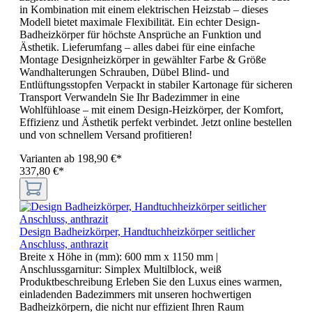
in Kombination mit einem elektrischen Heizstab – dieses
Modell bietet maximale Flexibilität. Ein echter Design-
Badheizkörper für höchste Ansprüche an Funktion und
Ästhetik. Lieferumfang – alles dabei für eine einfache
Montage Designheizkörper in gewählter Farbe & Größe
Wandhalterungen Schrauben, Dübel Blind- und
Entlüftungsstopfen Verpackt in stabiler Kartonage für sicheren
Transport Verwandeln Sie Ihr Badezimmer in eine
Wohlfühloase – mit einem Design-Heizkörper, der Komfort,
Effizienz und Ästhetik perfekt verbindet. Jetzt online bestellen
und von schnellem Versand profitieren!
Varianten ab
198,90 €*
337,80 €*
Design Badheizkörper, Handtuchheizkörper seitlicher
Anschluss, anthrazit
Breite x Höhe in (mm):
600 mm x 1150 mm
|
Anschlussgarnitur:
Simplex Multilblock, weiß
Produktbeschreibung Erleben Sie den Luxus eines warmen,
einladenden Badezimmers mit unseren hochwertigen
Badheizkörpern, die nicht nur effizient Ihren Raum