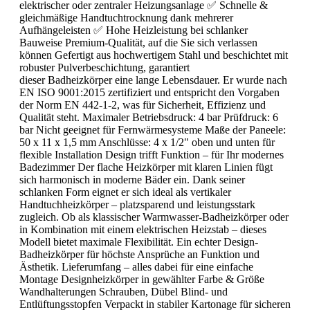
elektrischer oder zentraler Heizungsanlage ✅ Schnelle &
gleichmäßige Handtuchtrocknung dank mehrerer
Aufhängeleisten ✅ Hohe Heizleistung bei schlanker
Bauweise Premium-Qualität, auf die Sie sich verlassen
können Gefertigt aus hochwertigem Stahl und beschichtet mit
robuster Pulverbeschichtung, garantiert
dieser Badheizkörper eine lange Lebensdauer. Er wurde nach
EN ISO 9001:2015 zertifiziert und entspricht den Vorgaben
der Norm EN 442-1-2, was für Sicherheit, Effizienz und
Qualität steht. Maximaler Betriebsdruck: 4 bar Prüfdruck: 6
bar Nicht geeignet für Fernwärmesysteme Maße der Paneele:
50 x 11 x 1,5 mm Anschlüsse: 4 x 1/2" oben und unten für
flexible Installation Design trifft Funktion – für Ihr modernes
Badezimmer Der flache Heizkörper mit klaren Linien fügt
sich harmonisch in moderne Bäder ein. Dank seiner
schlanken Form eignet er sich ideal als vertikaler
Handtuchheizkörper – platzsparend und leistungsstark
zugleich. Ob als klassischer Warmwasser-Badheizkörper oder
in Kombination mit einem elektrischen Heizstab – dieses
Modell bietet maximale Flexibilität. Ein echter Design-
Badheizkörper für höchste Ansprüche an Funktion und
Ästhetik. Lieferumfang – alles dabei für eine einfache
Montage Designheizkörper in gewählter Farbe & Größe
Wandhalterungen Schrauben, Dübel Blind- und
Entlüftungsstopfen Verpackt in stabiler Kartonage für sicheren