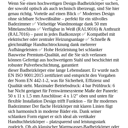
Wenn Sie einen hochwertigen Design-Badheizkörper suchen,
der sowohl optisch als auch technisch überzeugt, sind Sie hier
genau richtig. Vorteile auf einen Blick ✅ Modernes Design
ohne sichtbare Schweißnähte – perfekt für ein stilvolles
Badezimmer ✅ Vielseitige Wandmontage dank 50 mm
Mittelanschluss ✅ Verfügbar in Weiß (RAL9016) & Anthrazit
(RAL7016) – passt in jedes Badkonzept ✅ Kompatibel mit
elektrischer oder zentraler Heizungsanlage ✅ Schnelle &
gleichmäßige Handtuchtrocknung dank mehrerer
Aufhängeleisten ✅ Hohe Heizleistung bei schlanker
Bauweise Premium-Qualität, auf die Sie sich verlassen
können Gefertigt aus hochwertigem Stahl und beschichtet mit
robuster Pulverbeschichtung, garantiert
dieser Badheizkörper eine lange Lebensdauer. Er wurde nach
EN ISO 9001:2015 zertifiziert und entspricht den Vorgaben
der Norm EN 442-1-2, was für Sicherheit, Effizienz und
Qualität steht. Maximaler Betriebsdruck: 4 bar Prüfdruck: 6
bar Nicht geeignet für Fernwärmesysteme Maße der Paneele:
50 x 11 x 1,5 mm Anschlüsse: 4 x 1/2" oben und unten für
flexible Installation Design trifft Funktion – für Ihr modernes
Badezimmer Der flache Heizkörper mit klaren Linien fügt
sich harmonisch in moderne Bäder ein. Dank seiner
schlanken Form eignet er sich ideal als vertikaler
Handtuchheizkörper – platzsparend und leistungsstark
zugleich. Ob als klassischer Warmwasser-Badheizkörper oder