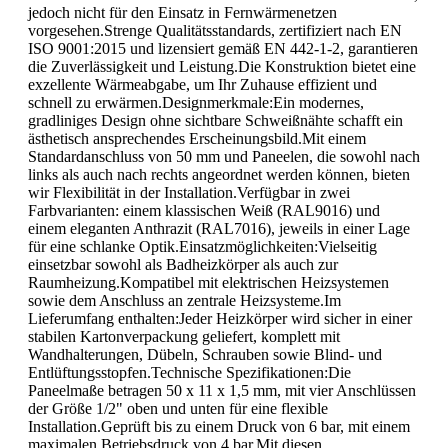
jedoch nicht für den Einsatz in Fernwärmenetzen
vorgesehen.Strenge Qualitätsstandards, zertifiziert nach EN
ISO 9001:2015 und lizensiert gemäß EN 442-1-2, garantieren
die Zuverlässigkeit und Leistung.Die Konstruktion bietet eine
exzellente Wärmeabgabe, um Ihr Zuhause effizient und
schnell zu erwärmen.Designmerkmale:Ein modernes,
gradliniges Design ohne sichtbare Schweißnähte schafft ein
ästhetisch ansprechendes Erscheinungsbild.Mit einem
Standardanschluss von 50 mm und Paneelen, die sowohl nach
links als auch nach rechts angeordnet werden können, bieten
wir Flexibilität in der Installation.Verfügbar in zwei
Farbvarianten: einem klassischen Weiß (RAL9016) und
einem eleganten Anthrazit (RAL7016), jeweils in einer Lage
für eine schlanke Optik.Einsatzmöglichkeiten:Vielseitig
einsetzbar sowohl als Badheizkörper als auch zur
Raumheizung.Kompatibel mit elektrischen Heizsystemen
sowie dem Anschluss an zentrale Heizsysteme.Im
Lieferumfang enthalten:Jeder Heizkörper wird sicher in einer
stabilen Kartonverpackung geliefert, komplett mit
Wandhalterungen, Dübeln, Schrauben sowie Blind- und
Entlüftungsstopfen.Technische Spezifikationen:Die
Paneelmaße betragen 50 x 11 x 1,5 mm, mit vier Anschlüssen
der Größe 1/2" oben und unten für eine flexible
Installation.Geprüft bis zu einem Druck von 6 bar, mit einem
maximalen Betriebsdruck von 4 bar.Mit diesen