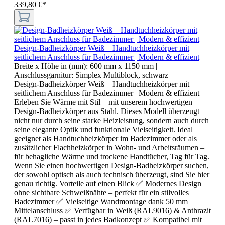
339,80 €*
Design-Badheizkörper Weiß – Handtuchheizkörper mit
seitlichem Anschluss für Badezimmer | Modern & effizient
Breite x Höhe in (mm):
600 mm x 1150 mm
|
Anschlussgarnitur:
Simplex Multiblock, schwarz
Design-Badheizkörper Weiß – Handtuchheizkörper mit
seitlichem Anschluss für Badezimmer | Modern & effizient
Erleben Sie Wärme mit Stil – mit unserem hochwertigen
Design-Badheizkörper aus Stahl. Dieses Modell überzeugt
nicht nur durch seine starke Heizleistung, sondern auch durch
seine elegante Optik und funktionale Vielseitigkeit. Ideal
geeignet als Handtuchheizkörper im Badezimmer oder als
zusätzlicher Flachheizkörper in Wohn- und Arbeitsräumen –
für behagliche Wärme und trockene Handtücher, Tag für Tag.
Wenn Sie einen hochwertigen Design-Badheizkörper suchen,
der sowohl optisch als auch technisch überzeugt, sind Sie hier
genau richtig. Vorteile auf einen Blick ✅ Modernes Design
ohne sichtbare Schweißnähte – perfekt für ein stilvolles
Badezimmer ✅ Vielseitige Wandmontage dank 50 mm
Mittelanschluss ✅ Verfügbar in Weiß (RAL9016) & Anthrazit
(RAL7016) – passt in jedes Badkonzept ✅ Kompatibel mit