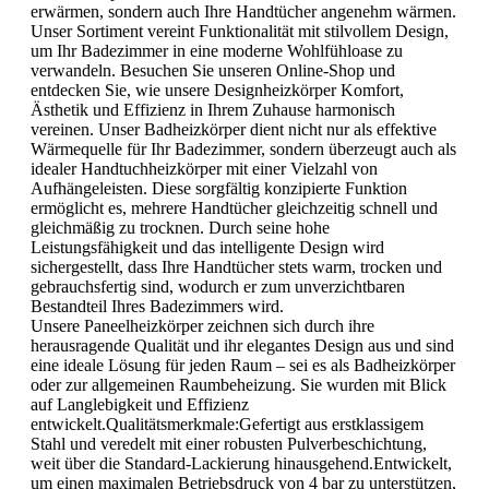
erwärmen, sondern auch Ihre Handtücher angenehm wärmen.
Unser Sortiment vereint Funktionalität mit stilvollem Design,
um Ihr Badezimmer in eine moderne Wohlfühloase zu
verwandeln. Besuchen Sie unseren Online-Shop und
entdecken Sie, wie unsere Designheizkörper Komfort,
Ästhetik und Effizienz in Ihrem Zuhause harmonisch
vereinen. Unser Badheizkörper dient nicht nur als effektive
Wärmequelle für Ihr Badezimmer, sondern überzeugt auch als
idealer Handtuchheizkörper mit einer Vielzahl von
Aufhängeleisten. Diese sorgfältig konzipierte Funktion
ermöglicht es, mehrere Handtücher gleichzeitig schnell und
gleichmäßig zu trocknen. Durch seine hohe
Leistungsfähigkeit und das intelligente Design wird
sichergestellt, dass Ihre Handtücher stets warm, trocken und
gebrauchsfertig sind, wodurch er zum unverzichtbaren
Bestandteil Ihres Badezimmers wird.
Unsere Paneelheizkörper zeichnen sich durch ihre
herausragende Qualität und ihr elegantes Design aus und sind
eine ideale Lösung für jeden Raum – sei es als Badheizkörper
oder zur allgemeinen Raumbeheizung. Sie wurden mit Blick
auf Langlebigkeit und Effizienz
entwickelt.Qualitätsmerkmale:Gefertigt aus erstklassigem
Stahl und veredelt mit einer robusten Pulverbeschichtung,
weit über die Standard-Lackierung hinausgehend.Entwickelt,
um einen maximalen Betriebsdruck von 4 bar zu unterstützen,