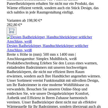
Paneelheizkörpern erhalten Sie nicht nur ein Produkt, das
Wärme effizient verteilt, sondern auch ein Stück Design, das
sich nahtlos in jede Raumgestaltung einfügt.
Varianten ab
198,90 €*
282,80 €*
Design Badheizkörper, Handtuchheizkörper seitlicher
Anschluss, weiß
Breite x Höhe in (mm):
500 mm x 1400 mm
|
Anschlussgarnitur:
Simplex Multilblock, weiß
Produktbeschreibung Erleben Sie den Luxus eines warmen,
einladenden Badezimmers mit unseren hochwertigen
Badheizkörpern, die nicht nur effizient Ihren Raum
erwärmen, sondern auch Ihre Handtücher angenehm wärmen.
Unser Sortiment vereint Funktionalität mit stilvollem Design,
um Ihr Badezimmer in eine moderne Wohlfühloase zu
verwandeln. Besuchen Sie unseren Online-Shop und
entdecken Sie, wie unsere Designheizkörper Komfort,
Ästhetik und Effizienz in Ihrem Zuhause harmonisch
vereinen. Unser Badheizkörper dient nicht nur als effektive
Wärmequelle für Ihr Badezimmer, sondern überzeugt auch als