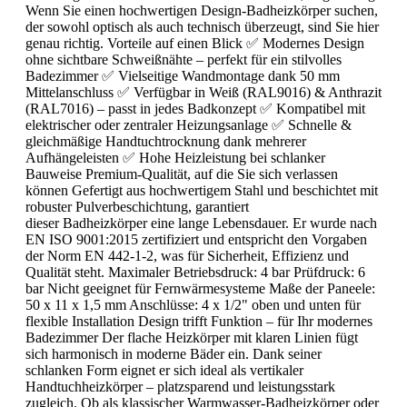
Wenn Sie einen hochwertigen Design-Badheizkörper suchen,
der sowohl optisch als auch technisch überzeugt, sind Sie hier
genau richtig. Vorteile auf einen Blick ✅ Modernes Design
ohne sichtbare Schweißnähte – perfekt für ein stilvolles
Badezimmer ✅ Vielseitige Wandmontage dank 50 mm
Mittelanschluss ✅ Verfügbar in Weiß (RAL9016) & Anthrazit
(RAL7016) – passt in jedes Badkonzept ✅ Kompatibel mit
elektrischer oder zentraler Heizungsanlage ✅ Schnelle &
gleichmäßige Handtuchtrocknung dank mehrerer
Aufhängeleisten ✅ Hohe Heizleistung bei schlanker
Bauweise Premium-Qualität, auf die Sie sich verlassen
können Gefertigt aus hochwertigem Stahl und beschichtet mit
robuster Pulverbeschichtung, garantiert
dieser Badheizkörper eine lange Lebensdauer. Er wurde nach
EN ISO 9001:2015 zertifiziert und entspricht den Vorgaben
der Norm EN 442-1-2, was für Sicherheit, Effizienz und
Qualität steht. Maximaler Betriebsdruck: 4 bar Prüfdruck: 6
bar Nicht geeignet für Fernwärmesysteme Maße der Paneele:
50 x 11 x 1,5 mm Anschlüsse: 4 x 1/2" oben und unten für
flexible Installation Design trifft Funktion – für Ihr modernes
Badezimmer Der flache Heizkörper mit klaren Linien fügt
sich harmonisch in moderne Bäder ein. Dank seiner
schlanken Form eignet er sich ideal als vertikaler
Handtuchheizkörper – platzsparend und leistungsstark
zugleich. Ob als klassischer Warmwasser-Badheizkörper oder