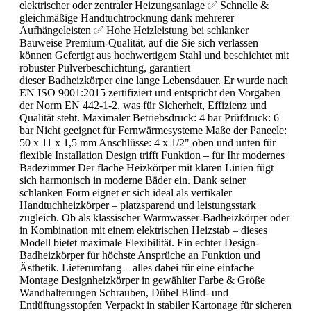
elektrischer oder zentraler Heizungsanlage ✅ Schnelle &
gleichmäßige Handtuchtrocknung dank mehrerer
Aufhängeleisten ✅ Hohe Heizleistung bei schlanker
Bauweise Premium-Qualität, auf die Sie sich verlassen
können Gefertigt aus hochwertigem Stahl und beschichtet mit
robuster Pulverbeschichtung, garantiert
dieser Badheizkörper eine lange Lebensdauer. Er wurde nach
EN ISO 9001:2015 zertifiziert und entspricht den Vorgaben
der Norm EN 442-1-2, was für Sicherheit, Effizienz und
Qualität steht. Maximaler Betriebsdruck: 4 bar Prüfdruck: 6
bar Nicht geeignet für Fernwärmesysteme Maße der Paneele:
50 x 11 x 1,5 mm Anschlüsse: 4 x 1/2" oben und unten für
flexible Installation Design trifft Funktion – für Ihr modernes
Badezimmer Der flache Heizkörper mit klaren Linien fügt
sich harmonisch in moderne Bäder ein. Dank seiner
schlanken Form eignet er sich ideal als vertikaler
Handtuchheizkörper – platzsparend und leistungsstark
zugleich. Ob als klassischer Warmwasser-Badheizkörper oder
in Kombination mit einem elektrischen Heizstab – dieses
Modell bietet maximale Flexibilität. Ein echter Design-
Badheizkörper für höchste Ansprüche an Funktion und
Ästhetik. Lieferumfang – alles dabei für eine einfache
Montage Designheizkörper in gewählter Farbe & Größe
Wandhalterungen Schrauben, Dübel Blind- und
Entlüftungsstopfen Verpackt in stabiler Kartonage für sicheren