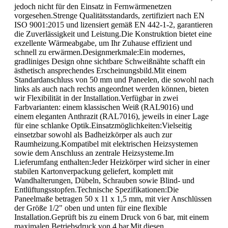
jedoch nicht für den Einsatz in Fernwärmenetzen
vorgesehen.Strenge Qualitätsstandards, zertifiziert nach EN
ISO 9001:2015 und lizensiert gemäß EN 442-1-2, garantieren
die Zuverlässigkeit und Leistung.Die Konstruktion bietet eine
exzellente Wärmeabgabe, um Ihr Zuhause effizient und
schnell zu erwärmen.Designmerkmale:Ein modernes,
gradliniges Design ohne sichtbare Schweißnähte schafft ein
ästhetisch ansprechendes Erscheinungsbild.Mit einem
Standardanschluss von 50 mm und Paneelen, die sowohl nach
links als auch nach rechts angeordnet werden können, bieten
wir Flexibilität in der Installation.Verfügbar in zwei
Farbvarianten: einem klassischen Weiß (RAL9016) und
einem eleganten Anthrazit (RAL7016), jeweils in einer Lage
für eine schlanke Optik.Einsatzmöglichkeiten:Vielseitig
einsetzbar sowohl als Badheizkörper als auch zur
Raumheizung.Kompatibel mit elektrischen Heizsystemen
sowie dem Anschluss an zentrale Heizsysteme.Im
Lieferumfang enthalten:Jeder Heizkörper wird sicher in einer
stabilen Kartonverpackung geliefert, komplett mit
Wandhalterungen, Dübeln, Schrauben sowie Blind- und
Entlüftungsstopfen.Technische Spezifikationen:Die
Paneelmaße betragen 50 x 11 x 1,5 mm, mit vier Anschlüssen
der Größe 1/2" oben und unten für eine flexible
Installation.Geprüft bis zu einem Druck von 6 bar, mit einem
maximalen Betriebsdruck von 4 bar.Mit diesen