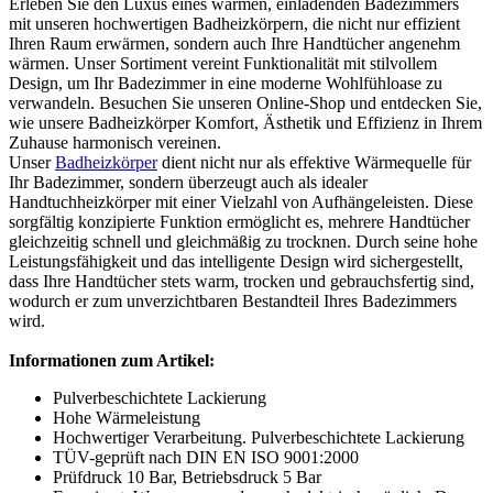
Erleben Sie den Luxus eines warmen, einladenden Badezimmers
mit unseren hochwertigen Badheizkörpern, die nicht nur effizient
Ihren Raum erwärmen, sondern auch Ihre Handtücher angenehm
wärmen. Unser Sortiment vereint Funktionalität mit stilvollem
Design, um Ihr Badezimmer in eine moderne Wohlfühloase zu
verwandeln. Besuchen Sie unseren Online-Shop und entdecken Sie,
wie unsere Badheizkörper Komfort, Ästhetik und Effizienz in Ihrem
Zuhause harmonisch vereinen.
Unser
Badheizkörper
dient nicht nur als effektive Wärmequelle für
Ihr Badezimmer, sondern überzeugt auch als idealer
Handtuchheizkörper mit einer Vielzahl von Aufhängeleisten. Diese
sorgfältig konzipierte Funktion ermöglicht es, mehrere Handtücher
gleichzeitig schnell und gleichmäßig zu trocknen. Durch seine hohe
Leistungsfähigkeit und das intelligente Design wird sichergestellt,
dass Ihre Handtücher stets warm, trocken und gebrauchsfertig sind,
wodurch er zum unverzichtbaren Bestandteil Ihres Badezimmers
wird.
Informationen zum Artikel:
Pulverbeschichtete Lackierung
Hohe Wärmeleistung
Hochwertiger Verarbeitung. Pulverbeschichtete Lackierung
TÜV-geprüft nach DIN EN ISO 9001:2000
Prüfdruck 10 Bar, Betriebsdruck 5 Bar