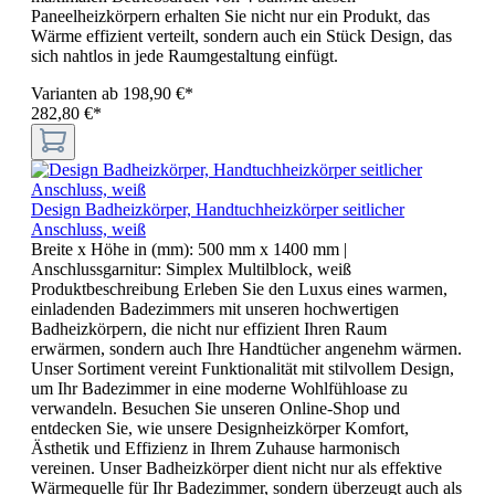
Paneelheizkörpern erhalten Sie nicht nur ein Produkt, das
Wärme effizient verteilt, sondern auch ein Stück Design, das
sich nahtlos in jede Raumgestaltung einfügt.
Varianten ab
198,90 €*
282,80 €*
Design Badheizkörper, Handtuchheizkörper seitlicher
Anschluss, weiß
Breite x Höhe in (mm):
500 mm x 1400 mm
|
Anschlussgarnitur:
Simplex Multilblock, weiß
Produktbeschreibung Erleben Sie den Luxus eines warmen,
einladenden Badezimmers mit unseren hochwertigen
Badheizkörpern, die nicht nur effizient Ihren Raum
erwärmen, sondern auch Ihre Handtücher angenehm wärmen.
Unser Sortiment vereint Funktionalität mit stilvollem Design,
um Ihr Badezimmer in eine moderne Wohlfühloase zu
verwandeln. Besuchen Sie unseren Online-Shop und
entdecken Sie, wie unsere Designheizkörper Komfort,
Ästhetik und Effizienz in Ihrem Zuhause harmonisch
vereinen. Unser Badheizkörper dient nicht nur als effektive
Wärmequelle für Ihr Badezimmer, sondern überzeugt auch als