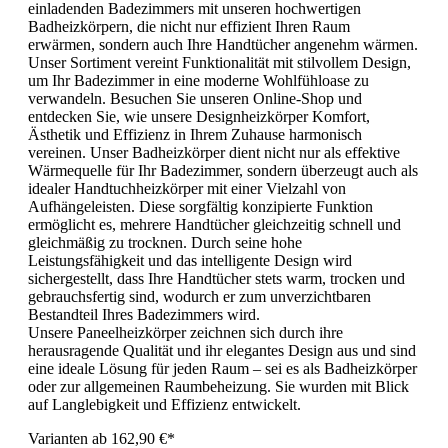
einladenden Badezimmers mit unseren hochwertigen
Badheizkörpern, die nicht nur effizient Ihren Raum
erwärmen, sondern auch Ihre Handtücher angenehm wärmen.
Unser Sortiment vereint Funktionalität mit stilvollem Design,
um Ihr Badezimmer in eine moderne Wohlfühloase zu
verwandeln. Besuchen Sie unseren Online-Shop und
entdecken Sie, wie unsere Designheizkörper Komfort,
Ästhetik und Effizienz in Ihrem Zuhause harmonisch
vereinen. Unser Badheizkörper dient nicht nur als effektive
Wärmequelle für Ihr Badezimmer, sondern überzeugt auch als
idealer Handtuchheizkörper mit einer Vielzahl von
Aufhängeleisten. Diese sorgfältig konzipierte Funktion
ermöglicht es, mehrere Handtücher gleichzeitig schnell und
gleichmäßig zu trocknen. Durch seine hohe
Leistungsfähigkeit und das intelligente Design wird
sichergestellt, dass Ihre Handtücher stets warm, trocken und
gebrauchsfertig sind, wodurch er zum unverzichtbaren
Bestandteil Ihres Badezimmers wird.
Unsere Paneelheizkörper zeichnen sich durch ihre
herausragende Qualität und ihr elegantes Design aus und sind
eine ideale Lösung für jeden Raum – sei es als Badheizkörper
oder zur allgemeinen Raumbeheizung. Sie wurden mit Blick
auf Langlebigkeit und Effizienz entwickelt.
Varianten ab
162,90 €*