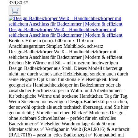
339,80 €*
Design-Badheizkörper Weiß – Handtuchheizkörper mit
seitlichem Anschluss für Badezimmer | Modern & effizient
Breite x Höhe in (mm):
600 mm x 1150 mm
|
Anschlussgarnitur:
Simplex Multiblock, schwarz
Design-Badheizkörper Weiß – Handtuchheizkörper mit
seitlichem Anschluss für Badezimmer | Modern & effizient
Erleben Sie Wärme mit Stil – mit unserem hochwertigen
Design-Badheizkörper aus Stahl. Dieses Modell überzeugt
nicht nur durch seine starke Heizleistung, sondern auch durch
seine elegante Optik und funktionale Vielseitigkeit. Ideal
geeignet als Handtuchheizkörper im Badezimmer oder als
zusätzlicher Flachheizkörper in Wohn- und Arbeitsräumen –
für behagliche Wärme und trockene Handtücher, Tag für Tag.
Wenn Sie einen hochwertigen Design-Badheizkörper suchen,
der sowohl optisch als auch technisch überzeugt, sind Sie hier
genau richtig. Vorteile auf einen Blick ✅ Modernes Design
ohne sichtbare Schweißnähte – perfekt für ein stilvolles
Badezimmer ✅ Vielseitige Wandmontage dank 50 mm
Mittelanschluss ✅ Verfügbar in Weiß (RAL9016) & Anthrazit
(RAL7016) – passt in jedes Badkonzept ✅ Kompatibel mit