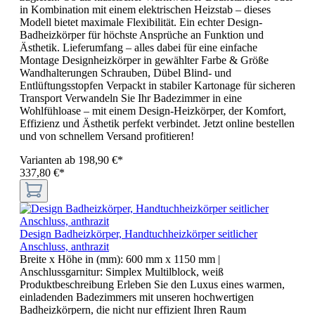
in Kombination mit einem elektrischen Heizstab – dieses
Modell bietet maximale Flexibilität. Ein echter Design-
Badheizkörper für höchste Ansprüche an Funktion und
Ästhetik. Lieferumfang – alles dabei für eine einfache
Montage Designheizkörper in gewählter Farbe & Größe
Wandhalterungen Schrauben, Dübel Blind- und
Entlüftungsstopfen Verpackt in stabiler Kartonage für sicheren
Transport Verwandeln Sie Ihr Badezimmer in eine
Wohlfühloase – mit einem Design-Heizkörper, der Komfort,
Effizienz und Ästhetik perfekt verbindet. Jetzt online bestellen
und von schnellem Versand profitieren!
Varianten ab
198,90 €*
337,80 €*
Design Badheizkörper, Handtuchheizkörper seitlicher
Anschluss, anthrazit
Breite x Höhe in (mm):
600 mm x 1150 mm
|
Anschlussgarnitur:
Simplex Multilblock, weiß
Produktbeschreibung Erleben Sie den Luxus eines warmen,
einladenden Badezimmers mit unseren hochwertigen
Badheizkörpern, die nicht nur effizient Ihren Raum