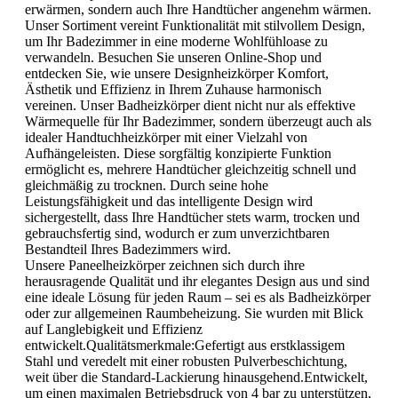
erwärmen, sondern auch Ihre Handtücher angenehm wärmen.
Unser Sortiment vereint Funktionalität mit stilvollem Design,
um Ihr Badezimmer in eine moderne Wohlfühloase zu
verwandeln. Besuchen Sie unseren Online-Shop und
entdecken Sie, wie unsere Designheizkörper Komfort,
Ästhetik und Effizienz in Ihrem Zuhause harmonisch
vereinen. Unser Badheizkörper dient nicht nur als effektive
Wärmequelle für Ihr Badezimmer, sondern überzeugt auch als
idealer Handtuchheizkörper mit einer Vielzahl von
Aufhängeleisten. Diese sorgfältig konzipierte Funktion
ermöglicht es, mehrere Handtücher gleichzeitig schnell und
gleichmäßig zu trocknen. Durch seine hohe
Leistungsfähigkeit und das intelligente Design wird
sichergestellt, dass Ihre Handtücher stets warm, trocken und
gebrauchsfertig sind, wodurch er zum unverzichtbaren
Bestandteil Ihres Badezimmers wird.
Unsere Paneelheizkörper zeichnen sich durch ihre
herausragende Qualität und ihr elegantes Design aus und sind
eine ideale Lösung für jeden Raum – sei es als Badheizkörper
oder zur allgemeinen Raumbeheizung. Sie wurden mit Blick
auf Langlebigkeit und Effizienz
entwickelt.Qualitätsmerkmale:Gefertigt aus erstklassigem
Stahl und veredelt mit einer robusten Pulverbeschichtung,
weit über die Standard-Lackierung hinausgehend.Entwickelt,
um einen maximalen Betriebsdruck von 4 bar zu unterstützen,