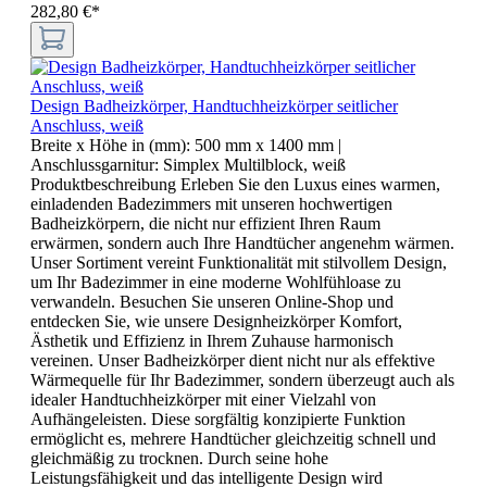
282,80 €*
Design Badheizkörper, Handtuchheizkörper seitlicher
Anschluss, weiß
Breite x Höhe in (mm):
500 mm x 1400 mm
|
Anschlussgarnitur:
Simplex Multilblock, weiß
Produktbeschreibung Erleben Sie den Luxus eines warmen,
einladenden Badezimmers mit unseren hochwertigen
Badheizkörpern, die nicht nur effizient Ihren Raum
erwärmen, sondern auch Ihre Handtücher angenehm wärmen.
Unser Sortiment vereint Funktionalität mit stilvollem Design,
um Ihr Badezimmer in eine moderne Wohlfühloase zu
verwandeln. Besuchen Sie unseren Online-Shop und
entdecken Sie, wie unsere Designheizkörper Komfort,
Ästhetik und Effizienz in Ihrem Zuhause harmonisch
vereinen. Unser Badheizkörper dient nicht nur als effektive
Wärmequelle für Ihr Badezimmer, sondern überzeugt auch als
idealer Handtuchheizkörper mit einer Vielzahl von
Aufhängeleisten. Diese sorgfältig konzipierte Funktion
ermöglicht es, mehrere Handtücher gleichzeitig schnell und
gleichmäßig zu trocknen. Durch seine hohe
Leistungsfähigkeit und das intelligente Design wird