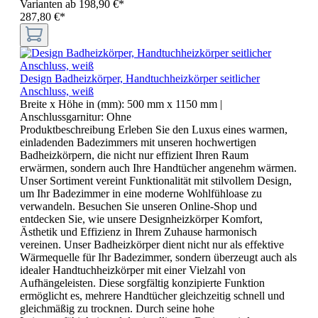
Varianten ab
198,90 €*
287,80 €*
Design Badheizkörper, Handtuchheizkörper seitlicher
Anschluss, weiß
Breite x Höhe in (mm):
500 mm x 1150 mm
|
Anschlussgarnitur:
Ohne
Produktbeschreibung Erleben Sie den Luxus eines warmen,
einladenden Badezimmers mit unseren hochwertigen
Badheizkörpern, die nicht nur effizient Ihren Raum
erwärmen, sondern auch Ihre Handtücher angenehm wärmen.
Unser Sortiment vereint Funktionalität mit stilvollem Design,
um Ihr Badezimmer in eine moderne Wohlfühloase zu
verwandeln. Besuchen Sie unseren Online-Shop und
entdecken Sie, wie unsere Designheizkörper Komfort,
Ästhetik und Effizienz in Ihrem Zuhause harmonisch
vereinen. Unser Badheizkörper dient nicht nur als effektive
Wärmequelle für Ihr Badezimmer, sondern überzeugt auch als
idealer Handtuchheizkörper mit einer Vielzahl von
Aufhängeleisten. Diese sorgfältig konzipierte Funktion
ermöglicht es, mehrere Handtücher gleichzeitig schnell und
gleichmäßig zu trocknen. Durch seine hohe