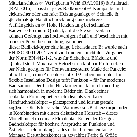
Mittelanschluss ✅ Verfügbar in Weiß (RAL9016) & Anthrazit
(RAL7016) – passt in jedes Badkonzept ✅ Kompatibel mit
elektrischer oder zentraler Heizungsanlage ✅ Schnelle &
gleichmäßige Handtuchtrocknung dank mehrerer
Aufhängeleisten ✅ Hohe Heizleistung bei schlanker
Bauweise Premium-Qualität, auf die Sie sich verlassen
können Gefertigt aus hochwertigem Stahl und beschichtet mit
robuster Pulverbeschichtung, garantiert
dieser Badheizkörper eine lange Lebensdauer. Er wurde nach
EN ISO 9001:2015 zertifiziert und entspricht den Vorgaben
der Norm EN 442-1-2, was für Sicherheit, Effizienz und
Qualität steht. Maximaler Betriebsdruck: 4 bar Prüfdruck: 6
bar Nicht geeignet für Fernwärmesysteme Maße der Paneele:
50 x 11 x 1,5 mm Anschlüsse: 4 x 1/2" oben und unten für
flexible Installation Design trifft Funktion – für Ihr modernes
Badezimmer Der flache Heizkörper mit klaren Linien fügt
sich harmonisch in moderne Bäder ein. Dank seiner
schlanken Form eignet er sich ideal als vertikaler
Handtuchheizkörper – platzsparend und leistungsstark
zugleich. Ob als klassischer Warmwasser-Badheizkörper oder
in Kombination mit einem elektrischen Heizstab – dieses
Modell bietet maximale Flexibilität. Ein echter Design-
Badheizkörper für höchste Ansprüche an Funktion und
Ästhetik. Lieferumfang – alles dabei für eine einfache
Montage Designheizkörper in gewählter Farbe & Größe