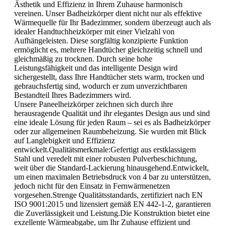
Ästhetik und Effizienz in Ihrem Zuhause harmonisch
vereinen. Unser Badheizkörper dient nicht nur als effektive
Wärmequelle für Ihr Badezimmer, sondern überzeugt auch als
idealer Handtuchheizkörper mit einer Vielzahl von
Aufhängeleisten. Diese sorgfältig konzipierte Funktion
ermöglicht es, mehrere Handtücher gleichzeitig schnell und
gleichmäßig zu trocknen. Durch seine hohe
Leistungsfähigkeit und das intelligente Design wird
sichergestellt, dass Ihre Handtücher stets warm, trocken und
gebrauchsfertig sind, wodurch er zum unverzichtbaren
Bestandteil Ihres Badezimmers wird.
Unsere Paneelheizkörper zeichnen sich durch ihre
herausragende Qualität und ihr elegantes Design aus und sind
eine ideale Lösung für jeden Raum – sei es als Badheizkörper
oder zur allgemeinen Raumbeheizung. Sie wurden mit Blick
auf Langlebigkeit und Effizienz
entwickelt.Qualitätsmerkmale:Gefertigt aus erstklassigem
Stahl und veredelt mit einer robusten Pulverbeschichtung,
weit über die Standard-Lackierung hinausgehend.Entwickelt,
um einen maximalen Betriebsdruck von 4 bar zu unterstützen,
jedoch nicht für den Einsatz in Fernwärmenetzen
vorgesehen.Strenge Qualitätsstandards, zertifiziert nach EN
ISO 9001:2015 und lizensiert gemäß EN 442-1-2, garantieren
die Zuverlässigkeit und Leistung.Die Konstruktion bietet eine
exzellente Wärmeabgabe, um Ihr Zuhause effizient und