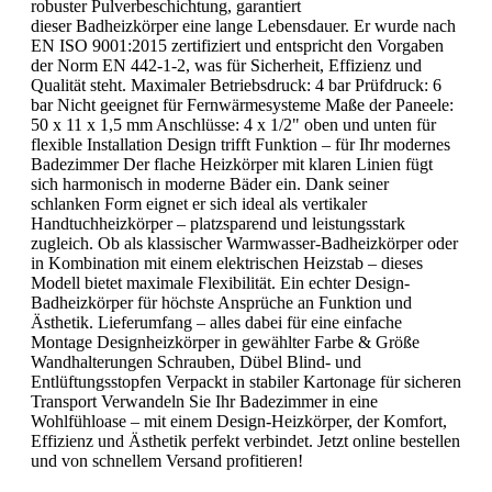
robuster Pulverbeschichtung, garantiert
dieser Badheizkörper eine lange Lebensdauer. Er wurde nach
EN ISO 9001:2015 zertifiziert und entspricht den Vorgaben
der Norm EN 442-1-2, was für Sicherheit, Effizienz und
Qualität steht. Maximaler Betriebsdruck: 4 bar Prüfdruck: 6
bar Nicht geeignet für Fernwärmesysteme Maße der Paneele:
50 x 11 x 1,5 mm Anschlüsse: 4 x 1/2" oben und unten für
flexible Installation Design trifft Funktion – für Ihr modernes
Badezimmer Der flache Heizkörper mit klaren Linien fügt
sich harmonisch in moderne Bäder ein. Dank seiner
schlanken Form eignet er sich ideal als vertikaler
Handtuchheizkörper – platzsparend und leistungsstark
zugleich. Ob als klassischer Warmwasser-Badheizkörper oder
in Kombination mit einem elektrischen Heizstab – dieses
Modell bietet maximale Flexibilität. Ein echter Design-
Badheizkörper für höchste Ansprüche an Funktion und
Ästhetik. Lieferumfang – alles dabei für eine einfache
Montage Designheizkörper in gewählter Farbe & Größe
Wandhalterungen Schrauben, Dübel Blind- und
Entlüftungsstopfen Verpackt in stabiler Kartonage für sicheren
Transport Verwandeln Sie Ihr Badezimmer in eine
Wohlfühloase – mit einem Design-Heizkörper, der Komfort,
Effizienz und Ästhetik perfekt verbindet. Jetzt online bestellen
und von schnellem Versand profitieren!