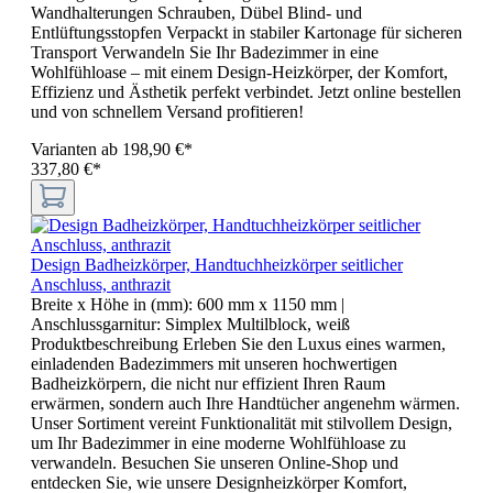
Wandhalterungen Schrauben, Dübel Blind- und
Entlüftungsstopfen Verpackt in stabiler Kartonage für sicheren
Transport Verwandeln Sie Ihr Badezimmer in eine
Wohlfühloase – mit einem Design-Heizkörper, der Komfort,
Effizienz und Ästhetik perfekt verbindet. Jetzt online bestellen
und von schnellem Versand profitieren!
Varianten ab
198,90 €*
337,80 €*
Design Badheizkörper, Handtuchheizkörper seitlicher
Anschluss, anthrazit
Breite x Höhe in (mm):
600 mm x 1150 mm
|
Anschlussgarnitur:
Simplex Multilblock, weiß
Produktbeschreibung Erleben Sie den Luxus eines warmen,
einladenden Badezimmers mit unseren hochwertigen
Badheizkörpern, die nicht nur effizient Ihren Raum
erwärmen, sondern auch Ihre Handtücher angenehm wärmen.
Unser Sortiment vereint Funktionalität mit stilvollem Design,
um Ihr Badezimmer in eine moderne Wohlfühloase zu
verwandeln. Besuchen Sie unseren Online-Shop und
entdecken Sie, wie unsere Designheizkörper Komfort,