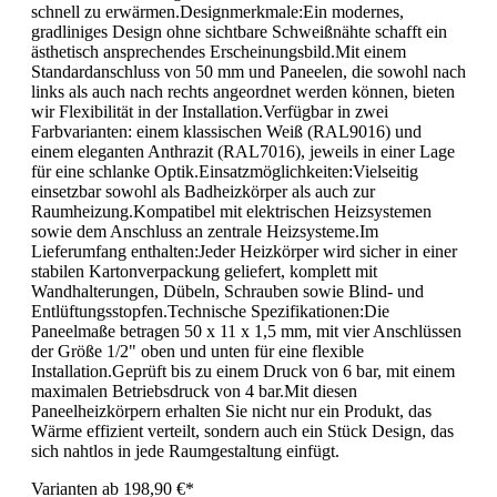
schnell zu erwärmen.Designmerkmale:Ein modernes,
gradliniges Design ohne sichtbare Schweißnähte schafft ein
ästhetisch ansprechendes Erscheinungsbild.Mit einem
Standardanschluss von 50 mm und Paneelen, die sowohl nach
links als auch nach rechts angeordnet werden können, bieten
wir Flexibilität in der Installation.Verfügbar in zwei
Farbvarianten: einem klassischen Weiß (RAL9016) und
einem eleganten Anthrazit (RAL7016), jeweils in einer Lage
für eine schlanke Optik.Einsatzmöglichkeiten:Vielseitig
einsetzbar sowohl als Badheizkörper als auch zur
Raumheizung.Kompatibel mit elektrischen Heizsystemen
sowie dem Anschluss an zentrale Heizsysteme.Im
Lieferumfang enthalten:Jeder Heizkörper wird sicher in einer
stabilen Kartonverpackung geliefert, komplett mit
Wandhalterungen, Dübeln, Schrauben sowie Blind- und
Entlüftungsstopfen.Technische Spezifikationen:Die
Paneelmaße betragen 50 x 11 x 1,5 mm, mit vier Anschlüssen
der Größe 1/2" oben und unten für eine flexible
Installation.Geprüft bis zu einem Druck von 6 bar, mit einem
maximalen Betriebsdruck von 4 bar.Mit diesen
Paneelheizkörpern erhalten Sie nicht nur ein Produkt, das
Wärme effizient verteilt, sondern auch ein Stück Design, das
sich nahtlos in jede Raumgestaltung einfügt.
Varianten ab
198,90 €*