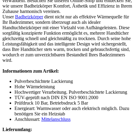
verwandeln. Besuchen Sie unseren Online-Shop und entdecken Sie,
wie unsere Badheizkörper Komfort, Ästhetik und Effizienz in Ihrem
Zuhause harmonisch vereinen.
Unser
Badheizkörper
dient nicht nur als effektive Wärmequelle für
Ihr Badezimmer, sondern überzeugt auch als idealer
Handtuchheizkörper mit einer Vielzahl von Aufhängeleisten. Diese
sorgfältig konzipierte Funktion ermöglicht es, mehrere Handtücher
gleichzeitig schnell und gleichmäßig zu trocknen. Durch seine hohe
Leistungsfähigkeit und das intelligente Design wird sichergestellt,
dass Ihre Handtücher stets warm, trocken und gebrauchsfertig sind,
wodurch er zum unverzichtbaren Bestandteil Ihres Badezimmers
wird.
Informationen zum Artikel:
Pulverbeschichtete Lackierung
Hohe Wärmeleistung
Hochwertiger Verarbeitung. Pulverbeschichtete Lackierung
TÜV-geprüft nach DIN EN ISO 9001:2000
Prüfdruck 10 Bar, Betriebsdruck 5 Bar
Energieart: Warmwasser oder auch elektrisch möglich. Dazu
benötigen Sie ein Heizstab
Anschlussart:
Mittelanschluss
Lieferumfang: