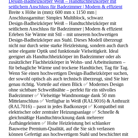
Design-Badheizkörper Weiß – Handtuchheizkörper mit
seitlichem Anschluss für Badezimmer | Modern & effizient
Breite x Höhe in (mm):
600 mm x 1150 mm
|
Anschlussgarnitur:
Simplex Multiblock, schwarz
Design-Badheizkörper Weiß – Handtuchheizkörper mit
seitlichem Anschluss für Badezimmer | Modern & effizient
Erleben Sie Wärme mit Stil – mit unserem hochwertigen
Design-Badheizkörper aus Stahl. Dieses Modell überzeugt
nicht nur durch seine starke Heizleistung, sondern auch durch
seine elegante Optik und funktionale Vielseitigkeit. Ideal
geeignet als Handtuchheizkörper im Badezimmer oder als
zusätzlicher Flachheizkörper in Wohn- und Arbeitsräumen –
für behagliche Wärme und trockene Handtücher, Tag für Tag.
Wenn Sie einen hochwertigen Design-Badheizkörper suchen,
der sowohl optisch als auch technisch überzeugt, sind Sie hier
genau richtig. Vorteile auf einen Blick ✅ Modernes Design
ohne sichtbare Schweißnähte – perfekt für ein stilvolles
Badezimmer ✅ Vielseitige Wandmontage dank 50 mm
Mittelanschluss ✅ Verfügbar in Weiß (RAL9016) & Anthrazit
(RAL7016) – passt in jedes Badkonzept ✅ Kompatibel mit
elektrischer oder zentraler Heizungsanlage ✅ Schnelle &
gleichmäßige Handtuchtrocknung dank mehrerer
Aufhängeleisten ✅ Hohe Heizleistung bei schlanker
Bauweise Premium-Qualität, auf die Sie sich verlassen
können Gefertigt aus hochwertigem Stahl und beschichtet mit