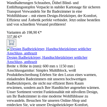
Wandhalterungen Schrauben, Dübel Blind- und
Entlüftungsstopfen Verpackt in stabiler Kartonage für sicheren
Transport Verwandeln Sie Ihr Badezimmer in eine
Wohlfühloase – mit einem Design-Heizkörper, der Komfort,
Effizienz und Ästhetik perfekt verbindet. Jetzt online bestellen
und von schnellem Versand profitieren!
Varianten ab
198,90 €*
337,80 €*
Design Badheizkörper, Handtuchheizkörper seitlicher
Anschluss, anthrazit
Breite x Höhe in (mm):
600 mm x 1150 mm
|
Anschlussgarnitur:
Simplex Multilblock, weiß
Produktbeschreibung Erleben Sie den Luxus eines warmen,
einladenden Badezimmers mit unseren hochwertigen
Badheizkörpern, die nicht nur effizient Ihren Raum
erwärmen, sondern auch Ihre Handtücher angenehm wärmen.
Unser Sortiment vereint Funktionalität mit stilvollem Design,
um Ihr Badezimmer in eine moderne Wohlfühloase zu
verwandeln. Besuchen Sie unseren Online-Shop und
entdecken Sie, wie unsere Designheizkörper Komfort,