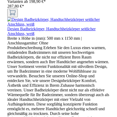
Varianten ab
198,90 €*
287,80 €*
Design Badheizkörper, Handtuchheizkörper seitlicher
Anschluss, weiß
Breite x Höhe in (mm):
500 mm x 1150 mm
|
Anschlussgarnitur:
Ohne
Produktbeschreibung Erleben Sie den Luxus eines warmen,
einladenden Badezimmers mit unseren hochwertigen
Badheizkörpern, die nicht nur effizient Ihren Raum
erwärmen, sondern auch Ihre Handtücher angenehm wärmen.
Unser Sortiment vereint Funktionalität mit stilvollem Design,
um Ihr Badezimmer in eine moderne Wohlfühloase zu
verwandeln. Besuchen Sie unseren Online-Shop und
entdecken Sie, wie unsere Designheizkörper Komfort,
Ästhetik und Effizienz in Ihrem Zuhause harmonisch
vereinen. Unser Badheizkörper dient nicht nur als effektive
Wärmequelle für Ihr Badezimmer, sondern überzeugt auch als
idealer Handtuchheizkörper mit einer Vielzahl von
Aufhängeleisten. Diese sorgfältig konzipierte Funktion
ermöglicht es, mehrere Handtücher gleichzeitig schnell und
gleichmäßig zu trocknen. Durch seine hohe