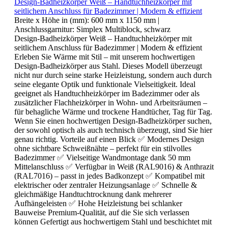
Design-Badheizkörper Weiß – Handtuchheizkörper mit
seitlichem Anschluss für Badezimmer | Modern & effizient
Breite x Höhe in (mm):
600 mm x 1150 mm
|
Anschlussgarnitur:
Simplex Multiblock, schwarz
Design-Badheizkörper Weiß – Handtuchheizkörper mit
seitlichem Anschluss für Badezimmer | Modern & effizient
Erleben Sie Wärme mit Stil – mit unserem hochwertigen
Design-Badheizkörper aus Stahl. Dieses Modell überzeugt
nicht nur durch seine starke Heizleistung, sondern auch durch
seine elegante Optik und funktionale Vielseitigkeit. Ideal
geeignet als Handtuchheizkörper im Badezimmer oder als
zusätzlicher Flachheizkörper in Wohn- und Arbeitsräumen –
für behagliche Wärme und trockene Handtücher, Tag für Tag.
Wenn Sie einen hochwertigen Design-Badheizkörper suchen,
der sowohl optisch als auch technisch überzeugt, sind Sie hier
genau richtig. Vorteile auf einen Blick ✅ Modernes Design
ohne sichtbare Schweißnähte – perfekt für ein stilvolles
Badezimmer ✅ Vielseitige Wandmontage dank 50 mm
Mittelanschluss ✅ Verfügbar in Weiß (RAL9016) & Anthrazit
(RAL7016) – passt in jedes Badkonzept ✅ Kompatibel mit
elektrischer oder zentraler Heizungsanlage ✅ Schnelle &
gleichmäßige Handtuchtrocknung dank mehrerer
Aufhängeleisten ✅ Hohe Heizleistung bei schlanker
Bauweise Premium-Qualität, auf die Sie sich verlassen
können Gefertigt aus hochwertigem Stahl und beschichtet mit