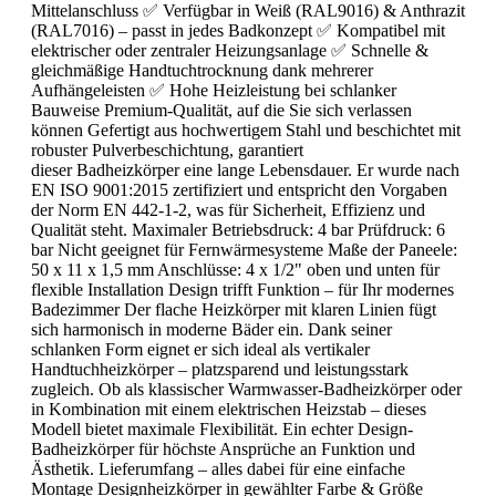
Mittelanschluss ✅ Verfügbar in Weiß (RAL9016) & Anthrazit
(RAL7016) – passt in jedes Badkonzept ✅ Kompatibel mit
elektrischer oder zentraler Heizungsanlage ✅ Schnelle &
gleichmäßige Handtuchtrocknung dank mehrerer
Aufhängeleisten ✅ Hohe Heizleistung bei schlanker
Bauweise Premium-Qualität, auf die Sie sich verlassen
können Gefertigt aus hochwertigem Stahl und beschichtet mit
robuster Pulverbeschichtung, garantiert
dieser Badheizkörper eine lange Lebensdauer. Er wurde nach
EN ISO 9001:2015 zertifiziert und entspricht den Vorgaben
der Norm EN 442-1-2, was für Sicherheit, Effizienz und
Qualität steht. Maximaler Betriebsdruck: 4 bar Prüfdruck: 6
bar Nicht geeignet für Fernwärmesysteme Maße der Paneele:
50 x 11 x 1,5 mm Anschlüsse: 4 x 1/2" oben und unten für
flexible Installation Design trifft Funktion – für Ihr modernes
Badezimmer Der flache Heizkörper mit klaren Linien fügt
sich harmonisch in moderne Bäder ein. Dank seiner
schlanken Form eignet er sich ideal als vertikaler
Handtuchheizkörper – platzsparend und leistungsstark
zugleich. Ob als klassischer Warmwasser-Badheizkörper oder
in Kombination mit einem elektrischen Heizstab – dieses
Modell bietet maximale Flexibilität. Ein echter Design-
Badheizkörper für höchste Ansprüche an Funktion und
Ästhetik. Lieferumfang – alles dabei für eine einfache
Montage Designheizkörper in gewählter Farbe & Größe