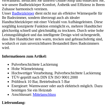
verwandeln. Besuchen Sie unseren Online-Shop und entdecken Sie,
wie unsere Badheizkörper Komfort, Ästhetik und Effizienz in Ihrem
Zuhause harmonisch vereinen.
Unser
Badheizkörper
dient nicht nur als effektive Wärmequelle für
Ihr Badezimmer, sondern überzeugt auch als idealer
Handtuchheizkörper mit einer Vielzahl von Aufhängeleisten. Diese
sorgfältig konzipierte Funktion ermöglicht es, mehrere Handtücher
gleichzeitig schnell und gleichmäßig zu trocknen. Durch seine hohe
Leistungsfähigkeit und das intelligente Design wird sichergestellt,
dass Ihre Handtücher stets warm, trocken und gebrauchsfertig sind,
wodurch er zum unverzichtbaren Bestandteil Ihres Badezimmers
wird.
Informationen zum Artikel:
Pulverbeschichtete Lackierung
Hohe Wärmeleistung
Hochwertiger Verarbeitung. Pulverbeschichtete Lackierung
TÜV-geprüft nach DIN EN ISO 9001:2000
Prüfdruck 10 Bar, Betriebsdruck 5 Bar
Energieart: Warmwasser oder auch elektrisch möglich. Dazu
benötigen Sie ein Heizstab
Anschlussart:
Mittelanschluss
Lieferumfang: