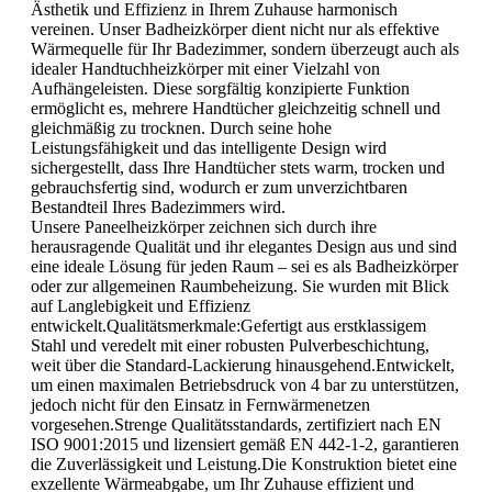
Ästhetik und Effizienz in Ihrem Zuhause harmonisch
vereinen. Unser Badheizkörper dient nicht nur als effektive
Wärmequelle für Ihr Badezimmer, sondern überzeugt auch als
idealer Handtuchheizkörper mit einer Vielzahl von
Aufhängeleisten. Diese sorgfältig konzipierte Funktion
ermöglicht es, mehrere Handtücher gleichzeitig schnell und
gleichmäßig zu trocknen. Durch seine hohe
Leistungsfähigkeit und das intelligente Design wird
sichergestellt, dass Ihre Handtücher stets warm, trocken und
gebrauchsfertig sind, wodurch er zum unverzichtbaren
Bestandteil Ihres Badezimmers wird.
Unsere Paneelheizkörper zeichnen sich durch ihre
herausragende Qualität und ihr elegantes Design aus und sind
eine ideale Lösung für jeden Raum – sei es als Badheizkörper
oder zur allgemeinen Raumbeheizung. Sie wurden mit Blick
auf Langlebigkeit und Effizienz
entwickelt.Qualitätsmerkmale:Gefertigt aus erstklassigem
Stahl und veredelt mit einer robusten Pulverbeschichtung,
weit über die Standard-Lackierung hinausgehend.Entwickelt,
um einen maximalen Betriebsdruck von 4 bar zu unterstützen,
jedoch nicht für den Einsatz in Fernwärmenetzen
vorgesehen.Strenge Qualitätsstandards, zertifiziert nach EN
ISO 9001:2015 und lizensiert gemäß EN 442-1-2, garantieren
die Zuverlässigkeit und Leistung.Die Konstruktion bietet eine
exzellente Wärmeabgabe, um Ihr Zuhause effizient und