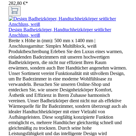
282,80 €*
Design Badheizkörper, Handtuchheizkörper seitlicher
Anschluss, weiß
Breite x Höhe in (mm):
500 mm x 1400 mm
|
Anschlussgarnitur:
Simplex Multilblock, weiß
Produktbeschreibung Erleben Sie den Luxus eines warmen,
einladenden Badezimmers mit unseren hochwertigen
Badheizkörpern, die nicht nur effizient Ihren Raum
erwärmen, sondern auch Ihre Handtücher angenehm wärmen.
Unser Sortiment vereint Funktionalität mit stilvollem Design,
um Ihr Badezimmer in eine moderne Wohlfühloase zu
verwandeln. Besuchen Sie unseren Online-Shop und
entdecken Sie, wie unsere Designheizkörper Komfort,
Ästhetik und Effizienz in Ihrem Zuhause harmonisch
vereinen. Unser Badheizkörper dient nicht nur als effektive
Wärmequelle für Ihr Badezimmer, sondern überzeugt auch als
idealer Handtuchheizkörper mit einer Vielzahl von
Aufhängeleisten. Diese sorgfältig konzipierte Funktion
ermöglicht es, mehrere Handtücher gleichzeitig schnell und
gleichmäßig zu trocknen. Durch seine hohe
Leistungsfähigkeit und das intelligente Design wird