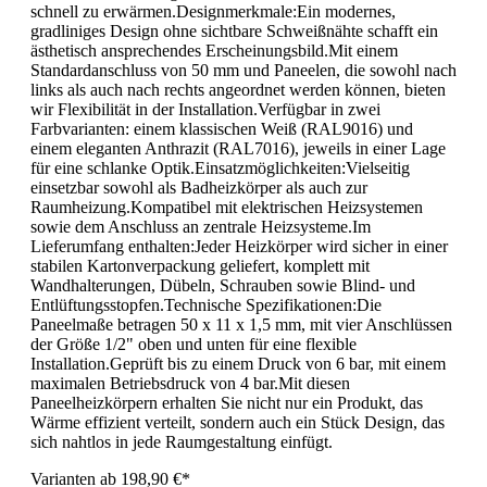
schnell zu erwärmen.Designmerkmale:Ein modernes,
gradliniges Design ohne sichtbare Schweißnähte schafft ein
ästhetisch ansprechendes Erscheinungsbild.Mit einem
Standardanschluss von 50 mm und Paneelen, die sowohl nach
links als auch nach rechts angeordnet werden können, bieten
wir Flexibilität in der Installation.Verfügbar in zwei
Farbvarianten: einem klassischen Weiß (RAL9016) und
einem eleganten Anthrazit (RAL7016), jeweils in einer Lage
für eine schlanke Optik.Einsatzmöglichkeiten:Vielseitig
einsetzbar sowohl als Badheizkörper als auch zur
Raumheizung.Kompatibel mit elektrischen Heizsystemen
sowie dem Anschluss an zentrale Heizsysteme.Im
Lieferumfang enthalten:Jeder Heizkörper wird sicher in einer
stabilen Kartonverpackung geliefert, komplett mit
Wandhalterungen, Dübeln, Schrauben sowie Blind- und
Entlüftungsstopfen.Technische Spezifikationen:Die
Paneelmaße betragen 50 x 11 x 1,5 mm, mit vier Anschlüssen
der Größe 1/2" oben und unten für eine flexible
Installation.Geprüft bis zu einem Druck von 6 bar, mit einem
maximalen Betriebsdruck von 4 bar.Mit diesen
Paneelheizkörpern erhalten Sie nicht nur ein Produkt, das
Wärme effizient verteilt, sondern auch ein Stück Design, das
sich nahtlos in jede Raumgestaltung einfügt.
Varianten ab
198,90 €*