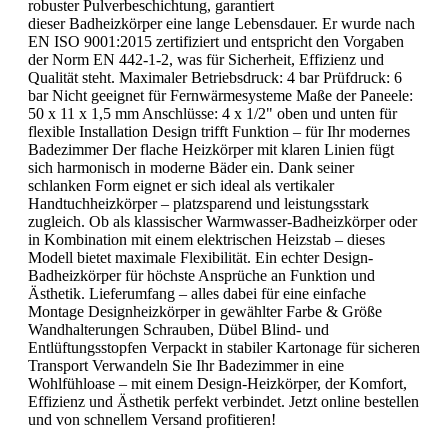
robuster Pulverbeschichtung, garantiert
dieser Badheizkörper eine lange Lebensdauer. Er wurde nach
EN ISO 9001:2015 zertifiziert und entspricht den Vorgaben
der Norm EN 442-1-2, was für Sicherheit, Effizienz und
Qualität steht. Maximaler Betriebsdruck: 4 bar Prüfdruck: 6
bar Nicht geeignet für Fernwärmesysteme Maße der Paneele:
50 x 11 x 1,5 mm Anschlüsse: 4 x 1/2" oben und unten für
flexible Installation Design trifft Funktion – für Ihr modernes
Badezimmer Der flache Heizkörper mit klaren Linien fügt
sich harmonisch in moderne Bäder ein. Dank seiner
schlanken Form eignet er sich ideal als vertikaler
Handtuchheizkörper – platzsparend und leistungsstark
zugleich. Ob als klassischer Warmwasser-Badheizkörper oder
in Kombination mit einem elektrischen Heizstab – dieses
Modell bietet maximale Flexibilität. Ein echter Design-
Badheizkörper für höchste Ansprüche an Funktion und
Ästhetik. Lieferumfang – alles dabei für eine einfache
Montage Designheizkörper in gewählter Farbe & Größe
Wandhalterungen Schrauben, Dübel Blind- und
Entlüftungsstopfen Verpackt in stabiler Kartonage für sicheren
Transport Verwandeln Sie Ihr Badezimmer in eine
Wohlfühloase – mit einem Design-Heizkörper, der Komfort,
Effizienz und Ästhetik perfekt verbindet. Jetzt online bestellen
und von schnellem Versand profitieren!