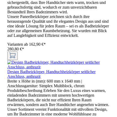
sichergestellt, dass Ihre Handtücher stets warm, trocken und
gebrauchsfertig sind, wodurch er zum unverzichtbaren
Bestandteil Ihres Badezimmers wird.
Unsere Paneelheizkörper zeichnen sich durch ihre
herausragende Qualität und ihr elegantes Design aus und sind
eine ideale Lösung für jeden Raum – sei es als Badheizkörper
oder zur allgemeinen Raumbeheizung. Sie wurden mit Blick
auf Langlebigkeit und Effizienz entwickelt.
Varianten ab
162,90 €*
280,80 €*
Design Badheizkörper, Handtuchheizkörper seitlicher
Anschluss, anthrazit
Breite x Höhe in (mm):
600 mm x 1640 mm
|
Anschlussgarnitur:
Simplex Multiblock, chrom
Produktbeschreibung Erleben Sie den Luxus eines warmen,
einladenden Badezimmers mit unseren hochwertigen
Badheizkörpern, die nicht nur effizient Ihren Raum
erwärmen, sondern auch Ihre Handtücher angenehm wärmen.
Unser Sortiment vereint Funktionalität mit stilvollem Design,
um Ihr Badezimmer in eine moderne Wohlfühloase zu