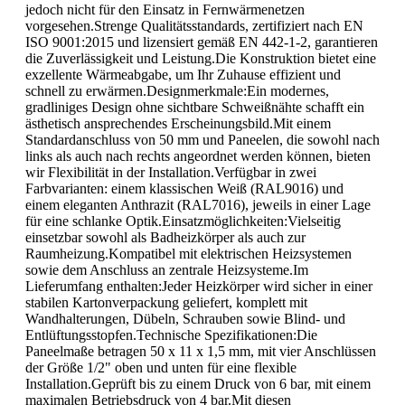
jedoch nicht für den Einsatz in Fernwärmenetzen
vorgesehen.Strenge Qualitätsstandards, zertifiziert nach EN
ISO 9001:2015 und lizensiert gemäß EN 442-1-2, garantieren
die Zuverlässigkeit und Leistung.Die Konstruktion bietet eine
exzellente Wärmeabgabe, um Ihr Zuhause effizient und
schnell zu erwärmen.Designmerkmale:Ein modernes,
gradliniges Design ohne sichtbare Schweißnähte schafft ein
ästhetisch ansprechendes Erscheinungsbild.Mit einem
Standardanschluss von 50 mm und Paneelen, die sowohl nach
links als auch nach rechts angeordnet werden können, bieten
wir Flexibilität in der Installation.Verfügbar in zwei
Farbvarianten: einem klassischen Weiß (RAL9016) und
einem eleganten Anthrazit (RAL7016), jeweils in einer Lage
für eine schlanke Optik.Einsatzmöglichkeiten:Vielseitig
einsetzbar sowohl als Badheizkörper als auch zur
Raumheizung.Kompatibel mit elektrischen Heizsystemen
sowie dem Anschluss an zentrale Heizsysteme.Im
Lieferumfang enthalten:Jeder Heizkörper wird sicher in einer
stabilen Kartonverpackung geliefert, komplett mit
Wandhalterungen, Dübeln, Schrauben sowie Blind- und
Entlüftungsstopfen.Technische Spezifikationen:Die
Paneelmaße betragen 50 x 11 x 1,5 mm, mit vier Anschlüssen
der Größe 1/2" oben und unten für eine flexible
Installation.Geprüft bis zu einem Druck von 6 bar, mit einem
maximalen Betriebsdruck von 4 bar.Mit diesen