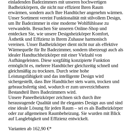
einladenden Badezimmers mit unseren hochwertigen
Badheizkörpern, die nicht nur effizient Ihren Raum
erwärmen, sondern auch Ihre Handtücher angenehm wärmen.
Unser Sortiment vereint Funktionalität mit stilvollem Design,
um Ihr Badezimmer in eine moderne Wohlfühloase zu
verwandeln. Besuchen Sie unseren Online-Shop und
entdecken Sie, wie unsere Designheizkörper Komfort,
Ästhetik und Effizienz in Ihrem Zuhause harmonisch
vereinen. Unser Badheizkörper dient nicht nur als effektive
Wärmequelle für Ihr Badezimmer, sondern überzeugt auch als
idealer Handtuchheizkörper mit einer Vielzahl von
Aufhängeleisten. Diese sorgfältig konzipierte Funktion
ermöglicht es, mehrere Handtücher gleichzeitig schnell und
gleichmäßig zu trocknen. Durch seine hohe
Leistungsfähigkeit und das intelligente Design wird
sichergestellt, dass Ihre Handtücher stets warm, trocken und
gebrauchsfertig sind, wodurch er zum unverzichtbaren
Bestandteil Ihres Badezimmers wird.
Unsere Paneelheizkörper zeichnen sich durch ihre
herausragende Qualität und ihr elegantes Design aus und sind
eine ideale Lösung für jeden Raum – sei es als Badheizkörper
oder zur allgemeinen Raumbeheizung. Sie wurden mit Blick
auf Langlebigkeit und Effizienz entwickelt.
Varianten ab
162,90 €*