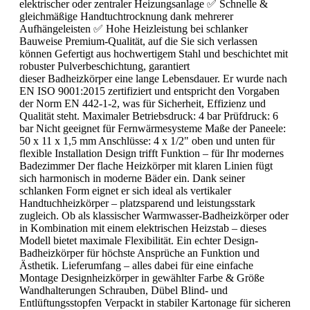
elektrischer oder zentraler Heizungsanlage ✅ Schnelle &
gleichmäßige Handtuchtrocknung dank mehrerer
Aufhängeleisten ✅ Hohe Heizleistung bei schlanker
Bauweise Premium-Qualität, auf die Sie sich verlassen
können Gefertigt aus hochwertigem Stahl und beschichtet mit
robuster Pulverbeschichtung, garantiert
dieser Badheizkörper eine lange Lebensdauer. Er wurde nach
EN ISO 9001:2015 zertifiziert und entspricht den Vorgaben
der Norm EN 442-1-2, was für Sicherheit, Effizienz und
Qualität steht. Maximaler Betriebsdruck: 4 bar Prüfdruck: 6
bar Nicht geeignet für Fernwärmesysteme Maße der Paneele:
50 x 11 x 1,5 mm Anschlüsse: 4 x 1/2" oben und unten für
flexible Installation Design trifft Funktion – für Ihr modernes
Badezimmer Der flache Heizkörper mit klaren Linien fügt
sich harmonisch in moderne Bäder ein. Dank seiner
schlanken Form eignet er sich ideal als vertikaler
Handtuchheizkörper – platzsparend und leistungsstark
zugleich. Ob als klassischer Warmwasser-Badheizkörper oder
in Kombination mit einem elektrischen Heizstab – dieses
Modell bietet maximale Flexibilität. Ein echter Design-
Badheizkörper für höchste Ansprüche an Funktion und
Ästhetik. Lieferumfang – alles dabei für eine einfache
Montage Designheizkörper in gewählter Farbe & Größe
Wandhalterungen Schrauben, Dübel Blind- und
Entlüftungsstopfen Verpackt in stabiler Kartonage für sicheren