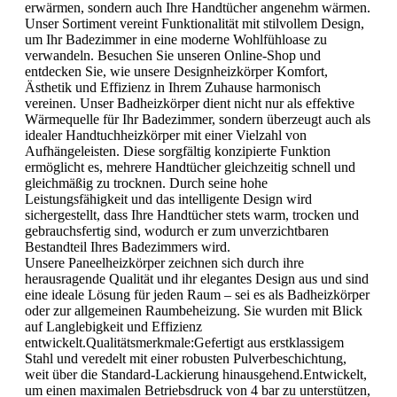
erwärmen, sondern auch Ihre Handtücher angenehm wärmen.
Unser Sortiment vereint Funktionalität mit stilvollem Design,
um Ihr Badezimmer in eine moderne Wohlfühloase zu
verwandeln. Besuchen Sie unseren Online-Shop und
entdecken Sie, wie unsere Designheizkörper Komfort,
Ästhetik und Effizienz in Ihrem Zuhause harmonisch
vereinen. Unser Badheizkörper dient nicht nur als effektive
Wärmequelle für Ihr Badezimmer, sondern überzeugt auch als
idealer Handtuchheizkörper mit einer Vielzahl von
Aufhängeleisten. Diese sorgfältig konzipierte Funktion
ermöglicht es, mehrere Handtücher gleichzeitig schnell und
gleichmäßig zu trocknen. Durch seine hohe
Leistungsfähigkeit und das intelligente Design wird
sichergestellt, dass Ihre Handtücher stets warm, trocken und
gebrauchsfertig sind, wodurch er zum unverzichtbaren
Bestandteil Ihres Badezimmers wird.
Unsere Paneelheizkörper zeichnen sich durch ihre
herausragende Qualität und ihr elegantes Design aus und sind
eine ideale Lösung für jeden Raum – sei es als Badheizkörper
oder zur allgemeinen Raumbeheizung. Sie wurden mit Blick
auf Langlebigkeit und Effizienz
entwickelt.Qualitätsmerkmale:Gefertigt aus erstklassigem
Stahl und veredelt mit einer robusten Pulverbeschichtung,
weit über die Standard-Lackierung hinausgehend.Entwickelt,
um einen maximalen Betriebsdruck von 4 bar zu unterstützen,