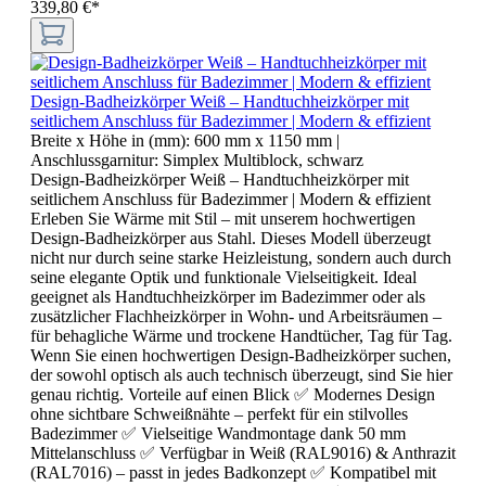
339,80 €*
Design-Badheizkörper Weiß – Handtuchheizkörper mit
seitlichem Anschluss für Badezimmer | Modern & effizient
Breite x Höhe in (mm):
600 mm x 1150 mm
|
Anschlussgarnitur:
Simplex Multiblock, schwarz
Design-Badheizkörper Weiß – Handtuchheizkörper mit
seitlichem Anschluss für Badezimmer | Modern & effizient
Erleben Sie Wärme mit Stil – mit unserem hochwertigen
Design-Badheizkörper aus Stahl. Dieses Modell überzeugt
nicht nur durch seine starke Heizleistung, sondern auch durch
seine elegante Optik und funktionale Vielseitigkeit. Ideal
geeignet als Handtuchheizkörper im Badezimmer oder als
zusätzlicher Flachheizkörper in Wohn- und Arbeitsräumen –
für behagliche Wärme und trockene Handtücher, Tag für Tag.
Wenn Sie einen hochwertigen Design-Badheizkörper suchen,
der sowohl optisch als auch technisch überzeugt, sind Sie hier
genau richtig. Vorteile auf einen Blick ✅ Modernes Design
ohne sichtbare Schweißnähte – perfekt für ein stilvolles
Badezimmer ✅ Vielseitige Wandmontage dank 50 mm
Mittelanschluss ✅ Verfügbar in Weiß (RAL9016) & Anthrazit
(RAL7016) – passt in jedes Badkonzept ✅ Kompatibel mit