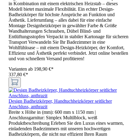
in Kombination mit einem elektrischen Heizstab – dieses
Modell bietet maximale Flexibilität. Ein echter Design-
Badheizkörper für höchste Ansprüche an Funktion und
Ästhetik. Lieferumfang – alles dabei für eine einfache
Montage Designheizkörper in gewählter Farbe & Größe
Wandhalterungen Schrauben, Dübel Blind- und
Entlüftungsstopfen Verpackt in stabiler Kartonage für sicheren
Transport Verwandeln Sie Ihr Badezimmer in eine
Wohlfühloase – mit einem Design-Heizkörper, der Komfort,
Effizienz und Ästhetik perfekt verbindet. Jetzt online bestellen
und von schnellem Versand profitieren!
Varianten ab
198,90 €*
337,80 €*
Design Badheizkörper, Handtuchheizkörper seitlicher
Anschluss, anthrazit
Breite x Höhe in (mm):
600 mm x 1150 mm
|
Anschlussgarnitur:
Simplex Multilblock, weiß
Produktbeschreibung Erleben Sie den Luxus eines warmen,
einladenden Badezimmers mit unseren hochwertigen
Badheizkörpern, die nicht nur effizient Ihren Raum