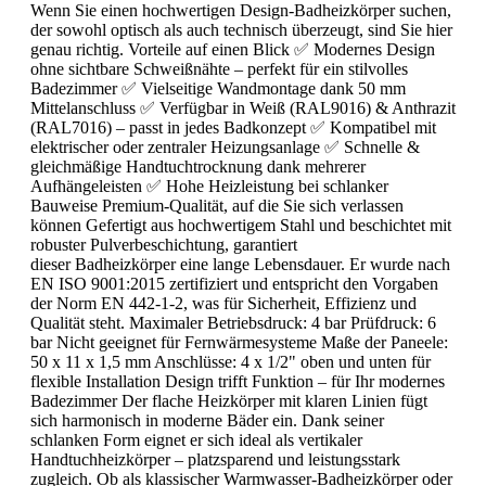
Wenn Sie einen hochwertigen Design-Badheizkörper suchen,
der sowohl optisch als auch technisch überzeugt, sind Sie hier
genau richtig. Vorteile auf einen Blick ✅ Modernes Design
ohne sichtbare Schweißnähte – perfekt für ein stilvolles
Badezimmer ✅ Vielseitige Wandmontage dank 50 mm
Mittelanschluss ✅ Verfügbar in Weiß (RAL9016) & Anthrazit
(RAL7016) – passt in jedes Badkonzept ✅ Kompatibel mit
elektrischer oder zentraler Heizungsanlage ✅ Schnelle &
gleichmäßige Handtuchtrocknung dank mehrerer
Aufhängeleisten ✅ Hohe Heizleistung bei schlanker
Bauweise Premium-Qualität, auf die Sie sich verlassen
können Gefertigt aus hochwertigem Stahl und beschichtet mit
robuster Pulverbeschichtung, garantiert
dieser Badheizkörper eine lange Lebensdauer. Er wurde nach
EN ISO 9001:2015 zertifiziert und entspricht den Vorgaben
der Norm EN 442-1-2, was für Sicherheit, Effizienz und
Qualität steht. Maximaler Betriebsdruck: 4 bar Prüfdruck: 6
bar Nicht geeignet für Fernwärmesysteme Maße der Paneele:
50 x 11 x 1,5 mm Anschlüsse: 4 x 1/2" oben und unten für
flexible Installation Design trifft Funktion – für Ihr modernes
Badezimmer Der flache Heizkörper mit klaren Linien fügt
sich harmonisch in moderne Bäder ein. Dank seiner
schlanken Form eignet er sich ideal als vertikaler
Handtuchheizkörper – platzsparend und leistungsstark
zugleich. Ob als klassischer Warmwasser-Badheizkörper oder