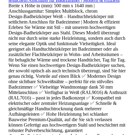
seitlichem Anschluss für Badezimmer | Modern & effizient
Breite x Höhe in (mm):
500 mm x 1640 mm
|
Anschlussgarnitur:
Simplex Multiblock, chrom
Design-Badheizkörper Weiß – Handtuchheizkörper mit
seitlichem Anschluss für Badezimmer | Modern & effizient
Erleben Sie Wärme mit Stil – mit unserem hochwertigen
Design-Badheizkörper aus Stahl. Dieses Modell überzeugt
nicht nur durch seine starke Heizleistung, sondern auch durch
seine elegante Optik und funktionale Vielseitigkeit. Ideal
geeignet als Handtuchheizkörper im Badezimmer oder als
zusätzlicher Flachheizkörper in Wohn- und Arbeitsräumen –
für behagliche Wärme und trockene Handtücher, Tag für Tag.
Wenn Sie einen hochwertigen Design-Badheizkörper suchen,
der sowohl optisch als auch technisch überzeugt, sind Sie hier
genau richtig. Vorteile auf einen Blick ✅ Modernes Design
ohne sichtbare Schweißnähte – perfekt für ein stilvolles
Badezimmer ✅ Vielseitige Wandmontage dank 50 mm
Mittelanschluss ✅ Verfügbar in Weiß (RAL9016) & Anthrazit
(RAL7016) – passt in jedes Badkonzept ✅ Kompatibel mit
elektrischer oder zentraler Heizungsanlage ✅ Schnelle &
gleichmäßige Handtuchtrocknung dank mehrerer
Aufhängeleisten ✅ Hohe Heizleistung bei schlanker
Bauweise Premium-Qualität, auf die Sie sich verlassen
können Gefertigt aus hochwertigem Stahl und beschichtet mit
robuster Pulverbeschichtung, garantiert