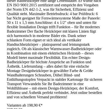
dieser Badheizkörper eine lange Lebensdauer. Er wurde nach
EN ISO 9001:2015 zertifiziert und entspricht den Vorgaben
der Norm EN 442-1-2, was für Sicherheit, Effizienz und
Qualität steht. Maximaler Betriebsdruck: 4 bar Prüfdruck: 6
bar Nicht geeignet für Fernwärmesysteme Maße der Paneele:
50 x 11 x 1,5 mm Anschlüsse: 4 x 1/2" oben und unten für
flexible Installation Design trifft Funktion – für Ihr modernes
Badezimmer Der flache Heizkörper mit klaren Linien fügt
sich harmonisch in moderne Bäder ein. Dank seiner
schlanken Form eignet er sich ideal als vertikaler
Handtuchheizkörper – platzsparend und leistungsstark
zugleich. Ob als klassischer Warmwasser-Badheizkörper oder
in Kombination mit einem elektrischen Heizstab – dieses
Modell bietet maximale Flexibilität. Ein echter Design-
Badheizkörper für höchste Ansprüche an Funktion und
Ästhetik. Lieferumfang – alles dabei für eine einfache
Montage Designheizkörper in gewählter Farbe & Größe
Wandhalterungen Schrauben, Dübel Blind- und
Entlüftungsstopfen Verpackt in stabiler Kartonage für sicheren
Transport Verwandeln Sie Ihr Badezimmer in eine
Wohlfühloase – mit einem Design-Heizkörper, der Komfort,
Effizienz und Ästhetik perfekt verbindet. Jetzt online bestellen
und von schnellem Versand profitieren!
Varianten ab
198,90 €*