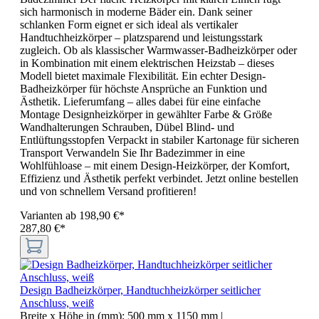
sich harmonisch in moderne Bäder ein. Dank seiner
schlanken Form eignet er sich ideal als vertikaler
Handtuchheizkörper – platzsparend und leistungsstark
zugleich. Ob als klassischer Warmwasser-Badheizkörper oder
in Kombination mit einem elektrischen Heizstab – dieses
Modell bietet maximale Flexibilität. Ein echter Design-
Badheizkörper für höchste Ansprüche an Funktion und
Ästhetik. Lieferumfang – alles dabei für eine einfache
Montage Designheizkörper in gewählter Farbe & Größe
Wandhalterungen Schrauben, Dübel Blind- und
Entlüftungsstopfen Verpackt in stabiler Kartonage für sicheren
Transport Verwandeln Sie Ihr Badezimmer in eine
Wohlfühloase – mit einem Design-Heizkörper, der Komfort,
Effizienz und Ästhetik perfekt verbindet. Jetzt online bestellen
und von schnellem Versand profitieren!
Varianten ab
198,90 €*
287,80 €*
Design Badheizkörper, Handtuchheizkörper seitlicher
Anschluss, weiß
Breite x Höhe in (mm):
500 mm x 1150 mm
|