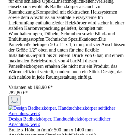
für eine schlanke Optik.Einsatzmöglichkeiten:Vielseitig
einsetzbar sowohl als Badheizkörper als auch zur
Raumheizung.Kompatibel mit elektrischen Heizsystemen
sowie dem Anschluss an zentrale Heizsysteme.Im
Lieferumfang enthalten:Jeder Heizkörper wird sicher in einer
stabilen Kartonverpackung geliefert, komplett mit
Wandhalterungen, Dübeln, Schrauben sowie Blind- und
Entlüftungsstopfen.Technische Spezifikationen:Die
Paneelmaße betragen 50 x 11 x 1,5 mm, mit vier Anschlüssen
der Größe 1/2" oben und unten für eine flexible
Installation.Geprüft bis zu einem Druck von 6 bar, mit einem
maximalen Betriebsdruck von 4 bar.Mit diesen
Paneelheizkörpern erhalten Sie nicht nur ein Produkt, das
Wärme effizient verteilt, sondern auch ein Stück Design, das
sich nahtlos in jede Raumgestaltung einfügt.
Varianten ab
198,90 €*
282,80 €*
Design Badheizkörper, Handtuchheizkörper seitlicher
Anschluss, weiß
Breite x Höhe in (mm):
500 mm x 1400 mm
|