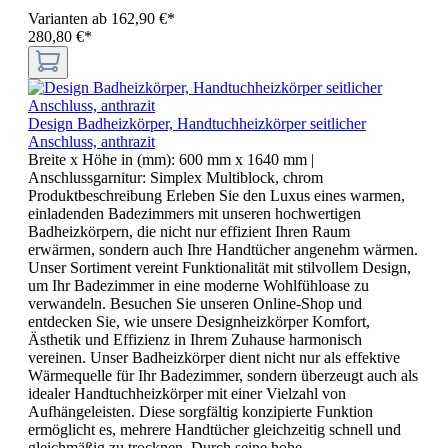
Varianten ab
162,90 €*
280,80 €*
Design Badheizkörper, Handtuchheizkörper seitlicher
Anschluss, anthrazit
Breite x Höhe in (mm):
600 mm x 1640 mm
|
Anschlussgarnitur:
Simplex Multiblock, chrom
Produktbeschreibung Erleben Sie den Luxus eines warmen,
einladenden Badezimmers mit unseren hochwertigen
Badheizkörpern, die nicht nur effizient Ihren Raum
erwärmen, sondern auch Ihre Handtücher angenehm wärmen.
Unser Sortiment vereint Funktionalität mit stilvollem Design,
um Ihr Badezimmer in eine moderne Wohlfühloase zu
verwandeln. Besuchen Sie unseren Online-Shop und
entdecken Sie, wie unsere Designheizkörper Komfort,
Ästhetik und Effizienz in Ihrem Zuhause harmonisch
vereinen. Unser Badheizkörper dient nicht nur als effektive
Wärmequelle für Ihr Badezimmer, sondern überzeugt auch als
idealer Handtuchheizkörper mit einer Vielzahl von
Aufhängeleisten. Diese sorgfältig konzipierte Funktion
ermöglicht es, mehrere Handtücher gleichzeitig schnell und
gleichmäßig zu trocknen. Durch seine hohe