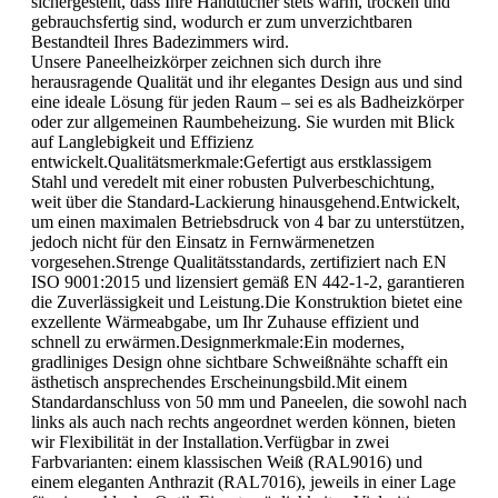
sichergestellt, dass Ihre Handtücher stets warm, trocken und
gebrauchsfertig sind, wodurch er zum unverzichtbaren
Bestandteil Ihres Badezimmers wird.
Unsere Paneelheizkörper zeichnen sich durch ihre
herausragende Qualität und ihr elegantes Design aus und sind
eine ideale Lösung für jeden Raum – sei es als Badheizkörper
oder zur allgemeinen Raumbeheizung. Sie wurden mit Blick
auf Langlebigkeit und Effizienz
entwickelt.Qualitätsmerkmale:Gefertigt aus erstklassigem
Stahl und veredelt mit einer robusten Pulverbeschichtung,
weit über die Standard-Lackierung hinausgehend.Entwickelt,
um einen maximalen Betriebsdruck von 4 bar zu unterstützen,
jedoch nicht für den Einsatz in Fernwärmenetzen
vorgesehen.Strenge Qualitätsstandards, zertifiziert nach EN
ISO 9001:2015 und lizensiert gemäß EN 442-1-2, garantieren
die Zuverlässigkeit und Leistung.Die Konstruktion bietet eine
exzellente Wärmeabgabe, um Ihr Zuhause effizient und
schnell zu erwärmen.Designmerkmale:Ein modernes,
gradliniges Design ohne sichtbare Schweißnähte schafft ein
ästhetisch ansprechendes Erscheinungsbild.Mit einem
Standardanschluss von 50 mm und Paneelen, die sowohl nach
links als auch nach rechts angeordnet werden können, bieten
wir Flexibilität in der Installation.Verfügbar in zwei
Farbvarianten: einem klassischen Weiß (RAL9016) und
einem eleganten Anthrazit (RAL7016), jeweils in einer Lage