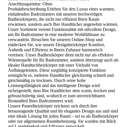
Anschlussgarnitur:
Ohne
Produktbeschreibung Erleben Sie den Luxus eines warmen,
einladenden Badezimmers mit unseren hochwertigen
Badheizkörpern, die nicht nur effizient Ihren Raum
erwärmen, sondern auch Ihre Handtücher angenehm wärmen.
Unser Sortiment vereint Funktionalität mit stilvollem Design,
um Ihr Badezimmer in eine moderne Wohlfühloase zu
verwandeln. Besuchen Sie unseren Online-Shop und
entdecken Sie, wie unsere Designheizkörper Komfort,
Ästhetik und Effizienz in Ihrem Zuhause harmonisch
vereinen. Unser Badheizkörper dient nicht nur als effektive
Wärmequelle für Ihr Badezimmer, sondern überzeugt auch als
idealer Handtuchheizkörper mit einer Vielzahl von
Aufhängeleisten. Diese sorgfältig konzipierte Funktion
ermöglicht es, mehrere Handtücher gleichzeitig schnell und
gleichmäßig zu trocknen. Durch seine hohe
Leistungsfähigkeit und das intelligente Design wird
sichergestellt, dass Ihre Handtücher stets warm, trocken und
gebrauchsfertig sind, wodurch er zum unverzichtbaren
Bestandteil Ihres Badezimmers wird.
Unsere Paneelheizkörper zeichnen sich durch ihre
herausragende Qualität und ihr elegantes Design aus und sind
eine ideale Lösung für jeden Raum – sei es als Badheizkörper
oder zur allgemeinen Raumbeheizung. Sie wurden mit Blick
auf Langlebigkeit und Effizienz entwickelt.