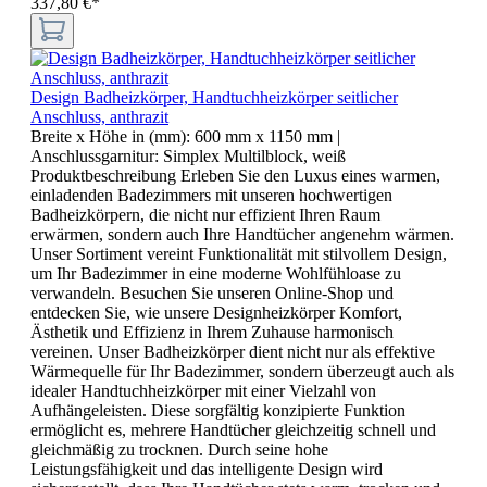
337,80 €*
Design Badheizkörper, Handtuchheizkörper seitlicher
Anschluss, anthrazit
Breite x Höhe in (mm):
600 mm x 1150 mm
|
Anschlussgarnitur:
Simplex Multilblock, weiß
Produktbeschreibung Erleben Sie den Luxus eines warmen,
einladenden Badezimmers mit unseren hochwertigen
Badheizkörpern, die nicht nur effizient Ihren Raum
erwärmen, sondern auch Ihre Handtücher angenehm wärmen.
Unser Sortiment vereint Funktionalität mit stilvollem Design,
um Ihr Badezimmer in eine moderne Wohlfühloase zu
verwandeln. Besuchen Sie unseren Online-Shop und
entdecken Sie, wie unsere Designheizkörper Komfort,
Ästhetik und Effizienz in Ihrem Zuhause harmonisch
vereinen. Unser Badheizkörper dient nicht nur als effektive
Wärmequelle für Ihr Badezimmer, sondern überzeugt auch als
idealer Handtuchheizkörper mit einer Vielzahl von
Aufhängeleisten. Diese sorgfältig konzipierte Funktion
ermöglicht es, mehrere Handtücher gleichzeitig schnell und
gleichmäßig zu trocknen. Durch seine hohe
Leistungsfähigkeit und das intelligente Design wird