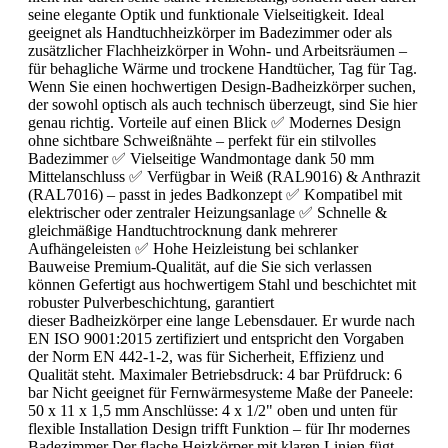
seine elegante Optik und funktionale Vielseitigkeit. Ideal
geeignet als Handtuchheizkörper im Badezimmer oder als
zusätzlicher Flachheizkörper in Wohn- und Arbeitsräumen –
für behagliche Wärme und trockene Handtücher, Tag für Tag.
Wenn Sie einen hochwertigen Design-Badheizkörper suchen,
der sowohl optisch als auch technisch überzeugt, sind Sie hier
genau richtig. Vorteile auf einen Blick ✅ Modernes Design
ohne sichtbare Schweißnähte – perfekt für ein stilvolles
Badezimmer ✅ Vielseitige Wandmontage dank 50 mm
Mittelanschluss ✅ Verfügbar in Weiß (RAL9016) & Anthrazit
(RAL7016) – passt in jedes Badkonzept ✅ Kompatibel mit
elektrischer oder zentraler Heizungsanlage ✅ Schnelle &
gleichmäßige Handtuchtrocknung dank mehrerer
Aufhängeleisten ✅ Hohe Heizleistung bei schlanker
Bauweise Premium-Qualität, auf die Sie sich verlassen
können Gefertigt aus hochwertigem Stahl und beschichtet mit
robuster Pulverbeschichtung, garantiert
dieser Badheizkörper eine lange Lebensdauer. Er wurde nach
EN ISO 9001:2015 zertifiziert und entspricht den Vorgaben
der Norm EN 442-1-2, was für Sicherheit, Effizienz und
Qualität steht. Maximaler Betriebsdruck: 4 bar Prüfdruck: 6
bar Nicht geeignet für Fernwärmesysteme Maße der Paneele:
50 x 11 x 1,5 mm Anschlüsse: 4 x 1/2" oben und unten für
flexible Installation Design trifft Funktion – für Ihr modernes
Badezimmer Der flache Heizkörper mit klaren Linien fügt