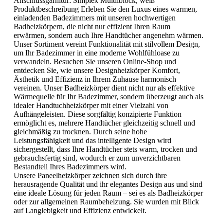
Anschlussgarnitur:
Simplex Multilblock, weiß
Produktbeschreibung Erleben Sie den Luxus eines warmen,
einladenden Badezimmers mit unseren hochwertigen
Badheizkörpern, die nicht nur effizient Ihren Raum
erwärmen, sondern auch Ihre Handtücher angenehm wärmen.
Unser Sortiment vereint Funktionalität mit stilvollem Design,
um Ihr Badezimmer in eine moderne Wohlfühloase zu
verwandeln. Besuchen Sie unseren Online-Shop und
entdecken Sie, wie unsere Designheizkörper Komfort,
Ästhetik und Effizienz in Ihrem Zuhause harmonisch
vereinen. Unser Badheizkörper dient nicht nur als effektive
Wärmequelle für Ihr Badezimmer, sondern überzeugt auch als
idealer Handtuchheizkörper mit einer Vielzahl von
Aufhängeleisten. Diese sorgfältig konzipierte Funktion
ermöglicht es, mehrere Handtücher gleichzeitig schnell und
gleichmäßig zu trocknen. Durch seine hohe
Leistungsfähigkeit und das intelligente Design wird
sichergestellt, dass Ihre Handtücher stets warm, trocken und
gebrauchsfertig sind, wodurch er zum unverzichtbaren
Bestandteil Ihres Badezimmers wird.
Unsere Paneelheizkörper zeichnen sich durch ihre
herausragende Qualität und ihr elegantes Design aus und sind
eine ideale Lösung für jeden Raum – sei es als Badheizkörper
oder zur allgemeinen Raumbeheizung. Sie wurden mit Blick
auf Langlebigkeit und Effizienz entwickelt.