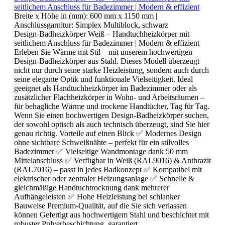
seitlichem Anschluss für Badezimmer | Modern & effizient
Breite x Höhe in (mm):
600 mm x 1150 mm
|
Anschlussgarnitur:
Simplex Multiblock, schwarz
Design-Badheizkörper Weiß – Handtuchheizkörper mit
seitlichem Anschluss für Badezimmer | Modern & effizient
Erleben Sie Wärme mit Stil – mit unserem hochwertigen
Design-Badheizkörper aus Stahl. Dieses Modell überzeugt
nicht nur durch seine starke Heizleistung, sondern auch durch
seine elegante Optik und funktionale Vielseitigkeit. Ideal
geeignet als Handtuchheizkörper im Badezimmer oder als
zusätzlicher Flachheizkörper in Wohn- und Arbeitsräumen –
für behagliche Wärme und trockene Handtücher, Tag für Tag.
Wenn Sie einen hochwertigen Design-Badheizkörper suchen,
der sowohl optisch als auch technisch überzeugt, sind Sie hier
genau richtig. Vorteile auf einen Blick ✅ Modernes Design
ohne sichtbare Schweißnähte – perfekt für ein stilvolles
Badezimmer ✅ Vielseitige Wandmontage dank 50 mm
Mittelanschluss ✅ Verfügbar in Weiß (RAL9016) & Anthrazit
(RAL7016) – passt in jedes Badkonzept ✅ Kompatibel mit
elektrischer oder zentraler Heizungsanlage ✅ Schnelle &
gleichmäßige Handtuchtrocknung dank mehrerer
Aufhängeleisten ✅ Hohe Heizleistung bei schlanker
Bauweise Premium-Qualität, auf die Sie sich verlassen
können Gefertigt aus hochwertigem Stahl und beschichtet mit
robuster Pulverbeschichtung, garantiert