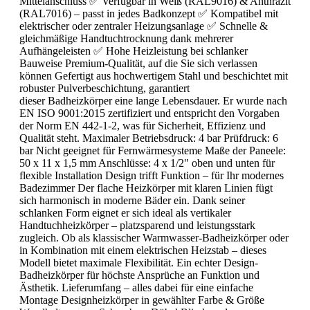
Mittelanschluss ✅ Verfügbar in Weiß (RAL9016) & Anthrazit
(RAL7016) – passt in jedes Badkonzept ✅ Kompatibel mit
elektrischer oder zentraler Heizungsanlage ✅ Schnelle &
gleichmäßige Handtuchtrocknung dank mehrerer
Aufhängeleisten ✅ Hohe Heizleistung bei schlanker
Bauweise Premium-Qualität, auf die Sie sich verlassen
können Gefertigt aus hochwertigem Stahl und beschichtet mit
robuster Pulverbeschichtung, garantiert
dieser Badheizkörper eine lange Lebensdauer. Er wurde nach
EN ISO 9001:2015 zertifiziert und entspricht den Vorgaben
der Norm EN 442-1-2, was für Sicherheit, Effizienz und
Qualität steht. Maximaler Betriebsdruck: 4 bar Prüfdruck: 6
bar Nicht geeignet für Fernwärmesysteme Maße der Paneele:
50 x 11 x 1,5 mm Anschlüsse: 4 x 1/2" oben und unten für
flexible Installation Design trifft Funktion – für Ihr modernes
Badezimmer Der flache Heizkörper mit klaren Linien fügt
sich harmonisch in moderne Bäder ein. Dank seiner
schlanken Form eignet er sich ideal als vertikaler
Handtuchheizkörper – platzsparend und leistungsstark
zugleich. Ob als klassischer Warmwasser-Badheizkörper oder
in Kombination mit einem elektrischen Heizstab – dieses
Modell bietet maximale Flexibilität. Ein echter Design-
Badheizkörper für höchste Ansprüche an Funktion und
Ästhetik. Lieferumfang – alles dabei für eine einfache
Montage Designheizkörper in gewählter Farbe & Größe