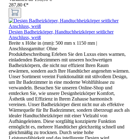
287,80 €*
Design Badheizkörper, Handtuchheizkörper seitlicher
Anschluss, weiß
Breite x Höhe in (mm):
500 mm x 1150 mm
|
Anschlussgarnitur:
Ohne
Produktbeschreibung Erleben Sie den Luxus eines warmen,
einladenden Badezimmers mit unseren hochwertigen
Badheizkörpern, die nicht nur effizient Ihren Raum
erwärmen, sondern auch Ihre Handtücher angenehm wärmen.
Unser Sortiment vereint Funktionalität mit stilvollem Design,
um Ihr Badezimmer in eine moderne Wohlfühloase zu
verwandeln. Besuchen Sie unseren Online-Shop und
entdecken Sie, wie unsere Designheizkörper Komfort,
Ästhetik und Effizienz in Ihrem Zuhause harmonisch
vereinen. Unser Badheizkörper dient nicht nur als effektive
Wärmequelle für Ihr Badezimmer, sondern überzeugt auch als
idealer Handtuchheizkörper mit einer Vielzahl von
Aufhängeleisten. Diese sorgfältig konzipierte Funktion
ermöglicht es, mehrere Handtücher gleichzeitig schnell und
gleichmäßig zu trocknen. Durch seine hohe
Leistungsfähigkeit und das intelligente Design wird