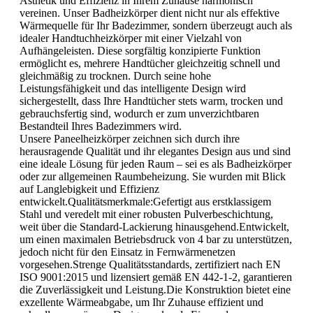
Ästhetik und Effizienz in Ihrem Zuhause harmonisch
vereinen. Unser Badheizkörper dient nicht nur als effektive
Wärmequelle für Ihr Badezimmer, sondern überzeugt auch als
idealer Handtuchheizkörper mit einer Vielzahl von
Aufhängeleisten. Diese sorgfältig konzipierte Funktion
ermöglicht es, mehrere Handtücher gleichzeitig schnell und
gleichmäßig zu trocknen. Durch seine hohe
Leistungsfähigkeit und das intelligente Design wird
sichergestellt, dass Ihre Handtücher stets warm, trocken und
gebrauchsfertig sind, wodurch er zum unverzichtbaren
Bestandteil Ihres Badezimmers wird.
Unsere Paneelheizkörper zeichnen sich durch ihre
herausragende Qualität und ihr elegantes Design aus und sind
eine ideale Lösung für jeden Raum – sei es als Badheizkörper
oder zur allgemeinen Raumbeheizung. Sie wurden mit Blick
auf Langlebigkeit und Effizienz
entwickelt.Qualitätsmerkmale:Gefertigt aus erstklassigem
Stahl und veredelt mit einer robusten Pulverbeschichtung,
weit über die Standard-Lackierung hinausgehend.Entwickelt,
um einen maximalen Betriebsdruck von 4 bar zu unterstützen,
jedoch nicht für den Einsatz in Fernwärmenetzen
vorgesehen.Strenge Qualitätsstandards, zertifiziert nach EN
ISO 9001:2015 und lizensiert gemäß EN 442-1-2, garantieren
die Zuverlässigkeit und Leistung.Die Konstruktion bietet eine
exzellente Wärmeabgabe, um Ihr Zuhause effizient und