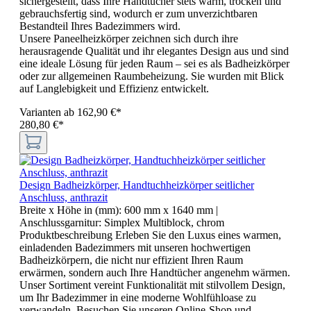
sichergestellt, dass Ihre Handtücher stets warm, trocken und
gebrauchsfertig sind, wodurch er zum unverzichtbaren
Bestandteil Ihres Badezimmers wird.
Unsere Paneelheizkörper zeichnen sich durch ihre
herausragende Qualität und ihr elegantes Design aus und sind
eine ideale Lösung für jeden Raum – sei es als Badheizkörper
oder zur allgemeinen Raumbeheizung. Sie wurden mit Blick
auf Langlebigkeit und Effizienz entwickelt.
Varianten ab
162,90 €*
280,80 €*
Design Badheizkörper, Handtuchheizkörper seitlicher
Anschluss, anthrazit
Breite x Höhe in (mm):
600 mm x 1640 mm
|
Anschlussgarnitur:
Simplex Multiblock, chrom
Produktbeschreibung Erleben Sie den Luxus eines warmen,
einladenden Badezimmers mit unseren hochwertigen
Badheizkörpern, die nicht nur effizient Ihren Raum
erwärmen, sondern auch Ihre Handtücher angenehm wärmen.
Unser Sortiment vereint Funktionalität mit stilvollem Design,
um Ihr Badezimmer in eine moderne Wohlfühloase zu
verwandeln. Besuchen Sie unseren Online-Shop und