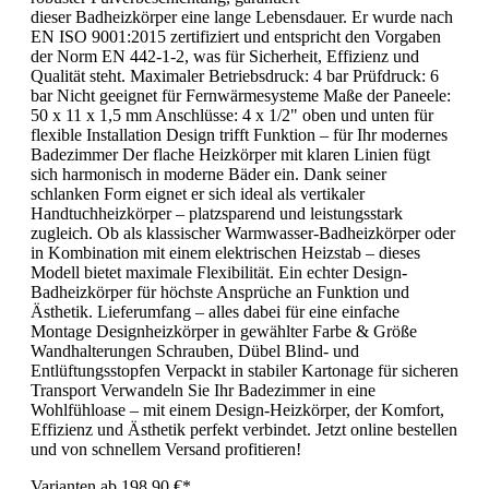
dieser Badheizkörper eine lange Lebensdauer. Er wurde nach
EN ISO 9001:2015 zertifiziert und entspricht den Vorgaben
der Norm EN 442-1-2, was für Sicherheit, Effizienz und
Qualität steht. Maximaler Betriebsdruck: 4 bar Prüfdruck: 6
bar Nicht geeignet für Fernwärmesysteme Maße der Paneele:
50 x 11 x 1,5 mm Anschlüsse: 4 x 1/2" oben und unten für
flexible Installation Design trifft Funktion – für Ihr modernes
Badezimmer Der flache Heizkörper mit klaren Linien fügt
sich harmonisch in moderne Bäder ein. Dank seiner
schlanken Form eignet er sich ideal als vertikaler
Handtuchheizkörper – platzsparend und leistungsstark
zugleich. Ob als klassischer Warmwasser-Badheizkörper oder
in Kombination mit einem elektrischen Heizstab – dieses
Modell bietet maximale Flexibilität. Ein echter Design-
Badheizkörper für höchste Ansprüche an Funktion und
Ästhetik. Lieferumfang – alles dabei für eine einfache
Montage Designheizkörper in gewählter Farbe & Größe
Wandhalterungen Schrauben, Dübel Blind- und
Entlüftungsstopfen Verpackt in stabiler Kartonage für sicheren
Transport Verwandeln Sie Ihr Badezimmer in eine
Wohlfühloase – mit einem Design-Heizkörper, der Komfort,
Effizienz und Ästhetik perfekt verbindet. Jetzt online bestellen
und von schnellem Versand profitieren!
Varianten ab
198,90 €*