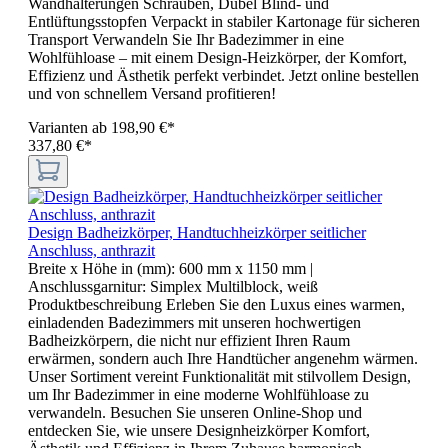
Wandhalterungen Schrauben, Dübel Blind- und
Entlüftungsstopfen Verpackt in stabiler Kartonage für sicheren
Transport Verwandeln Sie Ihr Badezimmer in eine
Wohlfühloase – mit einem Design-Heizkörper, der Komfort,
Effizienz und Ästhetik perfekt verbindet. Jetzt online bestellen
und von schnellem Versand profitieren!
Varianten ab
198,90 €*
337,80 €*
Design Badheizkörper, Handtuchheizkörper seitlicher
Anschluss, anthrazit
Breite x Höhe in (mm):
600 mm x 1150 mm
|
Anschlussgarnitur:
Simplex Multilblock, weiß
Produktbeschreibung Erleben Sie den Luxus eines warmen,
einladenden Badezimmers mit unseren hochwertigen
Badheizkörpern, die nicht nur effizient Ihren Raum
erwärmen, sondern auch Ihre Handtücher angenehm wärmen.
Unser Sortiment vereint Funktionalität mit stilvollem Design,
um Ihr Badezimmer in eine moderne Wohlfühloase zu
verwandeln. Besuchen Sie unseren Online-Shop und
entdecken Sie, wie unsere Designheizkörper Komfort,