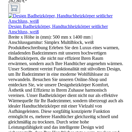
282,80 €*
Design Badheizkörper, Handtuchheizkörper seitlicher
Anschluss, weiß
Breite x Höhe in (mm):
500 mm x 1400 mm
|
Anschlussgarnitur:
Simplex Multilblock, weiß
Produktbeschreibung Erleben Sie den Luxus eines warmen,
einladenden Badezimmers mit unseren hochwertigen
Badheizkörpern, die nicht nur effizient Ihren Raum
erwärmen, sondern auch Ihre Handtücher angenehm wärmen.
Unser Sortiment vereint Funktionalität mit stilvollem Design,
um Ihr Badezimmer in eine moderne Wohlfühloase zu
verwandeln. Besuchen Sie unseren Online-Shop und
entdecken Sie, wie unsere Designheizkörper Komfort,
Ästhetik und Effizienz in Ihrem Zuhause harmonisch
vereinen. Unser Badheizkörper dient nicht nur als effektive
Wärmequelle für Ihr Badezimmer, sondern überzeugt auch als
idealer Handtuchheizkörper mit einer Vielzahl von
Aufhängeleisten. Diese sorgfältig konzipierte Funktion
ermöglicht es, mehrere Handtücher gleichzeitig schnell und
gleichmäßig zu trocknen. Durch seine hohe
Leistungsfähigkeit und das intelligente Design wird