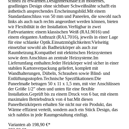
schnell zu erwärmen.Designmerkmale:Ein modernes,
gradliniges Design ohne sichtbare Schweißnähte schafft ein
ästhetisch ansprechendes Erscheinungsbild.Mit einem
Standardanschluss von 50 mm und Paneelen, die sowohl nach
links als auch nach rechts angeordnet werden können, bieten
wir Flexibilität in der Installation.Verfügbar in zwei
Farbvarianten: einem klassischen Weiß (RAL9016) und
einem eleganten Anthrazit (RAL7016), jeweils in einer Lage
für eine schlanke Optik.Einsatzmöglichkeiten:Vielseitig
einsetzbar sowohl als Badheizkörper als auch zur
Raumheizung.Kompatibel mit elektrischen Heizsystemen
sowie dem Anschluss an zentrale Heizsysteme.Im
Lieferumfang enthalten:Jeder Heizkörper wird sicher in einer
stabilen Kartonverpackung geliefert, komplett mit
Wandhalterungen, Dübeln, Schrauben sowie Blind- und
Entlüftungsstopfen.Technische Spezifikationen:Die
Paneelmaße betragen 50 x 11 x 1,5 mm, mit vier Anschlüssen
der Größe 1/2" oben und unten für eine flexible
Installation.Geprüft bis zu einem Druck von 6 bar, mit einem
maximalen Betriebsdruck von 4 bar.Mit diesen
Paneelheizkörpern erhalten Sie nicht nur ein Produkt, das
Wärme effizient verteilt, sondern auch ein Stück Design, das
sich nahtlos in jede Raumgestaltung einfügt.
Varianten ab
198,90 €*