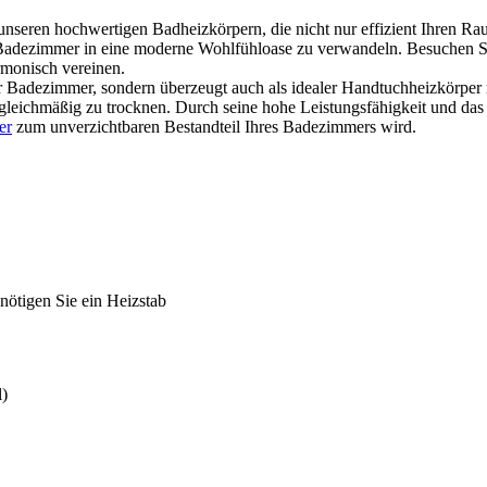
unseren hochwertigen Badheizkörpern, die nicht nur effizient Ihren
hr Badezimmer in eine moderne Wohlfühloase zu verwandeln. Besuchen 
rmonisch vereinen.
hr Badezimmer, sondern überzeugt auch als idealer Handtuchheizkörper m
leichmäßig zu trocknen. Durch seine hohe Leistungsfähigkeit und das in
er
zum unverzichtbaren Bestandteil Ihres Badezimmers wird.
nötigen Sie ein Heizstab
l)