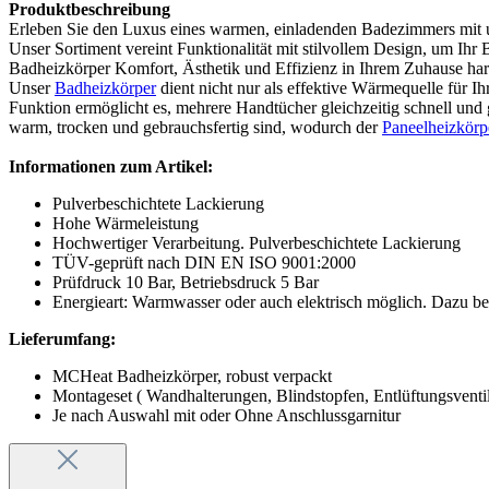
Produktbeschreibung
Erleben Sie den Luxus eines warmen, einladenden Badezimmers mit 
Unser Sortiment vereint Funktionalität mit stilvollem Design, um I
Badheizkörper Komfort, Ästhetik und Effizienz in Ihrem Zuhause ha
Unser
Badheizkörper
dient nicht nur als effektive Wärmequelle für I
Funktion ermöglicht es, mehrere Handtücher gleichzeitig schnell und g
warm, trocken und gebrauchsfertig sind, wodurch der
Paneelheizkörp
Informationen zum Artikel:
Pulverbeschichtete Lackierung
Hohe Wärmeleistung
Hochwertiger Verarbeitung. Pulverbeschichtete Lackierung
TÜV-geprüft nach DIN EN ISO 9001:2000
Prüfdruck 10 Bar, Betriebsdruck 5 Bar
Energieart: Warmwasser oder auch elektrisch möglich. Dazu be
Lieferumfang:
MCHeat Badheizkörper, robust verpackt
Montageset ( Wandhalterungen, Blindstopfen, Entlüftungsventi
Je nach Auswahl mit oder Ohne Anschlussgarnitur