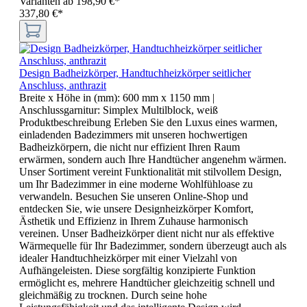
Varianten ab
198,90 €*
337,80 €*
Design Badheizkörper, Handtuchheizkörper seitlicher
Anschluss, anthrazit
Breite x Höhe in (mm):
600 mm x 1150 mm
|
Anschlussgarnitur:
Simplex Multilblock, weiß
Produktbeschreibung Erleben Sie den Luxus eines warmen,
einladenden Badezimmers mit unseren hochwertigen
Badheizkörpern, die nicht nur effizient Ihren Raum
erwärmen, sondern auch Ihre Handtücher angenehm wärmen.
Unser Sortiment vereint Funktionalität mit stilvollem Design,
um Ihr Badezimmer in eine moderne Wohlfühloase zu
verwandeln. Besuchen Sie unseren Online-Shop und
entdecken Sie, wie unsere Designheizkörper Komfort,
Ästhetik und Effizienz in Ihrem Zuhause harmonisch
vereinen. Unser Badheizkörper dient nicht nur als effektive
Wärmequelle für Ihr Badezimmer, sondern überzeugt auch als
idealer Handtuchheizkörper mit einer Vielzahl von
Aufhängeleisten. Diese sorgfältig konzipierte Funktion
ermöglicht es, mehrere Handtücher gleichzeitig schnell und
gleichmäßig zu trocknen. Durch seine hohe