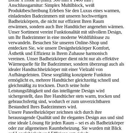
Anschlussgarnitur:
Simplex Multilblock, weiß
Produktbeschreibung Erleben Sie den Luxus eines warmen,
einladenden Badezimmers mit unseren hochwertigen
Badheizkörpern, die nicht nur effizient Ihren Raum
erwärmen, sondern auch Ihre Handtücher angenehm wärmen.
Unser Sortiment vereint Funktionalität mit stilvollem Design,
um Ihr Badezimmer in eine moderne Wohlfühloase zu
verwandeln. Besuchen Sie unseren Online-Shop und
entdecken Sie, wie unsere Designheizkörper Komfort,
Ästhetik und Effizienz in Ihrem Zuhause harmonisch
vereinen. Unser Badheizkörper dient nicht nur als effektive
Wärmequelle für Ihr Badezimmer, sondern überzeugt auch als
idealer Handtuchheizkörper mit einer Vielzahl von
Aufhängeleisten. Diese sorgfältig konzipierte Funktion
ermöglicht es, mehrere Handtücher gleichzeitig schnell und
gleichmäßig zu trocknen. Durch seine hohe
Leistungsfähigkeit und das intelligente Design wird
sichergestellt, dass Ihre Handtücher stets warm, trocken und
gebrauchsfertig sind, wodurch er zum unverzichtbaren
Bestandteil Ihres Badezimmers wird.
Unsere Paneelheizkörper zeichnen sich durch ihre
herausragende Qualität und ihr elegantes Design aus und sind
eine ideale Lösung für jeden Raum – sei es als Badheizkörper
oder zur allgemeinen Raumbeheizung. Sie wurden mit Blick