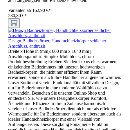
auf Langlebigkeit und Effizienz entwickelt.
Varianten ab
162,90 €*
280,80 €*
Design Badheizkörper, Handtuchheizkörper seitlicher
Anschluss, anthrazit
Breite x Höhe in (mm):
600 mm x 1640 mm
|
Anschlussgarnitur:
Simplex Multiblock, chrom
Produktbeschreibung Erleben Sie den Luxus eines warmen,
einladenden Badezimmers mit unseren hochwertigen
Badheizkörpern, die nicht nur effizient Ihren Raum
erwärmen, sondern auch Ihre Handtücher angenehm wärmen.
Unser Sortiment vereint Funktionalität mit stilvollem Design,
um Ihr Badezimmer in eine moderne Wohlfühloase zu
verwandeln. Besuchen Sie unseren Online-Shop und
entdecken Sie, wie unsere Designheizkörper Komfort,
Ästhetik und Effizienz in Ihrem Zuhause harmonisch
vereinen. Unser Badheizkörper dient nicht nur als effektive
Wärmequelle für Ihr Badezimmer, sondern überzeugt auch als
idealer Handtuchheizkörper mit einer Vielzahl von
Aufhängeleisten. Diese sorgfältig konzipierte Funktion
ermöglicht es, mehrere Handtücher gleichzeitig schnell und