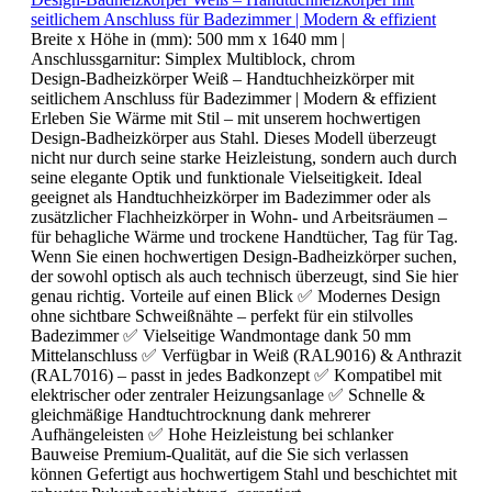
seitlichem Anschluss für Badezimmer | Modern & effizient
Breite x Höhe in (mm):
500 mm x 1640 mm
|
Anschlussgarnitur:
Simplex Multiblock, chrom
Design-Badheizkörper Weiß – Handtuchheizkörper mit
seitlichem Anschluss für Badezimmer | Modern & effizient
Erleben Sie Wärme mit Stil – mit unserem hochwertigen
Design-Badheizkörper aus Stahl. Dieses Modell überzeugt
nicht nur durch seine starke Heizleistung, sondern auch durch
seine elegante Optik und funktionale Vielseitigkeit. Ideal
geeignet als Handtuchheizkörper im Badezimmer oder als
zusätzlicher Flachheizkörper in Wohn- und Arbeitsräumen –
für behagliche Wärme und trockene Handtücher, Tag für Tag.
Wenn Sie einen hochwertigen Design-Badheizkörper suchen,
der sowohl optisch als auch technisch überzeugt, sind Sie hier
genau richtig. Vorteile auf einen Blick ✅ Modernes Design
ohne sichtbare Schweißnähte – perfekt für ein stilvolles
Badezimmer ✅ Vielseitige Wandmontage dank 50 mm
Mittelanschluss ✅ Verfügbar in Weiß (RAL9016) & Anthrazit
(RAL7016) – passt in jedes Badkonzept ✅ Kompatibel mit
elektrischer oder zentraler Heizungsanlage ✅ Schnelle &
gleichmäßige Handtuchtrocknung dank mehrerer
Aufhängeleisten ✅ Hohe Heizleistung bei schlanker
Bauweise Premium-Qualität, auf die Sie sich verlassen
können Gefertigt aus hochwertigem Stahl und beschichtet mit