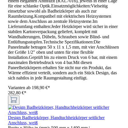
einem eleganten Anthrazit (RAL7016), jeweils in einer Lage
für eine schlanke Optik.Einsatzmöglichkeiten:Vielseitig
einsetzbar sowohl als Badheizkörper als auch zur
Raumheizung.Kompatibel mit elektrischen Heizsystemen
sowie dem Anschluss an zentrale Heizsysteme.Im
Lieferumfang enthalten:Jeder Heizkörper wird sicher in einer
stabilen Kartonverpackung geliefert, komplett mit
Wandhalterungen, Dübeln, Schrauben sowie Blind- und
Entlüftungsstopfen.Technische Spezifikationen:Die
Paneelmaße betragen 50 x 11 x 1,5 mm, mit vier Anschlüssen
der Größe 1/2" oben und unten für eine flexible
Installation.Geprüft bis zu einem Druck von 6 bar, mit einem
maximalen Betriebsdruck von 4 bar.Mit diesen
Paneelheizkörpern erhalten Sie nicht nur ein Produkt, das
Wärme effizient verteilt, sondern auch ein Stück Design, das
sich nahtlos in jede Raumgestaltung einfügt.
Varianten ab
198,90 €*
282,80 €*
Design Badheizkörper, Handtuchheizkörper seitlicher
Anschluss, weiß
Breite x Höhe in (mm):
500 mm x 1400 mm
|