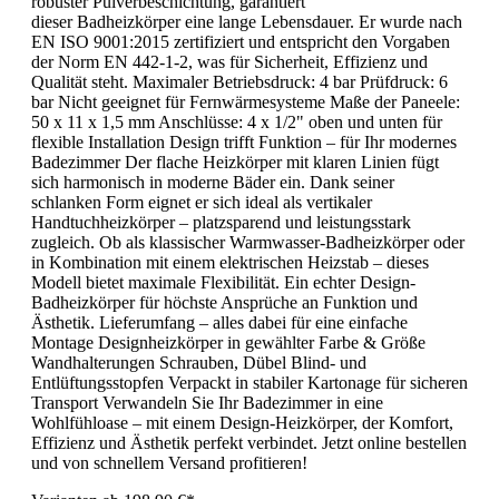
robuster Pulverbeschichtung, garantiert
dieser Badheizkörper eine lange Lebensdauer. Er wurde nach
EN ISO 9001:2015 zertifiziert und entspricht den Vorgaben
der Norm EN 442-1-2, was für Sicherheit, Effizienz und
Qualität steht. Maximaler Betriebsdruck: 4 bar Prüfdruck: 6
bar Nicht geeignet für Fernwärmesysteme Maße der Paneele:
50 x 11 x 1,5 mm Anschlüsse: 4 x 1/2" oben und unten für
flexible Installation Design trifft Funktion – für Ihr modernes
Badezimmer Der flache Heizkörper mit klaren Linien fügt
sich harmonisch in moderne Bäder ein. Dank seiner
schlanken Form eignet er sich ideal als vertikaler
Handtuchheizkörper – platzsparend und leistungsstark
zugleich. Ob als klassischer Warmwasser-Badheizkörper oder
in Kombination mit einem elektrischen Heizstab – dieses
Modell bietet maximale Flexibilität. Ein echter Design-
Badheizkörper für höchste Ansprüche an Funktion und
Ästhetik. Lieferumfang – alles dabei für eine einfache
Montage Designheizkörper in gewählter Farbe & Größe
Wandhalterungen Schrauben, Dübel Blind- und
Entlüftungsstopfen Verpackt in stabiler Kartonage für sicheren
Transport Verwandeln Sie Ihr Badezimmer in eine
Wohlfühloase – mit einem Design-Heizkörper, der Komfort,
Effizienz und Ästhetik perfekt verbindet. Jetzt online bestellen
und von schnellem Versand profitieren!