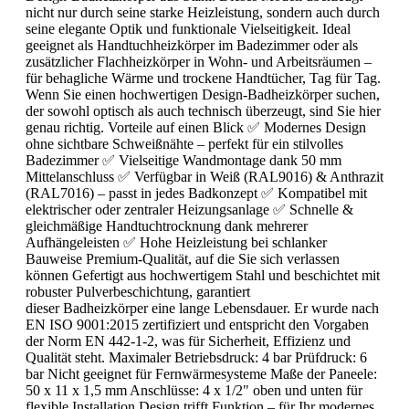
nicht nur durch seine starke Heizleistung, sondern auch durch
seine elegante Optik und funktionale Vielseitigkeit. Ideal
geeignet als Handtuchheizkörper im Badezimmer oder als
zusätzlicher Flachheizkörper in Wohn- und Arbeitsräumen –
für behagliche Wärme und trockene Handtücher, Tag für Tag.
Wenn Sie einen hochwertigen Design-Badheizkörper suchen,
der sowohl optisch als auch technisch überzeugt, sind Sie hier
genau richtig. Vorteile auf einen Blick ✅ Modernes Design
ohne sichtbare Schweißnähte – perfekt für ein stilvolles
Badezimmer ✅ Vielseitige Wandmontage dank 50 mm
Mittelanschluss ✅ Verfügbar in Weiß (RAL9016) & Anthrazit
(RAL7016) – passt in jedes Badkonzept ✅ Kompatibel mit
elektrischer oder zentraler Heizungsanlage ✅ Schnelle &
gleichmäßige Handtuchtrocknung dank mehrerer
Aufhängeleisten ✅ Hohe Heizleistung bei schlanker
Bauweise Premium-Qualität, auf die Sie sich verlassen
können Gefertigt aus hochwertigem Stahl und beschichtet mit
robuster Pulverbeschichtung, garantiert
dieser Badheizkörper eine lange Lebensdauer. Er wurde nach
EN ISO 9001:2015 zertifiziert und entspricht den Vorgaben
der Norm EN 442-1-2, was für Sicherheit, Effizienz und
Qualität steht. Maximaler Betriebsdruck: 4 bar Prüfdruck: 6
bar Nicht geeignet für Fernwärmesysteme Maße der Paneele:
50 x 11 x 1,5 mm Anschlüsse: 4 x 1/2" oben und unten für
flexible Installation Design trifft Funktion – für Ihr modernes