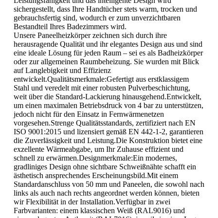
Leistungsfähigkeit und das intelligente Design wird
sichergestellt, dass Ihre Handtücher stets warm, trocken und
gebrauchsfertig sind, wodurch er zum unverzichtbaren
Bestandteil Ihres Badezimmers wird.
Unsere Paneelheizkörper zeichnen sich durch ihre
herausragende Qualität und ihr elegantes Design aus und sind
eine ideale Lösung für jeden Raum – sei es als Badheizkörper
oder zur allgemeinen Raumbeheizung. Sie wurden mit Blick
auf Langlebigkeit und Effizienz
entwickelt.Qualitätsmerkmale:Gefertigt aus erstklassigem
Stahl und veredelt mit einer robusten Pulverbeschichtung,
weit über die Standard-Lackierung hinausgehend.Entwickelt,
um einen maximalen Betriebsdruck von 4 bar zu unterstützen,
jedoch nicht für den Einsatz in Fernwärmenetzen
vorgesehen.Strenge Qualitätsstandards, zertifiziert nach EN
ISO 9001:2015 und lizensiert gemäß EN 442-1-2, garantieren
die Zuverlässigkeit und Leistung.Die Konstruktion bietet eine
exzellente Wärmeabgabe, um Ihr Zuhause effizient und
schnell zu erwärmen.Designmerkmale:Ein modernes,
gradliniges Design ohne sichtbare Schweißnähte schafft ein
ästhetisch ansprechendes Erscheinungsbild.Mit einem
Standardanschluss von 50 mm und Paneelen, die sowohl nach
links als auch nach rechts angeordnet werden können, bieten
wir Flexibilität in der Installation.Verfügbar in zwei
Farbvarianten: einem klassischen Weiß (RAL9016) und