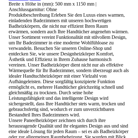
Breite x Höhe in (mm):
500 mm x 1150 mm
|
Anschlussgarnitur:
Ohne
Produktbeschreibung Erleben Sie den Luxus eines warmen,
einladenden Badezimmers mit unseren hochwertigen
Badheizkörpern, die nicht nur effizient Ihren Raum
erwärmen, sondern auch Ihre Handtücher angenehm wärmen.
Unser Sortiment vereint Funktionalität mit stilvollem Design,
um Ihr Badezimmer in eine moderne Wohlfühloase zu
verwandeln. Besuchen Sie unseren Online-Shop und
entdecken Sie, wie unsere Designheizkörper Komfort,
Ästhetik und Effizienz in Ihrem Zuhause harmonisch
vereinen. Unser Badheizkörper dient nicht nur als effektive
Wärmequelle für Ihr Badezimmer, sondern überzeugt auch als
idealer Handtuchheizkörper mit einer Vielzahl von
Aufhängeleisten. Diese sorgfältig konzipierte Funktion
ermöglicht es, mehrere Handtücher gleichzeitig schnell und
gleichmäßig zu trocknen. Durch seine hohe
Leistungsfähigkeit und das intelligente Design wird
sichergestellt, dass Ihre Handtücher stets warm, trocken und
gebrauchsfertig sind, wodurch er zum unverzichtbaren
Bestandteil Ihres Badezimmers wird.
Unsere Paneelheizkörper zeichnen sich durch ihre
herausragende Qualität und ihr elegantes Design aus und sind
eine ideale Lösung für jeden Raum – sei es als Badheizkörper
oder zur allgemeinen Raumbeheizung. Sie wurden mit Blick