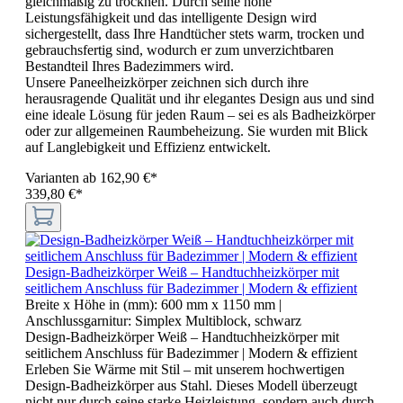
gleichmäßig zu trocknen. Durch seine hohe
Leistungsfähigkeit und das intelligente Design wird
sichergestellt, dass Ihre Handtücher stets warm, trocken und
gebrauchsfertig sind, wodurch er zum unverzichtbaren
Bestandteil Ihres Badezimmers wird.
Unsere Paneelheizkörper zeichnen sich durch ihre
herausragende Qualität und ihr elegantes Design aus und sind
eine ideale Lösung für jeden Raum – sei es als Badheizkörper
oder zur allgemeinen Raumbeheizung. Sie wurden mit Blick
auf Langlebigkeit und Effizienz entwickelt.
Varianten ab
162,90 €*
339,80 €*
Design-Badheizkörper Weiß – Handtuchheizkörper mit
seitlichem Anschluss für Badezimmer | Modern & effizient
Breite x Höhe in (mm):
600 mm x 1150 mm
|
Anschlussgarnitur:
Simplex Multiblock, schwarz
Design-Badheizkörper Weiß – Handtuchheizkörper mit
seitlichem Anschluss für Badezimmer | Modern & effizient
Erleben Sie Wärme mit Stil – mit unserem hochwertigen
Design-Badheizkörper aus Stahl. Dieses Modell überzeugt
nicht nur durch seine starke Heizleistung, sondern auch durch