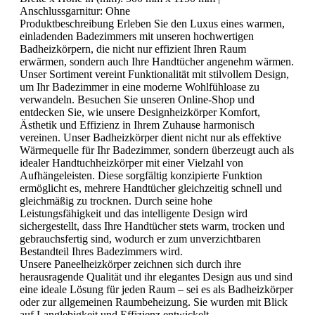
Anschlussgarnitur:
Ohne
Produktbeschreibung Erleben Sie den Luxus eines warmen,
einladenden Badezimmers mit unseren hochwertigen
Badheizkörpern, die nicht nur effizient Ihren Raum
erwärmen, sondern auch Ihre Handtücher angenehm wärmen.
Unser Sortiment vereint Funktionalität mit stilvollem Design,
um Ihr Badezimmer in eine moderne Wohlfühloase zu
verwandeln. Besuchen Sie unseren Online-Shop und
entdecken Sie, wie unsere Designheizkörper Komfort,
Ästhetik und Effizienz in Ihrem Zuhause harmonisch
vereinen. Unser Badheizkörper dient nicht nur als effektive
Wärmequelle für Ihr Badezimmer, sondern überzeugt auch als
idealer Handtuchheizkörper mit einer Vielzahl von
Aufhängeleisten. Diese sorgfältig konzipierte Funktion
ermöglicht es, mehrere Handtücher gleichzeitig schnell und
gleichmäßig zu trocknen. Durch seine hohe
Leistungsfähigkeit und das intelligente Design wird
sichergestellt, dass Ihre Handtücher stets warm, trocken und
gebrauchsfertig sind, wodurch er zum unverzichtbaren
Bestandteil Ihres Badezimmers wird.
Unsere Paneelheizkörper zeichnen sich durch ihre
herausragende Qualität und ihr elegantes Design aus und sind
eine ideale Lösung für jeden Raum – sei es als Badheizkörper
oder zur allgemeinen Raumbeheizung. Sie wurden mit Blick
auf Langlebigkeit und Effizienz entwickelt.