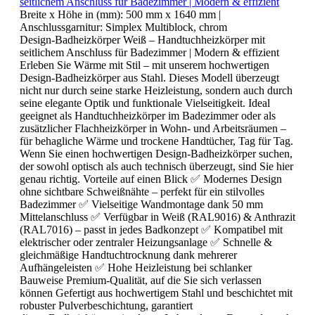
seitlichem Anschluss für Badezimmer | Modern & effizient
Breite x Höhe in (mm):
500 mm x 1640 mm
|
Anschlussgarnitur:
Simplex Multiblock, chrom
Design-Badheizkörper Weiß – Handtuchheizkörper mit
seitlichem Anschluss für Badezimmer | Modern & effizient
Erleben Sie Wärme mit Stil – mit unserem hochwertigen
Design-Badheizkörper aus Stahl. Dieses Modell überzeugt
nicht nur durch seine starke Heizleistung, sondern auch durch
seine elegante Optik und funktionale Vielseitigkeit. Ideal
geeignet als Handtuchheizkörper im Badezimmer oder als
zusätzlicher Flachheizkörper in Wohn- und Arbeitsräumen –
für behagliche Wärme und trockene Handtücher, Tag für Tag.
Wenn Sie einen hochwertigen Design-Badheizkörper suchen,
der sowohl optisch als auch technisch überzeugt, sind Sie hier
genau richtig. Vorteile auf einen Blick ✅ Modernes Design
ohne sichtbare Schweißnähte – perfekt für ein stilvolles
Badezimmer ✅ Vielseitige Wandmontage dank 50 mm
Mittelanschluss ✅ Verfügbar in Weiß (RAL9016) & Anthrazit
(RAL7016) – passt in jedes Badkonzept ✅ Kompatibel mit
elektrischer oder zentraler Heizungsanlage ✅ Schnelle &
gleichmäßige Handtuchtrocknung dank mehrerer
Aufhängeleisten ✅ Hohe Heizleistung bei schlanker
Bauweise Premium-Qualität, auf die Sie sich verlassen
können Gefertigt aus hochwertigem Stahl und beschichtet mit
robuster Pulverbeschichtung, garantiert