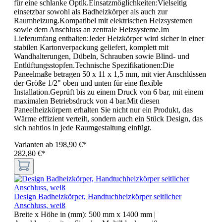
für eine schlanke Optik.Einsatzmöglichkeiten:Vielseitig
einsetzbar sowohl als Badheizkörper als auch zur
Raumheizung.Kompatibel mit elektrischen Heizsystemen
sowie dem Anschluss an zentrale Heizsysteme.Im
Lieferumfang enthalten:Jeder Heizkörper wird sicher in einer
stabilen Kartonverpackung geliefert, komplett mit
Wandhalterungen, Dübeln, Schrauben sowie Blind- und
Entlüftungsstopfen.Technische Spezifikationen:Die
Paneelmaße betragen 50 x 11 x 1,5 mm, mit vier Anschlüssen
der Größe 1/2" oben und unten für eine flexible
Installation.Geprüft bis zu einem Druck von 6 bar, mit einem
maximalen Betriebsdruck von 4 bar.Mit diesen
Paneelheizkörpern erhalten Sie nicht nur ein Produkt, das
Wärme effizient verteilt, sondern auch ein Stück Design, das
sich nahtlos in jede Raumgestaltung einfügt.
Varianten ab
198,90 €*
282,80 €*
Design Badheizkörper, Handtuchheizkörper seitlicher
Anschluss, weiß
Breite x Höhe in (mm):
500 mm x 1400 mm
|