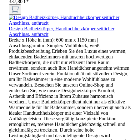
337,80 €*
Design Badheizkörper, Handtuchheizkörper seitlicher
Anschluss, anthrazit
Breite x Höhe in (mm):
600 mm x 1150 mm
|
Anschlussgarnitur:
Simplex Multilblock, weiß
Produktbeschreibung Erleben Sie den Luxus eines warmen,
einladenden Badezimmers mit unseren hochwertigen
Badheizkörpern, die nicht nur effizient Ihren Raum
erwärmen, sondern auch Ihre Handtücher angenehm wärmen.
Unser Sortiment vereint Funktionalität mit stilvollem Design,
um Ihr Badezimmer in eine moderne Wohlfühloase zu
verwandeln. Besuchen Sie unseren Online-Shop und
entdecken Sie, wie unsere Designheizkörper Komfort,
Ästhetik und Effizienz in Ihrem Zuhause harmonisch
vereinen. Unser Badheizkörper dient nicht nur als effektive
Wärmequelle für Ihr Badezimmer, sondern überzeugt auch als
idealer Handtuchheizkörper mit einer Vielzahl von
Aufhängeleisten. Diese sorgfältig konzipierte Funktion
ermöglicht es, mehrere Handtücher gleichzeitig schnell und
gleichmäßig zu trocknen. Durch seine hohe
Leistungsfähigkeit und das intelligente Design wird