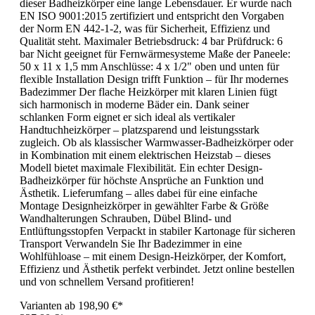
dieser Badheizkörper eine lange Lebensdauer. Er wurde nach
EN ISO 9001:2015 zertifiziert und entspricht den Vorgaben
der Norm EN 442-1-2, was für Sicherheit, Effizienz und
Qualität steht. Maximaler Betriebsdruck: 4 bar Prüfdruck: 6
bar Nicht geeignet für Fernwärmesysteme Maße der Paneele:
50 x 11 x 1,5 mm Anschlüsse: 4 x 1/2" oben und unten für
flexible Installation Design trifft Funktion – für Ihr modernes
Badezimmer Der flache Heizkörper mit klaren Linien fügt
sich harmonisch in moderne Bäder ein. Dank seiner
schlanken Form eignet er sich ideal als vertikaler
Handtuchheizkörper – platzsparend und leistungsstark
zugleich. Ob als klassischer Warmwasser-Badheizkörper oder
in Kombination mit einem elektrischen Heizstab – dieses
Modell bietet maximale Flexibilität. Ein echter Design-
Badheizkörper für höchste Ansprüche an Funktion und
Ästhetik. Lieferumfang – alles dabei für eine einfache
Montage Designheizkörper in gewählter Farbe & Größe
Wandhalterungen Schrauben, Dübel Blind- und
Entlüftungsstopfen Verpackt in stabiler Kartonage für sicheren
Transport Verwandeln Sie Ihr Badezimmer in eine
Wohlfühloase – mit einem Design-Heizkörper, der Komfort,
Effizienz und Ästhetik perfekt verbindet. Jetzt online bestellen
und von schnellem Versand profitieren!
Varianten ab
198,90 €*