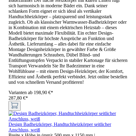
Badezimmer Der flache Heizkörper mit klaren Linien fügt
sich harmonisch in moderne Bäder ein. Dank seiner
schlanken Form eignet er sich ideal als vertikaler
Handtuchheizkörper – platzsparend und leistungsstark
zugleich. Ob als klassischer Warmwasser-Badheizkörper oder
in Kombination mit einem elektrischen Heizstab – dieses
Modell bietet maximale Flexibilität. Ein echter Design-
Badheizkörper für höchste Ansprüche an Funktion und
Ästhetik. Lieferumfang – alles dabei für eine einfache
Montage Designheizkörper in gewählter Farbe & Größe
Wandhalterungen Schrauben, Dübel Blind- und
Entlüftungsstopfen Verpackt in stabiler Kartonage für sicheren
Transport Verwandeln Sie Ihr Badezimmer in eine
Wohlfühloase – mit einem Design-Heizkörper, der Komfort,
Effizienz und Ästhetik perfekt verbindet. Jetzt online bestellen
und von schnellem Versand profitieren!
Varianten ab
198,90 €*
287,80 €*
Design Badheizkörper, Handtuchheizkörper seitlicher
Anschluss, weiß
Breite x Höhe in (mm):
500 mm x 1150 mm
|