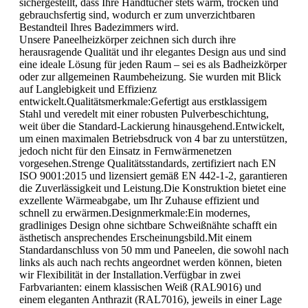
sichergestellt, dass Ihre Handtücher stets warm, trocken und
gebrauchsfertig sind, wodurch er zum unverzichtbaren
Bestandteil Ihres Badezimmers wird.
Unsere Paneelheizkörper zeichnen sich durch ihre
herausragende Qualität und ihr elegantes Design aus und sind
eine ideale Lösung für jeden Raum – sei es als Badheizkörper
oder zur allgemeinen Raumbeheizung. Sie wurden mit Blick
auf Langlebigkeit und Effizienz
entwickelt.Qualitätsmerkmale:Gefertigt aus erstklassigem
Stahl und veredelt mit einer robusten Pulverbeschichtung,
weit über die Standard-Lackierung hinausgehend.Entwickelt,
um einen maximalen Betriebsdruck von 4 bar zu unterstützen,
jedoch nicht für den Einsatz in Fernwärmenetzen
vorgesehen.Strenge Qualitätsstandards, zertifiziert nach EN
ISO 9001:2015 und lizensiert gemäß EN 442-1-2, garantieren
die Zuverlässigkeit und Leistung.Die Konstruktion bietet eine
exzellente Wärmeabgabe, um Ihr Zuhause effizient und
schnell zu erwärmen.Designmerkmale:Ein modernes,
gradliniges Design ohne sichtbare Schweißnähte schafft ein
ästhetisch ansprechendes Erscheinungsbild.Mit einem
Standardanschluss von 50 mm und Paneelen, die sowohl nach
links als auch nach rechts angeordnet werden können, bieten
wir Flexibilität in der Installation.Verfügbar in zwei
Farbvarianten: einem klassischen Weiß (RAL9016) und
einem eleganten Anthrazit (RAL7016), jeweils in einer Lage