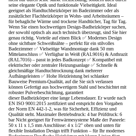
seine elegante Optik und funktionale Vielseitigkeit. Ideal
geeignet als Handtuchheizkörper im Badezimmer oder als
zusätzlicher Flachheizkörper in Wohn- und Arbeitsräumen –
für behagliche Wärme und trockene Handtücher, Tag für Tag.
Wenn Sie einen hochwertigen Design-Badheizkörper suchen,
der sowohl optisch als auch technisch überzeugt, sind Sie hier
genau richtig. Vorteile auf einen Blick ✅ Modernes Design
ohne sichtbare Schweißnähte – perfekt für ein stilvolles
Badezimmer ✅ Vielseitige Wandmontage dank 50 mm
Mittelanschluss ✅ Verfügbar in Weiß (RAL9016) & Anthrazit
(RAL7016) – passt in jedes Badkonzept ✅ Kompatibel mit
elektrischer oder zentraler Heizungsanlage ✅ Schnelle &
gleichmäßige Handtuchtrocknung dank mehrerer
Aufhängeleisten ✅ Hohe Heizleistung bei schlanker
Bauweise Premium-Qualität, auf die Sie sich verlassen
können Gefertigt aus hochwertigem Stahl und beschichtet mit
robuster Pulverbeschichtung, garantiert
dieser Badheizkörper eine lange Lebensdauer. Er wurde nach
EN ISO 9001:2015 zertifiziert und entspricht den Vorgaben
der Norm EN 442-1-2, was für Sicherheit, Effizienz und
Qualität steht. Maximaler Betriebsdruck: 4 bar Prüfdruck: 6
bar Nicht geeignet für Fernwärmesysteme Maße der Paneele:
50 x 11 x 1,5 mm Anschlüsse: 4 x 1/2" oben und unten für
flexible Installation Design trifft Funktion – für Ihr modernes