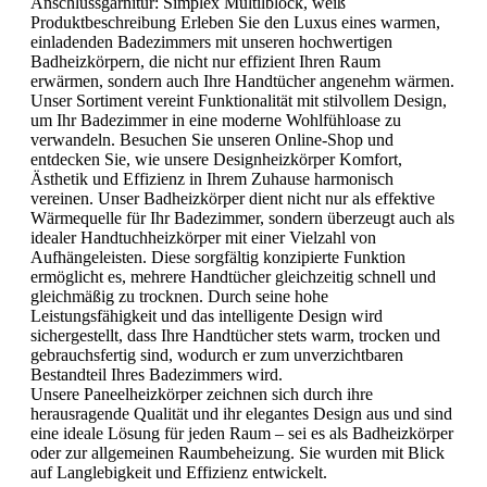
Anschlussgarnitur:
Simplex Multilblock, weiß
Produktbeschreibung Erleben Sie den Luxus eines warmen,
einladenden Badezimmers mit unseren hochwertigen
Badheizkörpern, die nicht nur effizient Ihren Raum
erwärmen, sondern auch Ihre Handtücher angenehm wärmen.
Unser Sortiment vereint Funktionalität mit stilvollem Design,
um Ihr Badezimmer in eine moderne Wohlfühloase zu
verwandeln. Besuchen Sie unseren Online-Shop und
entdecken Sie, wie unsere Designheizkörper Komfort,
Ästhetik und Effizienz in Ihrem Zuhause harmonisch
vereinen. Unser Badheizkörper dient nicht nur als effektive
Wärmequelle für Ihr Badezimmer, sondern überzeugt auch als
idealer Handtuchheizkörper mit einer Vielzahl von
Aufhängeleisten. Diese sorgfältig konzipierte Funktion
ermöglicht es, mehrere Handtücher gleichzeitig schnell und
gleichmäßig zu trocknen. Durch seine hohe
Leistungsfähigkeit und das intelligente Design wird
sichergestellt, dass Ihre Handtücher stets warm, trocken und
gebrauchsfertig sind, wodurch er zum unverzichtbaren
Bestandteil Ihres Badezimmers wird.
Unsere Paneelheizkörper zeichnen sich durch ihre
herausragende Qualität und ihr elegantes Design aus und sind
eine ideale Lösung für jeden Raum – sei es als Badheizkörper
oder zur allgemeinen Raumbeheizung. Sie wurden mit Blick
auf Langlebigkeit und Effizienz entwickelt.