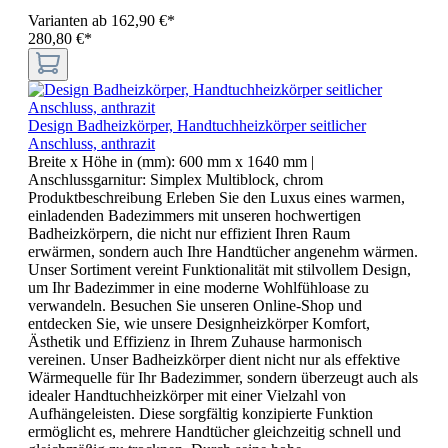
Varianten ab
162,90 €*
280,80 €*
Design Badheizkörper, Handtuchheizkörper seitlicher
Anschluss, anthrazit
Breite x Höhe in (mm):
600 mm x 1640 mm
|
Anschlussgarnitur:
Simplex Multiblock, chrom
Produktbeschreibung Erleben Sie den Luxus eines warmen,
einladenden Badezimmers mit unseren hochwertigen
Badheizkörpern, die nicht nur effizient Ihren Raum
erwärmen, sondern auch Ihre Handtücher angenehm wärmen.
Unser Sortiment vereint Funktionalität mit stilvollem Design,
um Ihr Badezimmer in eine moderne Wohlfühloase zu
verwandeln. Besuchen Sie unseren Online-Shop und
entdecken Sie, wie unsere Designheizkörper Komfort,
Ästhetik und Effizienz in Ihrem Zuhause harmonisch
vereinen. Unser Badheizkörper dient nicht nur als effektive
Wärmequelle für Ihr Badezimmer, sondern überzeugt auch als
idealer Handtuchheizkörper mit einer Vielzahl von
Aufhängeleisten. Diese sorgfältig konzipierte Funktion
ermöglicht es, mehrere Handtücher gleichzeitig schnell und