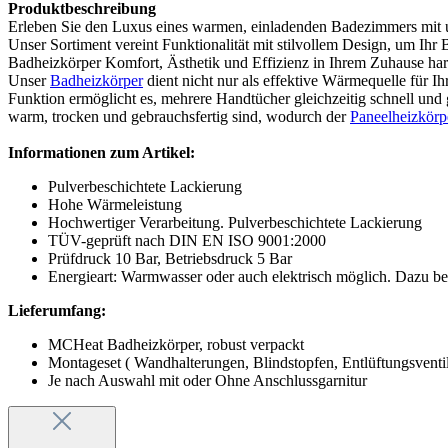
Produktbeschreibung
Erleben Sie den Luxus eines warmen, einladenden Badezimmers mit 
Unser Sortiment vereint Funktionalität mit stilvollem Design, um I
Badheizkörper Komfort, Ästhetik und Effizienz in Ihrem Zuhause ha
Unser
Badheizkörper
dient nicht nur als effektive Wärmequelle für I
Funktion ermöglicht es, mehrere Handtücher gleichzeitig schnell und g
warm, trocken und gebrauchsfertig sind, wodurch der
Paneelheizkörp
Informationen zum Artikel:
Pulverbeschichtete Lackierung
Hohe Wärmeleistung
Hochwertiger Verarbeitung. Pulverbeschichtete Lackierung
TÜV-geprüft nach DIN EN ISO 9001:2000
Prüfdruck 10 Bar, Betriebsdruck 5 Bar
Energieart: Warmwasser oder auch elektrisch möglich. Dazu be
Lieferumfang:
MCHeat Badheizkörper, robust verpackt
Montageset ( Wandhalterungen, Blindstopfen, Entlüftungsventi
Je nach Auswahl mit oder Ohne Anschlussgarnitur