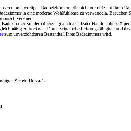
unseren hochwertigen Badheizkörpern, die nicht nur effizient Ihren
hr Badezimmer in eine moderne Wohlfühloase zu verwandeln. Besuchen 
rmonisch vereinen.
hr Badezimmer, sondern überzeugt auch als idealer Handtuchheizkörper m
leichmäßig zu trocknen. Durch seine hohe Leistungsfähigkeit und das in
er
zum unverzichtbaren Bestandteil Ihres Badezimmers wird.
nötigen Sie ein Heizstab
l)