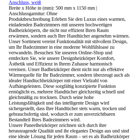
Anschluss, weiß
Breite x Höhe in (mm):
500 mm x 1150 mm
|
Anschlussgarnitur:
Ohne
Produktbeschreibung Erleben Sie den Luxus eines warmen,
einladenden Badezimmers mit unseren hochwertigen
Badheizkörpern, die nicht nur effizient Ihren Raum
erwärmen, sondern auch Ihre Handtücher angenehm wärmen.
Unser Sortiment vereint Funktionalität mit stilvollem Design,
um Ihr Badezimmer in eine moderne Wohlfühloase zu
verwandeln. Besuchen Sie unseren Online-Shop und
entdecken Sie, wie unsere Designheizkörper Komfort,
Ästhetik und Effizienz in Ihrem Zuhause harmonisch
vereinen. Unser Badheizkörper dient nicht nur als effektive
Wärmequelle für Ihr Badezimmer, sondern überzeugt auch als
idealer Handtuchheizkörper mit einer Vielzahl von
Aufhängeleisten. Diese sorgfältig konzipierte Funktion
ermöglicht es, mehrere Handtücher gleichzeitig schnell und
gleichmäßig zu trocknen. Durch seine hohe
Leistungsfähigkeit und das intelligente Design wird
sichergestellt, dass Ihre Handtücher stets warm, trocken und
gebrauchsfertig sind, wodurch er zum unverzichtbaren
Bestandteil Ihres Badezimmers wird.
Unsere Paneelheizkörper zeichnen sich durch ihre
herausragende Qualität und ihr elegantes Design aus und sind
eine ideale Lösung für jeden Raum – sei es als Badheizkörper