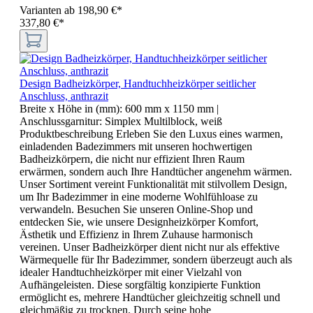
Varianten ab
198,90 €*
337,80 €*
Design Badheizkörper, Handtuchheizkörper seitlicher
Anschluss, anthrazit
Breite x Höhe in (mm):
600 mm x 1150 mm
|
Anschlussgarnitur:
Simplex Multilblock, weiß
Produktbeschreibung Erleben Sie den Luxus eines warmen,
einladenden Badezimmers mit unseren hochwertigen
Badheizkörpern, die nicht nur effizient Ihren Raum
erwärmen, sondern auch Ihre Handtücher angenehm wärmen.
Unser Sortiment vereint Funktionalität mit stilvollem Design,
um Ihr Badezimmer in eine moderne Wohlfühloase zu
verwandeln. Besuchen Sie unseren Online-Shop und
entdecken Sie, wie unsere Designheizkörper Komfort,
Ästhetik und Effizienz in Ihrem Zuhause harmonisch
vereinen. Unser Badheizkörper dient nicht nur als effektive
Wärmequelle für Ihr Badezimmer, sondern überzeugt auch als
idealer Handtuchheizkörper mit einer Vielzahl von
Aufhängeleisten. Diese sorgfältig konzipierte Funktion
ermöglicht es, mehrere Handtücher gleichzeitig schnell und
gleichmäßig zu trocknen. Durch seine hohe