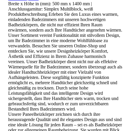
Breite x Höhe in (mm):
500 mm x 1400 mm
|
Anschlussgarnitur:
Simplex Multilblock, weiß
Produktbeschreibung Erleben Sie den Luxus eines warmen,
einladenden Badezimmers mit unseren hochwertigen
Badheizkörpern, die nicht nur effizient Ihren Raum
erwärmen, sondern auch Ihre Handtücher angenehm wärmen.
Unser Sortiment vereint Funktionalität mit stilvollem Design,
um Ihr Badezimmer in eine moderne Wohlfühloase zu
verwandeln. Besuchen Sie unseren Online-Shop und
entdecken Sie, wie unsere Designheizkörper Komfort,
Ästhetik und Effizienz in Ihrem Zuhause harmonisch
vereinen. Unser Badheizkörper dient nicht nur als effektive
Wärmequelle für Ihr Badezimmer, sondern überzeugt auch als
idealer Handtuchheizkörper mit einer Vielzahl von
Aufhängeleisten. Diese sorgfältig konzipierte Funktion
ermöglicht es, mehrere Handtücher gleichzeitig schnell und
gleichmäßig zu trocknen. Durch seine hohe
Leistungsfähigkeit und das intelligente Design wird
sichergestellt, dass Ihre Handtücher stets warm, trocken und
gebrauchsfertig sind, wodurch er zum unverzichtbaren
Bestandteil Ihres Badezimmers wird.
Unsere Paneelheizkörper zeichnen sich durch ihre
herausragende Qualität und ihr elegantes Design aus und sind
eine ideale Lösung für jeden Raum – sei es als Badheizkörper
oder zur allgemeinen Raumbeheizung. Sie wurden mit Blick