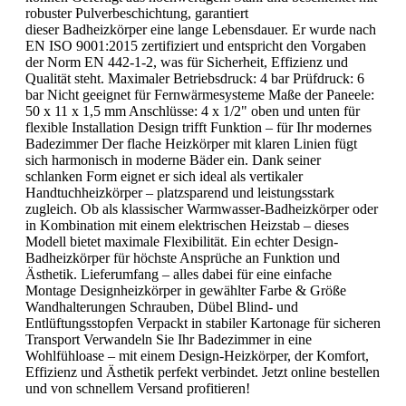
robuster Pulverbeschichtung, garantiert
dieser Badheizkörper eine lange Lebensdauer. Er wurde nach
EN ISO 9001:2015 zertifiziert und entspricht den Vorgaben
der Norm EN 442-1-2, was für Sicherheit, Effizienz und
Qualität steht. Maximaler Betriebsdruck: 4 bar Prüfdruck: 6
bar Nicht geeignet für Fernwärmesysteme Maße der Paneele:
50 x 11 x 1,5 mm Anschlüsse: 4 x 1/2" oben und unten für
flexible Installation Design trifft Funktion – für Ihr modernes
Badezimmer Der flache Heizkörper mit klaren Linien fügt
sich harmonisch in moderne Bäder ein. Dank seiner
schlanken Form eignet er sich ideal als vertikaler
Handtuchheizkörper – platzsparend und leistungsstark
zugleich. Ob als klassischer Warmwasser-Badheizkörper oder
in Kombination mit einem elektrischen Heizstab – dieses
Modell bietet maximale Flexibilität. Ein echter Design-
Badheizkörper für höchste Ansprüche an Funktion und
Ästhetik. Lieferumfang – alles dabei für eine einfache
Montage Designheizkörper in gewählter Farbe & Größe
Wandhalterungen Schrauben, Dübel Blind- und
Entlüftungsstopfen Verpackt in stabiler Kartonage für sicheren
Transport Verwandeln Sie Ihr Badezimmer in eine
Wohlfühloase – mit einem Design-Heizkörper, der Komfort,
Effizienz und Ästhetik perfekt verbindet. Jetzt online bestellen
und von schnellem Versand profitieren!