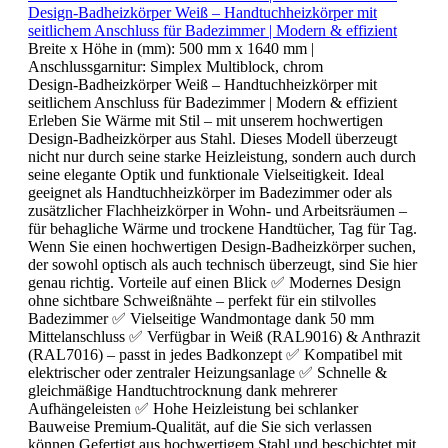
Design-Badheizkörper Weiß – Handtuchheizkörper mit
seitlichem Anschluss für Badezimmer | Modern & effizient
Breite x Höhe in (mm):
500 mm x 1640 mm
|
Anschlussgarnitur:
Simplex Multiblock, chrom
Design-Badheizkörper Weiß – Handtuchheizkörper mit
seitlichem Anschluss für Badezimmer | Modern & effizient
Erleben Sie Wärme mit Stil – mit unserem hochwertigen
Design-Badheizkörper aus Stahl. Dieses Modell überzeugt
nicht nur durch seine starke Heizleistung, sondern auch durch
seine elegante Optik und funktionale Vielseitigkeit. Ideal
geeignet als Handtuchheizkörper im Badezimmer oder als
zusätzlicher Flachheizkörper in Wohn- und Arbeitsräumen –
für behagliche Wärme und trockene Handtücher, Tag für Tag.
Wenn Sie einen hochwertigen Design-Badheizkörper suchen,
der sowohl optisch als auch technisch überzeugt, sind Sie hier
genau richtig. Vorteile auf einen Blick ✅ Modernes Design
ohne sichtbare Schweißnähte – perfekt für ein stilvolles
Badezimmer ✅ Vielseitige Wandmontage dank 50 mm
Mittelanschluss ✅ Verfügbar in Weiß (RAL9016) & Anthrazit
(RAL7016) – passt in jedes Badkonzept ✅ Kompatibel mit
elektrischer oder zentraler Heizungsanlage ✅ Schnelle &
gleichmäßige Handtuchtrocknung dank mehrerer
Aufhängeleisten ✅ Hohe Heizleistung bei schlanker
Bauweise Premium-Qualität, auf die Sie sich verlassen
können Gefertigt aus hochwertigem Stahl und beschichtet mit