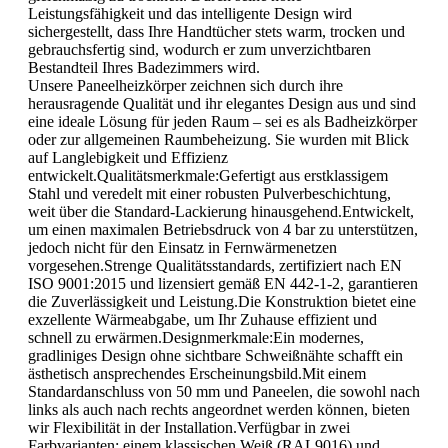
Leistungsfähigkeit und das intelligente Design wird
sichergestellt, dass Ihre Handtücher stets warm, trocken und
gebrauchsfertig sind, wodurch er zum unverzichtbaren
Bestandteil Ihres Badezimmers wird.
Unsere Paneelheizkörper zeichnen sich durch ihre
herausragende Qualität und ihr elegantes Design aus und sind
eine ideale Lösung für jeden Raum – sei es als Badheizkörper
oder zur allgemeinen Raumbeheizung. Sie wurden mit Blick
auf Langlebigkeit und Effizienz
entwickelt.Qualitätsmerkmale:Gefertigt aus erstklassigem
Stahl und veredelt mit einer robusten Pulverbeschichtung,
weit über die Standard-Lackierung hinausgehend.Entwickelt,
um einen maximalen Betriebsdruck von 4 bar zu unterstützen,
jedoch nicht für den Einsatz in Fernwärmenetzen
vorgesehen.Strenge Qualitätsstandards, zertifiziert nach EN
ISO 9001:2015 und lizensiert gemäß EN 442-1-2, garantieren
die Zuverlässigkeit und Leistung.Die Konstruktion bietet eine
exzellente Wärmeabgabe, um Ihr Zuhause effizient und
schnell zu erwärmen.Designmerkmale:Ein modernes,
gradliniges Design ohne sichtbare Schweißnähte schafft ein
ästhetisch ansprechendes Erscheinungsbild.Mit einem
Standardanschluss von 50 mm und Paneelen, die sowohl nach
links als auch nach rechts angeordnet werden können, bieten
wir Flexibilität in der Installation.Verfügbar in zwei
Farbvarianten: einem klassischen Weiß (RAL9016) und