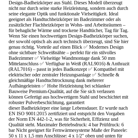
Design-Badheizkörper aus Stahl. Dieses Modell überzeugt
nicht nur durch seine starke Heizleistung, sondern auch durch
seine elegante Optik und funktionale Vielseitigkeit. Ideal
geeignet als Handtuchheizkörper im Badezimmer oder als
zusätzlicher Flachheizkörper in Wohn- und Arbeitsräumen –
für behagliche Wärme und trockene Handtücher, Tag für Tag.
Wenn Sie einen hochwertigen Design-Badheizkörper suchen,
der sowohl optisch als auch technisch überzeugt, sind Sie hier
genau richtig. Vorteile auf einen Blick ✅ Modernes Design
ohne sichtbare Schweißnähte – perfekt für ein stilvolles
Badezimmer ✅ Vielseitige Wandmontage dank 50 mm
Mittelanschluss ✅ Verfügbar in Weiß (RAL9016) & Anthrazit
(RAL7016) – passt in jedes Badkonzept ✅ Kompatibel mit
elektrischer oder zentraler Heizungsanlage ✅ Schnelle &
gleichmäßige Handtuchtrocknung dank mehrerer
Aufhängeleisten ✅ Hohe Heizleistung bei schlanker
Bauweise Premium-Qualität, auf die Sie sich verlassen
können Gefertigt aus hochwertigem Stahl und beschichtet mit
robuster Pulverbeschichtung, garantiert
dieser Badheizkörper eine lange Lebensdauer. Er wurde nach
EN ISO 9001:2015 zertifiziert und entspricht den Vorgaben
der Norm EN 442-1-2, was für Sicherheit, Effizienz und
Qualität steht. Maximaler Betriebsdruck: 4 bar Prüfdruck: 6
bar Nicht geeignet für Fernwärmesysteme Maße der Paneele:
50 x 11 x 1,5 mm Anschlüsse: 4 x 1/2" oben und unten für