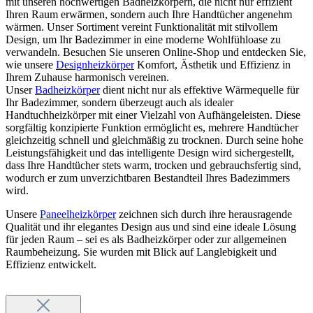
mit unseren hochwertigen Badheizkörpern, die nicht nur effizient
Ihren Raum erwärmen, sondern auch Ihre Handtücher angenehm
wärmen. Unser Sortiment vereint Funktionalität mit stilvollem
Design, um Ihr Badezimmer in eine moderne Wohlfühloase zu
verwandeln. Besuchen Sie unseren Online-Shop und entdecken Sie,
wie unsere
Designheizkörper
Komfort, Ästhetik und Effizienz in
Ihrem Zuhause harmonisch vereinen.
Unser
Badheizkörper
dient nicht nur als effektive Wärmequelle für
Ihr Badezimmer, sondern überzeugt auch als idealer
Handtuchheizkörper mit einer Vielzahl von Aufhängeleisten. Diese
sorgfältig konzipierte Funktion ermöglicht es, mehrere Handtücher
gleichzeitig schnell und gleichmäßig zu trocknen. Durch seine hohe
Leistungsfähigkeit und das intelligente Design wird sichergestellt,
dass Ihre Handtücher stets warm, trocken und gebrauchsfertig sind,
wodurch er zum unverzichtbaren Bestandteil Ihres Badezimmers
wird.
Unsere
Paneelheizkörper
zeichnen sich durch ihre herausragende
Qualität und ihr elegantes Design aus und sind eine ideale Lösung
für jeden Raum – sei es als Badheizkörper oder zur allgemeinen
Raumbeheizung. Sie wurden mit Blick auf Langlebigkeit und
Effizienz entwickelt.