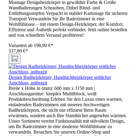
Montage Designheizkörper in gewählter Farbe & Größe
Wandhalterungen Schrauben, Dübel Blind- und
Entlüftungsstopfen Verpackt in stabiler Kartonage für sicheren
Transport Verwandeln Sie Ihr Badezimmer in eine
Wohlfühloase – mit einem Design-Heizkörper, der Komfort,
Effizienz und Ästhetik perfekt verbindet. Jetzt online bestellen
und von schnellem Versand profitieren!
Varianten ab
198,90 €*
337,80 €*
Design Badheizkörper, Handtuchheizkörper seitlicher
Anschluss, anthrazit
Breite x Höhe in (mm):
600 mm x 1150 mm
|
Anschlussgarnitur:
Simplex Multilblock, weiß
Produktbeschreibung Erleben Sie den Luxus eines warmen,
einladenden Badezimmers mit unseren hochwertigen
Badheizkörpern, die nicht nur effizient Ihren Raum
erwärmen, sondern auch Ihre Handtücher angenehm wärmen.
Unser Sortiment vereint Funktionalität mit stilvollem Design,
um Ihr Badezimmer in eine moderne Wohlfühloase zu
verwandeln. Besuchen Sie unseren Online-Shop und