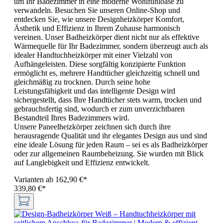
um Ihr Badezimmer in eine moderne Wohlfühloase zu
verwandeln. Besuchen Sie unseren Online-Shop und
entdecken Sie, wie unsere Designheizkörper Komfort,
Ästhetik und Effizienz in Ihrem Zuhause harmonisch
vereinen. Unser Badheizkörper dient nicht nur als effektive
Wärmequelle für Ihr Badezimmer, sondern überzeugt auch als
idealer Handtuchheizkörper mit einer Vielzahl von
Aufhängeleisten. Diese sorgfältig konzipierte Funktion
ermöglicht es, mehrere Handtücher gleichzeitig schnell und
gleichmäßig zu trocknen. Durch seine hohe
Leistungsfähigkeit und das intelligente Design wird
sichergestellt, dass Ihre Handtücher stets warm, trocken und
gebrauchsfertig sind, wodurch er zum unverzichtbaren
Bestandteil Ihres Badezimmers wird.
Unsere Paneelheizkörper zeichnen sich durch ihre
herausragende Qualität und ihr elegantes Design aus und sind
eine ideale Lösung für jeden Raum – sei es als Badheizkörper
oder zur allgemeinen Raumbeheizung. Sie wurden mit Blick
auf Langlebigkeit und Effizienz entwickelt.
Varianten ab
162,90 €*
339,80 €*