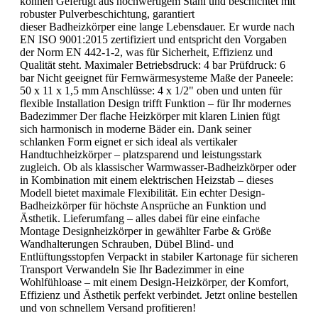
können Gefertigt aus hochwertigem Stahl und beschichtet mit
robuster Pulverbeschichtung, garantiert
dieser Badheizkörper eine lange Lebensdauer. Er wurde nach
EN ISO 9001:2015 zertifiziert und entspricht den Vorgaben
der Norm EN 442-1-2, was für Sicherheit, Effizienz und
Qualität steht. Maximaler Betriebsdruck: 4 bar Prüfdruck: 6
bar Nicht geeignet für Fernwärmesysteme Maße der Paneele:
50 x 11 x 1,5 mm Anschlüsse: 4 x 1/2" oben und unten für
flexible Installation Design trifft Funktion – für Ihr modernes
Badezimmer Der flache Heizkörper mit klaren Linien fügt
sich harmonisch in moderne Bäder ein. Dank seiner
schlanken Form eignet er sich ideal als vertikaler
Handtuchheizkörper – platzsparend und leistungsstark
zugleich. Ob als klassischer Warmwasser-Badheizkörper oder
in Kombination mit einem elektrischen Heizstab – dieses
Modell bietet maximale Flexibilität. Ein echter Design-
Badheizkörper für höchste Ansprüche an Funktion und
Ästhetik. Lieferumfang – alles dabei für eine einfache
Montage Designheizkörper in gewählter Farbe & Größe
Wandhalterungen Schrauben, Dübel Blind- und
Entlüftungsstopfen Verpackt in stabiler Kartonage für sicheren
Transport Verwandeln Sie Ihr Badezimmer in eine
Wohlfühloase – mit einem Design-Heizkörper, der Komfort,
Effizienz und Ästhetik perfekt verbindet. Jetzt online bestellen
und von schnellem Versand profitieren!