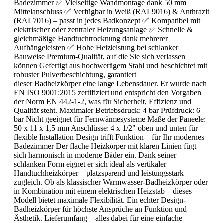
Badezimmer ✅ Vielseitige Wandmontage dank 50 mm
Mittelanschluss ✅ Verfügbar in Weiß (RAL9016) & Anthrazit
(RAL7016) – passt in jedes Badkonzept ✅ Kompatibel mit
elektrischer oder zentraler Heizungsanlage ✅ Schnelle &
gleichmäßige Handtuchtrocknung dank mehrerer
Aufhängeleisten ✅ Hohe Heizleistung bei schlanker
Bauweise Premium-Qualität, auf die Sie sich verlassen
können Gefertigt aus hochwertigem Stahl und beschichtet mit
robuster Pulverbeschichtung, garantiert
dieser Badheizkörper eine lange Lebensdauer. Er wurde nach
EN ISO 9001:2015 zertifiziert und entspricht den Vorgaben
der Norm EN 442-1-2, was für Sicherheit, Effizienz und
Qualität steht. Maximaler Betriebsdruck: 4 bar Prüfdruck: 6
bar Nicht geeignet für Fernwärmesysteme Maße der Paneele:
50 x 11 x 1,5 mm Anschlüsse: 4 x 1/2" oben und unten für
flexible Installation Design trifft Funktion – für Ihr modernes
Badezimmer Der flache Heizkörper mit klaren Linien fügt
sich harmonisch in moderne Bäder ein. Dank seiner
schlanken Form eignet er sich ideal als vertikaler
Handtuchheizkörper – platzsparend und leistungsstark
zugleich. Ob als klassischer Warmwasser-Badheizkörper oder
in Kombination mit einem elektrischen Heizstab – dieses
Modell bietet maximale Flexibilität. Ein echter Design-
Badheizkörper für höchste Ansprüche an Funktion und
Ästhetik. Lieferumfang – alles dabei für eine einfache