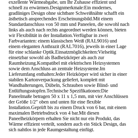
exzellente Wärmeabgabe, um Ihr Zuhause effizient und
schnell zu erwärmen.Designmerkmale:Ein modernes,
gradliniges Design ohne sichtbare Schweißnähte schafft ein
ästhetisch ansprechendes Erscheinungsbild.Mit einem
Standardanschluss von 50 mm und Paneelen, die sowohl nach
links als auch nach rechts angeordnet werden können, bieten
wir Flexibilität in der Installation.Verfügbar in zwei
Farbvarianten: einem klassischen Weiß (RAL9016) und
einem eleganten Anthrazit (RAL7016), jeweils in einer Lage
für eine schlanke Optik.Einsatzmöglichkeiten:Vielseitig
einsetzbar sowohl als Badheizkörper als auch zur
Raumheizung.Kompatibel mit elektrischen Heizsystemen
sowie dem Anschluss an zentrale Heizsysteme.Im
Lieferumfang enthalten:Jeder Heizkörper wird sicher in einer
stabilen Kartonverpackung geliefert, komplett mit
Wandhalterungen, Dübeln, Schrauben sowie Blind- und
Entlüftungsstopfen.Technische Spezifikationen:Die
Paneelmaße betragen 50 x 11 x 1,5 mm, mit vier Anschlüssen
der Größe 1/2" oben und unten für eine flexible
Installation.Geprüft bis zu einem Druck von 6 bar, mit einem
maximalen Betriebsdruck von 4 bar.Mit diesen
Paneelheizkörpern erhalten Sie nicht nur ein Produkt, das
Wärme effizient verteilt, sondern auch ein Stück Design, das
sich nahtlos in jede Raumgestaltung einfügt.