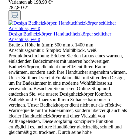
Varianten ab
198,90 €*
282,80 €*
Design Badheizkörper, Handtuchheizkörper seitlicher
Anschluss, weiß
Breite x Höhe in (mm):
500 mm x 1400 mm
|
Anschlussgarnitur:
Simplex Multilblock, weiß
Produktbeschreibung Erleben Sie den Luxus eines warmen,
einladenden Badezimmers mit unseren hochwertigen
Badheizkörpern, die nicht nur effizient Ihren Raum
erwärmen, sondern auch Ihre Handtücher angenehm wärmen.
Unser Sortiment vereint Funktionalität mit stilvollem Design,
um Ihr Badezimmer in eine moderne Wohlfühloase zu
verwandeln. Besuchen Sie unseren Online-Shop und
entdecken Sie, wie unsere Designheizkörper Komfort,
Ästhetik und Effizienz in Ihrem Zuhause harmonisch
vereinen. Unser Badheizkörper dient nicht nur als effektive
Wärmequelle für Ihr Badezimmer, sondern überzeugt auch als
idealer Handtuchheizkörper mit einer Vielzahl von
Aufhängeleisten. Diese sorgfältig konzipierte Funktion
ermöglicht es, mehrere Handtücher gleichzeitig schnell und
gleichmäßig zu trocknen. Durch seine hohe