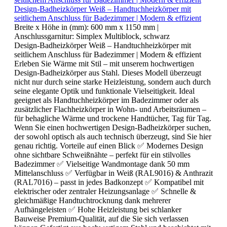
Design-Badheizkörper Weiß – Handtuchheizkörper mit
seitlichem Anschluss für Badezimmer | Modern & effizient
Breite x Höhe in (mm):
600 mm x 1150 mm
|
Anschlussgarnitur:
Simplex Multiblock, schwarz
Design-Badheizkörper Weiß – Handtuchheizkörper mit
seitlichem Anschluss für Badezimmer | Modern & effizient
Erleben Sie Wärme mit Stil – mit unserem hochwertigen
Design-Badheizkörper aus Stahl. Dieses Modell überzeugt
nicht nur durch seine starke Heizleistung, sondern auch durch
seine elegante Optik und funktionale Vielseitigkeit. Ideal
geeignet als Handtuchheizkörper im Badezimmer oder als
zusätzlicher Flachheizkörper in Wohn- und Arbeitsräumen –
für behagliche Wärme und trockene Handtücher, Tag für Tag.
Wenn Sie einen hochwertigen Design-Badheizkörper suchen,
der sowohl optisch als auch technisch überzeugt, sind Sie hier
genau richtig. Vorteile auf einen Blick ✅ Modernes Design
ohne sichtbare Schweißnähte – perfekt für ein stilvolles
Badezimmer ✅ Vielseitige Wandmontage dank 50 mm
Mittelanschluss ✅ Verfügbar in Weiß (RAL9016) & Anthrazit
(RAL7016) – passt in jedes Badkonzept ✅ Kompatibel mit
elektrischer oder zentraler Heizungsanlage ✅ Schnelle &
gleichmäßige Handtuchtrocknung dank mehrerer
Aufhängeleisten ✅ Hohe Heizleistung bei schlanker
Bauweise Premium-Qualität, auf die Sie sich verlassen