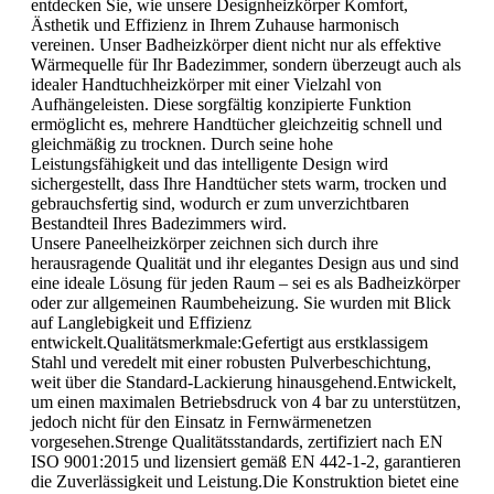
entdecken Sie, wie unsere Designheizkörper Komfort,
Ästhetik und Effizienz in Ihrem Zuhause harmonisch
vereinen. Unser Badheizkörper dient nicht nur als effektive
Wärmequelle für Ihr Badezimmer, sondern überzeugt auch als
idealer Handtuchheizkörper mit einer Vielzahl von
Aufhängeleisten. Diese sorgfältig konzipierte Funktion
ermöglicht es, mehrere Handtücher gleichzeitig schnell und
gleichmäßig zu trocknen. Durch seine hohe
Leistungsfähigkeit und das intelligente Design wird
sichergestellt, dass Ihre Handtücher stets warm, trocken und
gebrauchsfertig sind, wodurch er zum unverzichtbaren
Bestandteil Ihres Badezimmers wird.
Unsere Paneelheizkörper zeichnen sich durch ihre
herausragende Qualität und ihr elegantes Design aus und sind
eine ideale Lösung für jeden Raum – sei es als Badheizkörper
oder zur allgemeinen Raumbeheizung. Sie wurden mit Blick
auf Langlebigkeit und Effizienz
entwickelt.Qualitätsmerkmale:Gefertigt aus erstklassigem
Stahl und veredelt mit einer robusten Pulverbeschichtung,
weit über die Standard-Lackierung hinausgehend.Entwickelt,
um einen maximalen Betriebsdruck von 4 bar zu unterstützen,
jedoch nicht für den Einsatz in Fernwärmenetzen
vorgesehen.Strenge Qualitätsstandards, zertifiziert nach EN
ISO 9001:2015 und lizensiert gemäß EN 442-1-2, garantieren
die Zuverlässigkeit und Leistung.Die Konstruktion bietet eine