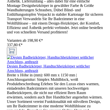
Ästhetik. Lieferumfang – alles dabei für eine einfache
Montage Designheizkörper in gewählter Farbe & Größe
Wandhalterungen Schrauben, Dübel Blind- und
Entlüftungsstopfen Verpackt in stabiler Kartonage für sicheren
Transport Verwandeln Sie Ihr Badezimmer in eine
Wohlfühloase – mit einem Design-Heizkörper, der Komfort,
Effizienz und Ästhetik perfekt verbindet. Jetzt online bestellen
und von schnellem Versand profitieren!
Varianten ab
198,90 €*
337,80 €*
Design Badheizkörper, Handtuchheizkörper seitlicher
Anschluss, anthrazit
Breite x Höhe in (mm):
600 mm x 1150 mm
|
Anschlussgarnitur:
Simplex Multilblock, weiß
Produktbeschreibung Erleben Sie den Luxus eines warmen,
einladenden Badezimmers mit unseren hochwertigen
Badheizkörpern, die nicht nur effizient Ihren Raum
erwärmen, sondern auch Ihre Handtücher angenehm wärmen.
Unser Sortiment vereint Funktionalität mit stilvollem Design,
um Ihr Badezimmer in eine moderne Wohlfühloase zu