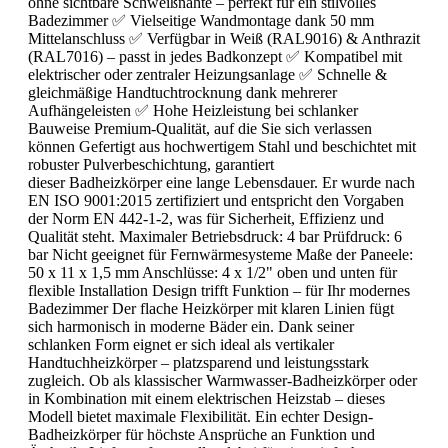
ohne sichtbare Schweißnähte – perfekt für ein stilvolles
Badezimmer ✅ Vielseitige Wandmontage dank 50 mm
Mittelanschluss ✅ Verfügbar in Weiß (RAL9016) & Anthrazit
(RAL7016) – passt in jedes Badkonzept ✅ Kompatibel mit
elektrischer oder zentraler Heizungsanlage ✅ Schnelle &
gleichmäßige Handtuchtrocknung dank mehrerer
Aufhängeleisten ✅ Hohe Heizleistung bei schlanker
Bauweise Premium-Qualität, auf die Sie sich verlassen
können Gefertigt aus hochwertigem Stahl und beschichtet mit
robuster Pulverbeschichtung, garantiert
dieser Badheizkörper eine lange Lebensdauer. Er wurde nach
EN ISO 9001:2015 zertifiziert und entspricht den Vorgaben
der Norm EN 442-1-2, was für Sicherheit, Effizienz und
Qualität steht. Maximaler Betriebsdruck: 4 bar Prüfdruck: 6
bar Nicht geeignet für Fernwärmesysteme Maße der Paneele:
50 x 11 x 1,5 mm Anschlüsse: 4 x 1/2" oben und unten für
flexible Installation Design trifft Funktion – für Ihr modernes
Badezimmer Der flache Heizkörper mit klaren Linien fügt
sich harmonisch in moderne Bäder ein. Dank seiner
schlanken Form eignet er sich ideal als vertikaler
Handtuchheizkörper – platzsparend und leistungsstark
zugleich. Ob als klassischer Warmwasser-Badheizkörper oder
in Kombination mit einem elektrischen Heizstab – dieses
Modell bietet maximale Flexibilität. Ein echter Design-
Badheizkörper für höchste Ansprüche an Funktion und