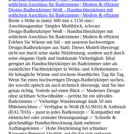
Design-Badheizkörper Weiß – Handtuchheizkörper mit
seitlichem Anschluss für Badezimmer | Modern & effizient
Breite x Höhe in (mm):
600 mm x 1150 mm
|
Anschlussgarnitur:
Simplex Multiblock, schwarz
Design-Badheizkörper Weiß – Handtuchheizkörper mit
seitlichem Anschluss für Badezimmer | Modern & effizient
Erleben Sie Wärme mit Stil – mit unserem hochwertigen
Design-Badheizkörper aus Stahl. Dieses Modell überzeugt
nicht nur durch seine starke Heizleistung, sondern auch durch
seine elegante Optik und funktionale Vielseitigkeit. Ideal
geeignet als Handtuchheizkörper im Badezimmer oder als
zusätzlicher Flachheizkörper in Wohn- und Arbeitsräumen –
für behagliche Wärme und trockene Handtücher, Tag für Tag.
Wenn Sie einen hochwertigen Design-Badheizkörper suchen,
der sowohl optisch als auch technisch überzeugt, sind Sie hier
genau richtig. Vorteile auf einen Blick ✅ Modernes Design
ohne sichtbare Schweißnähte – perfekt für ein stilvolles
Badezimmer ✅ Vielseitige Wandmontage dank 50 mm
Mittelanschluss ✅ Verfügbar in Weiß (RAL9016) & Anthrazit
(RAL7016) – passt in jedes Badkonzept ✅ Kompatibel mit
elektrischer oder zentraler Heizungsanlage ✅ Schnelle &
gleichmäßige Handtuchtrocknung dank mehrerer
Aufhängeleisten ✅ Hohe Heizleistung bei schlanker
Bauweise Premium-Qualität, auf die Sie sich verlassen