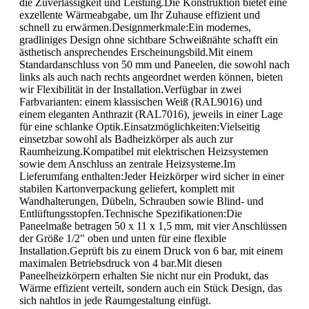
die Zuverlässigkeit und Leistung.Die Konstruktion bietet eine
exzellente Wärmeabgabe, um Ihr Zuhause effizient und
schnell zu erwärmen.Designmerkmale:Ein modernes,
gradliniges Design ohne sichtbare Schweißnähte schafft ein
ästhetisch ansprechendes Erscheinungsbild.Mit einem
Standardanschluss von 50 mm und Paneelen, die sowohl nach
links als auch nach rechts angeordnet werden können, bieten
wir Flexibilität in der Installation.Verfügbar in zwei
Farbvarianten: einem klassischen Weiß (RAL9016) und
einem eleganten Anthrazit (RAL7016), jeweils in einer Lage
für eine schlanke Optik.Einsatzmöglichkeiten:Vielseitig
einsetzbar sowohl als Badheizkörper als auch zur
Raumheizung.Kompatibel mit elektrischen Heizsystemen
sowie dem Anschluss an zentrale Heizsysteme.Im
Lieferumfang enthalten:Jeder Heizkörper wird sicher in einer
stabilen Kartonverpackung geliefert, komplett mit
Wandhalterungen, Dübeln, Schrauben sowie Blind- und
Entlüftungsstopfen.Technische Spezifikationen:Die
Paneelmaße betragen 50 x 11 x 1,5 mm, mit vier Anschlüssen
der Größe 1/2" oben und unten für eine flexible
Installation.Geprüft bis zu einem Druck von 6 bar, mit einem
maximalen Betriebsdruck von 4 bar.Mit diesen
Paneelheizkörpern erhalten Sie nicht nur ein Produkt, das
Wärme effizient verteilt, sondern auch ein Stück Design, das
sich nahtlos in jede Raumgestaltung einfügt.