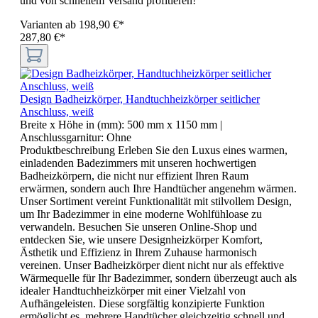
und von schnellem Versand profitieren!
Varianten ab
198,90 €*
287,80 €*
Design Badheizkörper, Handtuchheizkörper seitlicher
Anschluss, weiß
Breite x Höhe in (mm):
500 mm x 1150 mm
|
Anschlussgarnitur:
Ohne
Produktbeschreibung Erleben Sie den Luxus eines warmen,
einladenden Badezimmers mit unseren hochwertigen
Badheizkörpern, die nicht nur effizient Ihren Raum
erwärmen, sondern auch Ihre Handtücher angenehm wärmen.
Unser Sortiment vereint Funktionalität mit stilvollem Design,
um Ihr Badezimmer in eine moderne Wohlfühloase zu
verwandeln. Besuchen Sie unseren Online-Shop und
entdecken Sie, wie unsere Designheizkörper Komfort,
Ästhetik und Effizienz in Ihrem Zuhause harmonisch
vereinen. Unser Badheizkörper dient nicht nur als effektive
Wärmequelle für Ihr Badezimmer, sondern überzeugt auch als
idealer Handtuchheizkörper mit einer Vielzahl von
Aufhängeleisten. Diese sorgfältig konzipierte Funktion
ermöglicht es, mehrere Handtücher gleichzeitig schnell und