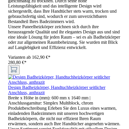
gleichmäßig zu trocknen. Durch seine hohe
Leistungsfähigkeit und das intelligente Design wird
sichergestellt, dass Ihre Handtücher stets warm, trocken und
gebrauchsfertig sind, wodurch er zum unverzichtbaren
Bestandteil Ihres Badezimmers wird.
Unsere Paneelheizkörper zeichnen sich durch ihre
herausragende Qualität und ihr elegantes Design aus und sind
eine ideale Lösung für jeden Raum – sei es als Badheizkörper
oder zur allgemeinen Raumbeheizung. Sie wurden mit Blick
auf Langlebigkeit und Effizienz entwickelt.
Varianten ab
162,90 €*
280,80 €*
Design Badheizkörper, Handtuchheizkörper seitlicher
Anschluss, anthrazit
Breite x Höhe in (mm):
600 mm x 1640 mm
|
Anschlussgarnitur:
Simplex Multiblock, chrom
Produktbeschreibung Erleben Sie den Luxus eines warmen,
einladenden Badezimmers mit unseren hochwertigen
Badheizkörpern, die nicht nur effizient Ihren Raum
erwärmen, sondern auch Ihre Handtücher angenehm wärmen.
Unser Sortiment vereint Funktionalität mit stilvollem Design,