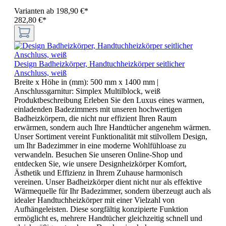
Varianten ab
198,90 €*
282,80 €*
Design Badheizkörper, Handtuchheizkörper seitlicher
Anschluss, weiß
Breite x Höhe in (mm):
500 mm x 1400 mm
|
Anschlussgarnitur:
Simplex Multilblock, weiß
Produktbeschreibung Erleben Sie den Luxus eines warmen,
einladenden Badezimmers mit unseren hochwertigen
Badheizkörpern, die nicht nur effizient Ihren Raum
erwärmen, sondern auch Ihre Handtücher angenehm wärmen.
Unser Sortiment vereint Funktionalität mit stilvollem Design,
um Ihr Badezimmer in eine moderne Wohlfühloase zu
verwandeln. Besuchen Sie unseren Online-Shop und
entdecken Sie, wie unsere Designheizkörper Komfort,
Ästhetik und Effizienz in Ihrem Zuhause harmonisch
vereinen. Unser Badheizkörper dient nicht nur als effektive
Wärmequelle für Ihr Badezimmer, sondern überzeugt auch als
idealer Handtuchheizkörper mit einer Vielzahl von
Aufhängeleisten. Diese sorgfältig konzipierte Funktion
ermöglicht es, mehrere Handtücher gleichzeitig schnell und