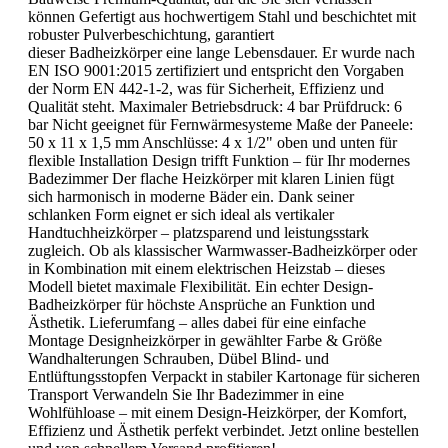
können Gefertigt aus hochwertigem Stahl und beschichtet mit
robuster Pulverbeschichtung, garantiert
dieser Badheizkörper eine lange Lebensdauer. Er wurde nach
EN ISO 9001:2015 zertifiziert und entspricht den Vorgaben
der Norm EN 442-1-2, was für Sicherheit, Effizienz und
Qualität steht. Maximaler Betriebsdruck: 4 bar Prüfdruck: 6
bar Nicht geeignet für Fernwärmesysteme Maße der Paneele:
50 x 11 x 1,5 mm Anschlüsse: 4 x 1/2" oben und unten für
flexible Installation Design trifft Funktion – für Ihr modernes
Badezimmer Der flache Heizkörper mit klaren Linien fügt
sich harmonisch in moderne Bäder ein. Dank seiner
schlanken Form eignet er sich ideal als vertikaler
Handtuchheizkörper – platzsparend und leistungsstark
zugleich. Ob als klassischer Warmwasser-Badheizkörper oder
in Kombination mit einem elektrischen Heizstab – dieses
Modell bietet maximale Flexibilität. Ein echter Design-
Badheizkörper für höchste Ansprüche an Funktion und
Ästhetik. Lieferumfang – alles dabei für eine einfache
Montage Designheizkörper in gewählter Farbe & Größe
Wandhalterungen Schrauben, Dübel Blind- und
Entlüftungsstopfen Verpackt in stabiler Kartonage für sicheren
Transport Verwandeln Sie Ihr Badezimmer in eine
Wohlfühloase – mit einem Design-Heizkörper, der Komfort,
Effizienz und Ästhetik perfekt verbindet. Jetzt online bestellen