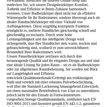
verwandeln. Besuchen Sie unseren Online-Shop und
entdecken Sie, wie unsere Designheizkörper Komfort,
Ästhetik und Effizienz in Ihrem Zuhause harmonisch
vereinen. Unser Badheizkörper dient nicht nur als effektive
Wärmequelle für Ihr Badezimmer, sondern überzeugt auch als
idealer Handtuchheizkörper mit einer Vielzahl von
Aufhängeleisten. Diese sorgfältig konzipierte Funktion
ermöglicht es, mehrere Handtücher gleichzeitig schnell und
gleichmäßig zu trocknen. Durch seine hohe
Leistungsfähigkeit und das intelligente Design wird
sichergestellt, dass Ihre Handtücher stets warm, trocken und
gebrauchsfertig sind, wodurch er zum unverzichtbaren
Bestandteil Ihres Badezimmers wird.
Unsere Paneelheizkörper zeichnen sich durch ihre
herausragende Qualität und ihr elegantes Design aus und sind
eine ideale Lösung für jeden Raum – sei es als Badheizkörper
oder zur allgemeinen Raumbeheizung. Sie wurden mit Blick
auf Langlebigkeit und Effizienz
entwickelt.Qualitätsmerkmale:Gefertigt aus erstklassigem
Stahl und veredelt mit einer robusten Pulverbeschichtung,
weit über die Standard-Lackierung hinausgehend.Entwickelt,
um einen maximalen Betriebsdruck von 4 bar zu unterstützen,
jedoch nicht für den Einsatz in Fernwärmenetzen
vorgesehen.Strenge Qualitätsstandards, zertifiziert nach EN
ISO 9001:2015 und lizensiert gemäß EN 442-1-2, garantieren