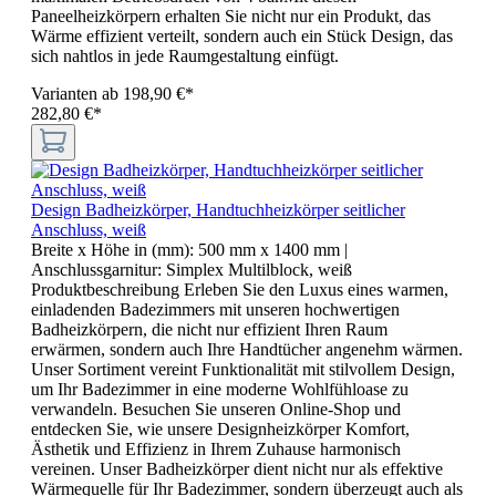
Paneelheizkörpern erhalten Sie nicht nur ein Produkt, das
Wärme effizient verteilt, sondern auch ein Stück Design, das
sich nahtlos in jede Raumgestaltung einfügt.
Varianten ab
198,90 €*
282,80 €*
Design Badheizkörper, Handtuchheizkörper seitlicher
Anschluss, weiß
Breite x Höhe in (mm):
500 mm x 1400 mm
|
Anschlussgarnitur:
Simplex Multilblock, weiß
Produktbeschreibung Erleben Sie den Luxus eines warmen,
einladenden Badezimmers mit unseren hochwertigen
Badheizkörpern, die nicht nur effizient Ihren Raum
erwärmen, sondern auch Ihre Handtücher angenehm wärmen.
Unser Sortiment vereint Funktionalität mit stilvollem Design,
um Ihr Badezimmer in eine moderne Wohlfühloase zu
verwandeln. Besuchen Sie unseren Online-Shop und
entdecken Sie, wie unsere Designheizkörper Komfort,
Ästhetik und Effizienz in Ihrem Zuhause harmonisch
vereinen. Unser Badheizkörper dient nicht nur als effektive
Wärmequelle für Ihr Badezimmer, sondern überzeugt auch als