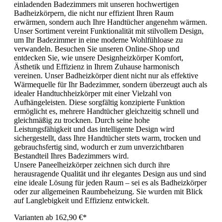
einladenden Badezimmers mit unseren hochwertigen
Badheizkörpern, die nicht nur effizient Ihren Raum
erwärmen, sondern auch Ihre Handtücher angenehm wärmen.
Unser Sortiment vereint Funktionalität mit stilvollem Design,
um Ihr Badezimmer in eine moderne Wohlfühloase zu
verwandeln. Besuchen Sie unseren Online-Shop und
entdecken Sie, wie unsere Designheizkörper Komfort,
Ästhetik und Effizienz in Ihrem Zuhause harmonisch
vereinen. Unser Badheizkörper dient nicht nur als effektive
Wärmequelle für Ihr Badezimmer, sondern überzeugt auch als
idealer Handtuchheizkörper mit einer Vielzahl von
Aufhängeleisten. Diese sorgfältig konzipierte Funktion
ermöglicht es, mehrere Handtücher gleichzeitig schnell und
gleichmäßig zu trocknen. Durch seine hohe
Leistungsfähigkeit und das intelligente Design wird
sichergestellt, dass Ihre Handtücher stets warm, trocken und
gebrauchsfertig sind, wodurch er zum unverzichtbaren
Bestandteil Ihres Badezimmers wird.
Unsere Paneelheizkörper zeichnen sich durch ihre
herausragende Qualität und ihr elegantes Design aus und sind
eine ideale Lösung für jeden Raum – sei es als Badheizkörper
oder zur allgemeinen Raumbeheizung. Sie wurden mit Blick
auf Langlebigkeit und Effizienz entwickelt.
Varianten ab
162,90 €*