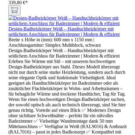
339,80 €*
Design-Badheizkörper Weiß – Handtuchheizkörper mit
seitlichem Anschluss für Badezimmer | Modern & effizient
Breite x Höhe in (mm):
600 mm x 1150 mm
|
Anschlussgarnitur:
Simplex Multiblock, schwarz
Design-Badheizkörper Weiß – Handtuchheizkörper mit
seitlichem Anschluss für Badezimmer | Modern & effizient
Erleben Sie Wärme mit Stil – mit unserem hochwertigen
Design-Badheizkörper aus Stahl. Dieses Modell überzeugt
nicht nur durch seine starke Heizleistung, sondern auch durch
seine elegante Optik und funktionale Vielseitigkeit. Ideal
geeignet als Handtuchheizkörper im Badezimmer oder als
zusätzlicher Flachheizkörper in Wohn- und Arbeitsräumen –
für behagliche Wärme und trockene Handtücher, Tag für Tag.
Wenn Sie einen hochwertigen Design-Badheizkörper suchen,
der sowohl optisch als auch technisch überzeugt, sind Sie hier
genau richtig. Vorteile auf einen Blick ✅ Modernes Design
ohne sichtbare Schweißnähte – perfekt für ein stilvolles
Badezimmer ✅ Vielseitige Wandmontage dank 50 mm
Mittelanschluss ✅ Verfügbar in Weiß (RAL9016) & Anthrazit
(RAL7016) – passt in jedes Badkonzept ✅ Kompatibel mit