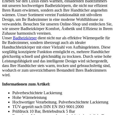
Erleben Sie den Luxus eines warmen, einladenden Badezimmers
mit unseren hochwertigen Badheizkörpern, die nicht nur effizient
Ihren Raum erwärmen, sondern auch Ihre Handtücher angenehm
wärmen. Unser Sortiment vereint Funktionalität mit stilvollem
Design, um Ihr Badezimmer in eine moderne Wohlfühloase zu
verwandeln. Besuchen Sie unseren Online-Shop und entdecken Sie,
wie unsere Badheizkörper Komfort, Ästhetik und Effizienz in Ihrem
Zuhause harmonisch vereinen.
Unser
Badheizkörper
dient nicht nur als effektive Wärmequelle für
Ihr Badezimmer, sondern überzeugt auch als idealer
Handtuchheizkörper mit einer Vielzahl von Aufhängeleisten. Diese
sorgfältig konzipierte Funktion ermöglicht es, mehrere Handtücher
gleichzeitig schnell und gleichmäßig zu trocknen. Durch seine hohe
Leistungsfähigkeit und das intelligente Design wird sichergestellt,
dass Ihre Handtücher stets warm, trocken und gebrauchsfertig sind,
wodurch er zum unverzichtbaren Bestandteil Ihres Badezimmers
wird.
Informationen zum Artikel:
Pulverbeschichtete Lackierung
Hohe Wärmeleistung
Hochwertiger Verarbeitung. Pulverbeschichtete Lackierung
TÜV-geprüft nach DIN EN ISO 9001:2000
Prüfdruck 10 Bar, Betriebsdruck 5 Bar