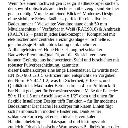
Wenn Sie einen hochwertigen Design-Badheizkörper suchen,
der sowohl optisch als auch technisch überzeugt, sind Sie hier
genau richtig. Vorteile auf einen Blick ✅ Modernes Design
ohne sichtbare Schweißnähte – perfekt für ein stilvolles
Badezimmer ✅ Vielseitige Wandmontage dank 50 mm
Mittelanschluss ✅ Verfügbar in Weiß (RAL9016) & Anthrazit
(RAL7016) – passt in jedes Badkonzept ✅ Kompatibel mit
elektrischer oder zentraler Heizungsanlage ✅ Schnelle &
gleichmäßige Handtuchtrocknung dank mehrerer
Aufhängeleisten ✅ Hohe Heizleistung bei schlanker
Bauweise Premium-Qualität, auf die Sie sich verlassen
können Gefertigt aus hochwertigem Stahl und beschichtet mit
robuster Pulverbeschichtung, garantiert
dieser Badheizkörper eine lange Lebensdauer. Er wurde nach
EN ISO 9001:2015 zertifiziert und entspricht den Vorgaben
der Norm EN 442-1-2, was für Sicherheit, Effizienz und
Qualität steht. Maximaler Betriebsdruck: 4 bar Prüfdruck: 6
bar Nicht geeignet für Fernwärmesysteme Maße der Paneele:
50 x 11 x 1,5 mm Anschlüsse: 4 x 1/2" oben und unten für
flexible Installation Design trifft Funktion – für Ihr modernes
Badezimmer Der flache Heizkörper mit klaren Linien fügt
sich harmonisch in moderne Bäder ein. Dank seiner
schlanken Form eignet er sich ideal als vertikaler
Handtuchheizkörper – platzsparend und leistungsstark
zugleich. Ob als klassischer Warmwasser-Badheizkörper oder