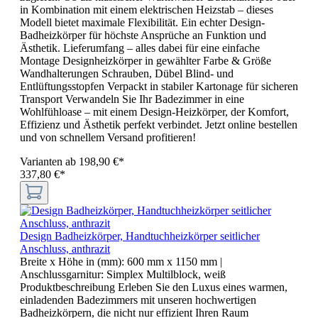
in Kombination mit einem elektrischen Heizstab – dieses
Modell bietet maximale Flexibilität. Ein echter Design-
Badheizkörper für höchste Ansprüche an Funktion und
Ästhetik. Lieferumfang – alles dabei für eine einfache
Montage Designheizkörper in gewählter Farbe & Größe
Wandhalterungen Schrauben, Dübel Blind- und
Entlüftungsstopfen Verpackt in stabiler Kartonage für sicheren
Transport Verwandeln Sie Ihr Badezimmer in eine
Wohlfühloase – mit einem Design-Heizkörper, der Komfort,
Effizienz und Ästhetik perfekt verbindet. Jetzt online bestellen
und von schnellem Versand profitieren!
Varianten ab
198,90 €*
337,80 €*
Design Badheizkörper, Handtuchheizkörper seitlicher
Anschluss, anthrazit
Breite x Höhe in (mm):
600 mm x 1150 mm
|
Anschlussgarnitur:
Simplex Multilblock, weiß
Produktbeschreibung Erleben Sie den Luxus eines warmen,
einladenden Badezimmers mit unseren hochwertigen
Badheizkörpern, die nicht nur effizient Ihren Raum