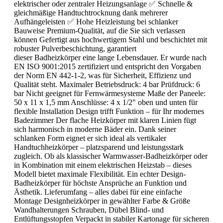
elektrischer oder zentraler Heizungsanlage ✅ Schnelle &
gleichmäßige Handtuchtrocknung dank mehrerer
Aufhängeleisten ✅ Hohe Heizleistung bei schlanker
Bauweise Premium-Qualität, auf die Sie sich verlassen
können Gefertigt aus hochwertigem Stahl und beschichtet mit
robuster Pulverbeschichtung, garantiert
dieser Badheizkörper eine lange Lebensdauer. Er wurde nach
EN ISO 9001:2015 zertifiziert und entspricht den Vorgaben
der Norm EN 442-1-2, was für Sicherheit, Effizienz und
Qualität steht. Maximaler Betriebsdruck: 4 bar Prüfdruck: 6
bar Nicht geeignet für Fernwärmesysteme Maße der Paneele:
50 x 11 x 1,5 mm Anschlüsse: 4 x 1/2" oben und unten für
flexible Installation Design trifft Funktion – für Ihr modernes
Badezimmer Der flache Heizkörper mit klaren Linien fügt
sich harmonisch in moderne Bäder ein. Dank seiner
schlanken Form eignet er sich ideal als vertikaler
Handtuchheizkörper – platzsparend und leistungsstark
zugleich. Ob als klassischer Warmwasser-Badheizkörper oder
in Kombination mit einem elektrischen Heizstab – dieses
Modell bietet maximale Flexibilität. Ein echter Design-
Badheizkörper für höchste Ansprüche an Funktion und
Ästhetik. Lieferumfang – alles dabei für eine einfache
Montage Designheizkörper in gewählter Farbe & Größe
Wandhalterungen Schrauben, Dübel Blind- und
Entlüftungsstopfen Verpackt in stabiler Kartonage für sicheren