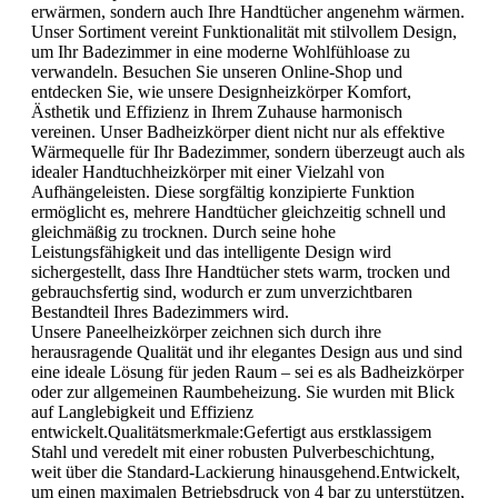
erwärmen, sondern auch Ihre Handtücher angenehm wärmen.
Unser Sortiment vereint Funktionalität mit stilvollem Design,
um Ihr Badezimmer in eine moderne Wohlfühloase zu
verwandeln. Besuchen Sie unseren Online-Shop und
entdecken Sie, wie unsere Designheizkörper Komfort,
Ästhetik und Effizienz in Ihrem Zuhause harmonisch
vereinen. Unser Badheizkörper dient nicht nur als effektive
Wärmequelle für Ihr Badezimmer, sondern überzeugt auch als
idealer Handtuchheizkörper mit einer Vielzahl von
Aufhängeleisten. Diese sorgfältig konzipierte Funktion
ermöglicht es, mehrere Handtücher gleichzeitig schnell und
gleichmäßig zu trocknen. Durch seine hohe
Leistungsfähigkeit und das intelligente Design wird
sichergestellt, dass Ihre Handtücher stets warm, trocken und
gebrauchsfertig sind, wodurch er zum unverzichtbaren
Bestandteil Ihres Badezimmers wird.
Unsere Paneelheizkörper zeichnen sich durch ihre
herausragende Qualität und ihr elegantes Design aus und sind
eine ideale Lösung für jeden Raum – sei es als Badheizkörper
oder zur allgemeinen Raumbeheizung. Sie wurden mit Blick
auf Langlebigkeit und Effizienz
entwickelt.Qualitätsmerkmale:Gefertigt aus erstklassigem
Stahl und veredelt mit einer robusten Pulverbeschichtung,
weit über die Standard-Lackierung hinausgehend.Entwickelt,
um einen maximalen Betriebsdruck von 4 bar zu unterstützen,