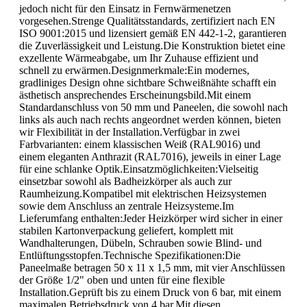
jedoch nicht für den Einsatz in Fernwärmenetzen
vorgesehen.Strenge Qualitätsstandards, zertifiziert nach EN
ISO 9001:2015 und lizensiert gemäß EN 442-1-2, garantieren
die Zuverlässigkeit und Leistung.Die Konstruktion bietet eine
exzellente Wärmeabgabe, um Ihr Zuhause effizient und
schnell zu erwärmen.Designmerkmale:Ein modernes,
gradliniges Design ohne sichtbare Schweißnähte schafft ein
ästhetisch ansprechendes Erscheinungsbild.Mit einem
Standardanschluss von 50 mm und Paneelen, die sowohl nach
links als auch nach rechts angeordnet werden können, bieten
wir Flexibilität in der Installation.Verfügbar in zwei
Farbvarianten: einem klassischen Weiß (RAL9016) und
einem eleganten Anthrazit (RAL7016), jeweils in einer Lage
für eine schlanke Optik.Einsatzmöglichkeiten:Vielseitig
einsetzbar sowohl als Badheizkörper als auch zur
Raumheizung.Kompatibel mit elektrischen Heizsystemen
sowie dem Anschluss an zentrale Heizsysteme.Im
Lieferumfang enthalten:Jeder Heizkörper wird sicher in einer
stabilen Kartonverpackung geliefert, komplett mit
Wandhalterungen, Dübeln, Schrauben sowie Blind- und
Entlüftungsstopfen.Technische Spezifikationen:Die
Paneelmaße betragen 50 x 11 x 1,5 mm, mit vier Anschlüssen
der Größe 1/2" oben und unten für eine flexible
Installation.Geprüft bis zu einem Druck von 6 bar, mit einem
maximalen Betriebsdruck von 4 bar.Mit diesen