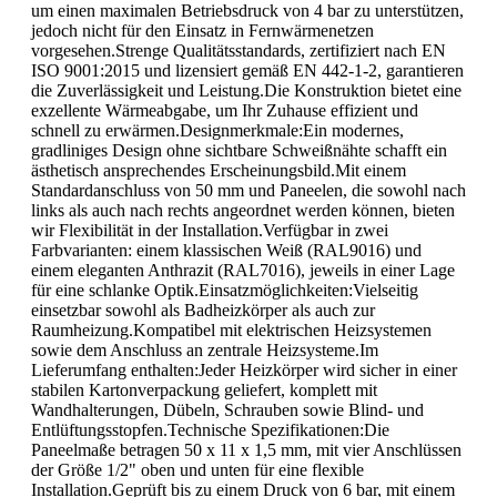
um einen maximalen Betriebsdruck von 4 bar zu unterstützen,
jedoch nicht für den Einsatz in Fernwärmenetzen
vorgesehen.Strenge Qualitätsstandards, zertifiziert nach EN
ISO 9001:2015 und lizensiert gemäß EN 442-1-2, garantieren
die Zuverlässigkeit und Leistung.Die Konstruktion bietet eine
exzellente Wärmeabgabe, um Ihr Zuhause effizient und
schnell zu erwärmen.Designmerkmale:Ein modernes,
gradliniges Design ohne sichtbare Schweißnähte schafft ein
ästhetisch ansprechendes Erscheinungsbild.Mit einem
Standardanschluss von 50 mm und Paneelen, die sowohl nach
links als auch nach rechts angeordnet werden können, bieten
wir Flexibilität in der Installation.Verfügbar in zwei
Farbvarianten: einem klassischen Weiß (RAL9016) und
einem eleganten Anthrazit (RAL7016), jeweils in einer Lage
für eine schlanke Optik.Einsatzmöglichkeiten:Vielseitig
einsetzbar sowohl als Badheizkörper als auch zur
Raumheizung.Kompatibel mit elektrischen Heizsystemen
sowie dem Anschluss an zentrale Heizsysteme.Im
Lieferumfang enthalten:Jeder Heizkörper wird sicher in einer
stabilen Kartonverpackung geliefert, komplett mit
Wandhalterungen, Dübeln, Schrauben sowie Blind- und
Entlüftungsstopfen.Technische Spezifikationen:Die
Paneelmaße betragen 50 x 11 x 1,5 mm, mit vier Anschlüssen
der Größe 1/2" oben und unten für eine flexible
Installation.Geprüft bis zu einem Druck von 6 bar, mit einem