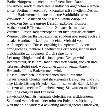
Badheizkörpern, die nicht nur effizient Ihren Raum
erwärmen, sondern auch Ihre Handtücher angenehm wärmen.
Unser Sortiment vereint Funktionalität mit stilvollem Design,
um Ihr Badezimmer in eine moderne Wohlfühloase zu
verwandeln. Besuchen Sie unseren Online-Shop und
entdecken Sie, wie unsere Designheizkörper Komfort,
Ästhetik und Effizienz in Ihrem Zuhause harmonisch
vereinen. Unser Badheizkörper dient nicht nur als effektive
Wärmequelle für Ihr Badezimmer, sondern überzeugt auch als
idealer Handtuchheizkörper mit einer Vielzahl von
Aufhängeleisten. Diese sorgfältig konzipierte Funktion
ermöglicht es, mehrere Handtücher gleichzeitig schnell und
gleichmäßig zu trocknen. Durch seine hohe
Leistungsfähigkeit und das intelligente Design wird
sichergestellt, dass Ihre Handtücher stets warm, trocken und
gebrauchsfertig sind, wodurch er zum unverzichtbaren
Bestandteil Ihres Badezimmers wird.
Unsere Paneelheizkörper zeichnen sich durch ihre
herausragende Qualität und ihr elegantes Design aus und sind
eine ideale Lösung für jeden Raum – sei es als Badheizkörper
oder zur allgemeinen Raumbeheizung. Sie wurden mit Blick
auf Langlebigkeit und Effizienz
entwickelt.Qualitätsmerkmale:Gefertigt aus erstklassigem
Stahl und veredelt mit einer robusten Pulverbeschichtung,
weit über die Standard-Lackierung hinausgehend.Entwickelt,