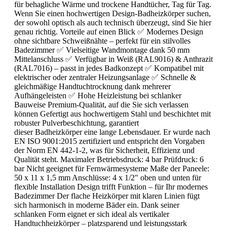
für behagliche Wärme und trockene Handtücher, Tag für Tag.
Wenn Sie einen hochwertigen Design-Badheizkörper suchen,
der sowohl optisch als auch technisch überzeugt, sind Sie hier
genau richtig. Vorteile auf einen Blick ✅ Modernes Design
ohne sichtbare Schweißnähte – perfekt für ein stilvolles
Badezimmer ✅ Vielseitige Wandmontage dank 50 mm
Mittelanschluss ✅ Verfügbar in Weiß (RAL9016) & Anthrazit
(RAL7016) – passt in jedes Badkonzept ✅ Kompatibel mit
elektrischer oder zentraler Heizungsanlage ✅ Schnelle &
gleichmäßige Handtuchtrocknung dank mehrerer
Aufhängeleisten ✅ Hohe Heizleistung bei schlanker
Bauweise Premium-Qualität, auf die Sie sich verlassen
können Gefertigt aus hochwertigem Stahl und beschichtet mit
robuster Pulverbeschichtung, garantiert
dieser Badheizkörper eine lange Lebensdauer. Er wurde nach
EN ISO 9001:2015 zertifiziert und entspricht den Vorgaben
der Norm EN 442-1-2, was für Sicherheit, Effizienz und
Qualität steht. Maximaler Betriebsdruck: 4 bar Prüfdruck: 6
bar Nicht geeignet für Fernwärmesysteme Maße der Paneele:
50 x 11 x 1,5 mm Anschlüsse: 4 x 1/2" oben und unten für
flexible Installation Design trifft Funktion – für Ihr modernes
Badezimmer Der flache Heizkörper mit klaren Linien fügt
sich harmonisch in moderne Bäder ein. Dank seiner
schlanken Form eignet er sich ideal als vertikaler
Handtuchheizkörper – platzsparend und leistungsstark