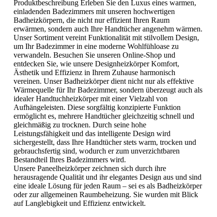
Produktbeschreibung Erleben Sie den Luxus eines warmen,
einladenden Badezimmers mit unseren hochwertigen
Badheizkörpern, die nicht nur effizient Ihren Raum
erwärmen, sondern auch Ihre Handtücher angenehm wärmen.
Unser Sortiment vereint Funktionalität mit stilvollem Design,
um Ihr Badezimmer in eine moderne Wohlfühloase zu
verwandeln. Besuchen Sie unseren Online-Shop und
entdecken Sie, wie unsere Designheizkörper Komfort,
Ästhetik und Effizienz in Ihrem Zuhause harmonisch
vereinen. Unser Badheizkörper dient nicht nur als effektive
Wärmequelle für Ihr Badezimmer, sondern überzeugt auch als
idealer Handtuchheizkörper mit einer Vielzahl von
Aufhängeleisten. Diese sorgfältig konzipierte Funktion
ermöglicht es, mehrere Handtücher gleichzeitig schnell und
gleichmäßig zu trocknen. Durch seine hohe
Leistungsfähigkeit und das intelligente Design wird
sichergestellt, dass Ihre Handtücher stets warm, trocken und
gebrauchsfertig sind, wodurch er zum unverzichtbaren
Bestandteil Ihres Badezimmers wird.
Unsere Paneelheizkörper zeichnen sich durch ihre
herausragende Qualität und ihr elegantes Design aus und sind
eine ideale Lösung für jeden Raum – sei es als Badheizkörper
oder zur allgemeinen Raumbeheizung. Sie wurden mit Blick
auf Langlebigkeit und Effizienz entwickelt.