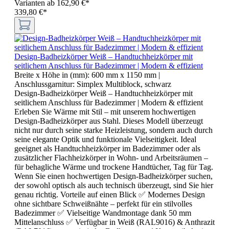
Varianten ab
162,90 €*
339,80 €*
Design-Badheizkörper Weiß – Handtuchheizkörper mit
seitlichem Anschluss für Badezimmer | Modern & effizient
Breite x Höhe in (mm):
600 mm x 1150 mm
|
Anschlussgarnitur:
Simplex Multiblock, schwarz
Design-Badheizkörper Weiß – Handtuchheizkörper mit
seitlichem Anschluss für Badezimmer | Modern & effizient
Erleben Sie Wärme mit Stil – mit unserem hochwertigen
Design-Badheizkörper aus Stahl. Dieses Modell überzeugt
nicht nur durch seine starke Heizleistung, sondern auch durch
seine elegante Optik und funktionale Vielseitigkeit. Ideal
geeignet als Handtuchheizkörper im Badezimmer oder als
zusätzlicher Flachheizkörper in Wohn- und Arbeitsräumen –
für behagliche Wärme und trockene Handtücher, Tag für Tag.
Wenn Sie einen hochwertigen Design-Badheizkörper suchen,
der sowohl optisch als auch technisch überzeugt, sind Sie hier
genau richtig. Vorteile auf einen Blick ✅ Modernes Design
ohne sichtbare Schweißnähte – perfekt für ein stilvolles
Badezimmer ✅ Vielseitige Wandmontage dank 50 mm
Mittelanschluss ✅ Verfügbar in Weiß (RAL9016) & Anthrazit