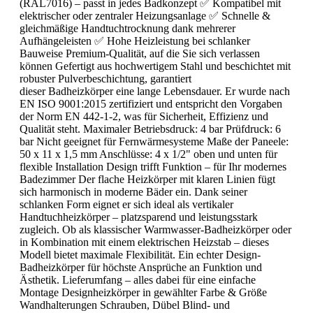
(RAL7016) – passt in jedes Badkonzept ✅ Kompatibel mit
elektrischer oder zentraler Heizungsanlage ✅ Schnelle &
gleichmäßige Handtuchtrocknung dank mehrerer
Aufhängeleisten ✅ Hohe Heizleistung bei schlanker
Bauweise Premium-Qualität, auf die Sie sich verlassen
können Gefertigt aus hochwertigem Stahl und beschichtet mit
robuster Pulverbeschichtung, garantiert
dieser Badheizkörper eine lange Lebensdauer. Er wurde nach
EN ISO 9001:2015 zertifiziert und entspricht den Vorgaben
der Norm EN 442-1-2, was für Sicherheit, Effizienz und
Qualität steht. Maximaler Betriebsdruck: 4 bar Prüfdruck: 6
bar Nicht geeignet für Fernwärmesysteme Maße der Paneele:
50 x 11 x 1,5 mm Anschlüsse: 4 x 1/2" oben und unten für
flexible Installation Design trifft Funktion – für Ihr modernes
Badezimmer Der flache Heizkörper mit klaren Linien fügt
sich harmonisch in moderne Bäder ein. Dank seiner
schlanken Form eignet er sich ideal als vertikaler
Handtuchheizkörper – platzsparend und leistungsstark
zugleich. Ob als klassischer Warmwasser-Badheizkörper oder
in Kombination mit einem elektrischen Heizstab – dieses
Modell bietet maximale Flexibilität. Ein echter Design-
Badheizkörper für höchste Ansprüche an Funktion und
Ästhetik. Lieferumfang – alles dabei für eine einfache
Montage Designheizkörper in gewählter Farbe & Größe
Wandhalterungen Schrauben, Dübel Blind- und