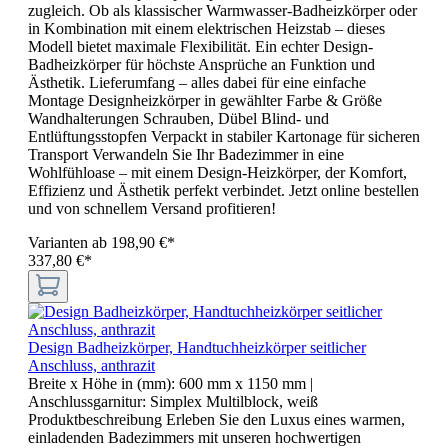
zugleich. Ob als klassischer Warmwasser-Badheizkörper oder
in Kombination mit einem elektrischen Heizstab – dieses
Modell bietet maximale Flexibilität. Ein echter Design-
Badheizkörper für höchste Ansprüche an Funktion und
Ästhetik. Lieferumfang – alles dabei für eine einfache
Montage Designheizkörper in gewählter Farbe & Größe
Wandhalterungen Schrauben, Dübel Blind- und
Entlüftungsstopfen Verpackt in stabiler Kartonage für sicheren
Transport Verwandeln Sie Ihr Badezimmer in eine
Wohlfühloase – mit einem Design-Heizkörper, der Komfort,
Effizienz und Ästhetik perfekt verbindet. Jetzt online bestellen
und von schnellem Versand profitieren!
Varianten ab
198,90 €*
337,80 €*
Design Badheizkörper, Handtuchheizkörper seitlicher
Anschluss, anthrazit
Breite x Höhe in (mm):
600 mm x 1150 mm
|
Anschlussgarnitur:
Simplex Multilblock, weiß
Produktbeschreibung Erleben Sie den Luxus eines warmen,
einladenden Badezimmers mit unseren hochwertigen