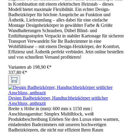
in Kombination mit einem elektrischen Heizstab – dieses
Modell bietet maximale Flexibilität. Ein echter Design-
Badheizkörper für höchste Ansprüche an Funktion und
Ästhetik. Lieferumfang – alles dabei für eine einfache
Montage Designheizkörper in gewählter Farbe & Größe
Wandhalterungen Schrauben, Dübel Blind- und
Entlüftungsstopfen Verpackt in stabiler Kartonage für sicheren
Transport Verwandeln Sie Ihr Badezimmer in eine
Wohlfühloase – mit einem Design-Heizkörper, der Komfort,
Effizienz und Ästhetik perfekt verbindet. Jetzt online bestellen
und von schnellem Versand profitieren!
Varianten ab
198,90 €*
337,80 €*
Design Badheizkörper, Handtuchheizkörper seitlicher
Anschluss, anthrazit
Breite x Höhe in (mm):
600 mm x 1150 mm
|
Anschlussgarnitur:
Simplex Multilblock, weiß
Produktbeschreibung Erleben Sie den Luxus eines warmen,
einladenden Badezimmers mit unseren hochwertigen
Badheizkörpern, die nicht nur effizient Ihren Raum