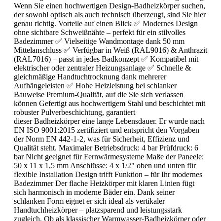
Wenn Sie einen hochwertigen Design-Badheizkörper suchen,
der sowohl optisch als auch technisch überzeugt, sind Sie hier
genau richtig. Vorteile auf einen Blick ✅ Modernes Design
ohne sichtbare Schweißnähte – perfekt für ein stilvolles
Badezimmer ✅ Vielseitige Wandmontage dank 50 mm
Mittelanschluss ✅ Verfügbar in Weiß (RAL9016) & Anthrazit
(RAL7016) – passt in jedes Badkonzept ✅ Kompatibel mit
elektrischer oder zentraler Heizungsanlage ✅ Schnelle &
gleichmäßige Handtuchtrocknung dank mehrerer
Aufhängeleisten ✅ Hohe Heizleistung bei schlanker
Bauweise Premium-Qualität, auf die Sie sich verlassen
können Gefertigt aus hochwertigem Stahl und beschichtet mit
robuster Pulverbeschichtung, garantiert
dieser Badheizkörper eine lange Lebensdauer. Er wurde nach
EN ISO 9001:2015 zertifiziert und entspricht den Vorgaben
der Norm EN 442-1-2, was für Sicherheit, Effizienz und
Qualität steht. Maximaler Betriebsdruck: 4 bar Prüfdruck: 6
bar Nicht geeignet für Fernwärmesysteme Maße der Paneele:
50 x 11 x 1,5 mm Anschlüsse: 4 x 1/2" oben und unten für
flexible Installation Design trifft Funktion – für Ihr modernes
Badezimmer Der flache Heizkörper mit klaren Linien fügt
sich harmonisch in moderne Bäder ein. Dank seiner
schlanken Form eignet er sich ideal als vertikaler
Handtuchheizkörper – platzsparend und leistungsstark
zugleich. Ob als klassischer Warmwasser-Badheizkörper oder