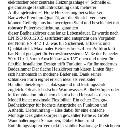
elektrischer oder zentraler Heizungsanlage ✅ Schnelle &
gleichmäßige Handtuchtrocknung dank mehrerer
Aufhängeleisten ✅ Hohe Heizleistung bei schlanker
Bauweise Premium-Qualität, auf die Sie sich verlassen
können Gefertigt aus hochwertigem Stahl und beschichtet mit
robuster Pulverbeschichtung, garantiert
dieser Badheizkörper eine lange Lebensdauer. Er wurde nach
EN ISO 9001:2015 zertifiziert und entspricht den Vorgaben
der Norm EN 442-1-2, was für Sicherheit, Effizienz und
Qualität steht. Maximaler Betriebsdruck: 4 bar Prüfdruck: 6
bar Nicht geeignet für Fernwärmesysteme Maße der Paneele:
50 x 11 x 1,5 mm Anschlüsse: 4 x 1/2" oben und unten für
flexible Installation Design trifft Funktion – für Ihr modernes
Badezimmer Der flache Heizkörper mit klaren Linien fügt
sich harmonisch in moderne Bäder ein. Dank seiner
schlanken Form eignet er sich ideal als vertikaler
Handtuchheizkörper – platzsparend und leistungsstark
zugleich. Ob als klassischer Warmwasser-Badheizkörper oder
in Kombination mit einem elektrischen Heizstab – dieses
Modell bietet maximale Flexibilität. Ein echter Design-
Badheizkörper für höchste Ansprüche an Funktion und
Ästhetik. Lieferumfang – alles dabei für eine einfache
Montage Designheizkörper in gewählter Farbe & Größe
Wandhalterungen Schrauben, Dübel Blind- und
Entlüftungsstopfen Verpackt in stabiler Kartonage für sicheren