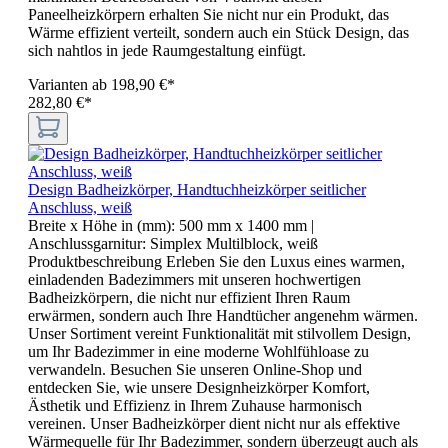
Paneelheizkörpern erhalten Sie nicht nur ein Produkt, das
Wärme effizient verteilt, sondern auch ein Stück Design, das
sich nahtlos in jede Raumgestaltung einfügt.
Varianten ab
198,90 €*
282,80 €*
Design Badheizkörper, Handtuchheizkörper seitlicher
Anschluss, weiß
Breite x Höhe in (mm):
500 mm x 1400 mm
|
Anschlussgarnitur:
Simplex Multilblock, weiß
Produktbeschreibung Erleben Sie den Luxus eines warmen,
einladenden Badezimmers mit unseren hochwertigen
Badheizkörpern, die nicht nur effizient Ihren Raum
erwärmen, sondern auch Ihre Handtücher angenehm wärmen.
Unser Sortiment vereint Funktionalität mit stilvollem Design,
um Ihr Badezimmer in eine moderne Wohlfühloase zu
verwandeln. Besuchen Sie unseren Online-Shop und
entdecken Sie, wie unsere Designheizkörper Komfort,
Ästhetik und Effizienz in Ihrem Zuhause harmonisch
vereinen. Unser Badheizkörper dient nicht nur als effektive
Wärmequelle für Ihr Badezimmer, sondern überzeugt auch als