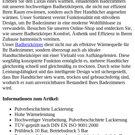
Erleben Sie den Luxus eines warmen, einladenden Badezimmers
mit unseren hochwertigen Badheizkörpern, die nicht nur effizient
Ihren Raum erwärmen, sondern auch Ihre Handtücher angenehm
wärmen. Unser Sortiment vereint Funktionalität mit stilvollem
Design, um Ihr Badezimmer in eine moderne Wohlfühloase zu
verwandeln. Besuchen Sie unseren Online-Shop und entdecken Sie,
wie unsere Badheizkörper Komfort, Ästhetik und Effizienz in Ihrem
Zuhause harmonisch vereinen.
Unser
Badheizkörper
dient nicht nur als effektive Wärmequelle für
Ihr Badezimmer, sondern überzeugt auch als idealer
Handtuchheizkörper mit einer Vielzahl von Aufhängeleisten. Diese
sorgfältig konzipierte Funktion ermöglicht es, mehrere Handtücher
gleichzeitig schnell und gleichmäßig zu trocknen. Durch seine hohe
Leistungsfähigkeit und das intelligente Design wird sichergestellt,
dass Ihre Handtücher stets warm, trocken und gebrauchsfertig sind,
wodurch er zum unverzichtbaren Bestandteil Ihres Badezimmers
wird.
Informationen zum Artikel:
Pulverbeschichtete Lackierung
Hohe Wärmeleistung
Hochwertiger Verarbeitung. Pulverbeschichtete Lackierung
TÜV-geprüft nach DIN EN ISO 9001:2000
Prüfdruck 10 Bar, Betriebsdruck 5 Bar