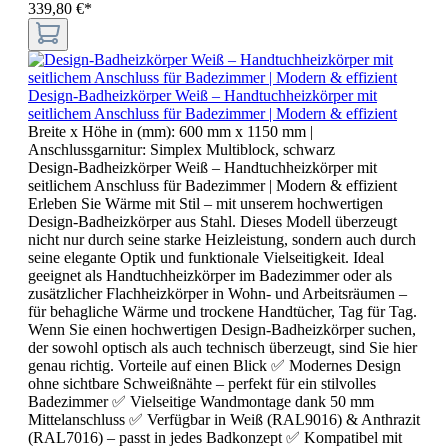
339,80 €*
Design-Badheizkörper Weiß – Handtuchheizkörper mit
seitlichem Anschluss für Badezimmer | Modern & effizient
Breite x Höhe in (mm):
600 mm x 1150 mm
|
Anschlussgarnitur:
Simplex Multiblock, schwarz
Design-Badheizkörper Weiß – Handtuchheizkörper mit
seitlichem Anschluss für Badezimmer | Modern & effizient
Erleben Sie Wärme mit Stil – mit unserem hochwertigen
Design-Badheizkörper aus Stahl. Dieses Modell überzeugt
nicht nur durch seine starke Heizleistung, sondern auch durch
seine elegante Optik und funktionale Vielseitigkeit. Ideal
geeignet als Handtuchheizkörper im Badezimmer oder als
zusätzlicher Flachheizkörper in Wohn- und Arbeitsräumen –
für behagliche Wärme und trockene Handtücher, Tag für Tag.
Wenn Sie einen hochwertigen Design-Badheizkörper suchen,
der sowohl optisch als auch technisch überzeugt, sind Sie hier
genau richtig. Vorteile auf einen Blick ✅ Modernes Design
ohne sichtbare Schweißnähte – perfekt für ein stilvolles
Badezimmer ✅ Vielseitige Wandmontage dank 50 mm
Mittelanschluss ✅ Verfügbar in Weiß (RAL9016) & Anthrazit
(RAL7016) – passt in jedes Badkonzept ✅ Kompatibel mit