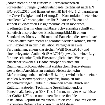
jedoch nicht für den Einsatz in Fernwärmenetzen
vorgesehen.Strenge Qualitätsstandards, zertifiziert nach EN
ISO 9001:2015 und lizensiert gemäß EN 442-1-2, garantieren
die Zuverlässigkeit und Leistung.Die Konstruktion bietet eine
exzellente Wärmeabgabe, um Ihr Zuhause effizient und
schnell zu erwärmen.Designmerkmale:Ein modernes,
gradliniges Design ohne sichtbare Schweißnähte schafft ein
ästhetisch ansprechendes Erscheinungsbild.Mit einem
Standardanschluss von 50 mm und Paneelen, die sowohl nach
links als auch nach rechts angeordnet werden können, bieten
wir Flexibilität in der Installation.Verfügbar in zwei
Farbvarianten: einem klassischen Weiß (RAL9016) und
einem eleganten Anthrazit (RAL7016), jeweils in einer Lage
für eine schlanke Optik.Einsatzmöglichkeiten:Vielseitig
einsetzbar sowohl als Badheizkörper als auch zur
Raumheizung.Kompatibel mit elektrischen Heizsystemen
sowie dem Anschluss an zentrale Heizsysteme.Im
Lieferumfang enthalten:Jeder Heizkörper wird sicher in einer
stabilen Kartonverpackung geliefert, komplett mit
Wandhalterungen, Dübeln, Schrauben sowie Blind- und
Entlüftungsstopfen.Technische Spezifikationen:Die
Paneelmaße betragen 50 x 11 x 1,5 mm, mit vier Anschlüssen
der Größe 1/2" oben und unten für eine flexible
Installation.Geprüft bis zu einem Druck von 6 bar, mit einem
maximalen Betriebsdruck von 4 bar.Mit diesen