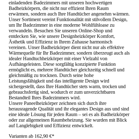
einladenden Badezimmers mit unseren hochwertigen
Badheizkörpern, die nicht nur effizient Ihren Raum
erwärmen, sondern auch Ihre Handtücher angenehm wärmen.
Unser Sortiment vereint Funktionalität mit stilvollem Design,
um Ihr Badezimmer in eine moderne Wohlfühloase zu
verwandeln. Besuchen Sie unseren Online-Shop und
entdecken Sie, wie unsere Designheizkörper Komfort,
Ästhetik und Effizienz in Ihrem Zuhause harmonisch
vereinen. Unser Badheizkörper dient nicht nur als effektive
Wärmequelle für Ihr Badezimmer, sondern überzeugt auch als
idealer Handtuchheizkörper mit einer Vielzahl von
Aufhängeleisten. Diese sorgfältig konzipierte Funktion
ermöglicht es, mehrere Handtücher gleichzeitig schnell und
gleichmäßig zu trocknen. Durch seine hohe
Leistungsfähigkeit und das intelligente Design wird
sichergestellt, dass Ihre Handtücher stets warm, trocken und
gebrauchsfertig sind, wodurch er zum unverzichtbaren
Bestandteil Ihres Badezimmers wird.
Unsere Paneelheizkörper zeichnen sich durch ihre
herausragende Qualität und ihr elegantes Design aus und sind
eine ideale Lösung für jeden Raum – sei es als Badheizkörper
oder zur allgemeinen Raumbeheizung. Sie wurden mit Blick
auf Langlebigkeit und Effizienz entwickelt.
Varianten ab
162,90 €*