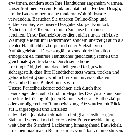
erwärmen, sondern auch Ihre Handtücher angenehm wärmen.
Unser Sortiment vereint Funktionalität mit stilvollem Design,
um Ihr Badezimmer in eine moderne Wohlfühloase zu
verwandeln. Besuchen Sie unseren Online-Shop und
entdecken Sie, wie unsere Designheizkörper Komfort,
Ästhetik und Effizienz in Ihrem Zuhause harmonisch
vereinen. Unser Badheizkörper dient nicht nur als effektive
Wärmequelle für Ihr Badezimmer, sondern überzeugt auch als
idealer Handtuchheizkörper mit einer Vielzahl von
Aufhängeleisten. Diese sorgfältig konzipierte Funktion
ermöglicht es, mehrere Handtücher gleichzeitig schnell und
gleichmäßig zu trocknen. Durch seine hohe
Leistungsfähigkeit und das intelligente Design wird
sichergestellt, dass Ihre Handtücher stets warm, trocken und
gebrauchsfertig sind, wodurch er zum unverzichtbaren
Bestandteil Ihres Badezimmers wird.
Unsere Paneelheizkörper zeichnen sich durch ihre
herausragende Qualität und ihr elegantes Design aus und sind
eine ideale Lösung für jeden Raum – sei es als Badheizkörper
oder zur allgemeinen Raumbeheizung. Sie wurden mit Blick
auf Langlebigkeit und Effizienz
entwickelt.Qualitätsmerkmale:Gefertigt aus erstklassigem
Stahl und veredelt mit einer robusten Pulverbeschichtung,
weit über die Standard-Lackierung hinausgehend.Entwickelt,
um einen maximalen Betriebsdruck von 4 bar zu unterstützen,