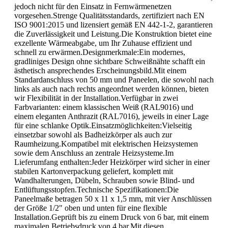
jedoch nicht für den Einsatz in Fernwärmenetzen
vorgesehen.Strenge Qualitätsstandards, zertifiziert nach EN
ISO 9001:2015 und lizensiert gemäß EN 442-1-2, garantieren
die Zuverlässigkeit und Leistung.Die Konstruktion bietet eine
exzellente Wärmeabgabe, um Ihr Zuhause effizient und
schnell zu erwärmen.Designmerkmale:Ein modernes,
gradliniges Design ohne sichtbare Schweißnähte schafft ein
ästhetisch ansprechendes Erscheinungsbild.Mit einem
Standardanschluss von 50 mm und Paneelen, die sowohl nach
links als auch nach rechts angeordnet werden können, bieten
wir Flexibilität in der Installation.Verfügbar in zwei
Farbvarianten: einem klassischen Weiß (RAL9016) und
einem eleganten Anthrazit (RAL7016), jeweils in einer Lage
für eine schlanke Optik.Einsatzmöglichkeiten:Vielseitig
einsetzbar sowohl als Badheizkörper als auch zur
Raumheizung.Kompatibel mit elektrischen Heizsystemen
sowie dem Anschluss an zentrale Heizsysteme.Im
Lieferumfang enthalten:Jeder Heizkörper wird sicher in einer
stabilen Kartonverpackung geliefert, komplett mit
Wandhalterungen, Dübeln, Schrauben sowie Blind- und
Entlüftungsstopfen.Technische Spezifikationen:Die
Paneelmaße betragen 50 x 11 x 1,5 mm, mit vier Anschlüssen
der Größe 1/2" oben und unten für eine flexible
Installation.Geprüft bis zu einem Druck von 6 bar, mit einem
maximalen Betriebsdruck von 4 bar.Mit diesen