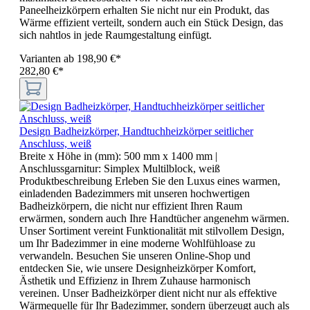
Paneelheizkörpern erhalten Sie nicht nur ein Produkt, das
Wärme effizient verteilt, sondern auch ein Stück Design, das
sich nahtlos in jede Raumgestaltung einfügt.
Varianten ab
198,90 €*
282,80 €*
Design Badheizkörper, Handtuchheizkörper seitlicher
Anschluss, weiß
Breite x Höhe in (mm):
500 mm x 1400 mm
|
Anschlussgarnitur:
Simplex Multilblock, weiß
Produktbeschreibung Erleben Sie den Luxus eines warmen,
einladenden Badezimmers mit unseren hochwertigen
Badheizkörpern, die nicht nur effizient Ihren Raum
erwärmen, sondern auch Ihre Handtücher angenehm wärmen.
Unser Sortiment vereint Funktionalität mit stilvollem Design,
um Ihr Badezimmer in eine moderne Wohlfühloase zu
verwandeln. Besuchen Sie unseren Online-Shop und
entdecken Sie, wie unsere Designheizkörper Komfort,
Ästhetik und Effizienz in Ihrem Zuhause harmonisch
vereinen. Unser Badheizkörper dient nicht nur als effektive
Wärmequelle für Ihr Badezimmer, sondern überzeugt auch als