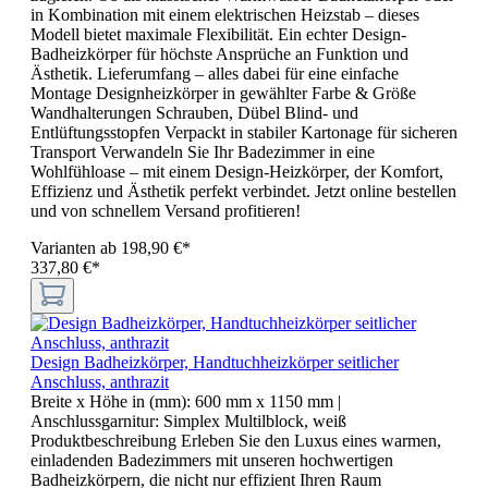
in Kombination mit einem elektrischen Heizstab – dieses
Modell bietet maximale Flexibilität. Ein echter Design-
Badheizkörper für höchste Ansprüche an Funktion und
Ästhetik. Lieferumfang – alles dabei für eine einfache
Montage Designheizkörper in gewählter Farbe & Größe
Wandhalterungen Schrauben, Dübel Blind- und
Entlüftungsstopfen Verpackt in stabiler Kartonage für sicheren
Transport Verwandeln Sie Ihr Badezimmer in eine
Wohlfühloase – mit einem Design-Heizkörper, der Komfort,
Effizienz und Ästhetik perfekt verbindet. Jetzt online bestellen
und von schnellem Versand profitieren!
Varianten ab
198,90 €*
337,80 €*
Design Badheizkörper, Handtuchheizkörper seitlicher
Anschluss, anthrazit
Breite x Höhe in (mm):
600 mm x 1150 mm
|
Anschlussgarnitur:
Simplex Multilblock, weiß
Produktbeschreibung Erleben Sie den Luxus eines warmen,
einladenden Badezimmers mit unseren hochwertigen
Badheizkörpern, die nicht nur effizient Ihren Raum