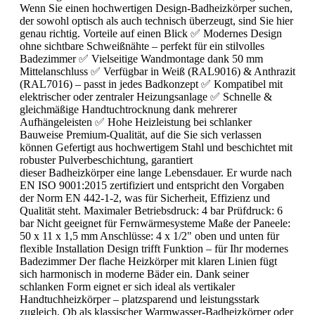
Wenn Sie einen hochwertigen Design-Badheizkörper suchen,
der sowohl optisch als auch technisch überzeugt, sind Sie hier
genau richtig. Vorteile auf einen Blick ✅ Modernes Design
ohne sichtbare Schweißnähte – perfekt für ein stilvolles
Badezimmer ✅ Vielseitige Wandmontage dank 50 mm
Mittelanschluss ✅ Verfügbar in Weiß (RAL9016) & Anthrazit
(RAL7016) – passt in jedes Badkonzept ✅ Kompatibel mit
elektrischer oder zentraler Heizungsanlage ✅ Schnelle &
gleichmäßige Handtuchtrocknung dank mehrerer
Aufhängeleisten ✅ Hohe Heizleistung bei schlanker
Bauweise Premium-Qualität, auf die Sie sich verlassen
können Gefertigt aus hochwertigem Stahl und beschichtet mit
robuster Pulverbeschichtung, garantiert
dieser Badheizkörper eine lange Lebensdauer. Er wurde nach
EN ISO 9001:2015 zertifiziert und entspricht den Vorgaben
der Norm EN 442-1-2, was für Sicherheit, Effizienz und
Qualität steht. Maximaler Betriebsdruck: 4 bar Prüfdruck: 6
bar Nicht geeignet für Fernwärmesysteme Maße der Paneele:
50 x 11 x 1,5 mm Anschlüsse: 4 x 1/2" oben und unten für
flexible Installation Design trifft Funktion – für Ihr modernes
Badezimmer Der flache Heizkörper mit klaren Linien fügt
sich harmonisch in moderne Bäder ein. Dank seiner
schlanken Form eignet er sich ideal als vertikaler
Handtuchheizkörper – platzsparend und leistungsstark
zugleich. Ob als klassischer Warmwasser-Badheizkörper oder