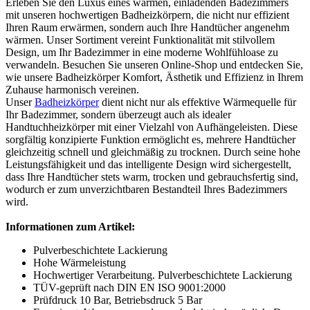
Erleben Sie den Luxus eines warmen, einladenden Badezimmers
mit unseren hochwertigen Badheizkörpern, die nicht nur effizient
Ihren Raum erwärmen, sondern auch Ihre Handtücher angenehm
wärmen. Unser Sortiment vereint Funktionalität mit stilvollem
Design, um Ihr Badezimmer in eine moderne Wohlfühloase zu
verwandeln. Besuchen Sie unseren Online-Shop und entdecken Sie,
wie unsere Badheizkörper Komfort, Ästhetik und Effizienz in Ihrem
Zuhause harmonisch vereinen.
Unser
Badheizkörper
dient nicht nur als effektive Wärmequelle für
Ihr Badezimmer, sondern überzeugt auch als idealer
Handtuchheizkörper mit einer Vielzahl von Aufhängeleisten. Diese
sorgfältig konzipierte Funktion ermöglicht es, mehrere Handtücher
gleichzeitig schnell und gleichmäßig zu trocknen. Durch seine hohe
Leistungsfähigkeit und das intelligente Design wird sichergestellt,
dass Ihre Handtücher stets warm, trocken und gebrauchsfertig sind,
wodurch er zum unverzichtbaren Bestandteil Ihres Badezimmers
wird.
Informationen zum Artikel:
Pulverbeschichtete Lackierung
Hohe Wärmeleistung
Hochwertiger Verarbeitung. Pulverbeschichtete Lackierung
TÜV-geprüft nach DIN EN ISO 9001:2000
Prüfdruck 10 Bar, Betriebsdruck 5 Bar