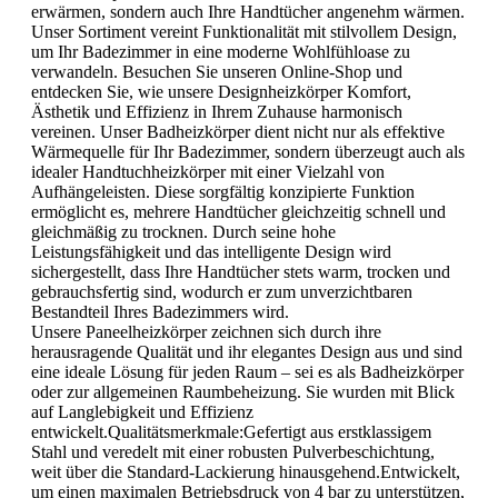
erwärmen, sondern auch Ihre Handtücher angenehm wärmen.
Unser Sortiment vereint Funktionalität mit stilvollem Design,
um Ihr Badezimmer in eine moderne Wohlfühloase zu
verwandeln. Besuchen Sie unseren Online-Shop und
entdecken Sie, wie unsere Designheizkörper Komfort,
Ästhetik und Effizienz in Ihrem Zuhause harmonisch
vereinen. Unser Badheizkörper dient nicht nur als effektive
Wärmequelle für Ihr Badezimmer, sondern überzeugt auch als
idealer Handtuchheizkörper mit einer Vielzahl von
Aufhängeleisten. Diese sorgfältig konzipierte Funktion
ermöglicht es, mehrere Handtücher gleichzeitig schnell und
gleichmäßig zu trocknen. Durch seine hohe
Leistungsfähigkeit und das intelligente Design wird
sichergestellt, dass Ihre Handtücher stets warm, trocken und
gebrauchsfertig sind, wodurch er zum unverzichtbaren
Bestandteil Ihres Badezimmers wird.
Unsere Paneelheizkörper zeichnen sich durch ihre
herausragende Qualität und ihr elegantes Design aus und sind
eine ideale Lösung für jeden Raum – sei es als Badheizkörper
oder zur allgemeinen Raumbeheizung. Sie wurden mit Blick
auf Langlebigkeit und Effizienz
entwickelt.Qualitätsmerkmale:Gefertigt aus erstklassigem
Stahl und veredelt mit einer robusten Pulverbeschichtung,
weit über die Standard-Lackierung hinausgehend.Entwickelt,
um einen maximalen Betriebsdruck von 4 bar zu unterstützen,