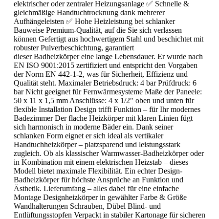
elektrischer oder zentraler Heizungsanlage ✅ Schnelle &
gleichmäßige Handtuchtrocknung dank mehrerer
Aufhängeleisten ✅ Hohe Heizleistung bei schlanker
Bauweise Premium-Qualität, auf die Sie sich verlassen
können Gefertigt aus hochwertigem Stahl und beschichtet mit
robuster Pulverbeschichtung, garantiert
dieser Badheizkörper eine lange Lebensdauer. Er wurde nach
EN ISO 9001:2015 zertifiziert und entspricht den Vorgaben
der Norm EN 442-1-2, was für Sicherheit, Effizienz und
Qualität steht. Maximaler Betriebsdruck: 4 bar Prüfdruck: 6
bar Nicht geeignet für Fernwärmesysteme Maße der Paneele:
50 x 11 x 1,5 mm Anschlüsse: 4 x 1/2" oben und unten für
flexible Installation Design trifft Funktion – für Ihr modernes
Badezimmer Der flache Heizkörper mit klaren Linien fügt
sich harmonisch in moderne Bäder ein. Dank seiner
schlanken Form eignet er sich ideal als vertikaler
Handtuchheizkörper – platzsparend und leistungsstark
zugleich. Ob als klassischer Warmwasser-Badheizkörper oder
in Kombination mit einem elektrischen Heizstab – dieses
Modell bietet maximale Flexibilität. Ein echter Design-
Badheizkörper für höchste Ansprüche an Funktion und
Ästhetik. Lieferumfang – alles dabei für eine einfache
Montage Designheizkörper in gewählter Farbe & Größe
Wandhalterungen Schrauben, Dübel Blind- und
Entlüftungsstopfen Verpackt in stabiler Kartonage für sicheren