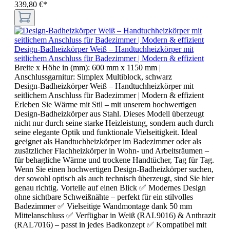
339,80 €*
Design-Badheizkörper Weiß – Handtuchheizkörper mit
seitlichem Anschluss für Badezimmer | Modern & effizient
Breite x Höhe in (mm):
600 mm x 1150 mm
|
Anschlussgarnitur:
Simplex Multiblock, schwarz
Design-Badheizkörper Weiß – Handtuchheizkörper mit
seitlichem Anschluss für Badezimmer | Modern & effizient
Erleben Sie Wärme mit Stil – mit unserem hochwertigen
Design-Badheizkörper aus Stahl. Dieses Modell überzeugt
nicht nur durch seine starke Heizleistung, sondern auch durch
seine elegante Optik und funktionale Vielseitigkeit. Ideal
geeignet als Handtuchheizkörper im Badezimmer oder als
zusätzlicher Flachheizkörper in Wohn- und Arbeitsräumen –
für behagliche Wärme und trockene Handtücher, Tag für Tag.
Wenn Sie einen hochwertigen Design-Badheizkörper suchen,
der sowohl optisch als auch technisch überzeugt, sind Sie hier
genau richtig. Vorteile auf einen Blick ✅ Modernes Design
ohne sichtbare Schweißnähte – perfekt für ein stilvolles
Badezimmer ✅ Vielseitige Wandmontage dank 50 mm
Mittelanschluss ✅ Verfügbar in Weiß (RAL9016) & Anthrazit
(RAL7016) – passt in jedes Badkonzept ✅ Kompatibel mit