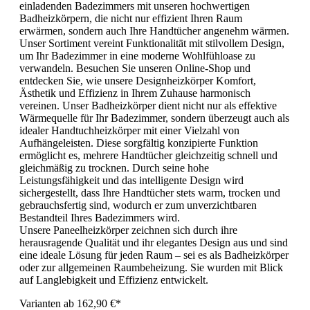
einladenden Badezimmers mit unseren hochwertigen
Badheizkörpern, die nicht nur effizient Ihren Raum
erwärmen, sondern auch Ihre Handtücher angenehm wärmen.
Unser Sortiment vereint Funktionalität mit stilvollem Design,
um Ihr Badezimmer in eine moderne Wohlfühloase zu
verwandeln. Besuchen Sie unseren Online-Shop und
entdecken Sie, wie unsere Designheizkörper Komfort,
Ästhetik und Effizienz in Ihrem Zuhause harmonisch
vereinen. Unser Badheizkörper dient nicht nur als effektive
Wärmequelle für Ihr Badezimmer, sondern überzeugt auch als
idealer Handtuchheizkörper mit einer Vielzahl von
Aufhängeleisten. Diese sorgfältig konzipierte Funktion
ermöglicht es, mehrere Handtücher gleichzeitig schnell und
gleichmäßig zu trocknen. Durch seine hohe
Leistungsfähigkeit und das intelligente Design wird
sichergestellt, dass Ihre Handtücher stets warm, trocken und
gebrauchsfertig sind, wodurch er zum unverzichtbaren
Bestandteil Ihres Badezimmers wird.
Unsere Paneelheizkörper zeichnen sich durch ihre
herausragende Qualität und ihr elegantes Design aus und sind
eine ideale Lösung für jeden Raum – sei es als Badheizkörper
oder zur allgemeinen Raumbeheizung. Sie wurden mit Blick
auf Langlebigkeit und Effizienz entwickelt.
Varianten ab
162,90 €*