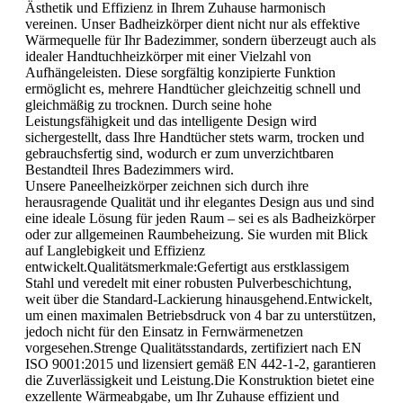
Ästhetik und Effizienz in Ihrem Zuhause harmonisch
vereinen. Unser Badheizkörper dient nicht nur als effektive
Wärmequelle für Ihr Badezimmer, sondern überzeugt auch als
idealer Handtuchheizkörper mit einer Vielzahl von
Aufhängeleisten. Diese sorgfältig konzipierte Funktion
ermöglicht es, mehrere Handtücher gleichzeitig schnell und
gleichmäßig zu trocknen. Durch seine hohe
Leistungsfähigkeit und das intelligente Design wird
sichergestellt, dass Ihre Handtücher stets warm, trocken und
gebrauchsfertig sind, wodurch er zum unverzichtbaren
Bestandteil Ihres Badezimmers wird.
Unsere Paneelheizkörper zeichnen sich durch ihre
herausragende Qualität und ihr elegantes Design aus und sind
eine ideale Lösung für jeden Raum – sei es als Badheizkörper
oder zur allgemeinen Raumbeheizung. Sie wurden mit Blick
auf Langlebigkeit und Effizienz
entwickelt.Qualitätsmerkmale:Gefertigt aus erstklassigem
Stahl und veredelt mit einer robusten Pulverbeschichtung,
weit über die Standard-Lackierung hinausgehend.Entwickelt,
um einen maximalen Betriebsdruck von 4 bar zu unterstützen,
jedoch nicht für den Einsatz in Fernwärmenetzen
vorgesehen.Strenge Qualitätsstandards, zertifiziert nach EN
ISO 9001:2015 und lizensiert gemäß EN 442-1-2, garantieren
die Zuverlässigkeit und Leistung.Die Konstruktion bietet eine
exzellente Wärmeabgabe, um Ihr Zuhause effizient und