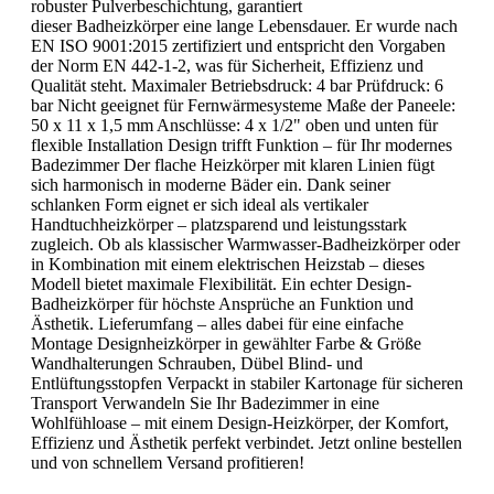
robuster Pulverbeschichtung, garantiert
dieser Badheizkörper eine lange Lebensdauer. Er wurde nach
EN ISO 9001:2015 zertifiziert und entspricht den Vorgaben
der Norm EN 442-1-2, was für Sicherheit, Effizienz und
Qualität steht. Maximaler Betriebsdruck: 4 bar Prüfdruck: 6
bar Nicht geeignet für Fernwärmesysteme Maße der Paneele:
50 x 11 x 1,5 mm Anschlüsse: 4 x 1/2" oben und unten für
flexible Installation Design trifft Funktion – für Ihr modernes
Badezimmer Der flache Heizkörper mit klaren Linien fügt
sich harmonisch in moderne Bäder ein. Dank seiner
schlanken Form eignet er sich ideal als vertikaler
Handtuchheizkörper – platzsparend und leistungsstark
zugleich. Ob als klassischer Warmwasser-Badheizkörper oder
in Kombination mit einem elektrischen Heizstab – dieses
Modell bietet maximale Flexibilität. Ein echter Design-
Badheizkörper für höchste Ansprüche an Funktion und
Ästhetik. Lieferumfang – alles dabei für eine einfache
Montage Designheizkörper in gewählter Farbe & Größe
Wandhalterungen Schrauben, Dübel Blind- und
Entlüftungsstopfen Verpackt in stabiler Kartonage für sicheren
Transport Verwandeln Sie Ihr Badezimmer in eine
Wohlfühloase – mit einem Design-Heizkörper, der Komfort,
Effizienz und Ästhetik perfekt verbindet. Jetzt online bestellen
und von schnellem Versand profitieren!