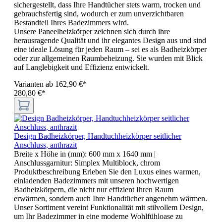
sichergestellt, dass Ihre Handtücher stets warm, trocken und
gebrauchsfertig sind, wodurch er zum unverzichtbaren
Bestandteil Ihres Badezimmers wird.
Unsere Paneelheizkörper zeichnen sich durch ihre
herausragende Qualität und ihr elegantes Design aus und sind
eine ideale Lösung für jeden Raum – sei es als Badheizkörper
oder zur allgemeinen Raumbeheizung. Sie wurden mit Blick
auf Langlebigkeit und Effizienz entwickelt.
Varianten ab
162,90 €*
280,80 €*
Design Badheizkörper, Handtuchheizkörper seitlicher
Anschluss, anthrazit
Breite x Höhe in (mm):
600 mm x 1640 mm
|
Anschlussgarnitur:
Simplex Multiblock, chrom
Produktbeschreibung Erleben Sie den Luxus eines warmen,
einladenden Badezimmers mit unseren hochwertigen
Badheizkörpern, die nicht nur effizient Ihren Raum
erwärmen, sondern auch Ihre Handtücher angenehm wärmen.
Unser Sortiment vereint Funktionalität mit stilvollem Design,
um Ihr Badezimmer in eine moderne Wohlfühloase zu