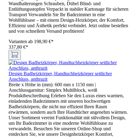
Wandhalterungen Schrauben, Dübel Blind- und
Entlüftungsstopfen Verpackt in stabiler Kartonage für sicheren
Transport Verwandeln Sie Ihr Badezimmer in eine
Wohlfühloase – mit einem Design-Heizkörper, der Komfort,
Effizienz und Ästhetik perfekt verbindet. Jetzt online bestellen
und von schnellem Versand profitieren!
Varianten ab
198,90 €*
337,80 €*
Design Badheizkörper, Handtuchheizkörper seitlicher
Anschluss, anthrazit
Breite x Höhe in (mm):
600 mm x 1150 mm
|
Anschlussgarnitur:
Simplex Multilblock, weiß
Produktbeschreibung Erleben Sie den Luxus eines warmen,
einladenden Badezimmers mit unseren hochwertigen
Badheizkörpern, die nicht nur effizient Ihren Raum
erwärmen, sondern auch Ihre Handtücher angenehm wärmen.
Unser Sortiment vereint Funktionalität mit stilvollem Design,
um Ihr Badezimmer in eine moderne Wohlfühloase zu
verwandeln. Besuchen Sie unseren Online-Shop und
entdecken Sie, wie unsere Designheizkörper Komfort,