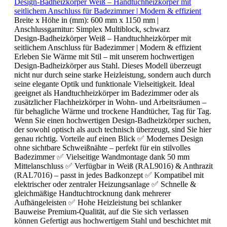
Design-Badheizkörper Weiß – Handtuchheizkörper mit
seitlichem Anschluss für Badezimmer | Modern & effizient
Breite x Höhe in (mm):
600 mm x 1150 mm
|
Anschlussgarnitur:
Simplex Multiblock, schwarz
Design-Badheizkörper Weiß – Handtuchheizkörper mit
seitlichem Anschluss für Badezimmer | Modern & effizient
Erleben Sie Wärme mit Stil – mit unserem hochwertigen
Design-Badheizkörper aus Stahl. Dieses Modell überzeugt
nicht nur durch seine starke Heizleistung, sondern auch durch
seine elegante Optik und funktionale Vielseitigkeit. Ideal
geeignet als Handtuchheizkörper im Badezimmer oder als
zusätzlicher Flachheizkörper in Wohn- und Arbeitsräumen –
für behagliche Wärme und trockene Handtücher, Tag für Tag.
Wenn Sie einen hochwertigen Design-Badheizkörper suchen,
der sowohl optisch als auch technisch überzeugt, sind Sie hier
genau richtig. Vorteile auf einen Blick ✅ Modernes Design
ohne sichtbare Schweißnähte – perfekt für ein stilvolles
Badezimmer ✅ Vielseitige Wandmontage dank 50 mm
Mittelanschluss ✅ Verfügbar in Weiß (RAL9016) & Anthrazit
(RAL7016) – passt in jedes Badkonzept ✅ Kompatibel mit
elektrischer oder zentraler Heizungsanlage ✅ Schnelle &
gleichmäßige Handtuchtrocknung dank mehrerer
Aufhängeleisten ✅ Hohe Heizleistung bei schlanker
Bauweise Premium-Qualität, auf die Sie sich verlassen
können Gefertigt aus hochwertigem Stahl und beschichtet mit