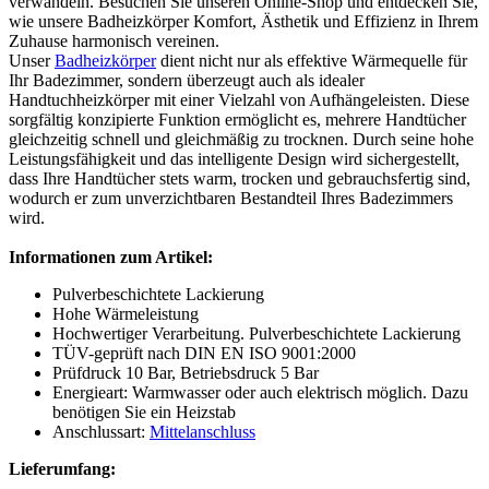
verwandeln. Besuchen Sie unseren Online-Shop und entdecken Sie,
wie unsere Badheizkörper Komfort, Ästhetik und Effizienz in Ihrem
Zuhause harmonisch vereinen.
Unser
Badheizkörper
dient nicht nur als effektive Wärmequelle für
Ihr Badezimmer, sondern überzeugt auch als idealer
Handtuchheizkörper mit einer Vielzahl von Aufhängeleisten. Diese
sorgfältig konzipierte Funktion ermöglicht es, mehrere Handtücher
gleichzeitig schnell und gleichmäßig zu trocknen. Durch seine hohe
Leistungsfähigkeit und das intelligente Design wird sichergestellt,
dass Ihre Handtücher stets warm, trocken und gebrauchsfertig sind,
wodurch er zum unverzichtbaren Bestandteil Ihres Badezimmers
wird.
Informationen zum Artikel:
Pulverbeschichtete Lackierung
Hohe Wärmeleistung
Hochwertiger Verarbeitung. Pulverbeschichtete Lackierung
TÜV-geprüft nach DIN EN ISO 9001:2000
Prüfdruck 10 Bar, Betriebsdruck 5 Bar
Energieart: Warmwasser oder auch elektrisch möglich. Dazu
benötigen Sie ein Heizstab
Anschlussart:
Mittelanschluss
Lieferumfang: