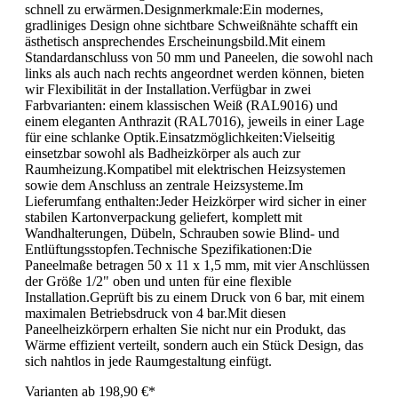
schnell zu erwärmen.Designmerkmale:Ein modernes,
gradliniges Design ohne sichtbare Schweißnähte schafft ein
ästhetisch ansprechendes Erscheinungsbild.Mit einem
Standardanschluss von 50 mm und Paneelen, die sowohl nach
links als auch nach rechts angeordnet werden können, bieten
wir Flexibilität in der Installation.Verfügbar in zwei
Farbvarianten: einem klassischen Weiß (RAL9016) und
einem eleganten Anthrazit (RAL7016), jeweils in einer Lage
für eine schlanke Optik.Einsatzmöglichkeiten:Vielseitig
einsetzbar sowohl als Badheizkörper als auch zur
Raumheizung.Kompatibel mit elektrischen Heizsystemen
sowie dem Anschluss an zentrale Heizsysteme.Im
Lieferumfang enthalten:Jeder Heizkörper wird sicher in einer
stabilen Kartonverpackung geliefert, komplett mit
Wandhalterungen, Dübeln, Schrauben sowie Blind- und
Entlüftungsstopfen.Technische Spezifikationen:Die
Paneelmaße betragen 50 x 11 x 1,5 mm, mit vier Anschlüssen
der Größe 1/2" oben und unten für eine flexible
Installation.Geprüft bis zu einem Druck von 6 bar, mit einem
maximalen Betriebsdruck von 4 bar.Mit diesen
Paneelheizkörpern erhalten Sie nicht nur ein Produkt, das
Wärme effizient verteilt, sondern auch ein Stück Design, das
sich nahtlos in jede Raumgestaltung einfügt.
Varianten ab
198,90 €*