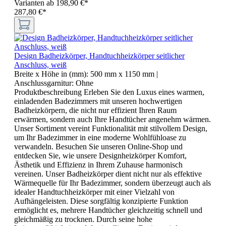
Varianten ab
198,90 €*
287,80 €*
Design Badheizkörper, Handtuchheizkörper seitlicher
Anschluss, weiß
Breite x Höhe in (mm):
500 mm x 1150 mm
|
Anschlussgarnitur:
Ohne
Produktbeschreibung Erleben Sie den Luxus eines warmen,
einladenden Badezimmers mit unseren hochwertigen
Badheizkörpern, die nicht nur effizient Ihren Raum
erwärmen, sondern auch Ihre Handtücher angenehm wärmen.
Unser Sortiment vereint Funktionalität mit stilvollem Design,
um Ihr Badezimmer in eine moderne Wohlfühloase zu
verwandeln. Besuchen Sie unseren Online-Shop und
entdecken Sie, wie unsere Designheizkörper Komfort,
Ästhetik und Effizienz in Ihrem Zuhause harmonisch
vereinen. Unser Badheizkörper dient nicht nur als effektive
Wärmequelle für Ihr Badezimmer, sondern überzeugt auch als
idealer Handtuchheizkörper mit einer Vielzahl von
Aufhängeleisten. Diese sorgfältig konzipierte Funktion
ermöglicht es, mehrere Handtücher gleichzeitig schnell und
gleichmäßig zu trocknen. Durch seine hohe