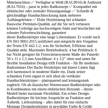
Mittelanschluss ✅ Verfügbar in Weiß (RAL9016) & Anthrazit
(RAL7016) – passt in jedes Badkonzept ✅ Kompatibel mit
elektrischer oder zentraler Heizungsanlage ✅ Schnelle &
gleichmäßige Handtuchtrocknung dank mehrerer
Aufhängeleisten ✅ Hohe Heizleistung bei schlanker
Bauweise Premium-Qualität, auf die Sie sich verlassen
können Gefertigt aus hochwertigem Stahl und beschichtet mit
robuster Pulverbeschichtung, garantiert
dieser Badheizkörper eine lange Lebensdauer. Er wurde nach
EN ISO 9001:2015 zertifiziert und entspricht den Vorgaben
der Norm EN 442-1-2, was für Sicherheit, Effizienz und
Qualität steht. Maximaler Betriebsdruck: 4 bar Prüfdruck: 6
bar Nicht geeignet für Fernwärmesysteme Maße der Paneele:
50 x 11 x 1,5 mm Anschlüsse: 4 x 1/2" oben und unten für
flexible Installation Design trifft Funktion – für Ihr modernes
Badezimmer Der flache Heizkörper mit klaren Linien fügt
sich harmonisch in moderne Bäder ein. Dank seiner
schlanken Form eignet er sich ideal als vertikaler
Handtuchheizkörper – platzsparend und leistungsstark
zugleich. Ob als klassischer Warmwasser-Badheizkörper oder
in Kombination mit einem elektrischen Heizstab – dieses
Modell bietet maximale Flexibilität. Ein echter Design-
Badheizkörper für höchste Ansprüche an Funktion und
Ästhetik. Lieferumfang – alles dabei für eine einfache
Montage Designheizkörper in gewählter Farbe & Größe