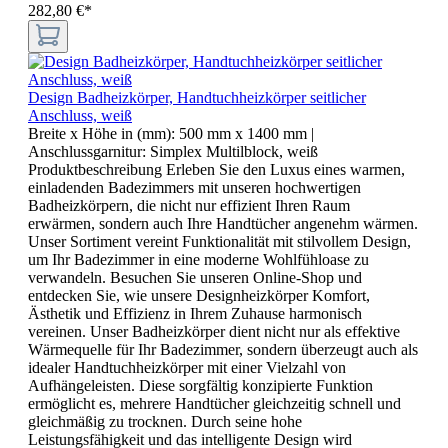
282,80 €*
Design Badheizkörper, Handtuchheizkörper seitlicher
Anschluss, weiß
Breite x Höhe in (mm):
500 mm x 1400 mm
|
Anschlussgarnitur:
Simplex Multilblock, weiß
Produktbeschreibung Erleben Sie den Luxus eines warmen,
einladenden Badezimmers mit unseren hochwertigen
Badheizkörpern, die nicht nur effizient Ihren Raum
erwärmen, sondern auch Ihre Handtücher angenehm wärmen.
Unser Sortiment vereint Funktionalität mit stilvollem Design,
um Ihr Badezimmer in eine moderne Wohlfühloase zu
verwandeln. Besuchen Sie unseren Online-Shop und
entdecken Sie, wie unsere Designheizkörper Komfort,
Ästhetik und Effizienz in Ihrem Zuhause harmonisch
vereinen. Unser Badheizkörper dient nicht nur als effektive
Wärmequelle für Ihr Badezimmer, sondern überzeugt auch als
idealer Handtuchheizkörper mit einer Vielzahl von
Aufhängeleisten. Diese sorgfältig konzipierte Funktion
ermöglicht es, mehrere Handtücher gleichzeitig schnell und
gleichmäßig zu trocknen. Durch seine hohe
Leistungsfähigkeit und das intelligente Design wird