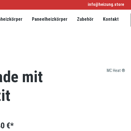
info@heizung.store
nheizkörper
Paneelheizkörper
Zubehör
Kontakt
ade mit
MC Heat ®
it
0 €*