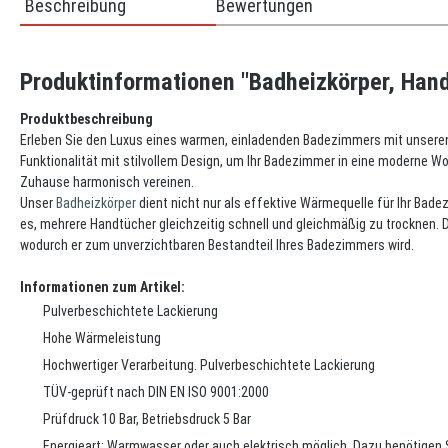
Beschreibung
Bewertungen
Produktinformationen "Badheizkörper, Hand
Produktbeschreibung
Erleben Sie den Luxus eines warmen, einladenden Badezimmers mit unseren
Funktionalität mit stilvollem Design, um Ihr Badezimmer in eine moderne W
Zuhause harmonisch vereinen.
Unser
Badheizkörper
dient nicht nur als effektive Wärmequelle für Ihr Bade
es, mehrere Handtücher gleichzeitig schnell und gleichmäßig zu trocknen. D
wodurch er zum unverzichtbaren Bestandteil Ihres Badezimmers wird.
Informationen zum Artikel:
Pulverbeschichtete Lackierung
Hohe Wärmeleistung
Hochwertiger Verarbeitung. Pulverbeschichtete Lackierung
TÜV-geprüft nach DIN EN ISO 9001:2000
Prüfdruck 10 Bar, Betriebsdruck 5 Bar
Energieart: Warmwasser oder auch elektrisch möglich. Dazu benötigen 