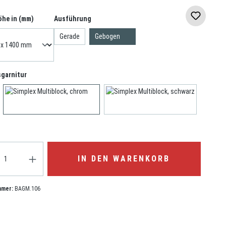
öhe in (mm)
Ausführung
Gerade
Gebogen
garnitur
IN DEN WARENKORB
mmer:
BAGM.106