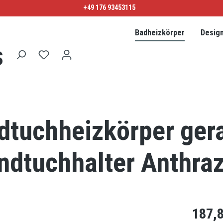
+49 176 93453115
Badheizkörper
Desig
s
dtuchheizkörper ger
ndtuchhalter Anthraz
187,8