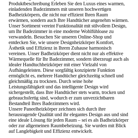
Produktbeschreibung Erleben Sie den Luxus eines warmen,
einladenden Badezimmers mit unseren hochwertigen
Badheizkörpern, die nicht nur effizient Ihren Raum
erwärmen, sondern auch Ihre Handtücher angenehm wärmen.
Unser Sortiment vereint Funktionalität mit stilvollem Design,
um Ihr Badezimmer in eine moderne Wohlfühloase zu
verwandeln. Besuchen Sie unseren Online-Shop und
entdecken Sie, wie unsere Designheizkörper Komfort,
Ästhetik und Effizienz in Ihrem Zuhause harmonisch
vereinen. Unser Badheizkörper dient nicht nur als effektive
Wärmequelle für Ihr Badezimmer, sondern überzeugt auch als
idealer Handtuchheizkörper mit einer Vielzahl von
Aufhängeleisten. Diese sorgfältig konzipierte Funktion
ermöglicht es, mehrere Handtücher gleichzeitig schnell und
gleichmäßig zu trocknen. Durch seine hohe
Leistungsfähigkeit und das intelligente Design wird
sichergestellt, dass Ihre Handtücher stets warm, trocken und
gebrauchsfertig sind, wodurch er zum unverzichtbaren
Bestandteil Ihres Badezimmers wird.
Unsere Paneelheizkörper zeichnen sich durch ihre
herausragende Qualität und ihr elegantes Design aus und sind
eine ideale Lösung für jeden Raum – sei es als Badheizkörper
oder zur allgemeinen Raumbeheizung. Sie wurden mit Blick
auf Langlebigkeit und Effizienz entwickelt.