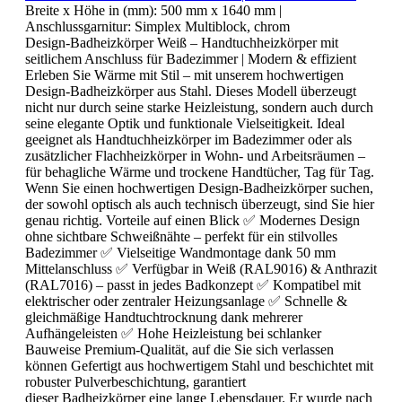
Breite x Höhe in (mm):
500 mm x 1640 mm
|
Anschlussgarnitur:
Simplex Multiblock, chrom
Design-Badheizkörper Weiß – Handtuchheizkörper mit
seitlichem Anschluss für Badezimmer | Modern & effizient
Erleben Sie Wärme mit Stil – mit unserem hochwertigen
Design-Badheizkörper aus Stahl. Dieses Modell überzeugt
nicht nur durch seine starke Heizleistung, sondern auch durch
seine elegante Optik und funktionale Vielseitigkeit. Ideal
geeignet als Handtuchheizkörper im Badezimmer oder als
zusätzlicher Flachheizkörper in Wohn- und Arbeitsräumen –
für behagliche Wärme und trockene Handtücher, Tag für Tag.
Wenn Sie einen hochwertigen Design-Badheizkörper suchen,
der sowohl optisch als auch technisch überzeugt, sind Sie hier
genau richtig. Vorteile auf einen Blick ✅ Modernes Design
ohne sichtbare Schweißnähte – perfekt für ein stilvolles
Badezimmer ✅ Vielseitige Wandmontage dank 50 mm
Mittelanschluss ✅ Verfügbar in Weiß (RAL9016) & Anthrazit
(RAL7016) – passt in jedes Badkonzept ✅ Kompatibel mit
elektrischer oder zentraler Heizungsanlage ✅ Schnelle &
gleichmäßige Handtuchtrocknung dank mehrerer
Aufhängeleisten ✅ Hohe Heizleistung bei schlanker
Bauweise Premium-Qualität, auf die Sie sich verlassen
können Gefertigt aus hochwertigem Stahl und beschichtet mit
robuster Pulverbeschichtung, garantiert
dieser Badheizkörper eine lange Lebensdauer. Er wurde nach