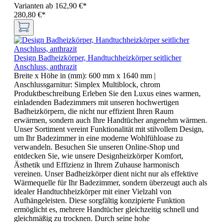
Varianten ab
162,90 €*
280,80 €*
Design Badheizkörper, Handtuchheizkörper seitlicher
Anschluss, anthrazit
Breite x Höhe in (mm):
600 mm x 1640 mm
|
Anschlussgarnitur:
Simplex Multiblock, chrom
Produktbeschreibung Erleben Sie den Luxus eines warmen,
einladenden Badezimmers mit unseren hochwertigen
Badheizkörpern, die nicht nur effizient Ihren Raum
erwärmen, sondern auch Ihre Handtücher angenehm wärmen.
Unser Sortiment vereint Funktionalität mit stilvollem Design,
um Ihr Badezimmer in eine moderne Wohlfühloase zu
verwandeln. Besuchen Sie unseren Online-Shop und
entdecken Sie, wie unsere Designheizkörper Komfort,
Ästhetik und Effizienz in Ihrem Zuhause harmonisch
vereinen. Unser Badheizkörper dient nicht nur als effektive
Wärmequelle für Ihr Badezimmer, sondern überzeugt auch als
idealer Handtuchheizkörper mit einer Vielzahl von
Aufhängeleisten. Diese sorgfältig konzipierte Funktion
ermöglicht es, mehrere Handtücher gleichzeitig schnell und
gleichmäßig zu trocknen. Durch seine hohe