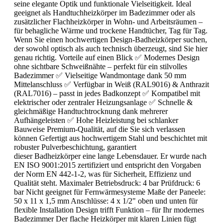
seine elegante Optik und funktionale Vielseitigkeit. Ideal
geeignet als Handtuchheizkörper im Badezimmer oder als
zusätzlicher Flachheizkörper in Wohn- und Arbeitsräumen –
für behagliche Wärme und trockene Handtücher, Tag für Tag.
Wenn Sie einen hochwertigen Design-Badheizkörper suchen,
der sowohl optisch als auch technisch überzeugt, sind Sie hier
genau richtig. Vorteile auf einen Blick ✅ Modernes Design
ohne sichtbare Schweißnähte – perfekt für ein stilvolles
Badezimmer ✅ Vielseitige Wandmontage dank 50 mm
Mittelanschluss ✅ Verfügbar in Weiß (RAL9016) & Anthrazit
(RAL7016) – passt in jedes Badkonzept ✅ Kompatibel mit
elektrischer oder zentraler Heizungsanlage ✅ Schnelle &
gleichmäßige Handtuchtrocknung dank mehrerer
Aufhängeleisten ✅ Hohe Heizleistung bei schlanker
Bauweise Premium-Qualität, auf die Sie sich verlassen
können Gefertigt aus hochwertigem Stahl und beschichtet mit
robuster Pulverbeschichtung, garantiert
dieser Badheizkörper eine lange Lebensdauer. Er wurde nach
EN ISO 9001:2015 zertifiziert und entspricht den Vorgaben
der Norm EN 442-1-2, was für Sicherheit, Effizienz und
Qualität steht. Maximaler Betriebsdruck: 4 bar Prüfdruck: 6
bar Nicht geeignet für Fernwärmesysteme Maße der Paneele:
50 x 11 x 1,5 mm Anschlüsse: 4 x 1/2" oben und unten für
flexible Installation Design trifft Funktion – für Ihr modernes
Badezimmer Der flache Heizkörper mit klaren Linien fügt