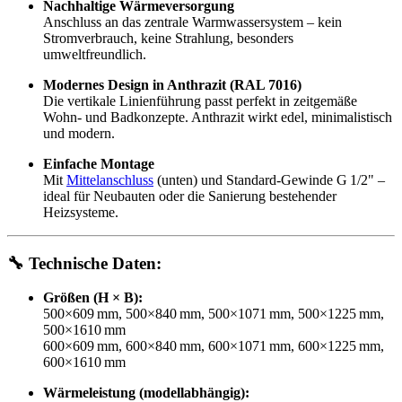
Nachhaltige Wärmeversorgung
Anschluss an das zentrale Warmwassersystem – kein
Stromverbrauch, keine Strahlung, besonders
umweltfreundlich.
Modernes Design in Anthrazit (RAL 7016)
Die vertikale Linienführung passt perfekt in zeitgemäße
Wohn- und Badkonzepte. Anthrazit wirkt edel, minimalistisch
und modern.
Einfache Montage
Mit
Mittelanschluss
(unten) und Standard-Gewinde G 1/2" –
ideal für Neubauten oder die Sanierung bestehender
Heizsysteme.
🔧
Technische Daten:
Größen (H × B):
500×609 mm, 500×840 mm, 500×1071 mm, 500×1225 mm,
500×1610 mm
600×609 mm, 600×840 mm, 600×1071 mm, 600×1225 mm,
600×1610 mm
Wärmeleistung (modellabhängig):