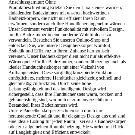
Anschlussgarnitur:
Ohne
Produktbeschreibung Erleben Sie den Luxus eines warmen,
einladenden Badezimmers mit unseren hochwertigen
Badheizkörpern, die nicht nur effizient Ihren Raum
erwärmen, sondern auch Ihre Handtücher angenehm wärmen.
Unser Sortiment vereint Funktionalität mit stilvollem Design,
um Ihr Badezimmer in eine moderne Wohlfühloase zu
verwandeln. Besuchen Sie unseren Online-Shop und
entdecken Sie, wie unsere Designheizkörper Komfort,
Ästhetik und Effizienz in Ihrem Zuhause harmonisch
vereinen. Unser Badheizkörper dient nicht nur als effektive
Wärmequelle für Ihr Badezimmer, sondern überzeugt auch als
idealer Handtuchheizkörper mit einer Vielzahl von
Aufhängeleisten. Diese sorgfältig konzipierte Funktion
ermöglicht es, mehrere Handtücher gleichzeitig schnell und
gleichmäßig zu trocknen. Durch seine hohe
Leistungsfähigkeit und das intelligente Design wird
sichergestellt, dass Ihre Handtücher stets warm, trocken und
gebrauchsfertig sind, wodurch er zum unverzichtbaren
Bestandteil Ihres Badezimmers wird.
Unsere Paneelheizkörper zeichnen sich durch ihre
herausragende Qualität und ihr elegantes Design aus und sind
eine ideale Lösung für jeden Raum – sei es als Badheizkörper
oder zur allgemeinen Raumbeheizung. Sie wurden mit Blick
auf Langlebigkeit und Effizienz entwickelt.