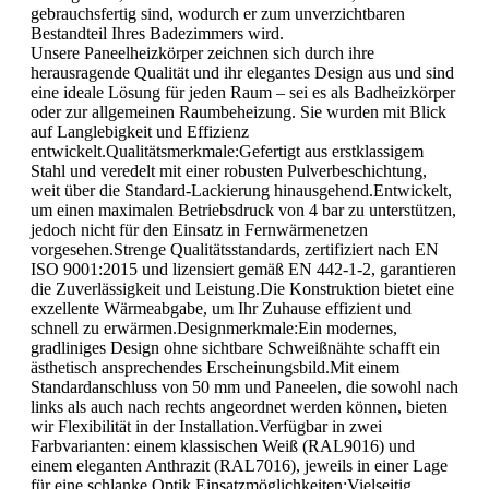
gebrauchsfertig sind, wodurch er zum unverzichtbaren
Bestandteil Ihres Badezimmers wird.
Unsere Paneelheizkörper zeichnen sich durch ihre
herausragende Qualität und ihr elegantes Design aus und sind
eine ideale Lösung für jeden Raum – sei es als Badheizkörper
oder zur allgemeinen Raumbeheizung. Sie wurden mit Blick
auf Langlebigkeit und Effizienz
entwickelt.Qualitätsmerkmale:Gefertigt aus erstklassigem
Stahl und veredelt mit einer robusten Pulverbeschichtung,
weit über die Standard-Lackierung hinausgehend.Entwickelt,
um einen maximalen Betriebsdruck von 4 bar zu unterstützen,
jedoch nicht für den Einsatz in Fernwärmenetzen
vorgesehen.Strenge Qualitätsstandards, zertifiziert nach EN
ISO 9001:2015 und lizensiert gemäß EN 442-1-2, garantieren
die Zuverlässigkeit und Leistung.Die Konstruktion bietet eine
exzellente Wärmeabgabe, um Ihr Zuhause effizient und
schnell zu erwärmen.Designmerkmale:Ein modernes,
gradliniges Design ohne sichtbare Schweißnähte schafft ein
ästhetisch ansprechendes Erscheinungsbild.Mit einem
Standardanschluss von 50 mm und Paneelen, die sowohl nach
links als auch nach rechts angeordnet werden können, bieten
wir Flexibilität in der Installation.Verfügbar in zwei
Farbvarianten: einem klassischen Weiß (RAL9016) und
einem eleganten Anthrazit (RAL7016), jeweils in einer Lage
für eine schlanke Optik.Einsatzmöglichkeiten:Vielseitig