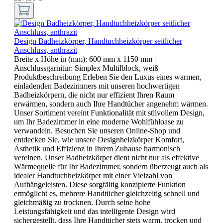
Design Badheizkörper, Handtuchheizkörper seitlicher
Anschluss, anthrazit
Breite x Höhe in (mm):
600 mm x 1150 mm
|
Anschlussgarnitur:
Simplex Multilblock, weiß
Produktbeschreibung Erleben Sie den Luxus eines warmen,
einladenden Badezimmers mit unseren hochwertigen
Badheizkörpern, die nicht nur effizient Ihren Raum
erwärmen, sondern auch Ihre Handtücher angenehm wärmen.
Unser Sortiment vereint Funktionalität mit stilvollem Design,
um Ihr Badezimmer in eine moderne Wohlfühloase zu
verwandeln. Besuchen Sie unseren Online-Shop und
entdecken Sie, wie unsere Designheizkörper Komfort,
Ästhetik und Effizienz in Ihrem Zuhause harmonisch
vereinen. Unser Badheizkörper dient nicht nur als effektive
Wärmequelle für Ihr Badezimmer, sondern überzeugt auch als
idealer Handtuchheizkörper mit einer Vielzahl von
Aufhängeleisten. Diese sorgfältig konzipierte Funktion
ermöglicht es, mehrere Handtücher gleichzeitig schnell und
gleichmäßig zu trocknen. Durch seine hohe
Leistungsfähigkeit und das intelligente Design wird
sichergestellt, dass Ihre Handtücher stets warm, trocken und