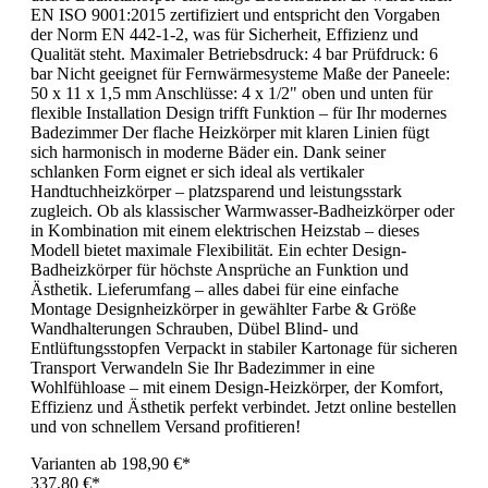
EN ISO 9001:2015 zertifiziert und entspricht den Vorgaben
der Norm EN 442-1-2, was für Sicherheit, Effizienz und
Qualität steht. Maximaler Betriebsdruck: 4 bar Prüfdruck: 6
bar Nicht geeignet für Fernwärmesysteme Maße der Paneele:
50 x 11 x 1,5 mm Anschlüsse: 4 x 1/2" oben und unten für
flexible Installation Design trifft Funktion – für Ihr modernes
Badezimmer Der flache Heizkörper mit klaren Linien fügt
sich harmonisch in moderne Bäder ein. Dank seiner
schlanken Form eignet er sich ideal als vertikaler
Handtuchheizkörper – platzsparend und leistungsstark
zugleich. Ob als klassischer Warmwasser-Badheizkörper oder
in Kombination mit einem elektrischen Heizstab – dieses
Modell bietet maximale Flexibilität. Ein echter Design-
Badheizkörper für höchste Ansprüche an Funktion und
Ästhetik. Lieferumfang – alles dabei für eine einfache
Montage Designheizkörper in gewählter Farbe & Größe
Wandhalterungen Schrauben, Dübel Blind- und
Entlüftungsstopfen Verpackt in stabiler Kartonage für sicheren
Transport Verwandeln Sie Ihr Badezimmer in eine
Wohlfühloase – mit einem Design-Heizkörper, der Komfort,
Effizienz und Ästhetik perfekt verbindet. Jetzt online bestellen
und von schnellem Versand profitieren!
Varianten ab
198,90 €*
337,80 €*