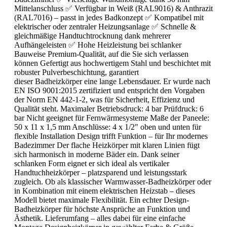
Mittelanschluss ✅ Verfügbar in Weiß (RAL9016) & Anthrazit
(RAL7016) – passt in jedes Badkonzept ✅ Kompatibel mit
elektrischer oder zentraler Heizungsanlage ✅ Schnelle &
gleichmäßige Handtuchtrocknung dank mehrerer
Aufhängeleisten ✅ Hohe Heizleistung bei schlanker
Bauweise Premium-Qualität, auf die Sie sich verlassen
können Gefertigt aus hochwertigem Stahl und beschichtet mit
robuster Pulverbeschichtung, garantiert
dieser Badheizkörper eine lange Lebensdauer. Er wurde nach
EN ISO 9001:2015 zertifiziert und entspricht den Vorgaben
der Norm EN 442-1-2, was für Sicherheit, Effizienz und
Qualität steht. Maximaler Betriebsdruck: 4 bar Prüfdruck: 6
bar Nicht geeignet für Fernwärmesysteme Maße der Paneele:
50 x 11 x 1,5 mm Anschlüsse: 4 x 1/2" oben und unten für
flexible Installation Design trifft Funktion – für Ihr modernes
Badezimmer Der flache Heizkörper mit klaren Linien fügt
sich harmonisch in moderne Bäder ein. Dank seiner
schlanken Form eignet er sich ideal als vertikaler
Handtuchheizkörper – platzsparend und leistungsstark
zugleich. Ob als klassischer Warmwasser-Badheizkörper oder
in Kombination mit einem elektrischen Heizstab – dieses
Modell bietet maximale Flexibilität. Ein echter Design-
Badheizkörper für höchste Ansprüche an Funktion und
Ästhetik. Lieferumfang – alles dabei für eine einfache