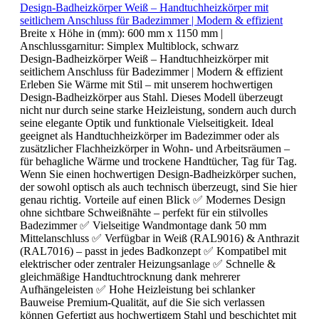
Design-Badheizkörper Weiß – Handtuchheizkörper mit
seitlichem Anschluss für Badezimmer | Modern & effizient
Breite x Höhe in (mm):
600 mm x 1150 mm
|
Anschlussgarnitur:
Simplex Multiblock, schwarz
Design-Badheizkörper Weiß – Handtuchheizkörper mit
seitlichem Anschluss für Badezimmer | Modern & effizient
Erleben Sie Wärme mit Stil – mit unserem hochwertigen
Design-Badheizkörper aus Stahl. Dieses Modell überzeugt
nicht nur durch seine starke Heizleistung, sondern auch durch
seine elegante Optik und funktionale Vielseitigkeit. Ideal
geeignet als Handtuchheizkörper im Badezimmer oder als
zusätzlicher Flachheizkörper in Wohn- und Arbeitsräumen –
für behagliche Wärme und trockene Handtücher, Tag für Tag.
Wenn Sie einen hochwertigen Design-Badheizkörper suchen,
der sowohl optisch als auch technisch überzeugt, sind Sie hier
genau richtig. Vorteile auf einen Blick ✅ Modernes Design
ohne sichtbare Schweißnähte – perfekt für ein stilvolles
Badezimmer ✅ Vielseitige Wandmontage dank 50 mm
Mittelanschluss ✅ Verfügbar in Weiß (RAL9016) & Anthrazit
(RAL7016) – passt in jedes Badkonzept ✅ Kompatibel mit
elektrischer oder zentraler Heizungsanlage ✅ Schnelle &
gleichmäßige Handtuchtrocknung dank mehrerer
Aufhängeleisten ✅ Hohe Heizleistung bei schlanker
Bauweise Premium-Qualität, auf die Sie sich verlassen
können Gefertigt aus hochwertigem Stahl und beschichtet mit