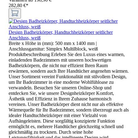
282,80 €*
Design Badheizkörper, Handtuchheizkörper seitlicher
Anschluss, weiß
Breite x Höhe in (mm):
500 mm x 1400 mm
|
Anschlussgarnitur:
Simplex Multilblock, weiß
Produktbeschreibung Erleben Sie den Luxus eines warmen,
einladenden Badezimmers mit unseren hochwertigen
Badheizkörpern, die nicht nur effizient Ihren Raum
erwärmen, sondern auch Ihre Handtücher angenehm wärmen.
Unser Sortiment vereint Funktionalität mit stilvollem Design,
um Ihr Badezimmer in eine moderne Wohlfühloase zu
verwandeln. Besuchen Sie unseren Online-Shop und
entdecken Sie, wie unsere Designheizkörper Komfort,
Ästhetik und Effizienz in Ihrem Zuhause harmonisch
vereinen. Unser Badheizkörper dient nicht nur als effektive
Wärmequelle für Ihr Badezimmer, sondern überzeugt auch als
idealer Handtuchheizkörper mit einer Vielzahl von
Aufhängeleisten. Diese sorgfältig konzipierte Funktion
ermöglicht es, mehrere Handtücher gleichzeitig schnell und
gleichmäßig zu trocknen. Durch seine hohe
Leistungsfähigkeit und das intelligente Design wird