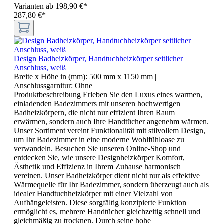
Varianten ab
198,90 €*
287,80 €*
Design Badheizkörper, Handtuchheizkörper seitlicher
Anschluss, weiß
Breite x Höhe in (mm):
500 mm x 1150 mm
|
Anschlussgarnitur:
Ohne
Produktbeschreibung Erleben Sie den Luxus eines warmen,
einladenden Badezimmers mit unseren hochwertigen
Badheizkörpern, die nicht nur effizient Ihren Raum
erwärmen, sondern auch Ihre Handtücher angenehm wärmen.
Unser Sortiment vereint Funktionalität mit stilvollem Design,
um Ihr Badezimmer in eine moderne Wohlfühloase zu
verwandeln. Besuchen Sie unseren Online-Shop und
entdecken Sie, wie unsere Designheizkörper Komfort,
Ästhetik und Effizienz in Ihrem Zuhause harmonisch
vereinen. Unser Badheizkörper dient nicht nur als effektive
Wärmequelle für Ihr Badezimmer, sondern überzeugt auch als
idealer Handtuchheizkörper mit einer Vielzahl von
Aufhängeleisten. Diese sorgfältig konzipierte Funktion
ermöglicht es, mehrere Handtücher gleichzeitig schnell und
gleichmäßig zu trocknen. Durch seine hohe