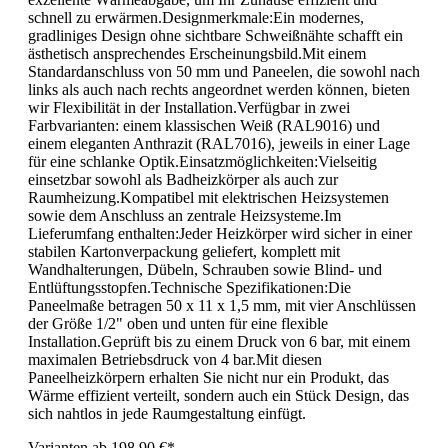
schnell zu erwärmen.Designmerkmale:Ein modernes,
gradliniges Design ohne sichtbare Schweißnähte schafft ein
ästhetisch ansprechendes Erscheinungsbild.Mit einem
Standardanschluss von 50 mm und Paneelen, die sowohl nach
links als auch nach rechts angeordnet werden können, bieten
wir Flexibilität in der Installation.Verfügbar in zwei
Farbvarianten: einem klassischen Weiß (RAL9016) und
einem eleganten Anthrazit (RAL7016), jeweils in einer Lage
für eine schlanke Optik.Einsatzmöglichkeiten:Vielseitig
einsetzbar sowohl als Badheizkörper als auch zur
Raumheizung.Kompatibel mit elektrischen Heizsystemen
sowie dem Anschluss an zentrale Heizsysteme.Im
Lieferumfang enthalten:Jeder Heizkörper wird sicher in einer
stabilen Kartonverpackung geliefert, komplett mit
Wandhalterungen, Dübeln, Schrauben sowie Blind- und
Entlüftungsstopfen.Technische Spezifikationen:Die
Paneelmaße betragen 50 x 11 x 1,5 mm, mit vier Anschlüssen
der Größe 1/2" oben und unten für eine flexible
Installation.Geprüft bis zu einem Druck von 6 bar, mit einem
maximalen Betriebsdruck von 4 bar.Mit diesen
Paneelheizkörpern erhalten Sie nicht nur ein Produkt, das
Wärme effizient verteilt, sondern auch ein Stück Design, das
sich nahtlos in jede Raumgestaltung einfügt.
Varianten ab
198,90 €*