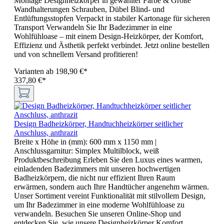
Montage Designheizkörper in gewählter Farbe & Größe
Wandhalterungen Schrauben, Dübel Blind- und
Entlüftungsstopfen Verpackt in stabiler Kartonage für sicheren
Transport Verwandeln Sie Ihr Badezimmer in eine
Wohlfühloase – mit einem Design-Heizkörper, der Komfort,
Effizienz und Ästhetik perfekt verbindet. Jetzt online bestellen
und von schnellem Versand profitieren!
Varianten ab
198,90 €*
337,80 €*
Design Badheizkörper, Handtuchheizkörper seitlicher
Anschluss, anthrazit
Breite x Höhe in (mm):
600 mm x 1150 mm
|
Anschlussgarnitur:
Simplex Multilblock, weiß
Produktbeschreibung Erleben Sie den Luxus eines warmen,
einladenden Badezimmers mit unseren hochwertigen
Badheizkörpern, die nicht nur effizient Ihren Raum
erwärmen, sondern auch Ihre Handtücher angenehm wärmen.
Unser Sortiment vereint Funktionalität mit stilvollem Design,
um Ihr Badezimmer in eine moderne Wohlfühloase zu
verwandeln. Besuchen Sie unseren Online-Shop und
entdecken Sie, wie unsere Designheizkörper Komfort,