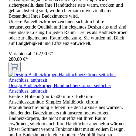
sichergestellt, dass Ihre Handtücher stets warm, trocken und
gebrauchsfertig sind, wodurch er zum unverzichtbaren
Bestandteil Ihres Badezimmers wird.
Unsere Paneelheizkörper zeichnen sich durch ihre
herausragende Qualität und ihr elegantes Design aus und sind
eine ideale Lösung für jeden Raum – sei es als Badheizkörper
oder zur allgemeinen Raumbeheizung. Sie wurden mit Blick
auf Langlebigkeit und Effizienz entwickelt.
Varianten ab
162,90 €*
280,80 €*
Design Badheizkörper, Handtuchheizkörper seitlicher
Anschluss, anthrazit
Breite x Höhe in (mm):
600 mm x 1640 mm
|
Anschlussgarnitur:
Simplex Multiblock, chrom
Produktbeschreibung Erleben Sie den Luxus eines warmen,
einladenden Badezimmers mit unseren hochwertigen
Badheizkörpern, die nicht nur effizient Ihren Raum
erwärmen, sondern auch Ihre Handtücher angenehm wärmen.
Unser Sortiment vereint Funktionalität mit stilvollem Design,
um Ihr Badezimmer in eine moderne Wohlfühloase zu