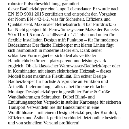
robuster Pulverbeschichtung, garantiert
dieser Badheizkörper eine lange Lebensdauer. Er wurde nach
EN ISO 9001:2015 zertifiziert und entspricht den Vorgaben
der Norm EN 442-1-2, was für Sicherheit, Effizienz und
Qualität steht. Maximaler Betriebsdruck: 4 bar Prüfdruck: 6
bar Nicht geeignet für Fernwärmesysteme Maße der Paneele:
50 x 11 x 1,5 mm Anschlüsse: 4 x 1/2" oben und unten für
flexible Installation Design trifft Funktion – für Ihr modernes
Badezimmer Der flache Heizkörper mit klaren Linien fügt
sich harmonisch in moderne Bäder ein. Dank seiner
schlanken Form eignet er sich ideal als vertikaler
Handtuchheizkörper – platzsparend und leistungsstark
zugleich. Ob als klassischer Warmwasser-Badheizkörper oder
in Kombination mit einem elektrischen Heizstab – dieses
Modell bietet maximale Flexibilität. Ein echter Design-
Badheizkörper für höchste Ansprüche an Funktion und
Ästhetik. Lieferumfang – alles dabei für eine einfache
Montage Designheizkörper in gewählter Farbe & Größe
Wandhalterungen Schrauben, Dübel Blind- und
Entlüftungsstopfen Verpackt in stabiler Kartonage für sicheren
Transport Verwandeln Sie Ihr Badezimmer in eine
Wohlfühloase – mit einem Design-Heizkörper, der Komfort,
Effizienz und Ästhetik perfekt verbindet. Jetzt online bestellen
und von schnellem Versand profitieren!