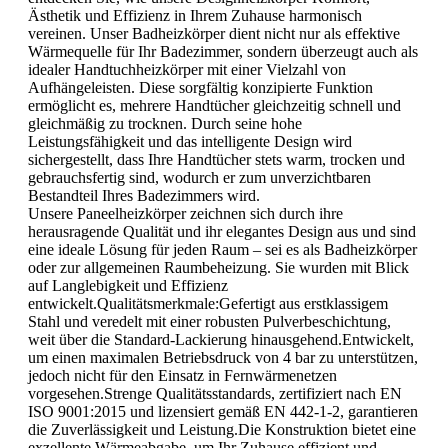
Ästhetik und Effizienz in Ihrem Zuhause harmonisch
vereinen. Unser Badheizkörper dient nicht nur als effektive
Wärmequelle für Ihr Badezimmer, sondern überzeugt auch als
idealer Handtuchheizkörper mit einer Vielzahl von
Aufhängeleisten. Diese sorgfältig konzipierte Funktion
ermöglicht es, mehrere Handtücher gleichzeitig schnell und
gleichmäßig zu trocknen. Durch seine hohe
Leistungsfähigkeit und das intelligente Design wird
sichergestellt, dass Ihre Handtücher stets warm, trocken und
gebrauchsfertig sind, wodurch er zum unverzichtbaren
Bestandteil Ihres Badezimmers wird.
Unsere Paneelheizkörper zeichnen sich durch ihre
herausragende Qualität und ihr elegantes Design aus und sind
eine ideale Lösung für jeden Raum – sei es als Badheizkörper
oder zur allgemeinen Raumbeheizung. Sie wurden mit Blick
auf Langlebigkeit und Effizienz
entwickelt.Qualitätsmerkmale:Gefertigt aus erstklassigem
Stahl und veredelt mit einer robusten Pulverbeschichtung,
weit über die Standard-Lackierung hinausgehend.Entwickelt,
um einen maximalen Betriebsdruck von 4 bar zu unterstützen,
jedoch nicht für den Einsatz in Fernwärmenetzen
vorgesehen.Strenge Qualitätsstandards, zertifiziert nach EN
ISO 9001:2015 und lizensiert gemäß EN 442-1-2, garantieren
die Zuverlässigkeit und Leistung.Die Konstruktion bietet eine
exzellente Wärmeabgabe, um Ihr Zuhause effizient und