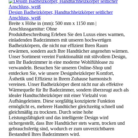
Design Badheizkörper, Handtuchheizkörper seitlicher
Anschluss, weiß
Breite x Höhe in (mm):
500 mm x 1150 mm
|
Anschlussgarnitur:
Ohne
Produktbeschreibung Erleben Sie den Luxus eines warmen,
einladenden Badezimmers mit unseren hochwertigen
Badheizkörpern, die nicht nur effizient Ihren Raum
erwärmen, sondern auch Ihre Handtücher angenehm wärmen.
Unser Sortiment vereint Funktionalität mit stilvollem Design,
um Ihr Badezimmer in eine moderne Wohlfühloase zu
verwandeln. Besuchen Sie unseren Online-Shop und
entdecken Sie, wie unsere Designheizkörper Komfort,
Ästhetik und Effizienz in Ihrem Zuhause harmonisch
vereinen. Unser Badheizkörper dient nicht nur als effektive
Wärmequelle für Ihr Badezimmer, sondern überzeugt auch als
idealer Handtuchheizkörper mit einer Vielzahl von
Aufhängeleisten. Diese sorgfältig konzipierte Funktion
ermöglicht es, mehrere Handtücher gleichzeitig schnell und
gleichmäßig zu trocknen. Durch seine hohe
Leistungsfähigkeit und das intelligente Design wird
sichergestellt, dass Ihre Handtücher stets warm, trocken und
gebrauchsfertig sind, wodurch er zum unverzichtbaren
Bestandteil Ihres Badezimmers wird.