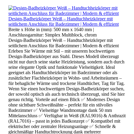
Design-Badheizkörper Weiß – Handtuchheizkörper mit
seitlichem Anschluss für Badezimmer | Modern & effizient
Breite x Höhe in (mm):
500 mm x 1640 mm
|
Anschlussgarnitur:
Simplex Multiblock, chrom
Design-Badheizkörper Weiß – Handtuchheizkörper mit
seitlichem Anschluss für Badezimmer | Modern & effizient
Erleben Sie Wärme mit Stil – mit unserem hochwertigen
Design-Badheizkörper aus Stahl. Dieses Modell überzeugt
nicht nur durch seine starke Heizleistung, sondern auch durch
seine elegante Optik und funktionale Vielseitigkeit. Ideal
geeignet als Handtuchheizkörper im Badezimmer oder als
zusätzlicher Flachheizkörper in Wohn- und Arbeitsräumen –
für behagliche Wärme und trockene Handtücher, Tag für Tag.
Wenn Sie einen hochwertigen Design-Badheizkörper suchen,
der sowohl optisch als auch technisch überzeugt, sind Sie hier
genau richtig. Vorteile auf einen Blick ✅ Modernes Design
ohne sichtbare Schweißnähte – perfekt für ein stilvolles
Badezimmer ✅ Vielseitige Wandmontage dank 50 mm
Mittelanschluss ✅ Verfügbar in Weiß (RAL9016) & Anthrazit
(RAL7016) – passt in jedes Badkonzept ✅ Kompatibel mit
elektrischer oder zentraler Heizungsanlage ✅ Schnelle &
gleichmäßige Handtuchtrocknung dank mehrerer