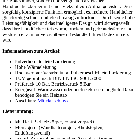
Ihr Badezimmer, sondern überzeugt auch als idealer
Handtuchheizkörper mit einer Vielzahl von Aufhängeleisten. Diese
sorgfältig konzipierte Funktion ermöglicht es, mehrere Handtücher
gleichzeitig schnell und gleichmäßig zu trocknen. Durch seine hohe
Leistungsfähigkeit und das intelligente Design wird sichergestellt,
dass Ihre Handtücher stets warm, trocken und gebrauchsfertig sind,
wodurch er zum unverzichtbaren Bestandteil Ihres Badezimmers
wird.
Informationen zum Artikel:
Pulverbeschichtete Lackierung
Hohe Wärmeleistung
Hochwertiger Verarbeitung. Pulverbeschichtete Lackierung
TÜV-geprüft nach DIN EN ISO 9001:2000
Prüfdruck 10 Bar, Betriebsdruck 5 Bar
Energieart: Warmwasser oder auch elektrisch möglich. Dazu
benötigen Sie ein Heizstab
Anschluss:
Mittelanschluss
Lieferumfang:
MCHeat Badheizkörper, robust verpackt
Montageset (Wandhalterungen, Blindstopfen,
Entlüftungsventil)
Je nach Auswahl mit oder ohne Anschlussgarnitur