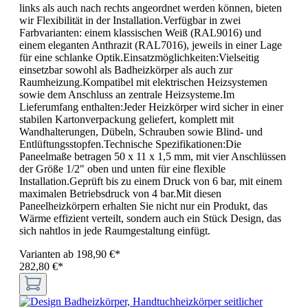
links als auch nach rechts angeordnet werden können, bieten
wir Flexibilität in der Installation.Verfügbar in zwei
Farbvarianten: einem klassischen Weiß (RAL9016) und
einem eleganten Anthrazit (RAL7016), jeweils in einer Lage
für eine schlanke Optik.Einsatzmöglichkeiten:Vielseitig
einsetzbar sowohl als Badheizkörper als auch zur
Raumheizung.Kompatibel mit elektrischen Heizsystemen
sowie dem Anschluss an zentrale Heizsysteme.Im
Lieferumfang enthalten:Jeder Heizkörper wird sicher in einer
stabilen Kartonverpackung geliefert, komplett mit
Wandhalterungen, Dübeln, Schrauben sowie Blind- und
Entlüftungsstopfen.Technische Spezifikationen:Die
Paneelmaße betragen 50 x 11 x 1,5 mm, mit vier Anschlüssen
der Größe 1/2" oben und unten für eine flexible
Installation.Geprüft bis zu einem Druck von 6 bar, mit einem
maximalen Betriebsdruck von 4 bar.Mit diesen
Paneelheizkörpern erhalten Sie nicht nur ein Produkt, das
Wärme effizient verteilt, sondern auch ein Stück Design, das
sich nahtlos in jede Raumgestaltung einfügt.
Varianten ab
198,90 €*
282,80 €*