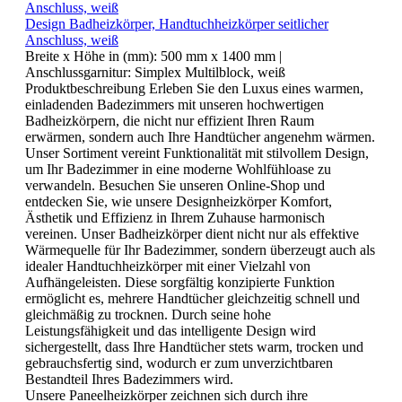
Design Badheizkörper, Handtuchheizkörper seitlicher
Anschluss, weiß
Breite x Höhe in (mm):
500 mm x 1400 mm
|
Anschlussgarnitur:
Simplex Multilblock, weiß
Produktbeschreibung Erleben Sie den Luxus eines warmen,
einladenden Badezimmers mit unseren hochwertigen
Badheizkörpern, die nicht nur effizient Ihren Raum
erwärmen, sondern auch Ihre Handtücher angenehm wärmen.
Unser Sortiment vereint Funktionalität mit stilvollem Design,
um Ihr Badezimmer in eine moderne Wohlfühloase zu
verwandeln. Besuchen Sie unseren Online-Shop und
entdecken Sie, wie unsere Designheizkörper Komfort,
Ästhetik und Effizienz in Ihrem Zuhause harmonisch
vereinen. Unser Badheizkörper dient nicht nur als effektive
Wärmequelle für Ihr Badezimmer, sondern überzeugt auch als
idealer Handtuchheizkörper mit einer Vielzahl von
Aufhängeleisten. Diese sorgfältig konzipierte Funktion
ermöglicht es, mehrere Handtücher gleichzeitig schnell und
gleichmäßig zu trocknen. Durch seine hohe
Leistungsfähigkeit und das intelligente Design wird
sichergestellt, dass Ihre Handtücher stets warm, trocken und
gebrauchsfertig sind, wodurch er zum unverzichtbaren
Bestandteil Ihres Badezimmers wird.
Unsere Paneelheizkörper zeichnen sich durch ihre