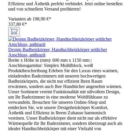
Effizienz und Ästhetik perfekt verbindet. Jetzt online bestellen
und von schnellem Versand profitieren!
Varianten ab
198,90 €*
337,80 €*
Design Badheizkörper, Handtuchheizkörper seitlicher
Anschluss, anthrazit
Breite x Höhe in (mm):
600 mm x 1150 mm
|
Anschlussgarnitur:
Simplex Multilblock, weiß
Produktbeschreibung Erleben Sie den Luxus eines warmen,
einladenden Badezimmers mit unseren hochwertigen
Badheizkörpern, die nicht nur effizient Ihren Raum
erwärmen, sondern auch Ihre Handtücher angenehm wärmen.
Unser Sortiment vereint Funktionalität mit stilvollem Design,
um Ihr Badezimmer in eine moderne Wohlfühloase zu
verwandeln. Besuchen Sie unseren Online-Shop und
entdecken Sie, wie unsere Designheizkörper Komfort,
Ästhetik und Effizienz in Ihrem Zuhause harmonisch
vereinen. Unser Badheizkörper dient nicht nur als effektive
Wärmequelle für Ihr Badezimmer, sondern überzeugt auch als
idealer Handtuchheizkörper mit einer Vielzahl von