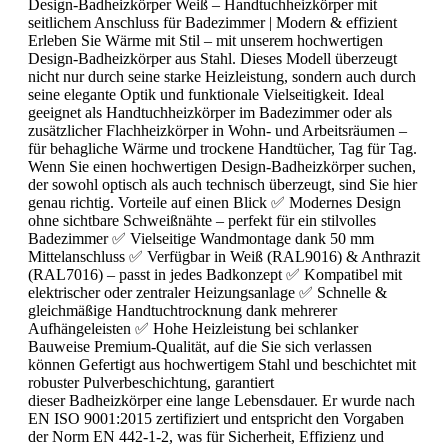
Design-Badheizkörper Weiß – Handtuchheizkörper mit
seitlichem Anschluss für Badezimmer | Modern & effizient
Erleben Sie Wärme mit Stil – mit unserem hochwertigen
Design-Badheizkörper aus Stahl. Dieses Modell überzeugt
nicht nur durch seine starke Heizleistung, sondern auch durch
seine elegante Optik und funktionale Vielseitigkeit. Ideal
geeignet als Handtuchheizkörper im Badezimmer oder als
zusätzlicher Flachheizkörper in Wohn- und Arbeitsräumen –
für behagliche Wärme und trockene Handtücher, Tag für Tag.
Wenn Sie einen hochwertigen Design-Badheizkörper suchen,
der sowohl optisch als auch technisch überzeugt, sind Sie hier
genau richtig. Vorteile auf einen Blick ✅ Modernes Design
ohne sichtbare Schweißnähte – perfekt für ein stilvolles
Badezimmer ✅ Vielseitige Wandmontage dank 50 mm
Mittelanschluss ✅ Verfügbar in Weiß (RAL9016) & Anthrazit
(RAL7016) – passt in jedes Badkonzept ✅ Kompatibel mit
elektrischer oder zentraler Heizungsanlage ✅ Schnelle &
gleichmäßige Handtuchtrocknung dank mehrerer
Aufhängeleisten ✅ Hohe Heizleistung bei schlanker
Bauweise Premium-Qualität, auf die Sie sich verlassen
können Gefertigt aus hochwertigem Stahl und beschichtet mit
robuster Pulverbeschichtung, garantiert
dieser Badheizkörper eine lange Lebensdauer. Er wurde nach
EN ISO 9001:2015 zertifiziert und entspricht den Vorgaben
der Norm EN 442-1-2, was für Sicherheit, Effizienz und