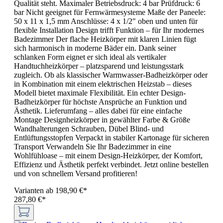
Qualität steht. Maximaler Betriebsdruck: 4 bar Prüfdruck: 6
bar Nicht geeignet für Fernwärmesysteme Maße der Paneele:
50 x 11 x 1,5 mm Anschlüsse: 4 x 1/2" oben und unten für
flexible Installation Design trifft Funktion – für Ihr modernes
Badezimmer Der flache Heizkörper mit klaren Linien fügt
sich harmonisch in moderne Bäder ein. Dank seiner
schlanken Form eignet er sich ideal als vertikaler
Handtuchheizkörper – platzsparend und leistungsstark
zugleich. Ob als klassischer Warmwasser-Badheizkörper oder
in Kombination mit einem elektrischen Heizstab – dieses
Modell bietet maximale Flexibilität. Ein echter Design-
Badheizkörper für höchste Ansprüche an Funktion und
Ästhetik. Lieferumfang – alles dabei für eine einfache
Montage Designheizkörper in gewählter Farbe & Größe
Wandhalterungen Schrauben, Dübel Blind- und
Entlüftungsstopfen Verpackt in stabiler Kartonage für sicheren
Transport Verwandeln Sie Ihr Badezimmer in eine
Wohlfühloase – mit einem Design-Heizkörper, der Komfort,
Effizienz und Ästhetik perfekt verbindet. Jetzt online bestellen
und von schnellem Versand profitieren!
Varianten ab
198,90 €*
287,80 €*