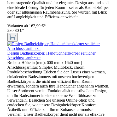
herausragende Qualität und ihr elegantes Design aus und sind
eine ideale Lösung für jeden Raum – sei es als Badheizkörper
oder zur allgemeinen Raumbeheizung. Sie wurden mit Blick
auf Langlebigkeit und Effizienz entwickelt.
Varianten ab
162,90 €*
280,80 €*
Design Badheizkörper, Handtuchheizkörper seitlicher
Anschluss, anthrazit
Breite x Höhe in (mm):
600 mm x 1640 mm
|
Anschlussgarnitur:
Simplex Multiblock, chrom
Produktbeschreibung Erleben Sie den Luxus eines warmen,
einladenden Badezimmers mit unseren hochwertigen
Badheizkörpern, die nicht nur effizient Ihren Raum
erwärmen, sondern auch Ihre Handtücher angenehm wärmen.
Unser Sortiment vereint Funktionalität mit stilvollem Design,
um Ihr Badezimmer in eine moderne Wohlfühloase zu
verwandeln. Besuchen Sie unseren Online-Shop und
entdecken Sie, wie unsere Designheizkörper Komfort,
Ästhetik und Effizienz in Ihrem Zuhause harmonisch
vereinen. Unser Badheizkörper dient nicht nur als effektive