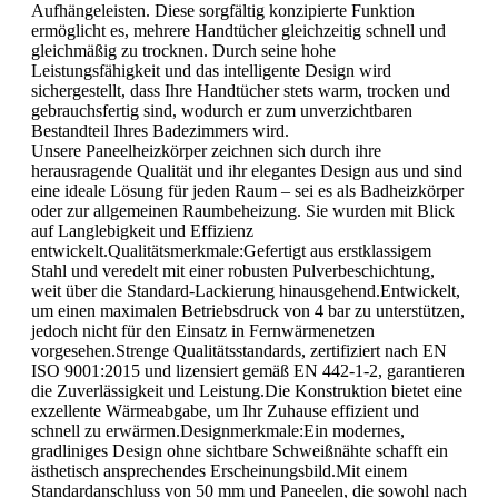
Aufhängeleisten. Diese sorgfältig konzipierte Funktion
ermöglicht es, mehrere Handtücher gleichzeitig schnell und
gleichmäßig zu trocknen. Durch seine hohe
Leistungsfähigkeit und das intelligente Design wird
sichergestellt, dass Ihre Handtücher stets warm, trocken und
gebrauchsfertig sind, wodurch er zum unverzichtbaren
Bestandteil Ihres Badezimmers wird.
Unsere Paneelheizkörper zeichnen sich durch ihre
herausragende Qualität und ihr elegantes Design aus und sind
eine ideale Lösung für jeden Raum – sei es als Badheizkörper
oder zur allgemeinen Raumbeheizung. Sie wurden mit Blick
auf Langlebigkeit und Effizienz
entwickelt.Qualitätsmerkmale:Gefertigt aus erstklassigem
Stahl und veredelt mit einer robusten Pulverbeschichtung,
weit über die Standard-Lackierung hinausgehend.Entwickelt,
um einen maximalen Betriebsdruck von 4 bar zu unterstützen,
jedoch nicht für den Einsatz in Fernwärmenetzen
vorgesehen.Strenge Qualitätsstandards, zertifiziert nach EN
ISO 9001:2015 und lizensiert gemäß EN 442-1-2, garantieren
die Zuverlässigkeit und Leistung.Die Konstruktion bietet eine
exzellente Wärmeabgabe, um Ihr Zuhause effizient und
schnell zu erwärmen.Designmerkmale:Ein modernes,
gradliniges Design ohne sichtbare Schweißnähte schafft ein
ästhetisch ansprechendes Erscheinungsbild.Mit einem
Standardanschluss von 50 mm und Paneelen, die sowohl nach