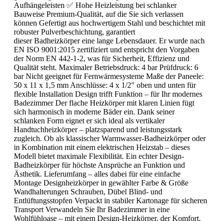
Aufhängeleisten ✅ Hohe Heizleistung bei schlanker
Bauweise Premium-Qualität, auf die Sie sich verlassen
können Gefertigt aus hochwertigem Stahl und beschichtet mit
robuster Pulverbeschichtung, garantiert
dieser Badheizkörper eine lange Lebensdauer. Er wurde nach
EN ISO 9001:2015 zertifiziert und entspricht den Vorgaben
der Norm EN 442-1-2, was für Sicherheit, Effizienz und
Qualität steht. Maximaler Betriebsdruck: 4 bar Prüfdruck: 6
bar Nicht geeignet für Fernwärmesysteme Maße der Paneele:
50 x 11 x 1,5 mm Anschlüsse: 4 x 1/2" oben und unten für
flexible Installation Design trifft Funktion – für Ihr modernes
Badezimmer Der flache Heizkörper mit klaren Linien fügt
sich harmonisch in moderne Bäder ein. Dank seiner
schlanken Form eignet er sich ideal als vertikaler
Handtuchheizkörper – platzsparend und leistungsstark
zugleich. Ob als klassischer Warmwasser-Badheizkörper oder
in Kombination mit einem elektrischen Heizstab – dieses
Modell bietet maximale Flexibilität. Ein echter Design-
Badheizkörper für höchste Ansprüche an Funktion und
Ästhetik. Lieferumfang – alles dabei für eine einfache
Montage Designheizkörper in gewählter Farbe & Größe
Wandhalterungen Schrauben, Dübel Blind- und
Entlüftungsstopfen Verpackt in stabiler Kartonage für sicheren
Transport Verwandeln Sie Ihr Badezimmer in eine
Wohlfühloase – mit einem Design-Heizkörper, der Komfort,