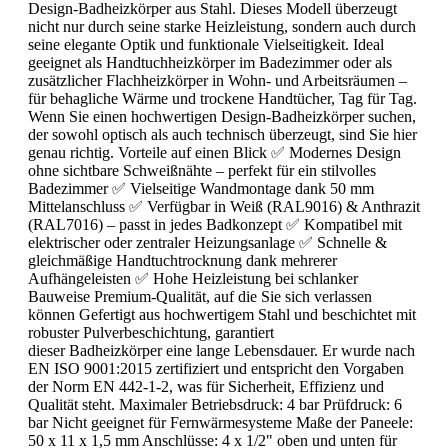
Design-Badheizkörper aus Stahl. Dieses Modell überzeugt
nicht nur durch seine starke Heizleistung, sondern auch durch
seine elegante Optik und funktionale Vielseitigkeit. Ideal
geeignet als Handtuchheizkörper im Badezimmer oder als
zusätzlicher Flachheizkörper in Wohn- und Arbeitsräumen –
für behagliche Wärme und trockene Handtücher, Tag für Tag.
Wenn Sie einen hochwertigen Design-Badheizkörper suchen,
der sowohl optisch als auch technisch überzeugt, sind Sie hier
genau richtig. Vorteile auf einen Blick ✅ Modernes Design
ohne sichtbare Schweißnähte – perfekt für ein stilvolles
Badezimmer ✅ Vielseitige Wandmontage dank 50 mm
Mittelanschluss ✅ Verfügbar in Weiß (RAL9016) & Anthrazit
(RAL7016) – passt in jedes Badkonzept ✅ Kompatibel mit
elektrischer oder zentraler Heizungsanlage ✅ Schnelle &
gleichmäßige Handtuchtrocknung dank mehrerer
Aufhängeleisten ✅ Hohe Heizleistung bei schlanker
Bauweise Premium-Qualität, auf die Sie sich verlassen
können Gefertigt aus hochwertigem Stahl und beschichtet mit
robuster Pulverbeschichtung, garantiert
dieser Badheizkörper eine lange Lebensdauer. Er wurde nach
EN ISO 9001:2015 zertifiziert und entspricht den Vorgaben
der Norm EN 442-1-2, was für Sicherheit, Effizienz und
Qualität steht. Maximaler Betriebsdruck: 4 bar Prüfdruck: 6
bar Nicht geeignet für Fernwärmesysteme Maße der Paneele:
50 x 11 x 1,5 mm Anschlüsse: 4 x 1/2" oben und unten für