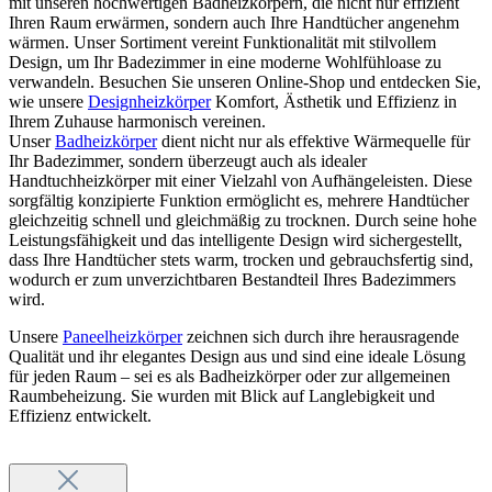
mit unseren hochwertigen Badheizkörpern, die nicht nur effizient
Ihren Raum erwärmen, sondern auch Ihre Handtücher angenehm
wärmen. Unser Sortiment vereint Funktionalität mit stilvollem
Design, um Ihr Badezimmer in eine moderne Wohlfühloase zu
verwandeln. Besuchen Sie unseren Online-Shop und entdecken Sie,
wie unsere
Designheizkörper
Komfort, Ästhetik und Effizienz in
Ihrem Zuhause harmonisch vereinen.
Unser
Badheizkörper
dient nicht nur als effektive Wärmequelle für
Ihr Badezimmer, sondern überzeugt auch als idealer
Handtuchheizkörper mit einer Vielzahl von Aufhängeleisten. Diese
sorgfältig konzipierte Funktion ermöglicht es, mehrere Handtücher
gleichzeitig schnell und gleichmäßig zu trocknen. Durch seine hohe
Leistungsfähigkeit und das intelligente Design wird sichergestellt,
dass Ihre Handtücher stets warm, trocken und gebrauchsfertig sind,
wodurch er zum unverzichtbaren Bestandteil Ihres Badezimmers
wird.
Unsere
Paneelheizkörper
zeichnen sich durch ihre herausragende
Qualität und ihr elegantes Design aus und sind eine ideale Lösung
für jeden Raum – sei es als Badheizkörper oder zur allgemeinen
Raumbeheizung. Sie wurden mit Blick auf Langlebigkeit und
Effizienz entwickelt.