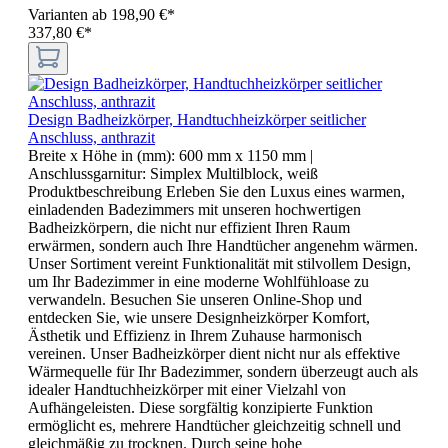
Varianten ab
198,90 €*
337,80 €*
Design Badheizkörper, Handtuchheizkörper seitlicher
Anschluss, anthrazit
Breite x Höhe in (mm):
600 mm x 1150 mm
|
Anschlussgarnitur:
Simplex Multilblock, weiß
Produktbeschreibung Erleben Sie den Luxus eines warmen,
einladenden Badezimmers mit unseren hochwertigen
Badheizkörpern, die nicht nur effizient Ihren Raum
erwärmen, sondern auch Ihre Handtücher angenehm wärmen.
Unser Sortiment vereint Funktionalität mit stilvollem Design,
um Ihr Badezimmer in eine moderne Wohlfühloase zu
verwandeln. Besuchen Sie unseren Online-Shop und
entdecken Sie, wie unsere Designheizkörper Komfort,
Ästhetik und Effizienz in Ihrem Zuhause harmonisch
vereinen. Unser Badheizkörper dient nicht nur als effektive
Wärmequelle für Ihr Badezimmer, sondern überzeugt auch als
idealer Handtuchheizkörper mit einer Vielzahl von
Aufhängeleisten. Diese sorgfältig konzipierte Funktion
ermöglicht es, mehrere Handtücher gleichzeitig schnell und
gleichmäßig zu trocknen. Durch seine hohe