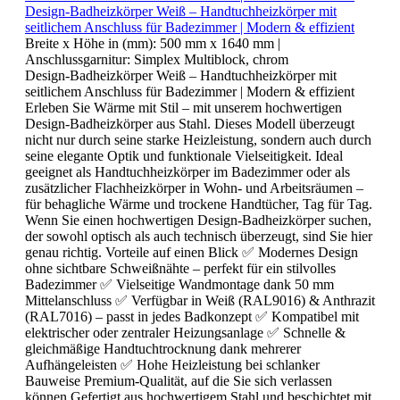
Design-Badheizkörper Weiß – Handtuchheizkörper mit
seitlichem Anschluss für Badezimmer | Modern & effizient
Breite x Höhe in (mm):
500 mm x 1640 mm
|
Anschlussgarnitur:
Simplex Multiblock, chrom
Design-Badheizkörper Weiß – Handtuchheizkörper mit
seitlichem Anschluss für Badezimmer | Modern & effizient
Erleben Sie Wärme mit Stil – mit unserem hochwertigen
Design-Badheizkörper aus Stahl. Dieses Modell überzeugt
nicht nur durch seine starke Heizleistung, sondern auch durch
seine elegante Optik und funktionale Vielseitigkeit. Ideal
geeignet als Handtuchheizkörper im Badezimmer oder als
zusätzlicher Flachheizkörper in Wohn- und Arbeitsräumen –
für behagliche Wärme und trockene Handtücher, Tag für Tag.
Wenn Sie einen hochwertigen Design-Badheizkörper suchen,
der sowohl optisch als auch technisch überzeugt, sind Sie hier
genau richtig. Vorteile auf einen Blick ✅ Modernes Design
ohne sichtbare Schweißnähte – perfekt für ein stilvolles
Badezimmer ✅ Vielseitige Wandmontage dank 50 mm
Mittelanschluss ✅ Verfügbar in Weiß (RAL9016) & Anthrazit
(RAL7016) – passt in jedes Badkonzept ✅ Kompatibel mit
elektrischer oder zentraler Heizungsanlage ✅ Schnelle &
gleichmäßige Handtuchtrocknung dank mehrerer
Aufhängeleisten ✅ Hohe Heizleistung bei schlanker
Bauweise Premium-Qualität, auf die Sie sich verlassen
können Gefertigt aus hochwertigem Stahl und beschichtet mit