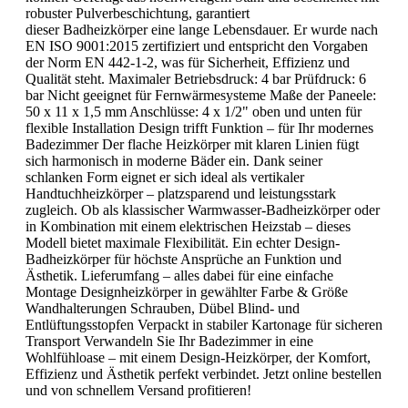
robuster Pulverbeschichtung, garantiert
dieser Badheizkörper eine lange Lebensdauer. Er wurde nach
EN ISO 9001:2015 zertifiziert und entspricht den Vorgaben
der Norm EN 442-1-2, was für Sicherheit, Effizienz und
Qualität steht. Maximaler Betriebsdruck: 4 bar Prüfdruck: 6
bar Nicht geeignet für Fernwärmesysteme Maße der Paneele:
50 x 11 x 1,5 mm Anschlüsse: 4 x 1/2" oben und unten für
flexible Installation Design trifft Funktion – für Ihr modernes
Badezimmer Der flache Heizkörper mit klaren Linien fügt
sich harmonisch in moderne Bäder ein. Dank seiner
schlanken Form eignet er sich ideal als vertikaler
Handtuchheizkörper – platzsparend und leistungsstark
zugleich. Ob als klassischer Warmwasser-Badheizkörper oder
in Kombination mit einem elektrischen Heizstab – dieses
Modell bietet maximale Flexibilität. Ein echter Design-
Badheizkörper für höchste Ansprüche an Funktion und
Ästhetik. Lieferumfang – alles dabei für eine einfache
Montage Designheizkörper in gewählter Farbe & Größe
Wandhalterungen Schrauben, Dübel Blind- und
Entlüftungsstopfen Verpackt in stabiler Kartonage für sicheren
Transport Verwandeln Sie Ihr Badezimmer in eine
Wohlfühloase – mit einem Design-Heizkörper, der Komfort,
Effizienz und Ästhetik perfekt verbindet. Jetzt online bestellen
und von schnellem Versand profitieren!