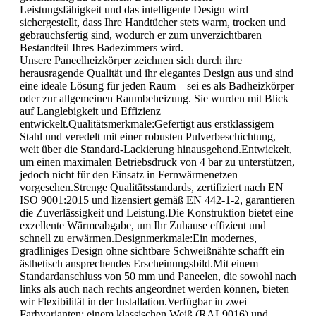
Leistungsfähigkeit und das intelligente Design wird
sichergestellt, dass Ihre Handtücher stets warm, trocken und
gebrauchsfertig sind, wodurch er zum unverzichtbaren
Bestandteil Ihres Badezimmers wird.
Unsere Paneelheizkörper zeichnen sich durch ihre
herausragende Qualität und ihr elegantes Design aus und sind
eine ideale Lösung für jeden Raum – sei es als Badheizkörper
oder zur allgemeinen Raumbeheizung. Sie wurden mit Blick
auf Langlebigkeit und Effizienz
entwickelt.Qualitätsmerkmale:Gefertigt aus erstklassigem
Stahl und veredelt mit einer robusten Pulverbeschichtung,
weit über die Standard-Lackierung hinausgehend.Entwickelt,
um einen maximalen Betriebsdruck von 4 bar zu unterstützen,
jedoch nicht für den Einsatz in Fernwärmenetzen
vorgesehen.Strenge Qualitätsstandards, zertifiziert nach EN
ISO 9001:2015 und lizensiert gemäß EN 442-1-2, garantieren
die Zuverlässigkeit und Leistung.Die Konstruktion bietet eine
exzellente Wärmeabgabe, um Ihr Zuhause effizient und
schnell zu erwärmen.Designmerkmale:Ein modernes,
gradliniges Design ohne sichtbare Schweißnähte schafft ein
ästhetisch ansprechendes Erscheinungsbild.Mit einem
Standardanschluss von 50 mm und Paneelen, die sowohl nach
links als auch nach rechts angeordnet werden können, bieten
wir Flexibilität in der Installation.Verfügbar in zwei
Farbvarianten: einem klassischen Weiß (RAL9016) und