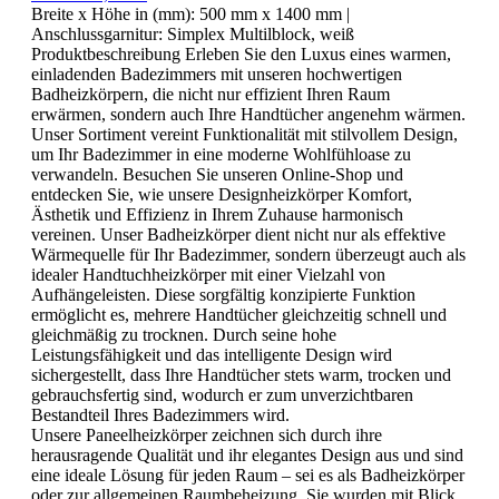
Breite x Höhe in (mm):
500 mm x 1400 mm
|
Anschlussgarnitur:
Simplex Multilblock, weiß
Produktbeschreibung Erleben Sie den Luxus eines warmen,
einladenden Badezimmers mit unseren hochwertigen
Badheizkörpern, die nicht nur effizient Ihren Raum
erwärmen, sondern auch Ihre Handtücher angenehm wärmen.
Unser Sortiment vereint Funktionalität mit stilvollem Design,
um Ihr Badezimmer in eine moderne Wohlfühloase zu
verwandeln. Besuchen Sie unseren Online-Shop und
entdecken Sie, wie unsere Designheizkörper Komfort,
Ästhetik und Effizienz in Ihrem Zuhause harmonisch
vereinen. Unser Badheizkörper dient nicht nur als effektive
Wärmequelle für Ihr Badezimmer, sondern überzeugt auch als
idealer Handtuchheizkörper mit einer Vielzahl von
Aufhängeleisten. Diese sorgfältig konzipierte Funktion
ermöglicht es, mehrere Handtücher gleichzeitig schnell und
gleichmäßig zu trocknen. Durch seine hohe
Leistungsfähigkeit und das intelligente Design wird
sichergestellt, dass Ihre Handtücher stets warm, trocken und
gebrauchsfertig sind, wodurch er zum unverzichtbaren
Bestandteil Ihres Badezimmers wird.
Unsere Paneelheizkörper zeichnen sich durch ihre
herausragende Qualität und ihr elegantes Design aus und sind
eine ideale Lösung für jeden Raum – sei es als Badheizkörper
oder zur allgemeinen Raumbeheizung. Sie wurden mit Blick