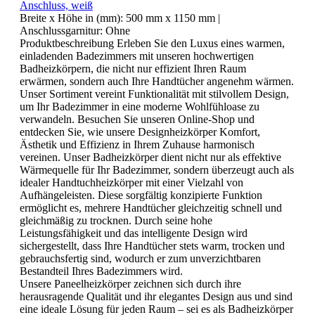
Anschluss, weiß
Breite x Höhe in (mm):
500 mm x 1150 mm
|
Anschlussgarnitur:
Ohne
Produktbeschreibung Erleben Sie den Luxus eines warmen,
einladenden Badezimmers mit unseren hochwertigen
Badheizkörpern, die nicht nur effizient Ihren Raum
erwärmen, sondern auch Ihre Handtücher angenehm wärmen.
Unser Sortiment vereint Funktionalität mit stilvollem Design,
um Ihr Badezimmer in eine moderne Wohlfühloase zu
verwandeln. Besuchen Sie unseren Online-Shop und
entdecken Sie, wie unsere Designheizkörper Komfort,
Ästhetik und Effizienz in Ihrem Zuhause harmonisch
vereinen. Unser Badheizkörper dient nicht nur als effektive
Wärmequelle für Ihr Badezimmer, sondern überzeugt auch als
idealer Handtuchheizkörper mit einer Vielzahl von
Aufhängeleisten. Diese sorgfältig konzipierte Funktion
ermöglicht es, mehrere Handtücher gleichzeitig schnell und
gleichmäßig zu trocknen. Durch seine hohe
Leistungsfähigkeit und das intelligente Design wird
sichergestellt, dass Ihre Handtücher stets warm, trocken und
gebrauchsfertig sind, wodurch er zum unverzichtbaren
Bestandteil Ihres Badezimmers wird.
Unsere Paneelheizkörper zeichnen sich durch ihre
herausragende Qualität und ihr elegantes Design aus und sind
eine ideale Lösung für jeden Raum – sei es als Badheizkörper