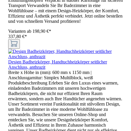
Entlüftungsstopfen Verpackt in stabiler Kartonage für sicheren
Transport Verwandeln Sie Ihr Badezimmer in eine
Wohlfühloase – mit einem Design-Heizkörper, der Komfort,
Effizienz und Ästhetik perfekt verbindet. Jetzt online bestellen
und von schnellem Versand profitieren!
Varianten ab
198,90 €*
337,80 €*
Design Badheizkörper, Handtuchheizkörper seitlicher
Anschluss, anthrazit
Breite x Höhe in (mm):
600 mm x 1150 mm
|
Anschlussgarnitur:
Simplex Multilblock, weiß
Produktbeschreibung Erleben Sie den Luxus eines warmen,
einladenden Badezimmers mit unseren hochwertigen
Badheizkörpern, die nicht nur effizient Ihren Raum
erwärmen, sondern auch Ihre Handtücher angenehm wärmen.
Unser Sortiment vereint Funktionalität mit stilvollem Design,
um Ihr Badezimmer in eine moderne Wohlfühloase zu
verwandeln. Besuchen Sie unseren Online-Shop und
entdecken Sie, wie unsere Designheizkörper Komfort,
Ästhetik und Effizienz in Ihrem Zuhause harmonisch
vereinen. Unser Badheizkörper dient nicht nur als effektive