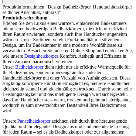
Produktinformationen "Design Badheizkörper, Handtuchheizkörper
seitlicher Anschluss, anthrazit"
Produktbeschreibung
Erleben Sie den Luxus eines warmen, einladenden Badezimmers
mit unseren hochwertigen Badheizkörpern, die nicht nur effizient
Ihren Raum erwärmen, sondern auch Ihre Handtücher angenehm
wärmen. Unser Sortiment vereint Funktionalität mit stilvollem
Design, um Ihr Badezimmer in eine moderne Wohlfühloase zu
verwandeln. Besuchen Sie unseren Online-Shop und entdecken Sie,
wie unsere
Designheizkörper
Komfort, Ästhetik und Effizienz in
Ihrem Zuhause harmonisch vereinen.
Unser
Badheizkörper
dient nicht nur als effektive Wärmequelle für
Ihr Badezimmer, sondern überzeugt auch als idealer
Handtuchheizkörper mit einer Vielzahl von Aufhängeleisten. Diese
sorgfältig konzipierte Funktion ermöglicht es, mehrere Handtücher
gleichzeitig schnell und gleichmäßig zu trocknen. Durch seine hohe
Leistungsfähigkeit und das intelligente Design wird sichergestellt,
dass Ihre Handtücher stets warm, trocken und gebrauchsfertig sind,
wodurch er zum unverzichtbaren Bestandteil Ihres Badezimmers
wird.
Unsere
Paneelheizkörper
zeichnen sich durch ihre herausragende
Qualität und ihr elegantes Design aus und sind eine ideale Lösung
für jeden Raum – sei es als Badheizkörper oder zur allgemeinen