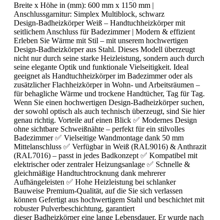
Breite x Höhe in (mm):
600 mm x 1150 mm
|
Anschlussgarnitur:
Simplex Multiblock, schwarz
Design-Badheizkörper Weiß – Handtuchheizkörper mit
seitlichem Anschluss für Badezimmer | Modern & effizient
Erleben Sie Wärme mit Stil – mit unserem hochwertigen
Design-Badheizkörper aus Stahl. Dieses Modell überzeugt
nicht nur durch seine starke Heizleistung, sondern auch durch
seine elegante Optik und funktionale Vielseitigkeit. Ideal
geeignet als Handtuchheizkörper im Badezimmer oder als
zusätzlicher Flachheizkörper in Wohn- und Arbeitsräumen –
für behagliche Wärme und trockene Handtücher, Tag für Tag.
Wenn Sie einen hochwertigen Design-Badheizkörper suchen,
der sowohl optisch als auch technisch überzeugt, sind Sie hier
genau richtig. Vorteile auf einen Blick ✅ Modernes Design
ohne sichtbare Schweißnähte – perfekt für ein stilvolles
Badezimmer ✅ Vielseitige Wandmontage dank 50 mm
Mittelanschluss ✅ Verfügbar in Weiß (RAL9016) & Anthrazit
(RAL7016) – passt in jedes Badkonzept ✅ Kompatibel mit
elektrischer oder zentraler Heizungsanlage ✅ Schnelle &
gleichmäßige Handtuchtrocknung dank mehrerer
Aufhängeleisten ✅ Hohe Heizleistung bei schlanker
Bauweise Premium-Qualität, auf die Sie sich verlassen
können Gefertigt aus hochwertigem Stahl und beschichtet mit
robuster Pulverbeschichtung, garantiert
dieser Badheizkörper eine lange Lebensdauer. Er wurde nach