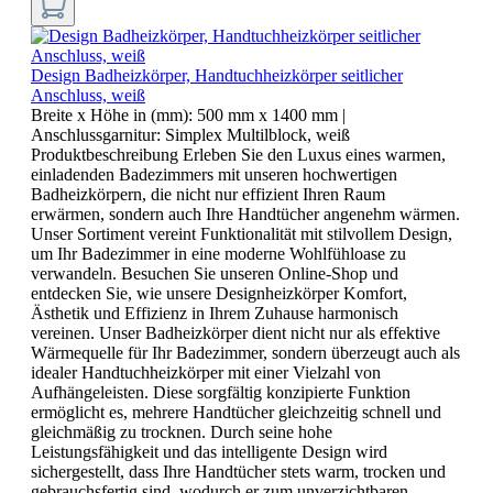
Design Badheizkörper, Handtuchheizkörper seitlicher
Anschluss, weiß
Breite x Höhe in (mm):
500 mm x 1400 mm
|
Anschlussgarnitur:
Simplex Multilblock, weiß
Produktbeschreibung Erleben Sie den Luxus eines warmen,
einladenden Badezimmers mit unseren hochwertigen
Badheizkörpern, die nicht nur effizient Ihren Raum
erwärmen, sondern auch Ihre Handtücher angenehm wärmen.
Unser Sortiment vereint Funktionalität mit stilvollem Design,
um Ihr Badezimmer in eine moderne Wohlfühloase zu
verwandeln. Besuchen Sie unseren Online-Shop und
entdecken Sie, wie unsere Designheizkörper Komfort,
Ästhetik und Effizienz in Ihrem Zuhause harmonisch
vereinen. Unser Badheizkörper dient nicht nur als effektive
Wärmequelle für Ihr Badezimmer, sondern überzeugt auch als
idealer Handtuchheizkörper mit einer Vielzahl von
Aufhängeleisten. Diese sorgfältig konzipierte Funktion
ermöglicht es, mehrere Handtücher gleichzeitig schnell und
gleichmäßig zu trocknen. Durch seine hohe
Leistungsfähigkeit und das intelligente Design wird
sichergestellt, dass Ihre Handtücher stets warm, trocken und
gebrauchsfertig sind, wodurch er zum unverzichtbaren