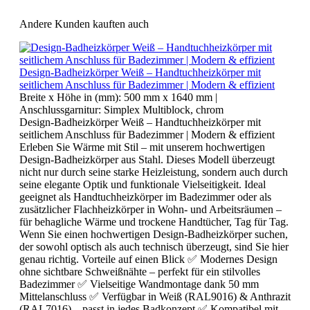
Andere Kunden kauften auch
Design-Badheizkörper Weiß – Handtuchheizkörper mit
seitlichem Anschluss für Badezimmer | Modern & effizient
Breite x Höhe in (mm):
500 mm x 1640 mm
|
Anschlussgarnitur:
Simplex Multiblock, chrom
Design-Badheizkörper Weiß – Handtuchheizkörper mit
seitlichem Anschluss für Badezimmer | Modern & effizient
Erleben Sie Wärme mit Stil – mit unserem hochwertigen
Design-Badheizkörper aus Stahl. Dieses Modell überzeugt
nicht nur durch seine starke Heizleistung, sondern auch durch
seine elegante Optik und funktionale Vielseitigkeit. Ideal
geeignet als Handtuchheizkörper im Badezimmer oder als
zusätzlicher Flachheizkörper in Wohn- und Arbeitsräumen –
für behagliche Wärme und trockene Handtücher, Tag für Tag.
Wenn Sie einen hochwertigen Design-Badheizkörper suchen,
der sowohl optisch als auch technisch überzeugt, sind Sie hier
genau richtig. Vorteile auf einen Blick ✅ Modernes Design
ohne sichtbare Schweißnähte – perfekt für ein stilvolles
Badezimmer ✅ Vielseitige Wandmontage dank 50 mm
Mittelanschluss ✅ Verfügbar in Weiß (RAL9016) & Anthrazit
(RAL7016) – passt in jedes Badkonzept ✅ Kompatibel mit