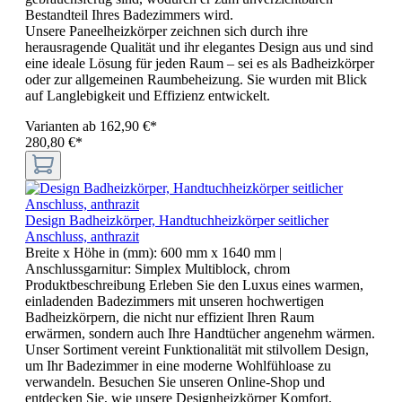
Bestandteil Ihres Badezimmers wird.
Unsere Paneelheizkörper zeichnen sich durch ihre
herausragende Qualität und ihr elegantes Design aus und sind
eine ideale Lösung für jeden Raum – sei es als Badheizkörper
oder zur allgemeinen Raumbeheizung. Sie wurden mit Blick
auf Langlebigkeit und Effizienz entwickelt.
Varianten ab
162,90 €*
280,80 €*
Design Badheizkörper, Handtuchheizkörper seitlicher
Anschluss, anthrazit
Breite x Höhe in (mm):
600 mm x 1640 mm
|
Anschlussgarnitur:
Simplex Multiblock, chrom
Produktbeschreibung Erleben Sie den Luxus eines warmen,
einladenden Badezimmers mit unseren hochwertigen
Badheizkörpern, die nicht nur effizient Ihren Raum
erwärmen, sondern auch Ihre Handtücher angenehm wärmen.
Unser Sortiment vereint Funktionalität mit stilvollem Design,
um Ihr Badezimmer in eine moderne Wohlfühloase zu
verwandeln. Besuchen Sie unseren Online-Shop und
entdecken Sie, wie unsere Designheizkörper Komfort,