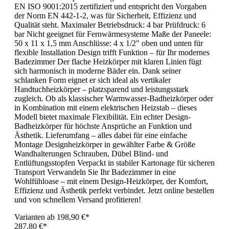
EN ISO 9001:2015 zertifiziert und entspricht den Vorgaben
der Norm EN 442-1-2, was für Sicherheit, Effizienz und
Qualität steht. Maximaler Betriebsdruck: 4 bar Prüfdruck: 6
bar Nicht geeignet für Fernwärmesysteme Maße der Paneele:
50 x 11 x 1,5 mm Anschlüsse: 4 x 1/2" oben und unten für
flexible Installation Design trifft Funktion – für Ihr modernes
Badezimmer Der flache Heizkörper mit klaren Linien fügt
sich harmonisch in moderne Bäder ein. Dank seiner
schlanken Form eignet er sich ideal als vertikaler
Handtuchheizkörper – platzsparend und leistungsstark
zugleich. Ob als klassischer Warmwasser-Badheizkörper oder
in Kombination mit einem elektrischen Heizstab – dieses
Modell bietet maximale Flexibilität. Ein echter Design-
Badheizkörper für höchste Ansprüche an Funktion und
Ästhetik. Lieferumfang – alles dabei für eine einfache
Montage Designheizkörper in gewählter Farbe & Größe
Wandhalterungen Schrauben, Dübel Blind- und
Entlüftungsstopfen Verpackt in stabiler Kartonage für sicheren
Transport Verwandeln Sie Ihr Badezimmer in eine
Wohlfühloase – mit einem Design-Heizkörper, der Komfort,
Effizienz und Ästhetik perfekt verbindet. Jetzt online bestellen
und von schnellem Versand profitieren!
Varianten ab
198,90 €*
287,80 €*