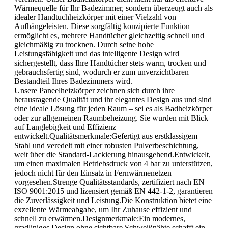
Wärmequelle für Ihr Badezimmer, sondern überzeugt auch als
idealer Handtuchheizkörper mit einer Vielzahl von
Aufhängeleisten. Diese sorgfältig konzipierte Funktion
ermöglicht es, mehrere Handtücher gleichzeitig schnell und
gleichmäßig zu trocknen. Durch seine hohe
Leistungsfähigkeit und das intelligente Design wird
sichergestellt, dass Ihre Handtücher stets warm, trocken und
gebrauchsfertig sind, wodurch er zum unverzichtbaren
Bestandteil Ihres Badezimmers wird.
Unsere Paneelheizkörper zeichnen sich durch ihre
herausragende Qualität und ihr elegantes Design aus und sind
eine ideale Lösung für jeden Raum – sei es als Badheizkörper
oder zur allgemeinen Raumbeheizung. Sie wurden mit Blick
auf Langlebigkeit und Effizienz
entwickelt.Qualitätsmerkmale:Gefertigt aus erstklassigem
Stahl und veredelt mit einer robusten Pulverbeschichtung,
weit über die Standard-Lackierung hinausgehend.Entwickelt,
um einen maximalen Betriebsdruck von 4 bar zu unterstützen,
jedoch nicht für den Einsatz in Fernwärmenetzen
vorgesehen.Strenge Qualitätsstandards, zertifiziert nach EN
ISO 9001:2015 und lizensiert gemäß EN 442-1-2, garantieren
die Zuverlässigkeit und Leistung.Die Konstruktion bietet eine
exzellente Wärmeabgabe, um Ihr Zuhause effizient und
schnell zu erwärmen.Designmerkmale:Ein modernes,
gradliniges Design ohne sichtbare Schweißnähte schafft ein