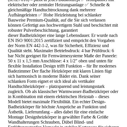
elektrischer oder zentraler Heizungsanlage ✅ Schnelle &
gleichmäßige Handtuchtrocknung dank mehrerer
Aufhängeleisten ✅ Hohe Heizleistung bei schlanker
Bauweise Premium-Qualität, auf die Sie sich verlassen
können Gefertigt aus hochwertigem Stahl und beschichtet mit
robuster Pulverbeschichtung, garantiert
dieser Badheizkörper eine lange Lebensdauer. Er wurde nach
EN ISO 9001:2015 zertifiziert und entspricht den Vorgaben
der Norm EN 442-1-2, was für Sicherheit, Effizienz und
Qualität steht. Maximaler Betriebsdruck: 4 bar Prüfdruck: 6
bar Nicht geeignet für Fernwärmesysteme Maße der Paneele:
50 x 11 x 1,5 mm Anschlüsse: 4 x 1/2" oben und unten für
flexible Installation Design trifft Funktion – für Ihr modernes
Badezimmer Der flache Heizkörper mit klaren Linien fügt
sich harmonisch in moderne Bäder ein. Dank seiner
schlanken Form eignet er sich ideal als vertikaler
Handtuchheizkörper – platzsparend und leistungsstark
zugleich. Ob als klassischer Warmwasser-Badheizkörper oder
in Kombination mit einem elektrischen Heizstab – dieses
Modell bietet maximale Flexibilität. Ein echter Design-
Badheizkörper für höchste Ansprüche an Funktion und
Ästhetik. Lieferumfang – alles dabei für eine einfache
Montage Designheizkörper in gewählter Farbe & Größe
Wandhalterungen Schrauben, Dübel Blind- und