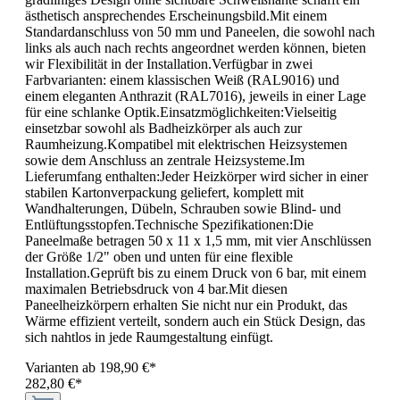
ästhetisch ansprechendes Erscheinungsbild.Mit einem
Standardanschluss von 50 mm und Paneelen, die sowohl nach
links als auch nach rechts angeordnet werden können, bieten
wir Flexibilität in der Installation.Verfügbar in zwei
Farbvarianten: einem klassischen Weiß (RAL9016) und
einem eleganten Anthrazit (RAL7016), jeweils in einer Lage
für eine schlanke Optik.Einsatzmöglichkeiten:Vielseitig
einsetzbar sowohl als Badheizkörper als auch zur
Raumheizung.Kompatibel mit elektrischen Heizsystemen
sowie dem Anschluss an zentrale Heizsysteme.Im
Lieferumfang enthalten:Jeder Heizkörper wird sicher in einer
stabilen Kartonverpackung geliefert, komplett mit
Wandhalterungen, Dübeln, Schrauben sowie Blind- und
Entlüftungsstopfen.Technische Spezifikationen:Die
Paneelmaße betragen 50 x 11 x 1,5 mm, mit vier Anschlüssen
der Größe 1/2" oben und unten für eine flexible
Installation.Geprüft bis zu einem Druck von 6 bar, mit einem
maximalen Betriebsdruck von 4 bar.Mit diesen
Paneelheizkörpern erhalten Sie nicht nur ein Produkt, das
Wärme effizient verteilt, sondern auch ein Stück Design, das
sich nahtlos in jede Raumgestaltung einfügt.
Varianten ab
198,90 €*
282,80 €*