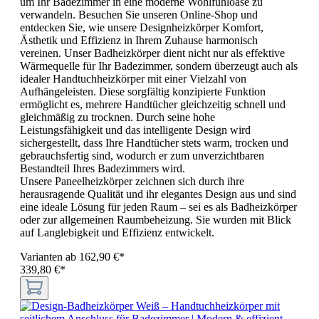
um Ihr Badezimmer in eine moderne Wohlfühloase zu
verwandeln. Besuchen Sie unseren Online-Shop und
entdecken Sie, wie unsere Designheizkörper Komfort,
Ästhetik und Effizienz in Ihrem Zuhause harmonisch
vereinen. Unser Badheizkörper dient nicht nur als effektive
Wärmequelle für Ihr Badezimmer, sondern überzeugt auch als
idealer Handtuchheizkörper mit einer Vielzahl von
Aufhängeleisten. Diese sorgfältig konzipierte Funktion
ermöglicht es, mehrere Handtücher gleichzeitig schnell und
gleichmäßig zu trocknen. Durch seine hohe
Leistungsfähigkeit und das intelligente Design wird
sichergestellt, dass Ihre Handtücher stets warm, trocken und
gebrauchsfertig sind, wodurch er zum unverzichtbaren
Bestandteil Ihres Badezimmers wird.
Unsere Paneelheizkörper zeichnen sich durch ihre
herausragende Qualität und ihr elegantes Design aus und sind
eine ideale Lösung für jeden Raum – sei es als Badheizkörper
oder zur allgemeinen Raumbeheizung. Sie wurden mit Blick
auf Langlebigkeit und Effizienz entwickelt.
Varianten ab
162,90 €*
339,80 €*