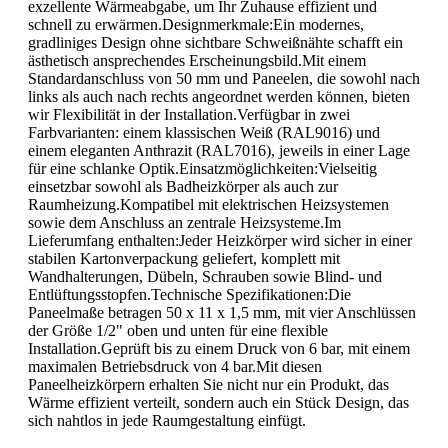
exzellente Wärmeabgabe, um Ihr Zuhause effizient und
schnell zu erwärmen.Designmerkmale:Ein modernes,
gradliniges Design ohne sichtbare Schweißnähte schafft ein
ästhetisch ansprechendes Erscheinungsbild.Mit einem
Standardanschluss von 50 mm und Paneelen, die sowohl nach
links als auch nach rechts angeordnet werden können, bieten
wir Flexibilität in der Installation.Verfügbar in zwei
Farbvarianten: einem klassischen Weiß (RAL9016) und
einem eleganten Anthrazit (RAL7016), jeweils in einer Lage
für eine schlanke Optik.Einsatzmöglichkeiten:Vielseitig
einsetzbar sowohl als Badheizkörper als auch zur
Raumheizung.Kompatibel mit elektrischen Heizsystemen
sowie dem Anschluss an zentrale Heizsysteme.Im
Lieferumfang enthalten:Jeder Heizkörper wird sicher in einer
stabilen Kartonverpackung geliefert, komplett mit
Wandhalterungen, Dübeln, Schrauben sowie Blind- und
Entlüftungsstopfen.Technische Spezifikationen:Die
Paneelmaße betragen 50 x 11 x 1,5 mm, mit vier Anschlüssen
der Größe 1/2" oben und unten für eine flexible
Installation.Geprüft bis zu einem Druck von 6 bar, mit einem
maximalen Betriebsdruck von 4 bar.Mit diesen
Paneelheizkörpern erhalten Sie nicht nur ein Produkt, das
Wärme effizient verteilt, sondern auch ein Stück Design, das
sich nahtlos in jede Raumgestaltung einfügt.