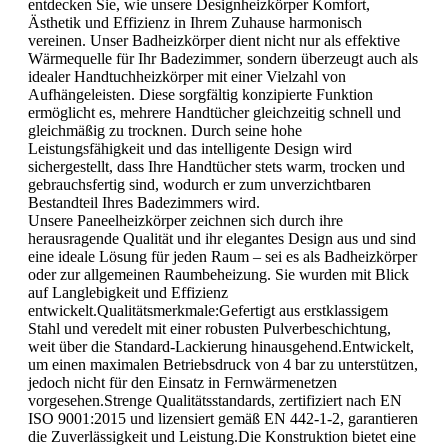
entdecken Sie, wie unsere Designheizkörper Komfort,
Ästhetik und Effizienz in Ihrem Zuhause harmonisch
vereinen. Unser Badheizkörper dient nicht nur als effektive
Wärmequelle für Ihr Badezimmer, sondern überzeugt auch als
idealer Handtuchheizkörper mit einer Vielzahl von
Aufhängeleisten. Diese sorgfältig konzipierte Funktion
ermöglicht es, mehrere Handtücher gleichzeitig schnell und
gleichmäßig zu trocknen. Durch seine hohe
Leistungsfähigkeit und das intelligente Design wird
sichergestellt, dass Ihre Handtücher stets warm, trocken und
gebrauchsfertig sind, wodurch er zum unverzichtbaren
Bestandteil Ihres Badezimmers wird.
Unsere Paneelheizkörper zeichnen sich durch ihre
herausragende Qualität und ihr elegantes Design aus und sind
eine ideale Lösung für jeden Raum – sei es als Badheizkörper
oder zur allgemeinen Raumbeheizung. Sie wurden mit Blick
auf Langlebigkeit und Effizienz
entwickelt.Qualitätsmerkmale:Gefertigt aus erstklassigem
Stahl und veredelt mit einer robusten Pulverbeschichtung,
weit über die Standard-Lackierung hinausgehend.Entwickelt,
um einen maximalen Betriebsdruck von 4 bar zu unterstützen,
jedoch nicht für den Einsatz in Fernwärmenetzen
vorgesehen.Strenge Qualitätsstandards, zertifiziert nach EN
ISO 9001:2015 und lizensiert gemäß EN 442-1-2, garantieren
die Zuverlässigkeit und Leistung.Die Konstruktion bietet eine