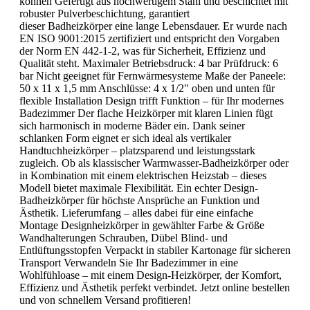
können Gefertigt aus hochwertigem Stahl und beschichtet mit
robuster Pulverbeschichtung, garantiert
dieser Badheizkörper eine lange Lebensdauer. Er wurde nach
EN ISO 9001:2015 zertifiziert und entspricht den Vorgaben
der Norm EN 442-1-2, was für Sicherheit, Effizienz und
Qualität steht. Maximaler Betriebsdruck: 4 bar Prüfdruck: 6
bar Nicht geeignet für Fernwärmesysteme Maße der Paneele:
50 x 11 x 1,5 mm Anschlüsse: 4 x 1/2" oben und unten für
flexible Installation Design trifft Funktion – für Ihr modernes
Badezimmer Der flache Heizkörper mit klaren Linien fügt
sich harmonisch in moderne Bäder ein. Dank seiner
schlanken Form eignet er sich ideal als vertikaler
Handtuchheizkörper – platzsparend und leistungsstark
zugleich. Ob als klassischer Warmwasser-Badheizkörper oder
in Kombination mit einem elektrischen Heizstab – dieses
Modell bietet maximale Flexibilität. Ein echter Design-
Badheizkörper für höchste Ansprüche an Funktion und
Ästhetik. Lieferumfang – alles dabei für eine einfache
Montage Designheizkörper in gewählter Farbe & Größe
Wandhalterungen Schrauben, Dübel Blind- und
Entlüftungsstopfen Verpackt in stabiler Kartonage für sicheren
Transport Verwandeln Sie Ihr Badezimmer in eine
Wohlfühloase – mit einem Design-Heizkörper, der Komfort,
Effizienz und Ästhetik perfekt verbindet. Jetzt online bestellen
und von schnellem Versand profitieren!