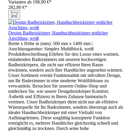
Varianten ab
198,90 €*
282,80 €*
Design Badheizkörper, Handtuchheizkörper seitlicher
Anschluss, weiß
Breite x Höhe in (mm):
500 mm x 1400 mm
|
Anschlussgarnitur:
Simplex Multilblock, weiß
Produktbeschreibung Erleben Sie den Luxus eines warmen,
einladenden Badezimmers mit unseren hochwertigen
Badheizkörpern, die nicht nur effizient Ihren Raum
erwärmen, sondern auch Ihre Handtücher angenehm wärmen.
Unser Sortiment vereint Funktionalität mit stilvollem Design,
um Ihr Badezimmer in eine moderne Wohlfühloase zu
verwandeln. Besuchen Sie unseren Online-Shop und
entdecken Sie, wie unsere Designheizkörper Komfort,
Ästhetik und Effizienz in Ihrem Zuhause harmonisch
vereinen. Unser Badheizkörper dient nicht nur als effektive
Wärmequelle für Ihr Badezimmer, sondern überzeugt auch als
idealer Handtuchheizkörper mit einer Vielzahl von
Aufhängeleisten. Diese sorgfältig konzipierte Funktion
ermöglicht es, mehrere Handtücher gleichzeitig schnell und
gleichmäßig zu trocknen. Durch seine hohe