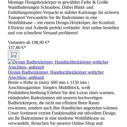
Montage Designheizkörper in gewählter Farbe & Größe
Wandhalterungen Schrauben, Dübel Blind- und
Entlüftungsstopfen Verpackt in stabiler Kartonage für sicheren
Transport Verwandeln Sie Ihr Badezimmer in eine
Wohlfühloase – mit einem Design-Heizkörper, der Komfort,
Effizienz und Ästhetik perfekt verbindet. Jetzt online bestellen
und von schnellem Versand profitieren!
Varianten ab
198,90 €*
337,80 €*
Design Badheizkörper, Handtuchheizkörper seitlicher
Anschluss, anthrazit
Breite x Höhe in (mm):
600 mm x 1150 mm
|
Anschlussgarnitur:
Simplex Multilblock, weiß
Produktbeschreibung Erleben Sie den Luxus eines warmen,
einladenden Badezimmers mit unseren hochwertigen
Badheizkörpern, die nicht nur effizient Ihren Raum
erwärmen, sondern auch Ihre Handtücher angenehm wärmen.
Unser Sortiment vereint Funktionalität mit stilvollem Design,
um Ihr Badezimmer in eine moderne Wohlfühloase zu
verwandeln. Besuchen Sie unseren Online-Shop und