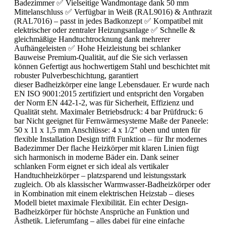
Badezimmer ✅ Vielseitige Wandmontage dank 50 mm
Mittelanschluss ✅ Verfügbar in Weiß (RAL9016) & Anthrazit
(RAL7016) – passt in jedes Badkonzept ✅ Kompatibel mit
elektrischer oder zentraler Heizungsanlage ✅ Schnelle &
gleichmäßige Handtuchtrocknung dank mehrerer
Aufhängeleisten ✅ Hohe Heizleistung bei schlanker
Bauweise Premium-Qualität, auf die Sie sich verlassen
können Gefertigt aus hochwertigem Stahl und beschichtet mit
robuster Pulverbeschichtung, garantiert
dieser Badheizkörper eine lange Lebensdauer. Er wurde nach
EN ISO 9001:2015 zertifiziert und entspricht den Vorgaben
der Norm EN 442-1-2, was für Sicherheit, Effizienz und
Qualität steht. Maximaler Betriebsdruck: 4 bar Prüfdruck: 6
bar Nicht geeignet für Fernwärmesysteme Maße der Paneele:
50 x 11 x 1,5 mm Anschlüsse: 4 x 1/2" oben und unten für
flexible Installation Design trifft Funktion – für Ihr modernes
Badezimmer Der flache Heizkörper mit klaren Linien fügt
sich harmonisch in moderne Bäder ein. Dank seiner
schlanken Form eignet er sich ideal als vertikaler
Handtuchheizkörper – platzsparend und leistungsstark
zugleich. Ob als klassischer Warmwasser-Badheizkörper oder
in Kombination mit einem elektrischen Heizstab – dieses
Modell bietet maximale Flexibilität. Ein echter Design-
Badheizkörper für höchste Ansprüche an Funktion und
Ästhetik. Lieferumfang – alles dabei für eine einfache