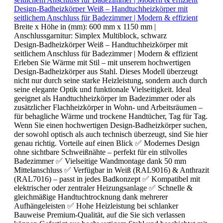
Design-Badheizkörper Weiß – Handtuchheizkörper mit
seitlichem Anschluss für Badezimmer | Modern & effizient
Breite x Höhe in (mm):
600 mm x 1150 mm
|
Anschlussgarnitur:
Simplex Multiblock, schwarz
Design-Badheizkörper Weiß – Handtuchheizkörper mit
seitlichem Anschluss für Badezimmer | Modern & effizient
Erleben Sie Wärme mit Stil – mit unserem hochwertigen
Design-Badheizkörper aus Stahl. Dieses Modell überzeugt
nicht nur durch seine starke Heizleistung, sondern auch durch
seine elegante Optik und funktionale Vielseitigkeit. Ideal
geeignet als Handtuchheizkörper im Badezimmer oder als
zusätzlicher Flachheizkörper in Wohn- und Arbeitsräumen –
für behagliche Wärme und trockene Handtücher, Tag für Tag.
Wenn Sie einen hochwertigen Design-Badheizkörper suchen,
der sowohl optisch als auch technisch überzeugt, sind Sie hier
genau richtig. Vorteile auf einen Blick ✅ Modernes Design
ohne sichtbare Schweißnähte – perfekt für ein stilvolles
Badezimmer ✅ Vielseitige Wandmontage dank 50 mm
Mittelanschluss ✅ Verfügbar in Weiß (RAL9016) & Anthrazit
(RAL7016) – passt in jedes Badkonzept ✅ Kompatibel mit
elektrischer oder zentraler Heizungsanlage ✅ Schnelle &
gleichmäßige Handtuchtrocknung dank mehrerer
Aufhängeleisten ✅ Hohe Heizleistung bei schlanker
Bauweise Premium-Qualität, auf die Sie sich verlassen