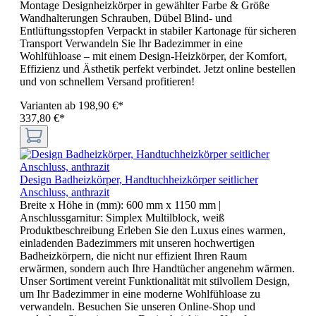
Montage Designheizkörper in gewählter Farbe & Größe
Wandhalterungen Schrauben, Dübel Blind- und
Entlüftungsstopfen Verpackt in stabiler Kartonage für sicheren
Transport Verwandeln Sie Ihr Badezimmer in eine
Wohlfühloase – mit einem Design-Heizkörper, der Komfort,
Effizienz und Ästhetik perfekt verbindet. Jetzt online bestellen
und von schnellem Versand profitieren!
Varianten ab
198,90 €*
337,80 €*
Design Badheizkörper, Handtuchheizkörper seitlicher
Anschluss, anthrazit
Breite x Höhe in (mm):
600 mm x 1150 mm
|
Anschlussgarnitur:
Simplex Multilblock, weiß
Produktbeschreibung Erleben Sie den Luxus eines warmen,
einladenden Badezimmers mit unseren hochwertigen
Badheizkörpern, die nicht nur effizient Ihren Raum
erwärmen, sondern auch Ihre Handtücher angenehm wärmen.
Unser Sortiment vereint Funktionalität mit stilvollem Design,
um Ihr Badezimmer in eine moderne Wohlfühloase zu
verwandeln. Besuchen Sie unseren Online-Shop und