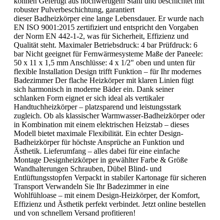
können Gefertigt aus hochwertigem Stahl und beschichtet mit
robuster Pulverbeschichtung, garantiert
dieser Badheizkörper eine lange Lebensdauer. Er wurde nach
EN ISO 9001:2015 zertifiziert und entspricht den Vorgaben
der Norm EN 442-1-2, was für Sicherheit, Effizienz und
Qualität steht. Maximaler Betriebsdruck: 4 bar Prüfdruck: 6
bar Nicht geeignet für Fernwärmesysteme Maße der Paneele:
50 x 11 x 1,5 mm Anschlüsse: 4 x 1/2" oben und unten für
flexible Installation Design trifft Funktion – für Ihr modernes
Badezimmer Der flache Heizkörper mit klaren Linien fügt
sich harmonisch in moderne Bäder ein. Dank seiner
schlanken Form eignet er sich ideal als vertikaler
Handtuchheizkörper – platzsparend und leistungsstark
zugleich. Ob als klassischer Warmwasser-Badheizkörper oder
in Kombination mit einem elektrischen Heizstab – dieses
Modell bietet maximale Flexibilität. Ein echter Design-
Badheizkörper für höchste Ansprüche an Funktion und
Ästhetik. Lieferumfang – alles dabei für eine einfache
Montage Designheizkörper in gewählter Farbe & Größe
Wandhalterungen Schrauben, Dübel Blind- und
Entlüftungsstopfen Verpackt in stabiler Kartonage für sicheren
Transport Verwandeln Sie Ihr Badezimmer in eine
Wohlfühloase – mit einem Design-Heizkörper, der Komfort,
Effizienz und Ästhetik perfekt verbindet. Jetzt online bestellen
und von schnellem Versand profitieren!