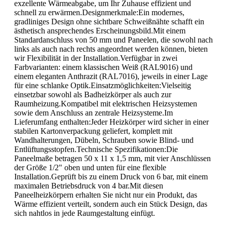
exzellente Wärmeabgabe, um Ihr Zuhause effizient und
schnell zu erwärmen.Designmerkmale:Ein modernes,
gradliniges Design ohne sichtbare Schweißnähte schafft ein
ästhetisch ansprechendes Erscheinungsbild.Mit einem
Standardanschluss von 50 mm und Paneelen, die sowohl nach
links als auch nach rechts angeordnet werden können, bieten
wir Flexibilität in der Installation.Verfügbar in zwei
Farbvarianten: einem klassischen Weiß (RAL9016) und
einem eleganten Anthrazit (RAL7016), jeweils in einer Lage
für eine schlanke Optik.Einsatzmöglichkeiten:Vielseitig
einsetzbar sowohl als Badheizkörper als auch zur
Raumheizung.Kompatibel mit elektrischen Heizsystemen
sowie dem Anschluss an zentrale Heizsysteme.Im
Lieferumfang enthalten:Jeder Heizkörper wird sicher in einer
stabilen Kartonverpackung geliefert, komplett mit
Wandhalterungen, Dübeln, Schrauben sowie Blind- und
Entlüftungsstopfen.Technische Spezifikationen:Die
Paneelmaße betragen 50 x 11 x 1,5 mm, mit vier Anschlüssen
der Größe 1/2" oben und unten für eine flexible
Installation.Geprüft bis zu einem Druck von 6 bar, mit einem
maximalen Betriebsdruck von 4 bar.Mit diesen
Paneelheizkörpern erhalten Sie nicht nur ein Produkt, das
Wärme effizient verteilt, sondern auch ein Stück Design, das
sich nahtlos in jede Raumgestaltung einfügt.