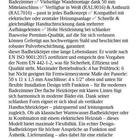
Badezimmer ✅ Vielseitige Wandmontage dank 50 mm
Mittelanschluss ✅ Verfügbar in Weiß (RAL9016) & Anthrazit
(RAL7016) – passt in jedes Badkonzept ✅ Kompatibel mit
elektrischer oder zentraler Heizungsanlage ✅ Schnelle &
gleichmäßige Handtuchtrocknung dank mehrerer
Aufhängeleisten ✅ Hohe Heizleistung bei schlanker
Bauweise Premium-Qualität, auf die Sie sich verlassen
können Gefertigt aus hochwertigem Stahl und beschichtet mit
robuster Pulverbeschichtung, garantiert
dieser Badheizkörper eine lange Lebensdauer. Er wurde nach
EN ISO 9001:2015 zertifiziert und entspricht den Vorgaben
der Norm EN 442-1-2, was für Sicherheit, Effizienz und
Qualität steht. Maximaler Betriebsdruck: 4 bar Prüfdruck: 6
bar Nicht geeignet für Fernwärmesysteme Maße der Paneele:
50 x 11 x 1,5 mm Anschlüsse: 4 x 1/2" oben und unten für
flexible Installation Design trifft Funktion – für Ihr modernes
Badezimmer Der flache Heizkörper mit klaren Linien fügt
sich harmonisch in moderne Bäder ein. Dank seiner
schlanken Form eignet er sich ideal als vertikaler
Handtuchheizkörper – platzsparend und leistungsstark
zugleich. Ob als klassischer Warmwasser-Badheizkörper oder
in Kombination mit einem elektrischen Heizstab – dieses
Modell bietet maximale Flexibilität. Ein echter Design-
Badheizkörper für höchste Ansprüche an Funktion und
Ästhetik. Lieferumfang – alles dabei für eine einfache