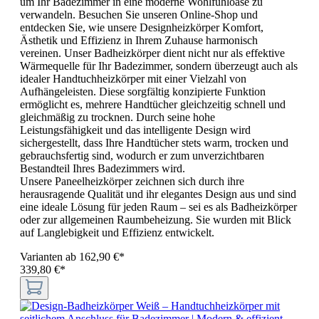
um Ihr Badezimmer in eine moderne Wohlfühloase zu
verwandeln. Besuchen Sie unseren Online-Shop und
entdecken Sie, wie unsere Designheizkörper Komfort,
Ästhetik und Effizienz in Ihrem Zuhause harmonisch
vereinen. Unser Badheizkörper dient nicht nur als effektive
Wärmequelle für Ihr Badezimmer, sondern überzeugt auch als
idealer Handtuchheizkörper mit einer Vielzahl von
Aufhängeleisten. Diese sorgfältig konzipierte Funktion
ermöglicht es, mehrere Handtücher gleichzeitig schnell und
gleichmäßig zu trocknen. Durch seine hohe
Leistungsfähigkeit und das intelligente Design wird
sichergestellt, dass Ihre Handtücher stets warm, trocken und
gebrauchsfertig sind, wodurch er zum unverzichtbaren
Bestandteil Ihres Badezimmers wird.
Unsere Paneelheizkörper zeichnen sich durch ihre
herausragende Qualität und ihr elegantes Design aus und sind
eine ideale Lösung für jeden Raum – sei es als Badheizkörper
oder zur allgemeinen Raumbeheizung. Sie wurden mit Blick
auf Langlebigkeit und Effizienz entwickelt.
Varianten ab
162,90 €*
339,80 €*