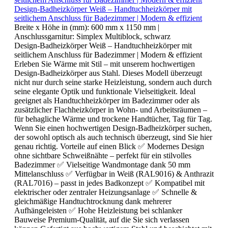
Design-Badheizkörper Weiß – Handtuchheizkörper mit
seitlichem Anschluss für Badezimmer | Modern & effizient
Breite x Höhe in (mm):
600 mm x 1150 mm
|
Anschlussgarnitur:
Simplex Multiblock, schwarz
Design-Badheizkörper Weiß – Handtuchheizkörper mit
seitlichem Anschluss für Badezimmer | Modern & effizient
Erleben Sie Wärme mit Stil – mit unserem hochwertigen
Design-Badheizkörper aus Stahl. Dieses Modell überzeugt
nicht nur durch seine starke Heizleistung, sondern auch durch
seine elegante Optik und funktionale Vielseitigkeit. Ideal
geeignet als Handtuchheizkörper im Badezimmer oder als
zusätzlicher Flachheizkörper in Wohn- und Arbeitsräumen –
für behagliche Wärme und trockene Handtücher, Tag für Tag.
Wenn Sie einen hochwertigen Design-Badheizkörper suchen,
der sowohl optisch als auch technisch überzeugt, sind Sie hier
genau richtig. Vorteile auf einen Blick ✅ Modernes Design
ohne sichtbare Schweißnähte – perfekt für ein stilvolles
Badezimmer ✅ Vielseitige Wandmontage dank 50 mm
Mittelanschluss ✅ Verfügbar in Weiß (RAL9016) & Anthrazit
(RAL7016) – passt in jedes Badkonzept ✅ Kompatibel mit
elektrischer oder zentraler Heizungsanlage ✅ Schnelle &
gleichmäßige Handtuchtrocknung dank mehrerer
Aufhängeleisten ✅ Hohe Heizleistung bei schlanker
Bauweise Premium-Qualität, auf die Sie sich verlassen