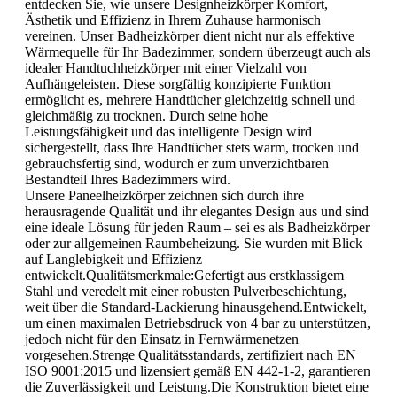
entdecken Sie, wie unsere Designheizkörper Komfort,
Ästhetik und Effizienz in Ihrem Zuhause harmonisch
vereinen. Unser Badheizkörper dient nicht nur als effektive
Wärmequelle für Ihr Badezimmer, sondern überzeugt auch als
idealer Handtuchheizkörper mit einer Vielzahl von
Aufhängeleisten. Diese sorgfältig konzipierte Funktion
ermöglicht es, mehrere Handtücher gleichzeitig schnell und
gleichmäßig zu trocknen. Durch seine hohe
Leistungsfähigkeit und das intelligente Design wird
sichergestellt, dass Ihre Handtücher stets warm, trocken und
gebrauchsfertig sind, wodurch er zum unverzichtbaren
Bestandteil Ihres Badezimmers wird.
Unsere Paneelheizkörper zeichnen sich durch ihre
herausragende Qualität und ihr elegantes Design aus und sind
eine ideale Lösung für jeden Raum – sei es als Badheizkörper
oder zur allgemeinen Raumbeheizung. Sie wurden mit Blick
auf Langlebigkeit und Effizienz
entwickelt.Qualitätsmerkmale:Gefertigt aus erstklassigem
Stahl und veredelt mit einer robusten Pulverbeschichtung,
weit über die Standard-Lackierung hinausgehend.Entwickelt,
um einen maximalen Betriebsdruck von 4 bar zu unterstützen,
jedoch nicht für den Einsatz in Fernwärmenetzen
vorgesehen.Strenge Qualitätsstandards, zertifiziert nach EN
ISO 9001:2015 und lizensiert gemäß EN 442-1-2, garantieren
die Zuverlässigkeit und Leistung.Die Konstruktion bietet eine