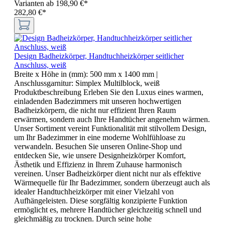
Varianten ab
198,90 €*
282,80 €*
Design Badheizkörper, Handtuchheizkörper seitlicher
Anschluss, weiß
Breite x Höhe in (mm):
500 mm x 1400 mm
|
Anschlussgarnitur:
Simplex Multilblock, weiß
Produktbeschreibung Erleben Sie den Luxus eines warmen,
einladenden Badezimmers mit unseren hochwertigen
Badheizkörpern, die nicht nur effizient Ihren Raum
erwärmen, sondern auch Ihre Handtücher angenehm wärmen.
Unser Sortiment vereint Funktionalität mit stilvollem Design,
um Ihr Badezimmer in eine moderne Wohlfühloase zu
verwandeln. Besuchen Sie unseren Online-Shop und
entdecken Sie, wie unsere Designheizkörper Komfort,
Ästhetik und Effizienz in Ihrem Zuhause harmonisch
vereinen. Unser Badheizkörper dient nicht nur als effektive
Wärmequelle für Ihr Badezimmer, sondern überzeugt auch als
idealer Handtuchheizkörper mit einer Vielzahl von
Aufhängeleisten. Diese sorgfältig konzipierte Funktion
ermöglicht es, mehrere Handtücher gleichzeitig schnell und
gleichmäßig zu trocknen. Durch seine hohe