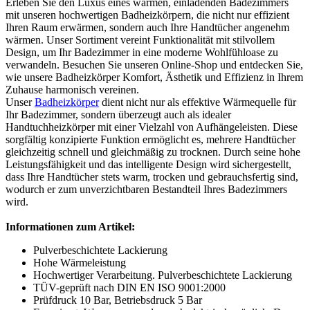
Erleben Sie den Luxus eines warmen, einladenden Badezimmers
mit unseren hochwertigen Badheizkörpern, die nicht nur effizient
Ihren Raum erwärmen, sondern auch Ihre Handtücher angenehm
wärmen. Unser Sortiment vereint Funktionalität mit stilvollem
Design, um Ihr Badezimmer in eine moderne Wohlfühloase zu
verwandeln. Besuchen Sie unseren Online-Shop und entdecken Sie,
wie unsere Badheizkörper Komfort, Ästhetik und Effizienz in Ihrem
Zuhause harmonisch vereinen.
Unser
Badheizkörper
dient nicht nur als effektive Wärmequelle für
Ihr Badezimmer, sondern überzeugt auch als idealer
Handtuchheizkörper mit einer Vielzahl von Aufhängeleisten. Diese
sorgfältig konzipierte Funktion ermöglicht es, mehrere Handtücher
gleichzeitig schnell und gleichmäßig zu trocknen. Durch seine hohe
Leistungsfähigkeit und das intelligente Design wird sichergestellt,
dass Ihre Handtücher stets warm, trocken und gebrauchsfertig sind,
wodurch er zum unverzichtbaren Bestandteil Ihres Badezimmers
wird.
Informationen zum Artikel:
Pulverbeschichtete Lackierung
Hohe Wärmeleistung
Hochwertiger Verarbeitung. Pulverbeschichtete Lackierung
TÜV-geprüft nach DIN EN ISO 9001:2000
Prüfdruck 10 Bar, Betriebsdruck 5 Bar