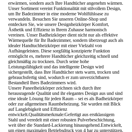
erwärmen, sondern auch Ihre Handtücher angenehm wärmen.
Unser Sortiment vereint Funktionalität mit stilvollem Design,
um Ihr Badezimmer in eine moderne Wohlfühloase zu
verwandeln. Besuchen Sie unseren Online-Shop und
entdecken Sie, wie unsere Designheizkörper Komfort,
Ästhetik und Effizienz in Ihrem Zuhause harmonisch
vereinen. Unser Badheizkörper dient nicht nur als effektive
Wärmequelle für Ihr Badezimmer, sondern überzeugt auch als
idealer Handtuchheizkörper mit einer Vielzahl von
Aufhängeleisten. Diese sorgfältig konzipierte Funktion
ermöglicht es, mehrere Handtücher gleichzeitig schnell und
gleichmäßig zu trocknen. Durch seine hohe
Leistungsfähigkeit und das intelligente Design wird
sichergestellt, dass Ihre Handtücher stets warm, trocken und
gebrauchsfertig sind, wodurch er zum unverzichtbaren
Bestandteil Ihres Badezimmers wird.
Unsere Paneelheizkörper zeichnen sich durch ihre
herausragende Qualität und ihr elegantes Design aus und sind
eine ideale Lösung für jeden Raum – sei es als Badheizkörper
oder zur allgemeinen Raumbeheizung. Sie wurden mit Blick
auf Langlebigkeit und Effizienz
entwickelt.Qualitätsmerkmale:Gefertigt aus erstklassigem
Stahl und veredelt mit einer robusten Pulverbeschichtung,
weit über die Standard-Lackierung hinausgehend.Entwickelt,
um einen maximalen Betriebsdruck von 4 bar zu unterstützen,