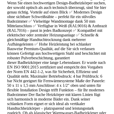
Wenn Sie einen hochwertigen Design-Badheizkörper suchen,
der sowohl optisch als auch technisch überzeugt, sind Sie hier
genau richtig. Vorteile auf einen Blick ✅ Modernes Design
ohne sichtbare Schweißnähte – perfekt für ein stilvolles
Badezimmer ✅ Vielseitige Wandmontage dank 50 mm
Mittelanschluss ✅ Verfügbar in Weiß (RAL9016) & Anthrazit
(RAL7016) – passt in jedes Badkonzept ✅ Kompatibel mit
elektrischer oder zentraler Heizungsanlage ✅ Schnelle &
gleichmäßige Handtuchtrocknung dank mehrerer
Aufhängeleisten ✅ Hohe Heizleistung bei schlanker
Bauweise Premium-Qualität, auf die Sie sich verlassen
können Gefertigt aus hochwertigem Stahl und beschichtet mit
robuster Pulverbeschichtung, garantiert
dieser Badheizkörper eine lange Lebensdauer. Er wurde nach
EN ISO 9001:2015 zertifiziert und entspricht den Vorgaben
der Norm EN 442-1-2, was für Sicherheit, Effizienz und
Qualität steht. Maximaler Betriebsdruck: 4 bar Prüfdruck: 6
bar Nicht geeignet für Fernwärmesysteme Maße der Paneele:
50 x 11 x 1,5 mm Anschlüsse: 4 x 1/2" oben und unten für
flexible Installation Design trifft Funktion – für Ihr modernes
Badezimmer Der flache Heizkörper mit klaren Linien fügt
sich harmonisch in moderne Bäder ein. Dank seiner
schlanken Form eignet er sich ideal als vertikaler
Handtuchheizkörper – platzsparend und leistungsstark
zugleich. Ob als klassischer Warmwasser-Badheizkörper oder