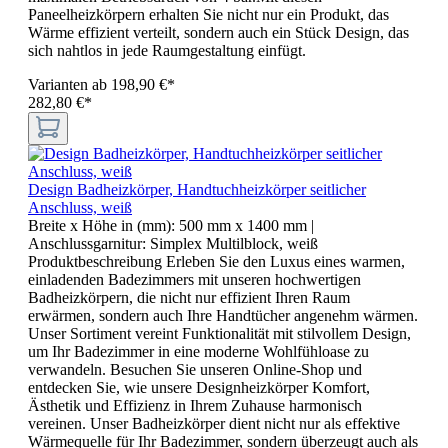
Paneelheizkörpern erhalten Sie nicht nur ein Produkt, das
Wärme effizient verteilt, sondern auch ein Stück Design, das
sich nahtlos in jede Raumgestaltung einfügt.
Varianten ab
198,90 €*
282,80 €*
Design Badheizkörper, Handtuchheizkörper seitlicher
Anschluss, weiß
Breite x Höhe in (mm):
500 mm x 1400 mm
|
Anschlussgarnitur:
Simplex Multilblock, weiß
Produktbeschreibung Erleben Sie den Luxus eines warmen,
einladenden Badezimmers mit unseren hochwertigen
Badheizkörpern, die nicht nur effizient Ihren Raum
erwärmen, sondern auch Ihre Handtücher angenehm wärmen.
Unser Sortiment vereint Funktionalität mit stilvollem Design,
um Ihr Badezimmer in eine moderne Wohlfühloase zu
verwandeln. Besuchen Sie unseren Online-Shop und
entdecken Sie, wie unsere Designheizkörper Komfort,
Ästhetik und Effizienz in Ihrem Zuhause harmonisch
vereinen. Unser Badheizkörper dient nicht nur als effektive
Wärmequelle für Ihr Badezimmer, sondern überzeugt auch als