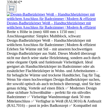
339,80 €*
Design-Badheizkörper Weiß – Handtuchheizkörper mit
seitlichem Anschluss für Badezimmer | Modern & effizient
Breite x Höhe in (mm):
600 mm x 1150 mm
|
Anschlussgarnitur:
Simplex Multiblock, schwarz
Design-Badheizkörper Weiß – Handtuchheizkörper mit
seitlichem Anschluss für Badezimmer | Modern & effizient
Erleben Sie Wärme mit Stil – mit unserem hochwertigen
Design-Badheizkörper aus Stahl. Dieses Modell überzeugt
nicht nur durch seine starke Heizleistung, sondern auch durch
seine elegante Optik und funktionale Vielseitigkeit. Ideal
geeignet als Handtuchheizkörper im Badezimmer oder als
zusätzlicher Flachheizkörper in Wohn- und Arbeitsräumen –
für behagliche Wärme und trockene Handtücher, Tag für Tag.
Wenn Sie einen hochwertigen Design-Badheizkörper suchen,
der sowohl optisch als auch technisch überzeugt, sind Sie hier
genau richtig. Vorteile auf einen Blick ✅ Modernes Design
ohne sichtbare Schweißnähte – perfekt für ein stilvolles
Badezimmer ✅ Vielseitige Wandmontage dank 50 mm
Mittelanschluss ✅ Verfügbar in Weiß (RAL9016) & Anthrazit
(RAL7016) – passt in jedes Badkonzept ✅ Kompatibel mit