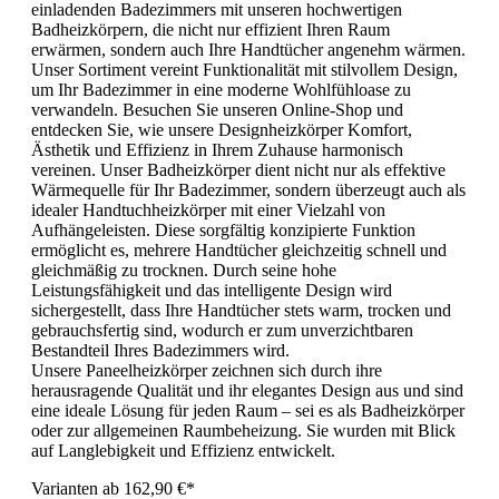
einladenden Badezimmers mit unseren hochwertigen
Badheizkörpern, die nicht nur effizient Ihren Raum
erwärmen, sondern auch Ihre Handtücher angenehm wärmen.
Unser Sortiment vereint Funktionalität mit stilvollem Design,
um Ihr Badezimmer in eine moderne Wohlfühloase zu
verwandeln. Besuchen Sie unseren Online-Shop und
entdecken Sie, wie unsere Designheizkörper Komfort,
Ästhetik und Effizienz in Ihrem Zuhause harmonisch
vereinen. Unser Badheizkörper dient nicht nur als effektive
Wärmequelle für Ihr Badezimmer, sondern überzeugt auch als
idealer Handtuchheizkörper mit einer Vielzahl von
Aufhängeleisten. Diese sorgfältig konzipierte Funktion
ermöglicht es, mehrere Handtücher gleichzeitig schnell und
gleichmäßig zu trocknen. Durch seine hohe
Leistungsfähigkeit und das intelligente Design wird
sichergestellt, dass Ihre Handtücher stets warm, trocken und
gebrauchsfertig sind, wodurch er zum unverzichtbaren
Bestandteil Ihres Badezimmers wird.
Unsere Paneelheizkörper zeichnen sich durch ihre
herausragende Qualität und ihr elegantes Design aus und sind
eine ideale Lösung für jeden Raum – sei es als Badheizkörper
oder zur allgemeinen Raumbeheizung. Sie wurden mit Blick
auf Langlebigkeit und Effizienz entwickelt.
Varianten ab
162,90 €*