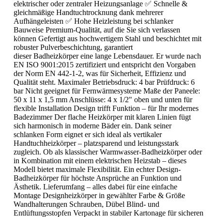
elektrischer oder zentraler Heizungsanlage ✅ Schnelle &
gleichmäßige Handtuchtrocknung dank mehrerer
Aufhängeleisten ✅ Hohe Heizleistung bei schlanker
Bauweise Premium-Qualität, auf die Sie sich verlassen
können Gefertigt aus hochwertigem Stahl und beschichtet mit
robuster Pulverbeschichtung, garantiert
dieser Badheizkörper eine lange Lebensdauer. Er wurde nach
EN ISO 9001:2015 zertifiziert und entspricht den Vorgaben
der Norm EN 442-1-2, was für Sicherheit, Effizienz und
Qualität steht. Maximaler Betriebsdruck: 4 bar Prüfdruck: 6
bar Nicht geeignet für Fernwärmesysteme Maße der Paneele:
50 x 11 x 1,5 mm Anschlüsse: 4 x 1/2" oben und unten für
flexible Installation Design trifft Funktion – für Ihr modernes
Badezimmer Der flache Heizkörper mit klaren Linien fügt
sich harmonisch in moderne Bäder ein. Dank seiner
schlanken Form eignet er sich ideal als vertikaler
Handtuchheizkörper – platzsparend und leistungsstark
zugleich. Ob als klassischer Warmwasser-Badheizkörper oder
in Kombination mit einem elektrischen Heizstab – dieses
Modell bietet maximale Flexibilität. Ein echter Design-
Badheizkörper für höchste Ansprüche an Funktion und
Ästhetik. Lieferumfang – alles dabei für eine einfache
Montage Designheizkörper in gewählter Farbe & Größe
Wandhalterungen Schrauben, Dübel Blind- und
Entlüftungsstopfen Verpackt in stabiler Kartonage für sicheren