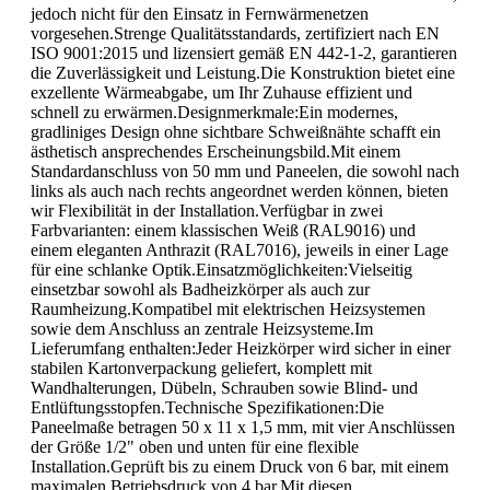
jedoch nicht für den Einsatz in Fernwärmenetzen
vorgesehen.Strenge Qualitätsstandards, zertifiziert nach EN
ISO 9001:2015 und lizensiert gemäß EN 442-1-2, garantieren
die Zuverlässigkeit und Leistung.Die Konstruktion bietet eine
exzellente Wärmeabgabe, um Ihr Zuhause effizient und
schnell zu erwärmen.Designmerkmale:Ein modernes,
gradliniges Design ohne sichtbare Schweißnähte schafft ein
ästhetisch ansprechendes Erscheinungsbild.Mit einem
Standardanschluss von 50 mm und Paneelen, die sowohl nach
links als auch nach rechts angeordnet werden können, bieten
wir Flexibilität in der Installation.Verfügbar in zwei
Farbvarianten: einem klassischen Weiß (RAL9016) und
einem eleganten Anthrazit (RAL7016), jeweils in einer Lage
für eine schlanke Optik.Einsatzmöglichkeiten:Vielseitig
einsetzbar sowohl als Badheizkörper als auch zur
Raumheizung.Kompatibel mit elektrischen Heizsystemen
sowie dem Anschluss an zentrale Heizsysteme.Im
Lieferumfang enthalten:Jeder Heizkörper wird sicher in einer
stabilen Kartonverpackung geliefert, komplett mit
Wandhalterungen, Dübeln, Schrauben sowie Blind- und
Entlüftungsstopfen.Technische Spezifikationen:Die
Paneelmaße betragen 50 x 11 x 1,5 mm, mit vier Anschlüssen
der Größe 1/2" oben und unten für eine flexible
Installation.Geprüft bis zu einem Druck von 6 bar, mit einem
maximalen Betriebsdruck von 4 bar.Mit diesen