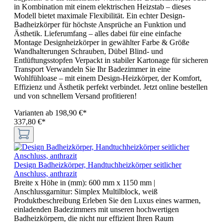
in Kombination mit einem elektrischen Heizstab – dieses
Modell bietet maximale Flexibilität. Ein echter Design-
Badheizkörper für höchste Ansprüche an Funktion und
Ästhetik. Lieferumfang – alles dabei für eine einfache
Montage Designheizkörper in gewählter Farbe & Größe
Wandhalterungen Schrauben, Dübel Blind- und
Entlüftungsstopfen Verpackt in stabiler Kartonage für sicheren
Transport Verwandeln Sie Ihr Badezimmer in eine
Wohlfühloase – mit einem Design-Heizkörper, der Komfort,
Effizienz und Ästhetik perfekt verbindet. Jetzt online bestellen
und von schnellem Versand profitieren!
Varianten ab
198,90 €*
337,80 €*
Design Badheizkörper, Handtuchheizkörper seitlicher
Anschluss, anthrazit
Breite x Höhe in (mm):
600 mm x 1150 mm
|
Anschlussgarnitur:
Simplex Multilblock, weiß
Produktbeschreibung Erleben Sie den Luxus eines warmen,
einladenden Badezimmers mit unseren hochwertigen
Badheizkörpern, die nicht nur effizient Ihren Raum