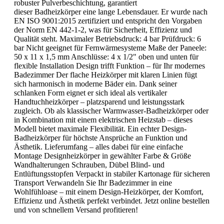
robuster Pulverbeschichtung, garantiert
dieser Badheizkörper eine lange Lebensdauer. Er wurde nach
EN ISO 9001:2015 zertifiziert und entspricht den Vorgaben
der Norm EN 442-1-2, was für Sicherheit, Effizienz und
Qualität steht. Maximaler Betriebsdruck: 4 bar Prüfdruck: 6
bar Nicht geeignet für Fernwärmesysteme Maße der Paneele:
50 x 11 x 1,5 mm Anschlüsse: 4 x 1/2" oben und unten für
flexible Installation Design trifft Funktion – für Ihr modernes
Badezimmer Der flache Heizkörper mit klaren Linien fügt
sich harmonisch in moderne Bäder ein. Dank seiner
schlanken Form eignet er sich ideal als vertikaler
Handtuchheizkörper – platzsparend und leistungsstark
zugleich. Ob als klassischer Warmwasser-Badheizkörper oder
in Kombination mit einem elektrischen Heizstab – dieses
Modell bietet maximale Flexibilität. Ein echter Design-
Badheizkörper für höchste Ansprüche an Funktion und
Ästhetik. Lieferumfang – alles dabei für eine einfache
Montage Designheizkörper in gewählter Farbe & Größe
Wandhalterungen Schrauben, Dübel Blind- und
Entlüftungsstopfen Verpackt in stabiler Kartonage für sicheren
Transport Verwandeln Sie Ihr Badezimmer in eine
Wohlfühloase – mit einem Design-Heizkörper, der Komfort,
Effizienz und Ästhetik perfekt verbindet. Jetzt online bestellen
und von schnellem Versand profitieren!