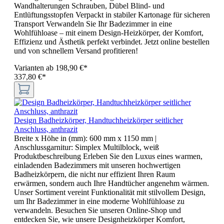
Wandhalterungen Schrauben, Dübel Blind- und
Entlüftungsstopfen Verpackt in stabiler Kartonage für sicheren
Transport Verwandeln Sie Ihr Badezimmer in eine
Wohlfühloase – mit einem Design-Heizkörper, der Komfort,
Effizienz und Ästhetik perfekt verbindet. Jetzt online bestellen
und von schnellem Versand profitieren!
Varianten ab
198,90 €*
337,80 €*
Design Badheizkörper, Handtuchheizkörper seitlicher
Anschluss, anthrazit
Breite x Höhe in (mm):
600 mm x 1150 mm
|
Anschlussgarnitur:
Simplex Multilblock, weiß
Produktbeschreibung Erleben Sie den Luxus eines warmen,
einladenden Badezimmers mit unseren hochwertigen
Badheizkörpern, die nicht nur effizient Ihren Raum
erwärmen, sondern auch Ihre Handtücher angenehm wärmen.
Unser Sortiment vereint Funktionalität mit stilvollem Design,
um Ihr Badezimmer in eine moderne Wohlfühloase zu
verwandeln. Besuchen Sie unseren Online-Shop und
entdecken Sie, wie unsere Designheizkörper Komfort,