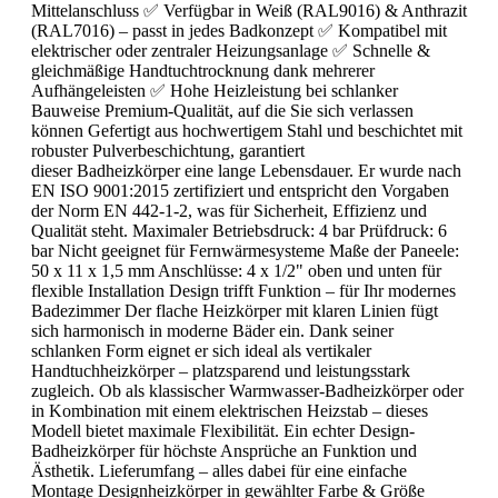
Mittelanschluss ✅ Verfügbar in Weiß (RAL9016) & Anthrazit
(RAL7016) – passt in jedes Badkonzept ✅ Kompatibel mit
elektrischer oder zentraler Heizungsanlage ✅ Schnelle &
gleichmäßige Handtuchtrocknung dank mehrerer
Aufhängeleisten ✅ Hohe Heizleistung bei schlanker
Bauweise Premium-Qualität, auf die Sie sich verlassen
können Gefertigt aus hochwertigem Stahl und beschichtet mit
robuster Pulverbeschichtung, garantiert
dieser Badheizkörper eine lange Lebensdauer. Er wurde nach
EN ISO 9001:2015 zertifiziert und entspricht den Vorgaben
der Norm EN 442-1-2, was für Sicherheit, Effizienz und
Qualität steht. Maximaler Betriebsdruck: 4 bar Prüfdruck: 6
bar Nicht geeignet für Fernwärmesysteme Maße der Paneele:
50 x 11 x 1,5 mm Anschlüsse: 4 x 1/2" oben und unten für
flexible Installation Design trifft Funktion – für Ihr modernes
Badezimmer Der flache Heizkörper mit klaren Linien fügt
sich harmonisch in moderne Bäder ein. Dank seiner
schlanken Form eignet er sich ideal als vertikaler
Handtuchheizkörper – platzsparend und leistungsstark
zugleich. Ob als klassischer Warmwasser-Badheizkörper oder
in Kombination mit einem elektrischen Heizstab – dieses
Modell bietet maximale Flexibilität. Ein echter Design-
Badheizkörper für höchste Ansprüche an Funktion und
Ästhetik. Lieferumfang – alles dabei für eine einfache
Montage Designheizkörper in gewählter Farbe & Größe