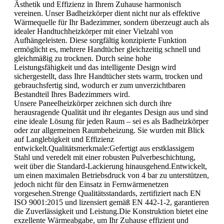
Ästhetik und Effizienz in Ihrem Zuhause harmonisch
vereinen. Unser Badheizkörper dient nicht nur als effektive
Wärmequelle für Ihr Badezimmer, sondern überzeugt auch als
idealer Handtuchheizkörper mit einer Vielzahl von
Aufhängeleisten. Diese sorgfältig konzipierte Funktion
ermöglicht es, mehrere Handtücher gleichzeitig schnell und
gleichmäßig zu trocknen. Durch seine hohe
Leistungsfähigkeit und das intelligente Design wird
sichergestellt, dass Ihre Handtücher stets warm, trocken und
gebrauchsfertig sind, wodurch er zum unverzichtbaren
Bestandteil Ihres Badezimmers wird.
Unsere Paneelheizkörper zeichnen sich durch ihre
herausragende Qualität und ihr elegantes Design aus und sind
eine ideale Lösung für jeden Raum – sei es als Badheizkörper
oder zur allgemeinen Raumbeheizung. Sie wurden mit Blick
auf Langlebigkeit und Effizienz
entwickelt.Qualitätsmerkmale:Gefertigt aus erstklassigem
Stahl und veredelt mit einer robusten Pulverbeschichtung,
weit über die Standard-Lackierung hinausgehend.Entwickelt,
um einen maximalen Betriebsdruck von 4 bar zu unterstützen,
jedoch nicht für den Einsatz in Fernwärmenetzen
vorgesehen.Strenge Qualitätsstandards, zertifiziert nach EN
ISO 9001:2015 und lizensiert gemäß EN 442-1-2, garantieren
die Zuverlässigkeit und Leistung.Die Konstruktion bietet eine
exzellente Wärmeabgabe, um Ihr Zuhause effizient und