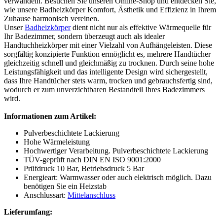
verwandeln. Besuchen Sie unseren Online-Shop und entdecken Sie,
wie unsere Badheizkörper Komfort, Ästhetik und Effizienz in Ihrem
Zuhause harmonisch vereinen.
Unser
Badheizkörper
dient nicht nur als effektive Wärmequelle für
Ihr Badezimmer, sondern überzeugt auch als idealer
Handtuchheizkörper mit einer Vielzahl von Aufhängeleisten. Diese
sorgfältig konzipierte Funktion ermöglicht es, mehrere Handtücher
gleichzeitig schnell und gleichmäßig zu trocknen. Durch seine hohe
Leistungsfähigkeit und das intelligente Design wird sichergestellt,
dass Ihre Handtücher stets warm, trocken und gebrauchsfertig sind,
wodurch er zum unverzichtbaren Bestandteil Ihres Badezimmers
wird.
Informationen zum Artikel:
Pulverbeschichtete Lackierung
Hohe Wärmeleistung
Hochwertiger Verarbeitung. Pulverbeschichtete Lackierung
TÜV-geprüft nach DIN EN ISO 9001:2000
Prüfdruck 10 Bar, Betriebsdruck 5 Bar
Energieart: Warmwasser oder auch elektrisch möglich. Dazu
benötigen Sie ein Heizstab
Anschlussart:
Mittelanschluss
Lieferumfang: