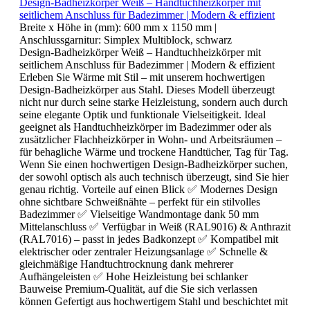
Design-Badheizkörper Weiß – Handtuchheizkörper mit
seitlichem Anschluss für Badezimmer | Modern & effizient
Breite x Höhe in (mm):
600 mm x 1150 mm
|
Anschlussgarnitur:
Simplex Multiblock, schwarz
Design-Badheizkörper Weiß – Handtuchheizkörper mit
seitlichem Anschluss für Badezimmer | Modern & effizient
Erleben Sie Wärme mit Stil – mit unserem hochwertigen
Design-Badheizkörper aus Stahl. Dieses Modell überzeugt
nicht nur durch seine starke Heizleistung, sondern auch durch
seine elegante Optik und funktionale Vielseitigkeit. Ideal
geeignet als Handtuchheizkörper im Badezimmer oder als
zusätzlicher Flachheizkörper in Wohn- und Arbeitsräumen –
für behagliche Wärme und trockene Handtücher, Tag für Tag.
Wenn Sie einen hochwertigen Design-Badheizkörper suchen,
der sowohl optisch als auch technisch überzeugt, sind Sie hier
genau richtig. Vorteile auf einen Blick ✅ Modernes Design
ohne sichtbare Schweißnähte – perfekt für ein stilvolles
Badezimmer ✅ Vielseitige Wandmontage dank 50 mm
Mittelanschluss ✅ Verfügbar in Weiß (RAL9016) & Anthrazit
(RAL7016) – passt in jedes Badkonzept ✅ Kompatibel mit
elektrischer oder zentraler Heizungsanlage ✅ Schnelle &
gleichmäßige Handtuchtrocknung dank mehrerer
Aufhängeleisten ✅ Hohe Heizleistung bei schlanker
Bauweise Premium-Qualität, auf die Sie sich verlassen
können Gefertigt aus hochwertigem Stahl und beschichtet mit