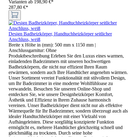
Varianten ab
198,90 €*
287,80 €*
Design Badheizkörper, Handtuchheizkörper seitlicher
Anschluss, weiß
Breite x Höhe in (mm):
500 mm x 1150 mm
|
Anschlussgarnitur:
Ohne
Produktbeschreibung Erleben Sie den Luxus eines warmen,
einladenden Badezimmers mit unseren hochwertigen
Badheizkörpern, die nicht nur effizient Ihren Raum
erwärmen, sondern auch Ihre Handtücher angenehm wärmen.
Unser Sortiment vereint Funktionalität mit stilvollem Design,
um Ihr Badezimmer in eine moderne Wohlfühloase zu
verwandeln. Besuchen Sie unseren Online-Shop und
entdecken Sie, wie unsere Designheizkörper Komfort,
Ästhetik und Effizienz in Ihrem Zuhause harmonisch
vereinen. Unser Badheizkörper dient nicht nur als effektive
Wärmequelle für Ihr Badezimmer, sondern überzeugt auch als
idealer Handtuchheizkörper mit einer Vielzahl von
Aufhängeleisten. Diese sorgfältig konzipierte Funktion
ermöglicht es, mehrere Handtücher gleichzeitig schnell und
gleichmäßig zu trocknen. Durch seine hohe