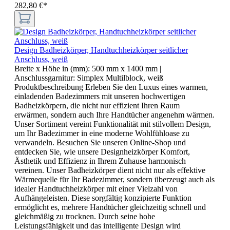
282,80 €*
Design Badheizkörper, Handtuchheizkörper seitlicher
Anschluss, weiß
Breite x Höhe in (mm):
500 mm x 1400 mm
|
Anschlussgarnitur:
Simplex Multilblock, weiß
Produktbeschreibung Erleben Sie den Luxus eines warmen,
einladenden Badezimmers mit unseren hochwertigen
Badheizkörpern, die nicht nur effizient Ihren Raum
erwärmen, sondern auch Ihre Handtücher angenehm wärmen.
Unser Sortiment vereint Funktionalität mit stilvollem Design,
um Ihr Badezimmer in eine moderne Wohlfühloase zu
verwandeln. Besuchen Sie unseren Online-Shop und
entdecken Sie, wie unsere Designheizkörper Komfort,
Ästhetik und Effizienz in Ihrem Zuhause harmonisch
vereinen. Unser Badheizkörper dient nicht nur als effektive
Wärmequelle für Ihr Badezimmer, sondern überzeugt auch als
idealer Handtuchheizkörper mit einer Vielzahl von
Aufhängeleisten. Diese sorgfältig konzipierte Funktion
ermöglicht es, mehrere Handtücher gleichzeitig schnell und
gleichmäßig zu trocknen. Durch seine hohe
Leistungsfähigkeit und das intelligente Design wird