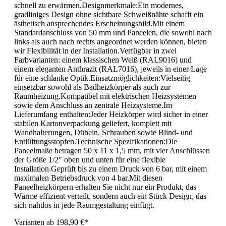
schnell zu erwärmen.Designmerkmale:Ein modernes,
gradliniges Design ohne sichtbare Schweißnähte schafft ein
ästhetisch ansprechendes Erscheinungsbild.Mit einem
Standardanschluss von 50 mm und Paneelen, die sowohl nach
links als auch nach rechts angeordnet werden können, bieten
wir Flexibilität in der Installation.Verfügbar in zwei
Farbvarianten: einem klassischen Weiß (RAL9016) und
einem eleganten Anthrazit (RAL7016), jeweils in einer Lage
für eine schlanke Optik.Einsatzmöglichkeiten:Vielseitig
einsetzbar sowohl als Badheizkörper als auch zur
Raumheizung.Kompatibel mit elektrischen Heizsystemen
sowie dem Anschluss an zentrale Heizsysteme.Im
Lieferumfang enthalten:Jeder Heizkörper wird sicher in einer
stabilen Kartonverpackung geliefert, komplett mit
Wandhalterungen, Dübeln, Schrauben sowie Blind- und
Entlüftungsstopfen.Technische Spezifikationen:Die
Paneelmaße betragen 50 x 11 x 1,5 mm, mit vier Anschlüssen
der Größe 1/2" oben und unten für eine flexible
Installation.Geprüft bis zu einem Druck von 6 bar, mit einem
maximalen Betriebsdruck von 4 bar.Mit diesen
Paneelheizkörpern erhalten Sie nicht nur ein Produkt, das
Wärme effizient verteilt, sondern auch ein Stück Design, das
sich nahtlos in jede Raumgestaltung einfügt.
Varianten ab
198,90 €*